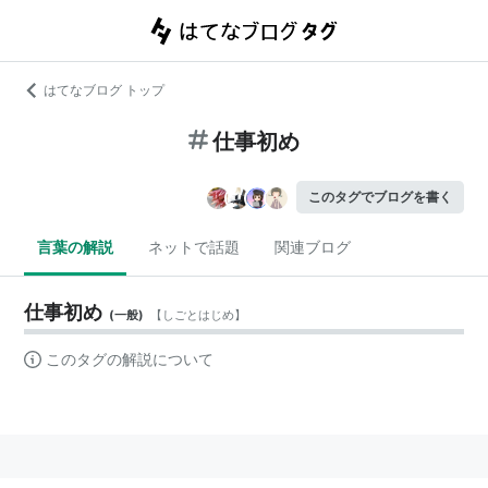
はてなブログ トップ
仕事初め
このタグでブログを書く
言葉の解説
ネットで話題
関連ブログ
仕事初め
(
一般
)
【
しごとはじめ
】
このタグの解説について