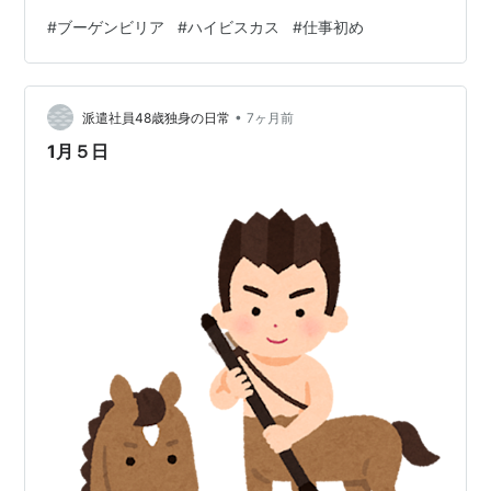
を待ちすぎて疲れました😂 ５日以降に連絡しますと言わ
#
ブーゲンビリア
#
ハイビスカス
#
仕事初め
れてたけどこの日は病院は 新年早々の診察日だから患者
さんも多かったかな？ 今日はかかってくるかな～？入院
はしたくないな～😅 我が家のブーゲンビリア 先程撮りま
•
した📸 初めて冬越しをさせますが大きく育ててみたいで
派遣社員48歳独身の日常
7ヶ月前
す。 部屋の中に置いてます。 新芽？がもう出てます。
1月５日
そしてハイビスカス こ…