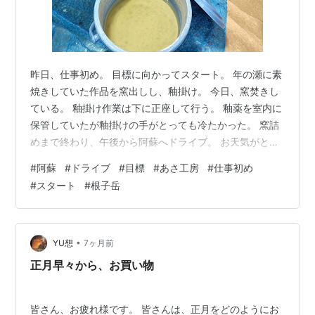
昨日、仕事初め。 目標に向かってスタート。 年の瀬に素
焼きしていた作品を窯出しし、釉掛け。 今日、窯焚きし
ている。 釉掛け作業は下に正座して行う。 釉薬を室内に
保管していたが釉掛けの手がとっても冷たかった。 窯詰
めまで終わり、午後から阿蘇へドライブ。 お天気がとっ
ても良かったので急遽出掛けることになった。 根子岳。
#
阿蘇
#
ドライブ
#
目標
#
あさ工房
#
仕事初め
空が青くて山が美しかった。 ランキング参加中美術室
#
スタート
#
根子岳
•
YU想
7ヶ月前
正月早々から、お買い物
皆さん、お疲れ様です。 皆さんは、正月をどのようにお