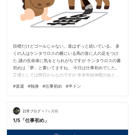
目標だけどゴールじゃない。道はずっと続いている。 多
くの人はケンタウロスの横にいる馬の首に人の足をつけ
た 謎の生命体に気をとられがちですが ケンタウロスの書
初めは「夢」と書いてますね。 今日は仕事初めでした。
工場としては明日からなのですが 年末年始休暇のあとの
試運転？のため 数人はでないといけないみたいで。 結論
#
派遣
#
独身
#
仕事初め
#
半ドン
としましては新年早々ボロボロでした。 みんなの想定し
てる３倍くらいの仕事量があって 半ドン！のはずが昼休
憩はさんで１日仕事。 昭和生まれしか半ドンなんて使わ
•
ない言葉ですね。 仕事や学校が午前中で終わる事を半ド
日常ブログ
7ヶ月前
ンと言っていた ような記憶があります。
1/5「仕事初め」