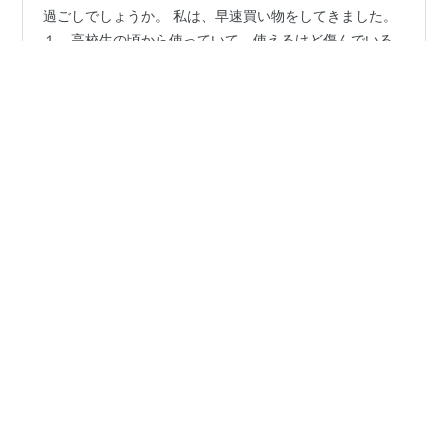
過ごしでしょうか。 私は、早速買い物をしてきました。
１．高校生の頃から使っていて、使えるけど傷んでいる
財布を買い換えました。 札を曲げなくても入れれる長財
布です。縁起が良いとされる緑色にしました。 ２．自転
車に乗る際に使う手袋も買い換えました。防水仕様で奮
#
正月
#
買い物
#
買い替え
#
大盛況
#
仕事初め
発しました。 ３．靴下。三足セットで、穴が空いて使え
なくなったのもあるので、追加分です。 ４．本。「眠れ
なくなるほど面白いシリーズ」を二つと、面白そうな推
•
理小説を。 と言っても、借りててまだ読んでいない本も
帰ってきたブログ生活(4th)
2年前
あるのですが。 正月の活気は、非日常感があって良いで
2025年1月第2週-体がまだお休み気分-
すね。田舎でもすごい盛況でした。…