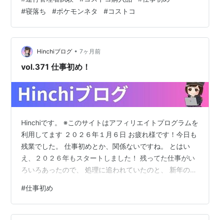
技をゴーストポケモンに食らわせたように、 寝れる(-
#
寝落ち
#
ポケモンネタ
#
コストコ
_-)zzz ほんま子どもの横は寝れる(-_-)zzz 運行管理者試
験勉強せなあかんのに＼(^o^)／ 慣れてきたからか一つ一
つの仕事がスムーズに終わるようになって、 仕事は落ち
着いているので勤務中にハイスピードで勉強しようか
•
Hinchiブログ
7ヶ月前
な…
vol.371 仕事初め！
Hinchiです。 ※このサイトはアフィリエイトプログラムを
利用してます ２０２６年１月６日 お疲れ様です！今日も
残業でした。 仕事初めとか、関係ないですね。 とはい
え、２０２６年もスタートしました！ 残ってた仕事がい
ろいろあったので、 処理に追われていたのと、 新年のあ
いさつなどで、バタバタしてました。 １週間ぶりぐらい
#
仕事初め
に、会社に行ったのですが、 久しぶり感がやばかった！
１ヶ月ぐらい休んでいたような感があった。 もっと休み
たいけど、働かないといけませんので、 次の連休まで、