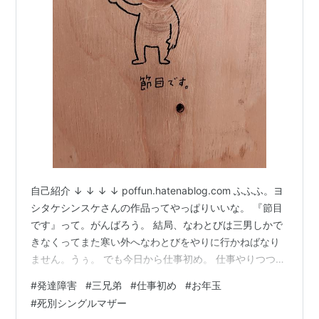
自己紹介 ↓ ↓ ↓ ↓ poffun.hatenablog.com ふふふ。ヨ
シタケシンスケさんの作品ってやっぱりいいな。 『節目
です』って。がんばろう。 結局、なわとびは三男しかで
きなくってまた寒い外へなわとびをやりに行かねばなり
ません。うぅ。 でも今日から仕事初め。 仕事やりつつ、
帰宅したら宿題はどーかしら？と子どもたちに刺激を与
#
発達障害
#
三兄弟
#
仕事初め
#
お年玉
えなければなりません。 お正月休みには私と夫の実家に
#
死別シングルマザー
それぞれご挨拶して子どもたちはお年玉をもらい嬉しそ