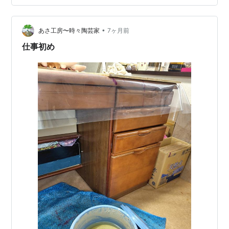
うでした。 我が家のお年玉は小学生までは全額回収し、
５０００円だけお小遣いで好きなように使って良いとし
ています。そして、中学生からは全額渡して自己管理す
•
あさ工房〜時々陶芸家
7ヶ月前
るように…
仕事初め