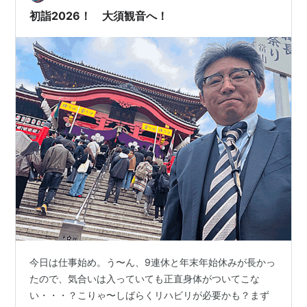
「仕事初め」は、 コンタクトデビューなのかも？ 以上。
初詣2026！ 大須観音へ！
今日は仕事始め。う〜ん、9連休と年末年始休みが長かっ
たので、気合いは入っていても正直身体がついてこな
い・・・？こりゃ〜しばらくリハビリが必要かも？まず