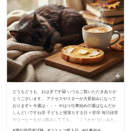
どうもどうも、おはぎです😺 いつもご覧いただきありが
とうございます。 アクセスやスターが大変励みになって
おります⭐️ 今週は・・・ やはり仕事始めの週はなんだか
しんどいですね😵 子どもと寝落ちする日々😵😵 毎日緑茶
やコーヒーをがぶ飲みしてても、 「こうかが ない みた
いだ・・・・・」と まるでポケモンのノーマルタイプの
#
運行管理者試験
#
コストコ購入品
#
仕事初め