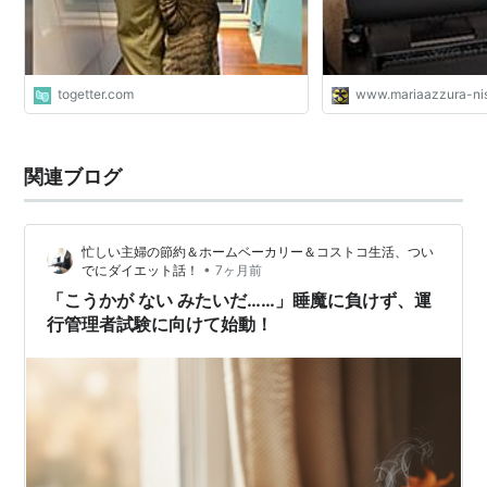
togetter.com
www.mariaazzura-ni
関連ブログ
忙しい主婦の節約＆ホームベーカリー＆コストコ生活、つい
•
でにダイエット話！
7ヶ月前
「こうかが ない みたいだ……」睡魔に負けず、運
行管理者試験に向けて始動！