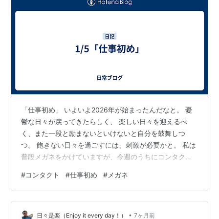
「仕事初め」 いよいよ2026年が始まったんだなと。 憂
鬱な日々が戻ってきたらしく、 楽しい日々を迎えるべ
く、また一段と励まないといけないと自分を鼓舞しつ
つ。 飽きない日々を過ごすには、刺激が必要かと。 私は
普段メガネをかけていますが、今週のうちにコンタクト
レンズを併用しようと考えています。 なぜ踏み切れなか
#
コンタクト
#
仕事初め
#
メガネ
ったのか、 2点ほど理由があります。 1つはやはり怖いん
です。 眼球に直に装着するなんて⋯ そしてなんと言って
も、 付けたまま寝そうなんですね。 ズボラ全開。 自分
•
を変えるきっかけになればこれ幸い。 ある意味本当の
日々是楽（Enjoy it every day！）
7ヶ月前