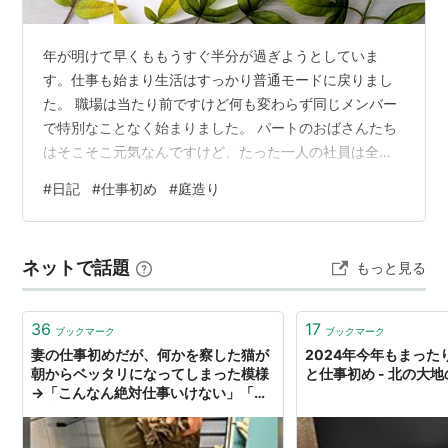
年が明けて早くももうすぐ半分が過ぎようとしていま
す。仕事も始まり生活はすっかり普通モードに戻りまし
た。 職場は当たり前ですけど何も変わらず同じメンバー
で特別なことなく始まりました。 パートのおばさんたち
はそこそこ元気なんですけど、たった一人の社員は全く
覇気がなく・・元気に新年の挨拶も出来ないのか！と心
#
日記
#
仕事初め
#
庭造り
の中で叫んでました。こういうのって古い考えですか？
今更なのでどうでも良い事ですが・・。 まぁ、それでも
和気あいあいと仕事が始まって喜ばしいし、私としては
ネットで話題
もっと見る
この1年また無事に乗り切れたら良いなと思っています。
でも課題がないわけでもない・・人手不足の問題があり
ます。しかしなるようにしかならないですし、…
36
17
ブックマーク
ブックマーク
妻の仕事初めだが、何かを察した猫が
2024年今年もまった
朝からベッタリになってしまった模様
と仕事初め - 北の大
→「こんなん絶対仕事いけない」「も
う少し休もうか…」