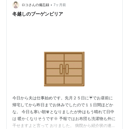
•
頑張っていきたいと思います。 サービス業の方たちは、
ロコさんの備忘録
7ヶ月前
連休とかないから、 本当に大変ですよね。 高校生の頃、
冬越しのブーゲンビリア
コンビニでバ…
今日から夫は仕事始めです。先月２５日に☔でお昼前に
帰宅してから昨日までお休みでしたので１１日間ほどか
な。 今日も寒い朝🧣となりましたが外はもう晴れて日中
は 暖かくなりそうです🌞 予報ではお布団も洗濯物も外に
干せますよと言って おりました。 病院から紹介状の連絡