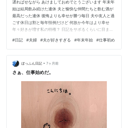
遅ればせながら あけましておめでとうございます 年末年
始は結局飲み続けた連休 夫と愉快な仲間たちと飲む酒が
最高だった連休 後悔よりも幸せが勝つ毎日 夫や友人と過
ごす休日は割と毎年恒例だけど 何故か今年はより幸せ
年々好きが増す私の特権？ 日記をサボるくらいに目まぐ
るしく幸せな毎日だった 夫はいつも私たち夫婦とそれ以
#
日記
#
夫婦
#
夫が好きすぎる
#
年末年始
#
仕事初め
外の友人や親戚と会うと、帰ったあと必ず好き好き言っ
て甘えてくる かわいい 私は夫が大好きだから、基本的に
は他の人とみんなで飲むよりも、2人っきりの方が嬉しい
•
けど 他の人がいると、2人になった時に夫がいつも以上
ぽっふん日記
7ヶ月前
に甘えてくれるからそれはそれで嬉しい 今日から仕事初
さぁ、仕事始めだ。
め 仕事はしたくないけど…