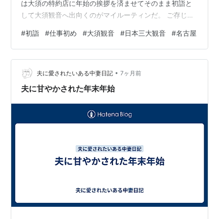
は大須の特約店に年始の挨拶を済ませてそのまま初詣と
して大須観音へ出向くのがマイルーティンだ。 ご存じ大
須観音は浅草観音（東京）、津観音（三重）と並ぶ「日
#
初詣
#
仕事初め
#
大須観音
#
日本三大観音
#
名古屋
本三大観音」の一つだからね。５日といっても大須観音
は初詣客で大賑わい。ちょうどランチタイムという空い
た時間帯を狙って初詣済ませちゃおう！ とりあえず、お
•
みくじ等には目もくれず参拝と賽銭済ませるだけだけ
夫に愛されたいある中妻日記
7ヶ月前
ど、とりあえず無事初詣完了。商売繁盛、厄除け、家内
夫に甘やかされた年末年始
安全などこれでご利益間違いない？っと期待したいも…