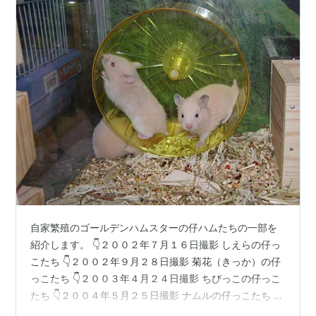
自家繁殖のゴールデンハムスターの仔ハムたちの一部を
紹介します。 👇２００２年７月１６日撮影 しえらの仔っ
こたち 👇２００２年９月２８日撮影 菊花（きっか）の仔
っこたち 👇２００３年４月２４日撮影 ちびっこの仔っこ
たち 👇２００４年５月２５日撮影 ナムルの仔っこたち 👇
２００５年４月１７日撮影 二代目ミギーの仔っこたち 👇