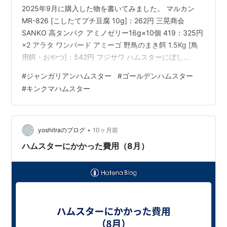
2025年9月に購入した物を書いてみました。 マルカン
MR-826 [こしたてプチ豆腐 10g]：262円 三晃商会
SANKO 高タンパク アミノゼリー16g×10個 419：325円
×2 アラタ ワンバード アミーゴ 野鳥のまき餌 1.5Kg [鳥
用餌・おやつ]：542円 フジサワ ハムスターにぼし
40g：208円×2 マルカン ML-166 [虫グルメ 乾燥ミルワ
#
ジャンガリアンハムスター
#
ゴールデンハムスター
ーム 40g]：249円 三晃商会 SANKO サイレントホイール
#
キンクマハムスター
フラット21：1,710円 日本ペットフード ハムスターフー
ド ハードタイプ 600g：551円 マルカン MR-964 [サラ
サラさら砂1.5kg]：28…
•
yoshitraのブログ
10ヶ月前
ハムスターにかかった費用（8月）