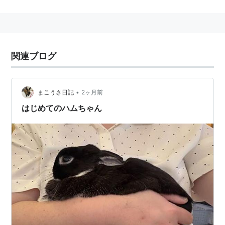
が、白・黒・金熊などの単一色のものもいる。
現在飼育されている個体は、１９３０年にシリアのアレ
ッポ近郊で捕獲された母子の子孫と言われている。
関連ブログ
かつてはハムスターと言えばゴールデンハムスターを指
すと言ってもよいほどポピュラーな存在であったが、最
•
まこうさ日記
2ヶ月前
近ではジャンガリアンなどの小型種に人気を奪われてい
はじめてのハムちゃん
るようである。
ハムスターの研究レポート
ISBN:4030141706
に登場す
るのもこの種。
関連語 リスト::動物 愛玩動物