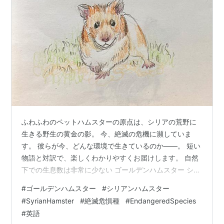
ふわふわのペットハムスターの原点は、シリアの荒野に
生きる野生の黄金の影。 今、絶滅の危機に瀕していま
す。 彼らが今、どんな環境で生きているのか——。 短い
物語と対訳で、楽しくわかりやすくお届けします。 自然
下での生息数は非常に少ない ゴールデンハムスター シリ
ア北部、アレッポの古い高原。乾いた風が小麦の残株を
#
ゴールデンハムスター
#
シリアンハムスター
揺らす夕暮れ時、土の下深くに掘られた巣穴から、一匹
#
SyrianHamster
#
絶滅危惧種
#
EndangeredSpecies
のゴールデンハムスターが顔を出した。 In the ancient
#
英語
highlands of northern Syria near Aleppo, at dusk when