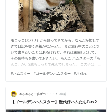
モロッコ(とパリ）から帰ってきてから、なんだか忙しす
ぎて日記を書く余裕がなかった。 まだ旅行中のことにつ
いて書きたいことはあるけれど、それは後回しにして、
今の気持ちを書いておきたい。 らんこ ハムスターの「ら
んこ」が、2歳ちょっとで死んでしまった。 この子は、
うちに来たゴールデンハムスターとしては二代目で、1代
#
ハムスター
#
ゴールデンハムスター
#
お別れ
目の「きなこ」は2021年の春頃から、2023年の夏頃にか
けて我が家で暮らしていたは生成りっぽいふわふわ白の
ハムスターだった。 きなこが2023年7月に死んでしまっ
•
た後、しばらくはペットなしの生活をしていたが、部屋
ゆるゆると一歩ずつ・・・
2年前
に置かれたケージに我慢できなくなり、以前きなこをも
【ゴールデンハムスター】歴代仔ハムたちʕ•ᴥ•ʔ
らったのと同じハムスター…