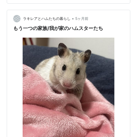
the dry wind rustles the wheat s…
•
ラキレアとハムたちの暮らし
5ヶ月前
もう一つの家族/我が家のハムスターたち