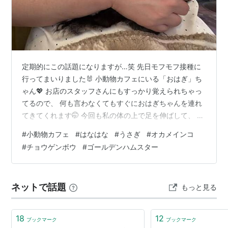
定期的にこの話題になりますが…笑 先日モフモフ接種に
行ってまいりました🐰 小動物カフェにいる「おはぎ」ち
ゃん💖 お店のスタッフさんにもすっかり覚えられちゃっ
てるので、 何も言わなくてもすぐにおはぎちゃんを連れ
てきてくれます🤭 今回も私の体の上で足を伸ばして、 す
っかりリラックスモードのおはぎちゃん😙 うさぎ飼いさ
#
小動物カフェ
#
はなはな
#
うさぎ
#
オカメインコ
んならわかると思うんですけど、 うさぎさんが抱っこで
#
チョウゲンボウ
#
ゴールデンハムスター
こんなふうに足を伸ばすのって、 結構すごいことやと思
うんです！！！！ おはぎちゃんとの間に信頼関係がない
と無理やと思う🥰 私がおはぎちゃんとまったりしてる
ネットで話題
もっと見る
間、 彼氏さんは色んな動物たちと遊びます🤗 まずはスタ
ッフさんに「どうぞ💖」って…
18
12
ブックマーク
ブックマーク