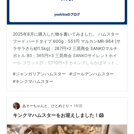
2025年8月に購入した物を書いてみました。 ハムスター
フード ハードタイプ 600g：551円 マルカンMR-964 [サ
ラサラさら砂1.5kg]：287円×2 三晃商会 SANKOマルチ
ボトル 80：365円×3 三晃商会 SANKOサイレントホイ
ール フラット21：1,710円×3 カインズしらかばマット：
548円×2 カインズリスハムミックス：598円 カインズ固
#
ジャンガリアンハムスター
#
ゴールデンハムスター
まらない猫砂：698円 合計：9,742円 先月はこれだけ買
#
キンクマハムスター
っていたようです。 今月は ジャンガリアンノーマル×ジ
ャンガリアンパールホワイトの子どもが7匹 キンクマ×キ
ンクマの子どもが10匹 キンクマ×ゴールデンの子どもが
10…
•
あそーちゃんと、ひとめぐり
1年前
キンクマハムスターをお迎えしました！🐹