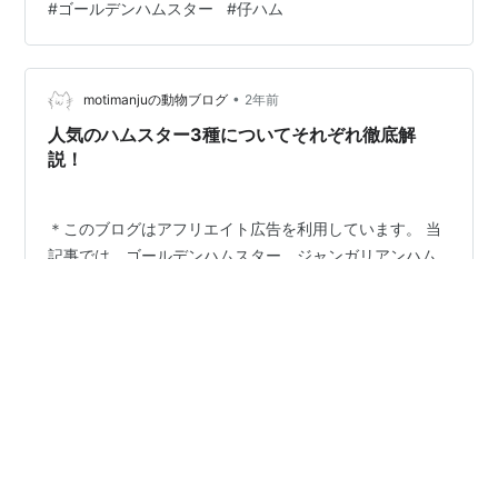
#
ゴールデンハムスター
#
仔ハム
２００５年１１月４日撮影 七（なな）の仔っこたち 👇２
００７年９月１１日撮影 ちび姫の仔っこたち 👇２００９
年１月２０日撮影 ゆずの仔っこたち 👇２０１０年３月１
•
９日撮影 しろっちの仔っこたち 産まれた仔ハムたちはほ
motimanjuの動物ブログ
2年前
ぼ里子には出さずに自宅で飼育していたので、 多い時は
人気のハムスター3種についてそれぞれ徹底解
一度に２７…
説！