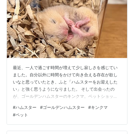
最近、一人で過ごす時間が増えて少し寂しさを感じてい
ました。自分以外に時間をかけて向き合える存在が欲し
いなと思っていたとき、ふと「ハムスターをお迎えした
い」と強く思うようになりました。 そして出会ったの
が、ゴールデンハムスターのキンクマ。ペットショップ
のケースの中でまるまって寝ていた姿に、一瞬で心を奪
#
ハムスター
#
ゴールデンハムスター
#
キンクマ
われました。少しビビリな性格のようで、その小さな体
#
ペット
に惹かれて「この子だ」と決めました。 準備編 Q. お迎
えに向けて準備したものは？グラスハーモニー600（回
し車と給水器のセット）、ハムスターの極み（ペレッ