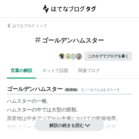
はてなブログ トップ
ゴールデンハムスター
このタグでブログを書く
言葉の解説
ネットで話題
関連ブログ
ゴールデンハムスター
(
動植物
)
【
ごーるでんはむすたー
】
ハムスターの一種。
ハムスターの中では大型の部類。
原産地は中央アジアから中東にかけての乾燥地帯。
解説の続きを読む
寿命は２〜３年。体重１００〜１５０グラム程度。
色はいろいろ。。茶色と白色の斑模様が最も一般的だ