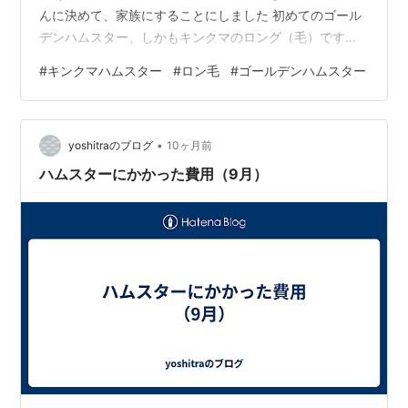
んに決めて、家族にすることにしました 初めてのゴール
デンハムスター、しかもキンクマのロング（毛）です😊
あっという間に大きくなり、まるでミノを付けたような
#
キンクマハムスター
#
ロン毛
#
ゴールデンハムスター
大柄ハムスターに成長しました どうぞよろしくね おこ
め、生後3か月 毛が伸びるの早いです 大好きな乾燥豆腐
食べてます 寒い時期なのでヒーターをゲージの下に引き
•
トイレとお風呂、寝室を兼ねたお家と回しクルマを置き
yoshitraのブログ
10ヶ月前
ました お家の中で寝てたと思ったらいつの間にかトイレ
ハムスターにかかった費用（9月）
やお風呂でも寝るようになり寝る場…