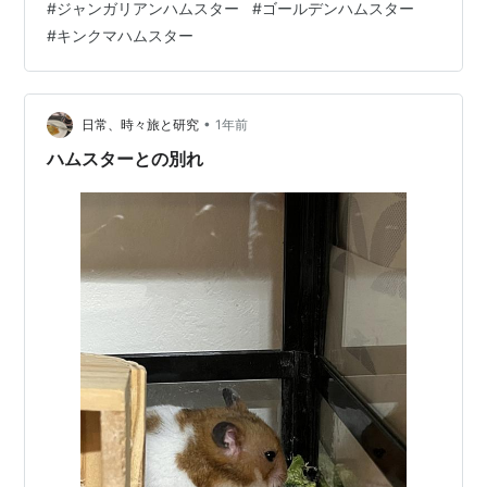
#
ジャンガリアンハムスター
#
ゴールデンハムスター
なので予約注文、ということですが）様々な日常を記そ
#
キンクマハムスター
うと思います。 「書き残そう、あなたの人生の物語」 こ
のメッセージに共感したので、また日々綴っていきま
す。 早速ですが、ハムスター飼育のブログ等見ていると
かかった費用に言及するものが少ないため、備忘録兼ね
•
日常、時々旅と研究
1年前
て書き記します。 2025…
ハムスターとの別れ