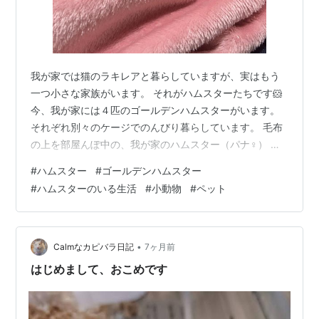
我が家では猫のラキレアと暮らしていますが、実はもう
一つ小さな家族がいます。 それがハムスターたちです🐹
今、我が家には４匹のゴールデンハムスターがいます。
それぞれ別々のケージでのんびり暮らしています。 毛布
の上を部屋んぽ中の、我が家のハムスター（パナ♀） 今
のハムスターたち ２０２３年に迎えた親ハム２匹から始
#
ハムスター
#
ゴールデンハムスター
まり、その後可愛い子どもたちが６匹生まれて我が家は
#
ハムスターのいる生活
#
小動物
#
ペット
一気に賑やかになりました。 生まれた子どもたちのうち
２匹は里親さんの元へ旅立ち、今は４匹のハムスターた
ちと暮らしています。そのうち３匹は子どもたち、もう
１匹はあとから迎えた子です。 お家からひょっこりハム
•
Calmなカピバラ日記
7ヶ月前
スター（ポロ♂） 昔のハムスターの…
はじめまして、おこめです