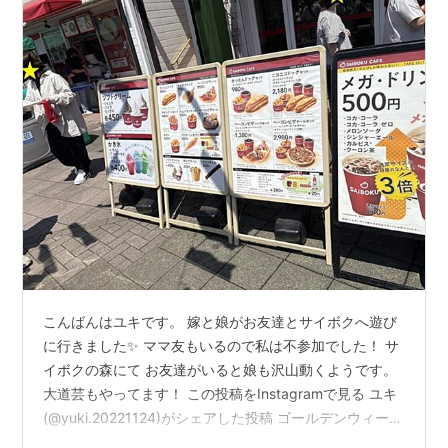
こんばんはユキです。 嫁と娘がお友達とサイボクへ遊び
に行きました✨ ママ友もいるので私は不参加でした！ サ
イボクの森にて お友達がいると娘も沢山動くようです。
大道芸もやってます！ この投稿をInstagramで見る ユキ
(@yuki.20221124)がシェアした投稿 ゴールデンウィーク
のサイボクは縁日みたい✨ レストランは焼肉席も洋食席