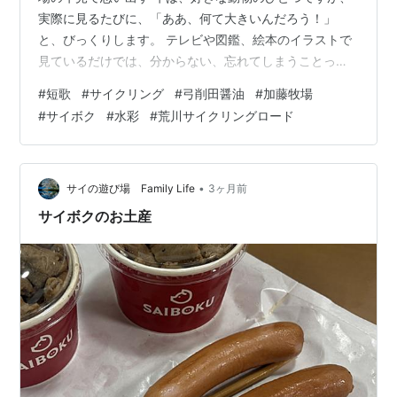
実際に見るたびに、「ああ、何て大きいんだろう！」
と、びっくりします。 テレビや図鑑、絵本のイラストで
見ているだけでは、分からない、忘れてしまうことっ
て、案外多いものですね。 ヤギたちの目がのんびりとし
#
短歌
#
サイクリング
#
弓削田醤油
#
加藤牧場
てるのは世界を横長に見てるから ヤギの瞳孔は横長で、
#
サイボク
#
水彩
#
荒川サイクリングロード
なんて不思議な目をしているんだろうと、常々思ってい
ました。猫の目の瞳孔は、明るいと縦長になり、ちょっ
とピリピリした感じになるのですが。 調べてみると、
「ヤギの目は、天敵の肉食獣を早く見つけるために、横
•
サイの遊び場 Family Life
3ヶ月前
長になった」とあり、彼らなりにピリピリして…
サイボクのお土産