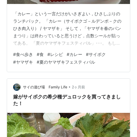
「カレー」という一言だけがいさぎよい，ひさしぶりの
ランチパック。 「カレー（サイボクゴ－ルデンポ－クの
ひき肉入り） / ヤマザキ」 そして，「ヤマザキ春のパン
まつり」は終わっていると思うけど，点数シールが貼っ
てある。 「夏のヤマザキフェスティバル」･･･。 もしか
して，1年中祭りなのか？ヤマザキ。 実食。 サイボクゴ
#
食べ歩き
#
食
#
レシピ
#
カレー
#
サイボク
ールデンポークのひき肉入りでちょい辛。カレーの風味
#
ヤマザキ
#
夏のヤマザキフェスティバル
自体はなぜかあまり感じない，というかおとなしいカレ
ー。 サイボクは安心･安全･新鮮にこだわり，保存料不使
用で余計な添加物は使わず作られたハムやソーセージな
どを製造販売している埼玉県日高市の食品メーカー。 な
•
サイの遊び場 Family Life
2ヶ月前
お，しつこいですけど，写真…
嫁がサイボクの希少種デュロックを買ってきまし
た！