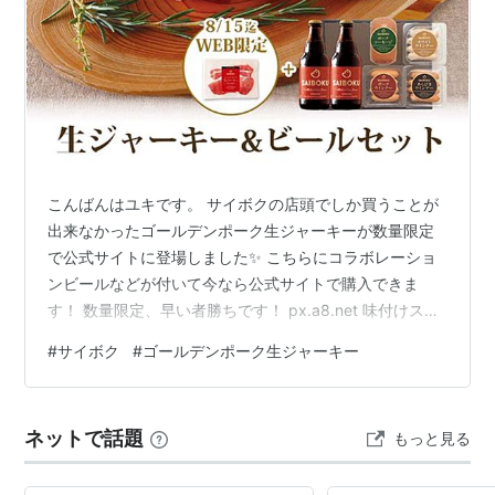
こんばんはユキです。 サイボクの店頭でしか買うことが
出来なかったゴールデンポーク生ジャーキーが数量限定
で公式サイトに登場しました✨ こちらにコラボレーショ
ンビールなどが付いて今なら公式サイトで購入できま
す！ 数量限定、早い者勝ちです！ px.a8.net 味付けスペ
アリブ こちらもたまに公式サイトで販売されるみたいで
#
サイボク
#
ゴールデンポーク生ジャーキー
す。 ハムのギフトやウインナーソーセージのお店【サイ
ボク】 【WEB限定】サイボクはじめてのお味見セット
360080 ギフト お中元 御中元 内祝い 結婚祝い 出産 お
ネットで話題
もっと見る
返し 贈り物 贈答品 ベーコン ショルダーベーコン ウイン
ナー マスタード 詰め合わせ 肉 豚肉 お取り寄せグルメ…