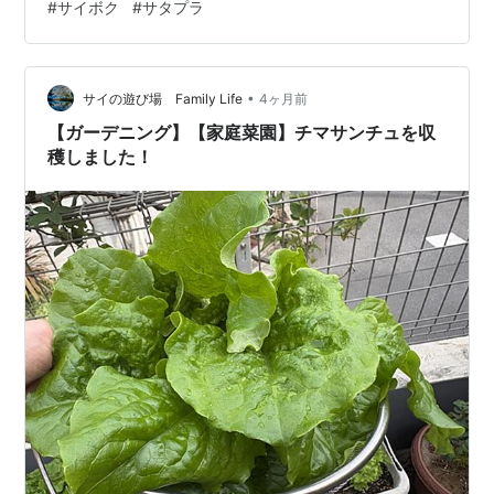
#
サイボク
#
サタプラ
も90分待ち！ 美味しいものいっぱい食べてきたんだろう
な～。 ゴールデンウィークはとっても混んでいたみた
い。 何やら今日のサタプラでサイボクが紹介されていた
•
みたい。大絶賛！ www.youtube.com 撮影を見たという
サイの遊び場 Family Life
4ヶ月前
ママ友が撮った写真。 ママ友ネット恐…
【ガーデニング】【家庭菜園】チマサンチュを収
穫しました！