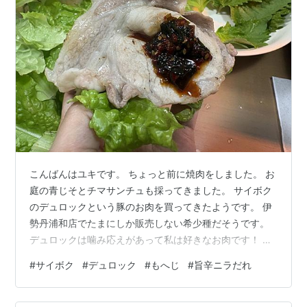
こんばんはユキです。 ちょっと前に焼肉をしました。 お
庭の青じそとチマサンチュも採ってきました。 サイボク
のデュロックという豚のお肉を買ってきたようです。 伊
勢丹浦和店でたまにしか販売しない希少種だそうです。
デュロックは噛み応えがあって私は好きなお肉です！ 嫁
はゴールデンポークの方が脂に甘味があるからそっちの
#
サイボク
#
デュロック
#
もへじ
#
旨辛ニラだれ
方が好きだそうです。 嫁すごっ！私はそんなに舌が敏感
じゃないので良く分かりませんが美味しいことに変わり
はありません（笑） もへじの旨辛ニラだれが気に入りま