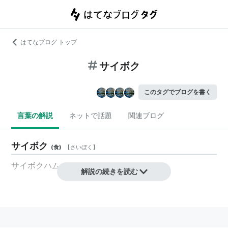
はてなブログ トップ
サイボク
このタグでブログを書く
言葉の解説
ネットで話題
関連ブログ
サイボク
(
食
)
【
さいぼく
】
サイボクハムのこと
解説の続きを読む