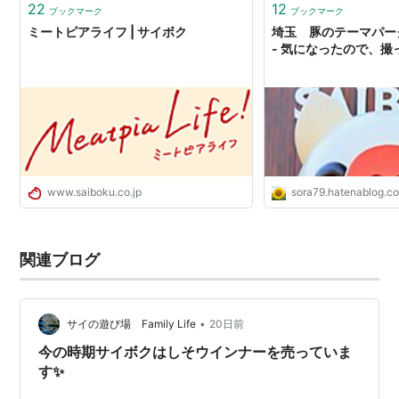
22
12
ブックマーク
ブックマーク
ミートピアライフ | サイボク
埼玉 豚のテーマパー
- 気になったので、撮
www.saiboku.co.jp
sora79.hatenablog.c
関連ブログ
•
サイの遊び場 Family Life
20日前
今の時期サイボクはしそウインナーを売っていま
す✨