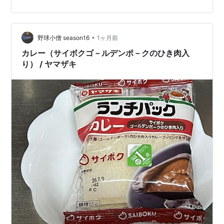
人はこちらからも応募できるみたいです。 こちらからだ
と住所などの情報入力が省略されるようです。 7月31日
までなので持っている方はお早めに！ t-s-
•
life.hatenablog.com t-s-life.hatenablog.com t-s-
野球小僧 season16
1ヶ月前
life.hatena…
カレー（サイボクゴ－ルデンポ－クのひき肉入
り） / ヤマザキ