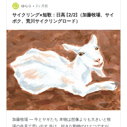
•
した✨ デュロックは肉肉しくて良かったですね！また機
ゆらり
2ヶ月前
会があったら買ってきてもらいたいですね。 ゴールデン
サイクリング×短歌：日高 [2/2]（加藤牧場、サイ
ポーク 豚 しゃぶしゃぶ セッ…
ボク、荒川サイクリングロード）
加藤牧場 — 牛とヤギたち 本物は想像よりも大きいと牧
場の牛見て思い出す 牛は、好きな動物のひとつですが、