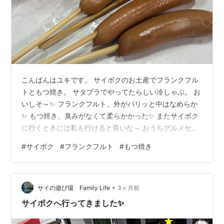
こんばんはユキです。 サイボクのお土産でフランクフル
トともつ焼き。 サタプラでやってたらしい冷しゃぶ。 お
いしそ～✨ フランクフルト、外がパリッと中はなめらか
✨ もつ焼き、臭みがなくて柔らかかった✨ またサイボク
に行くときには私も行けると良いな～ おうちグルメセッ
ト 送料無料 360128 ギフト 母の日 父の日 内祝い 結婚祝
#
サイボク
#
フランクフルト
#
もつ焼き
い お返し お祝い返し 贈答品 誕生日 お取り寄せグルメ お
肉 肉 豚肉 焼肉 おつまみ バラ スライス ウインナー ベー
コン 詰め合わせ セット 食べ比べ BBQ価格：4,050円
•
（税込、送料無料) (2026/5/2時点) 楽天で購入 t-s-
サイの遊び場 Family Life
3ヶ月前
life.hatena…
サイボクへ行ってきました✨