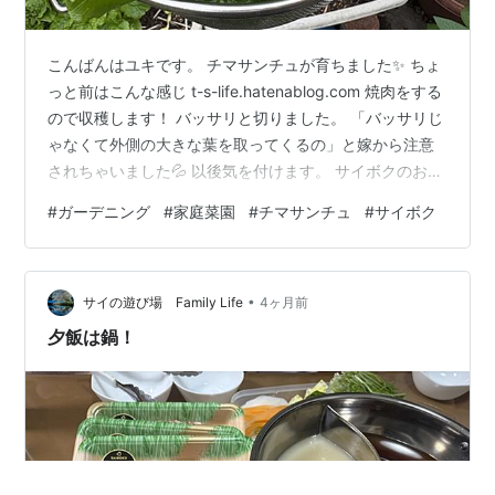
こんばんはユキです。 チマサンチュが育ちました✨ ちょ
っと前はこんな感じ t-s-life.hatenablog.com 焼肉をする
ので収穫します！ バッサリと切りました。 「バッサリじ
ゃなくて外側の大きな葉を取ってくるの」と嫁から注意
されちゃいました💦 以後気を付けます。 サイボクのお肉
です✨ 採れたて！ いただきま～す ♪ チマサンチュってす
#
ガーデニング
#
家庭菜園
#
チマサンチュ
#
サイボク
っごく育つんですね✨ ゴールデンポーク 豚 しゃぶしゃぶ
セット 56GA 送料無料 ギフト 母の日 内祝い 結婚祝い 出
産祝い お返し お祝い返し 贈答品 誕生日 お取り寄せグル
•
メ 豚肉 おつまみ ロース バラ ウインナー タレ ポン酢 詰
サイの遊び場 Family Life
4ヶ月前
め合わせ …
夕飯は鍋！