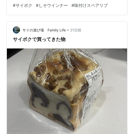
も購入できますよ！（期間限定7月31日まで） ハムのギ
#
サイボク
#
しそウインナー
#
味付けスペアリブ
フトやウインナーソーセージのお店【サイボク】 【WEB
限定】サイボクはじめてのお味見セット360080 ギフト
お中元 御中元 内祝い 結婚祝い 出産 お返し 贈り物 贈答
•
品 ベーコン ショルダーベーコン ウインナー マスタード
サイの遊び場 Family Life
21日前
詰め合わせ 肉 豚肉 お取り寄せグルメ おつま…
サイボクで買ってきた物