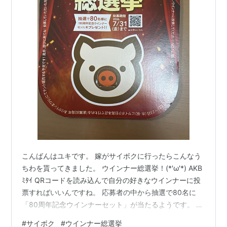
こんばんはユキです。 嫁がサイボクに行ったらこんなう
ちわを貰ってきました。 ウインナー総選挙！(*'ω'*) AKB
ﾐﾀｲ QRコードを読み込んで自分の好きなウインナーに投
票すればいいんですね。 応募者の中から抽選で80名に
「80周年記念ウインナーセット」が当たるようです。 私
はポークウインナーかな ♪ サイボクアプリを持っている
#
サイボク
#
ウインナー総選挙