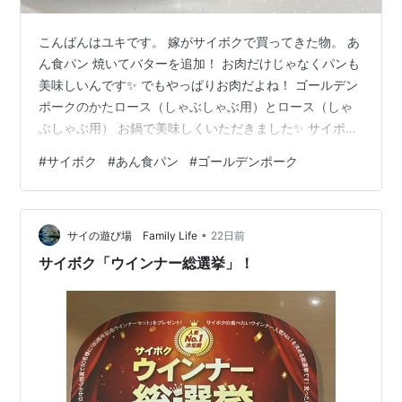
こんばんはユキです。 嫁がサイボクで買ってきた物。 あ
ん食パン 焼いてバターを追加！ お肉だけじゃなくパンも
美味しいんです✨ でもやっぱりお肉だよね！ ゴールデン
ポークのかたロース（しゃぶしゃぶ用）とロース（しゃ
ぶしゃぶ用） お鍋で美味しくいただきました✨ サイボク
には定期的に行ってもらいたいね ♪ 【WEB限定】サイボ
#
サイボク
#
あん食パン
#
ゴールデンポーク
クはじめてのお味見セット360080 ギフト お中元 御中元
内祝い 結婚祝い 出産 お返し 贈り物 贈答品 ベーコン シ
ョルダーベーコン ウインナー マスタード 詰め合わせ 肉
•
豚肉 お取り寄せグルメ おつまみ 送料無料 高級 おすすめ
サイの遊び場 Family Life
22日前
価格：3,450円（税込、送料無料) (…
サイボク「ウインナー総選挙」！