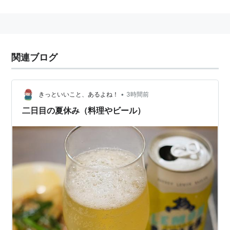
の唄』がヒットした後である。
もともとはフランス料理の付け合わせであり、フランス
語の「クロケット（croquette）」がなまってコロッケ
となった。日本で一般的なジャガイモのコロッケは、正
関連ブログ
式名称で「クロケット・ドゥ・ポンム・ドゥ・テール
（croquettes de pommes de terre ）」という。
•
きっといいこと、あるよね！
3時間前
台風とコロッケ
二日目の夏休み（料理やビール）
2ちゃんねるを中心に、ネット上では「台風の日はコロ
ッケを買って食べる」という風習（ネタ）が存在する。
由来は2001年8月21日、2ちゃんねるニュース速報板
「【台風11号パブーク】上陸秒読み実況スレッド 14
号」の111が、台風の迫るなか以下の書き込みをしたこ
とによる。