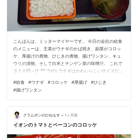
こんばんは、ミッターマイヤーです。 今日の会社の給食
のメニューは、主菜がウナギのかば焼き、副菜がコロッ
ケ、厚揚げの煮物、ひじきの煮物、揚げワンタン、キュ
ウリの漬物。そして白米とチンゲン菜の味噌汁。 これで
３７０円～(*´罒`*)ｲﾋﾋ ウナギはかわいらしいサイズだっ
たけど、味は良かったです(*´ω｀*)ｂ ん？土用の丑の日
#
給食
#
ウナギ
#
コロッケ
#
厚揚げ
#
ひじき
って今月の何日でしたっけ？
#
揚げワンタン
•
クラムボンのひねもす
1ヶ月前
イオンのトマトとベーコンのコロッケ