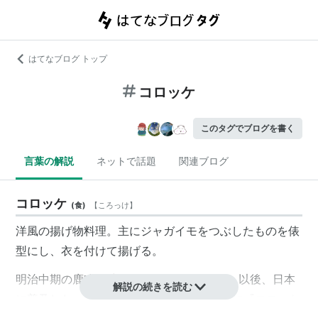
はてなブログ トップ
コロッケ
このタグでブログを書く
言葉の解説
ネットで話題
関連ブログ
コロッケ
(
食
)
【
ころっけ
】
洋風の揚げ物料理。主にジャガイモをつぶしたものを俵
型にし、衣を付けて揚げる。
明治中期の鹿鳴館時代（1883年〜1890年）以後、日本
解説の続きを読む
に普及した。庶民にも広まったのは1917年に『コロッケ