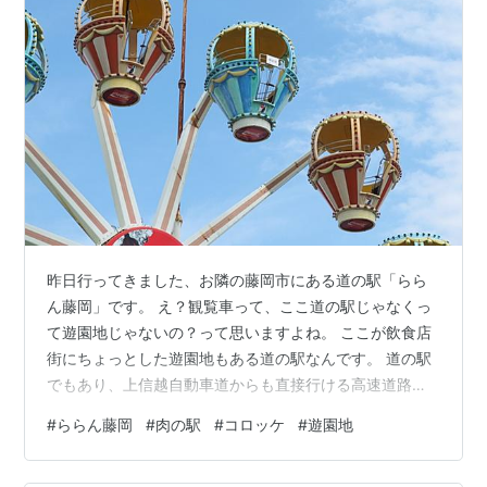
昨日行ってきました、お隣の藤岡市にある道の駅「らら
ん藤岡」です。 え？観覧車って、ここ道の駅じゃなくっ
て遊園地じゃないの？って思いますよね。 ここが飲食店
街にちょっとした遊園地もある道の駅なんです。 道の駅
でもあり、上信越自動車道からも直接行ける高速道路の
パーキングエリアでもあるのです。 ですから地元の方か
#
ららん藤岡
#
肉の駅
#
コロッケ
#
遊園地
ら、観光地や遠方へと高速道で移動中の観光客にも利用
可能なんですね。 この日は雷雲接近中でちょっと涼し目