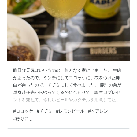
111 ：こちら横浜：2001/08/21(火) 13:10 ID:V2iqkNlA

念のため、コロッケを１６個買ってきました。

もう３個食べてしまいました。 
この書き込みに対し「コロッケ買いすぎ！」「でも、食
べたくなっちゃったな、コロッケ」「コロッケ祭か
よ！」といったレスが相次ぎ、ネタとして定着した。
コロッケで街おこし
昨日は天気はいいものの、何となく家にいました。 牛肉
富山県高岡市、茨城県龍ヶ崎市、静岡県三島市は、コロ
があったので、ミンチにしてコロッケに。衣をつけた卵
白が余ったので、チヂミにして食べました。 義理の弟が
ッケを通じて街おこしを行っており、それぞれ「高岡コ
単身赴任先から帰ってくるのに合わせて、誕生日プレゼ
ロッケ」「竜ヶ崎コロッケ」「みしまコロッケ」として
ントを兼ねて、珍しいビールやカクテルを用意して渡す
売り出している。高岡市については、もともと富山県が
ことにしました。その時に見つけたのがこれ。 ほりにし
日本有数のコロッケ消費量を誇ったことに由来する。三
#
コロッケ
#
チヂミ
#
レモンビール
#
ベアレン
のミックスナッツ。「ほりにし」とはブロ友さんのブロ
#
ほりにし
市は「三コロ会」を設立し、交流を図っている。
グに時々登場するスパイス的な調味料で、アウトドアで
よく使われるそうです。ミックスナッツもあるんだ！と
このほか、東京都品川区の戸越銀座商店街も、各店舗で
思い、一緒に持って行くことにしました。（ついでにお