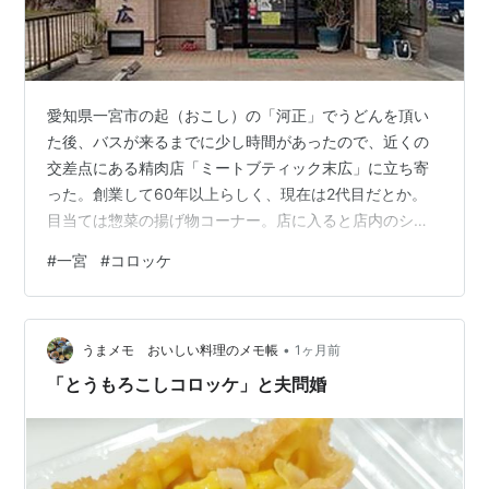
愛知県一宮市の起（おこし）の「河正」でうどんを頂い
た後、バスが来るまでに少し時間があったので、近くの
交差点にある精肉店「ミートブティック末広」に立ち寄
った。創業して60年以上らしく、現在は2代目だとか。
目当ては惣菜の揚げ物コーナー。店に入ると店内のショ
ーケースには揚がっている品はなく、全て注文してから
#
一宮
#
コロッケ
揚げてくれるようだ。コロッケだけでなく「とうふカ
ツ」などの変わり種やポテサラなどのおかずもある。お
願いしたのは「牛じゃがコロッケ」「ひだ牛ミンチカ
•
ツ」「ハムカツ」。女将さんが揚げてくれたが、揚がっ
うまメモ おいしい料理のメモ帳
1ヶ月前
た品はフライヤーからそのまま袋に入れられた。 勘定し
「とうもろこしコロッケ」と夫問婚
てもらいバスに乗ったがバッグから揚げ物特有の匂い
が…