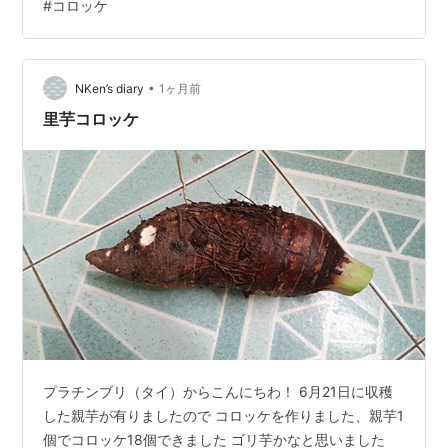
#
コロッケ
で商品名が無いとかぼちゃコロッケと思っちゃう。 リピ
はないでしょうね(´‐ω‐`) ってか、これ以降お店で見ない
のですけど期間限定商品だったのかしら？ １個当たり；
•
１００キロカロリー也
NKen’s diary
1ヶ月前
里芋コロッケ
プラチンブリ（タイ）からこんにちわ！ 6月21日に収穫
した親芋が有りましたので コロッケを作りました、親芋1
個でコロッケ18個できました ゴリ芋かなと思いました