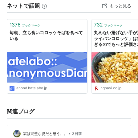
販売するコロッケを「戸越銀座コロッケ」として統一し
ネットで話題
もっと見る
墓で抜けなかった草の事もお願いしてしまった(;^_^A) こ
ている。
ちらのビール、義理弟のプレゼントに…
1376
732
コロッケ
ブックマーク
ブックマーク
(
アート
)
【
ころっけ
】
毎朝、立ち食いコロッケそばを食べて
丸めない揚げない手が
モノマネタレント
いる
ライパンコロッケ」は
ぎるのでもっと評価され
本名 滝川広志
なび みんなのごはん
1960年3月13日、熊本県熊本市生まれ
日本テレビ系「お笑いスター誕生！」をきっかけにデビ
ュー。
清水アキラ、栗田貫一、ビジーフォーとともに「ものま
anond.hatelabo.jp
r.gnavi.co.jp
ね四天王」と呼ばれた。
主なものまねのレパートリー
・岩崎宏美
関連ブログ
・美川憲一
・野口五郎
•
雲は完璧な姿だと思う。。
3日前
・五木ひろし