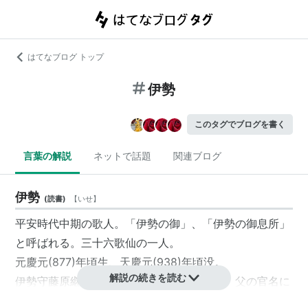
はてなブログ トップ
伊勢
このタグでブログを書く
言葉の解説
ネットで話題
関連ブログ
伊勢
(
読書
)
【
いせ
】
平安時代中期の歌人。「伊勢の御」、「伊勢の御息所」
と呼ばれる。三十六歌仙の一人。
元慶元(877)年頃生、天慶元(938)年頃没。
解説の続きを読む
伊勢守藤原継蔭の娘。「伊勢」は女房名で、父の官名に
よる。