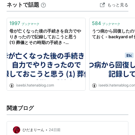
ネットで話題
もっと見る
見宮含む） 最寄駅：交通アクセス｜伊勢神宮 私事：今ま
でもらった中で一番シンプルな御朱印です(^^)/。2度行き
ま…
1997
584
ブックマーク
ブックマーク
母が亡くなった後の手続きを自力でや
うつ病から回復したの
りきったので記録しておこうと思う
ておく - backyard 
(1) 葬儀とその時期の手続き -
backyard of 伊勢的新常識
iseebi.hatenablog.com
iseebi.hatenablog.co
関連ブログ
•
ひだまりーん
24日前