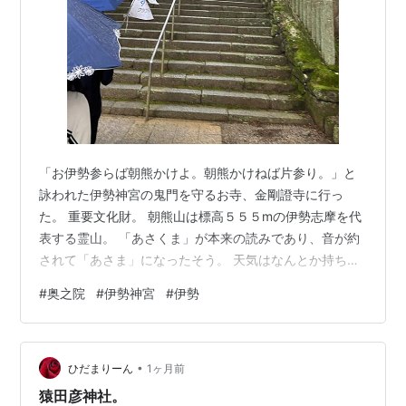
「お伊勢参らば朝熊かけよ。朝熊かけねば片参り。」と
詠われた伊勢神宮の鬼門を守るお寺、金剛證寺に行っ
た。 重要文化財。 朝熊山は標高５５５mの伊勢志摩を代
表する霊山。 「あさくま」が本来の読みであり、音が約
されて「あさま」になったそう。 天気はなんとか持ち堪
えていたが、金剛證寺に到着すると雨が降っていた。 そ
#
奥之院
#
伊勢神宮
#
伊勢
して霧も出ていたため、行ったことはないがあの世では
ないかと思うような世界が広がっていた。 むしろ雨と霧
が出ていてよかったと思わせるような素敵な景色だっ
•
た。
ひだまりーん
1ヶ月前
猿田彦神社。