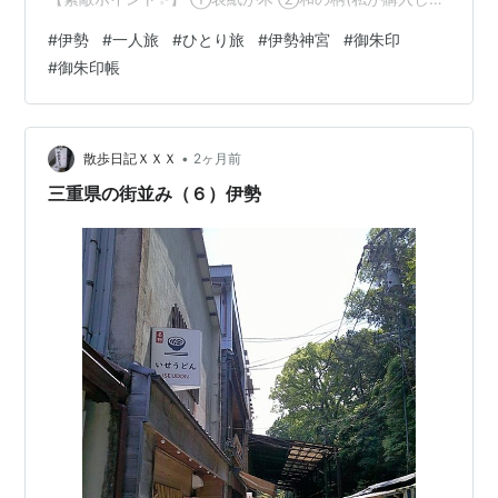
のは鞠の柄) →他にも椿、破魔矢、波に千鳥などがあり、
#
伊勢
#
一人旅
#
ひとり旅
#
伊勢神宮
#
御朱印
それぞれ意味があってそれがまた素敵！ ③透かし彫り
#
御朱印帳
(っていうのでしょうか？) ④名入れ(裏表紙) この感じ、
伝わりますか😆？ 惚れ惚れしちゃう😍 (写真で見るより
実物はもっと素敵✨) 裏表紙には自分の名前を入れていた
だきました🧡 ただでさえ素敵過ぎる御朱印帳を、…
•
散歩日記ＸＸＸ
2ヶ月前
三重県の街並み（６）伊勢