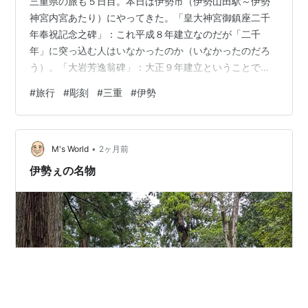
三重県の旅も５日目。本日は伊勢市（伊勢山田駅～伊勢
神宮内宮あたり）にやってきた。「皇大神宮御鎮座二千
年奉祝記念之碑」：これ平成８年建立なのだが「二千
年」に突っ込む人はいなかったのか（いなかったのだろ
う）。「大岩芳逸翁碑」：大正９年建立ということで、
もう字が読めなくなっている所もある。このような碑は
#
旅行
#
彫刻
#
三重
#
伊勢
地域に尽くした人のものだから、まあ良いと思う訳であ
る。「太田小三郎君紀功碑」：昭和10年に設置された
碑。「神苑会碑」：日本最古の産業博物館である神宮農
•
業館を創設した財団法人とのこと。「澤村榮治結びの
M's World
2ヶ月前
像」：この人が伊勢市出身とは知らなかった。沢村とい
伊勢ぇの名物
えば、大リーグ選抜（ここはメジャーリーグではなく、
大リ…