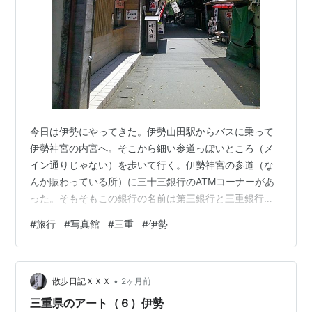
今日は伊勢にやってきた。伊勢山田駅からバスに乗って
伊勢神宮の内宮へ。そこから細い参道っぽいところ（メ
イン通りじゃない）を歩いて行く。伊勢神宮の参道（な
んか賑わっている所）に三十三銀行のATMコーナーがあ
った。そもそもこの銀行の名前は第三銀行と三重銀行が
合併してできたらしい。すごいネーミングだ。何！？ お
#
旅行
#
写真館
#
三重
#
伊勢
みくじ付ATMだと？ 攻めてるなあ。クレープは参道の出
店につきものと言っても良いかもしれないが、顔出しパ
ネルというのは斬新だな。式年遷宮で社殿を建て替える
•
ためには木材が必要だが、それを曳くために通行止めに
散歩日記ＸＸＸ
2ヶ月前
なるらしい。伊勢山田駅前に戻って来た。駅前に食堂が
三重県のアート（６）伊勢