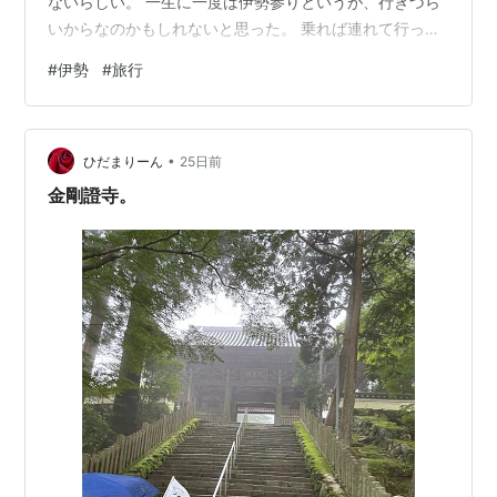
ないらしい。 一生に一度は伊勢参りというが、行きづら
いからなのかもしれないと思った。 乗れば連れて行って
くれるツアーは最高だと思った。
#
伊勢
#
旅行
•
ひだまりーん
25日前
金剛證寺。