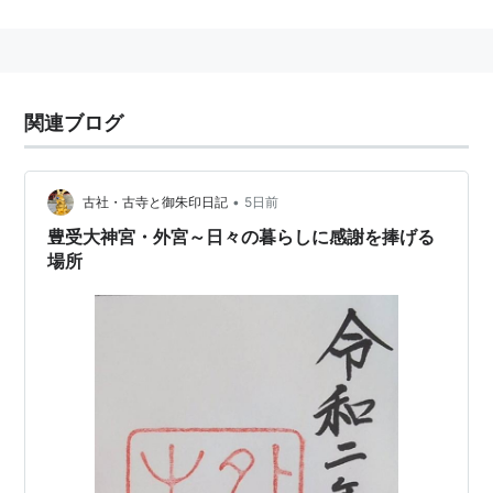
宇多天皇の中宮温子に仕え、その兄弟である藤原仲平や
藤原時平との恋愛の後、宇多天皇自身の寵愛を受け、皇
子を産んだ。
後、宇多天皇の皇子敦慶親王との間に中務を産んだ。
関連ブログ
私家集は『伊勢集』。『古今和歌集』に二十二首、『後
撰和歌集』に七十首入集。女流歌人として高く評価され
た。
•
古社・古寺と御朱印日記
5日前
豊受大神宮・外宮～日々の暮らしに感謝を捧げる
場所
難波潟短き葦のふしの間も逢はでこの世を過ぐし
てよとや
(百人一首 19/新古今和歌集 巻11 恋1 1049)
伊勢
(
ゲーム
)
【
いせ
】
18禁ビジュアルノベル「腐り姫」の登場キャラクター。