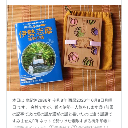
本日は 皇紀🎌2686年 令和8年 西暦2026年 6月8日月曜
日 です。 突然ですが、近々伊勢一人旅をします😊 (前回
の記事で次は畑の話か選挙の話と書いたのに違う話題で
すみません🙇‍♀️) ネットで見つけた素敵すぎる御朱印帳✨
【素敵ポイント✨】 ①表紙が木 ②和の柄(私が購入した