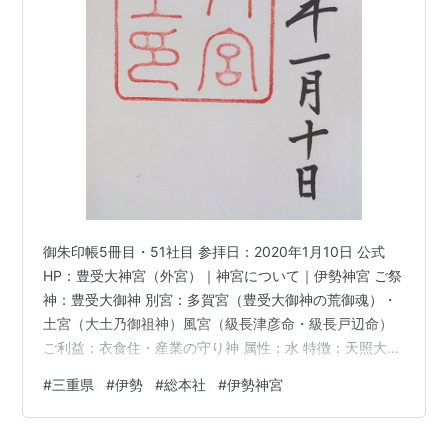
御朱印帳5冊目・51社目 参拝日：2020年1月10日 公式
HP：豊受大神宮（外宮）｜神宮について｜伊勢神宮 ご祭
神：豊受大御神 別宮：多賀宮（豊受大御神の荒御魂）・
土宮（大土乃御祖神）風宮（級長津彦命・級長戸辺命）
ご利益：衣食住・産業の守り神 属性：水 特徴：天照大御
神のお食事を司る神・外宮を先に参拝するのが習わし・
#
三重県
#
伊勢
#
総本社
#
伊勢神宮
神明造（20年に1度の式年遷宮で建て替えられる）・全国
約8万社の総本社であり、全国の神社の中心・1500年の
歴史・年間のお祭りは1500回 所要時間：1時間半（月夜