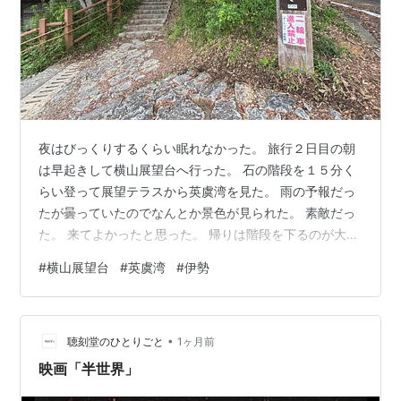
夜はびっくりするくらい眠れなかった。 旅行２日目の朝
は早起きして横山展望台へ行った。 石の階段を１５分く
らい登って展望テラスから英虞湾を見た。 雨の予報だっ
たが曇っていたのでなんとか景色が見られた。 素敵だっ
た。 来てよかったと思った。 帰りは階段を下るのが大変
だった。
#
横山展望台
#
英虞湾
#
伊勢
•
聴刻堂のひとりごと
1ヶ月前
映画「半世界」