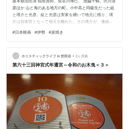
坂本順治出演 稲垣吾郎、長谷川博己、 池脇千鶴、渋川清
彦ほか 山と海のある地方の町。小中高と同級生だった紘
と瑛介と光彦。紘と光彦は実家を継いで地元に残り、瑛
介は自衛官となって地元を離れた。その瑛介が、連絡も
なく数年ぶりに実家に戻ってきた･･･。 久しぶりに、大人
#
日本映画
#
伊勢
#
炭焼き
の男が観て面白い映画だった。 紘が父親から継いだのは
備長炭の炭焼きだ。この炭焼きの営みが良い。山に入っ
て木を伐採し、運び下ろして、窯で炭に焼く。材木を窯
•
に運び入れ、窯の出入り口を塞ぎ、火を熾して加減を見
ホリスティックライフ in 世田谷
2ヶ月前
て、頃合を計って窯を開き、炭を掻き出す。仕事の姿が
第六十三回神宮式年遷宮～令和のお木曳＜３＞
本物だと人物の生活がリアルに…