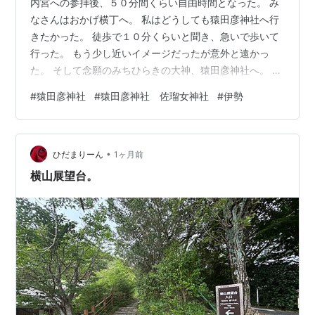
内宮への参拝後、５０分間くらい自由時間となった。 み
なさんはおかげ横丁へ。 私はどうしても猿田彦神社へ行
きたかった。 徒歩で１０分くらいと聞き、急いで歩いて
行った。 もう少し近いイメージだったが意外と遠かっ
た。 そして念願のみちひらきの大神、猿田彦神社へ。 左
瑠女神社は改修工事中とのことだった。 参拝することが
#
猿田彦神社
#
猿田彦神社 佐瑠女神社
#
伊勢
できたので清々しい気持ちでおかげ横丁へ向かった。 よ
かった。
•
ひだまりーん
1ヶ月前
横山展望台。