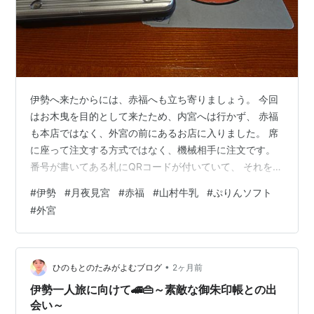
伊勢へ来たからには、赤福へも立ち寄りましょう。 今回
はお木曳を目的として来たため、内宮へは行かず、 赤福
も本店ではなく、外宮の前にあるお店に入りました。 席
に座って注文する方式ではなく、機械相手に注文です。
番号が書いてある札にQRコードが付いていて、 それを読
み取らせてから注文します。 お店のスタッフが横に立っ
#
伊勢
#
月夜見宮
#
赤福
#
山村牛乳
#
ぷりんソフト
ていて、説明してくれます。 こんな方式なんですね～、
#
外宮
まさか、本店では違いますよね、 と思わず聞いてしまい
ました。本店では昔ながらの方式です。 こんな札です
（左側）。右のスペースに置くことになっています。 な
んだかイヤだな～、こういうの。老舗ではやってほしく
•
ひのもとのたみがよむブログ
2ヶ月前
ないですね。 お抹茶もいただき…
伊勢一人旅に向けて🚄👜～素敵な御朱印帳との出
会い～