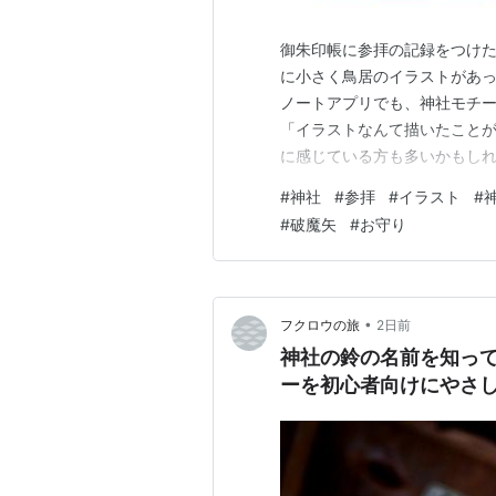
御朱印帳に参拝の記録をつけ
に小さく鳥居のイラストがあっ
ノートアプリでも、神社モチ
「イラストなんて描いたこと
に感じている方も多いかもし
角形、丸といったシンプルな
#
神社
#
参拝
#
イラスト
#
す。上手・下手よりも、参拝
#
破魔矢
#
お守り
この記事では、神社参拝が好き
•
フクロウの旅
2日前
神社の鈴の名前を知っ
ーを初心者向けにやさ