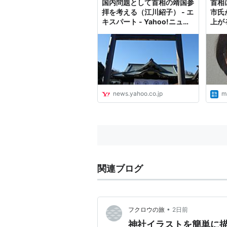
国内問題として首相の靖国参
首相
拝を考える（江川紹子） - エ
市氏
キスパート - Yahoo!ニュー
上が
ス
news.yahoo.co.jp
ma
関連ブログ
•
フクロウの旅
2日前
神社イラストを簡単に