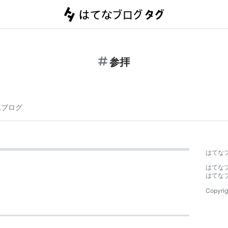
参拝
連ブログ
はてな
はてな
はてな
Copyrig