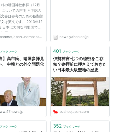
ポストセブン） - Yahoo!ニ
首相の靖国神社参拝（12月
ュース
）についての声明 ＊下記の
語文書は参考のための仮翻訳
文は英文です。 2013年12
日 日本は大切な同盟国であ
友好国である。しかしなが
panese.japan.usembassy.gov
news.yahoo.co.jp
日本の指導者が近隣諸国との
を悪化させるような行動を取
ことに、米国政府は失望して
401
ブックマーク
ブックマーク
。 米国は、日本と近隣諸国
自】高市氏、靖国参拝見
伊勢神宮 七つの秘密をご存
へ 中韓との外交問題化
知？参拝前に押さえておきた
い日本最大級聖地の歴史
ww.47news.jp
bushoojapan.com
352
ブックマーク
ブックマーク