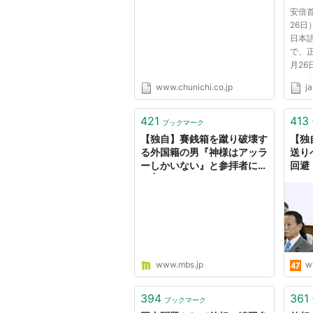
Web
安倍
26日
日本
で、正
月26
り、
www.chunichi.co.jp
ja
ら、
緊張
った
421
413
ブックマーク
いる
【独自】賽銭箱を蹴り破壊す
【独
が過...
る外国籍の男『神様はアッラ
送り
ーしかいない』と参拝者に発
回避
言 | MBSニュース
www.mbs.jp
w
394
361
ブックマーク