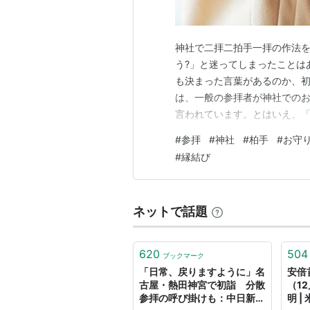
神社で二拝二拍手一拝の作法
う?」と迷ってしまったことは
も決まった言葉があるのか、初
は、一般の参拝者が神社での
言われています。とはいえ、
いうポイントはいくつかあり
#
参拝
#
神社
#
柏手
#
お守
この記事では、神社参拝が初
#
縁結び
伝える言葉の基本の流れから、
ネットで話題
620
504
ブックマーク
「日常、戻りますように」名
安倍
古屋・熱田神宮で初詣 分散
（1
参拝の呼び掛けも：中日新聞
明 