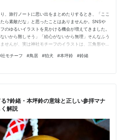
たり、旅行ノートに思い出をまとめたりするとき、「ここ
たら素敵だな」と思ったことはありませんか。SNSや
ーフのゆるいイラストを見かける機会が増えてきました。
がないから難しそう」「絵心がないから無理」そんなふう
れませんが、実は神社モチーフのイラストは、三角形や四
図形の組み合わせだけで、驚くほど簡単に描けてしまいま
神社モチーフ
#
鳥居
#
狛犬
#
本坪鈴
#
鈴緒
した思い出を形に残す楽しさを大切にしてみてください。
な初心者さんに向けて、…
てる?鈴緒・本坪鈴の意味と正しい参拝マナ
しく解説