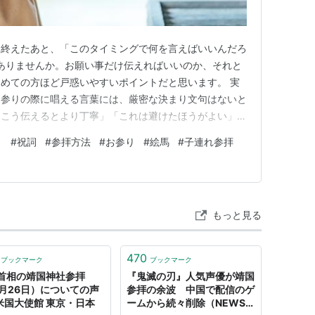
を終えたあと、「このタイミングで何を言えばいいんだろ
ありませんか。お願い事だけ伝えればいいのか、それと
めての方ほど戸惑いやすいポイントだと思います。 実
お参りの際に唱える言葉には、厳密な決まり文句はないと
「こう伝えるとより丁寧」「これは避けたほうがよい」と
、知っておくと安心して参拝に臨めるようになります。
り
#
祝詞
#
参拝方法
#
お参り
#
絵馬
#
子連れ参拝
めての方にもわかりやすいように、お参りの際に心の中で
自己紹介の仕方、お願い事の…
もっと見る
470
ブックマーク
ブックマーク
首相の靖国神社参拝
『鬼滅の刃』人気声優が靖国
2月26日）についての声
参拝の余波 中国で配信のゲ
| 米国大使館 東京・日本
ームから続々削除（NEWS