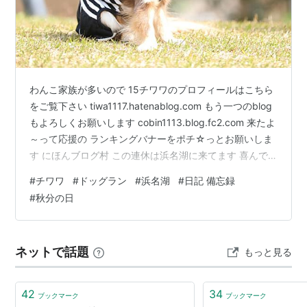
2011年 9月23日（金曜日）
2012年 9月22日（土曜日）
2013年 9月23日（月曜日）
2014年 9月23日（火曜日）
わんこ家族が多いので 15チワワのプロフィールはこちら
2015年 9月23日（水曜日）
をご覧下さい tiwa1117.hatenablog.com もう一つのblog
2016年 9月22日（木曜日）
もよろしくお願いします cobin1113.blog.fc2.com 来たよ
2017年 9月23日（土曜日）
～って応援の ランキングバナーをポチ☆っとお願いしま
す にほんブログ村 この連休は浜名湖に来てます 喜んで
西暦年を4で割った余りで9月の何日になるかは次の表
います😆 楽しんでいます👍 はしゃいでいます🎉 楽しい
#
チワワ
#
ドッグラン
#
浜名湖
#
日記 備忘録
のとおり(2013年以降は推算)
雰囲気の中で 独りだけ黄昏ているオレ。。。😅 以上！
#
秋分の日
昨日の様子をお伝えしました🎤 ランキングに参加してい
西暦年 mod 4
0
1
2
3
ます ランキングバナーをポチ☆っとお願いします にほん
ブログ村
1948〜1979年
23
23
23
24
ネットで話題
もっと見る
1980〜2011年
23
23
23
23
42
34
2012〜2043年
22
23
23
23
ブックマーク
ブックマーク