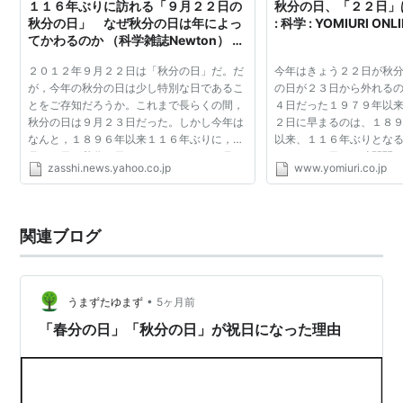
１１６年ぶりに訪れる「９月２２日の
秋分の日、「２２日」
2044〜2075年
22
22
23
23
秋分の日」 なぜ秋分の日は年によっ
: 科学 : YOMIURI 
てかわるのか （科学雑誌Newton） -
2076〜2099年
22
22
22
23
Yahoo!ニュース
２０１２年９月２２日は「秋分の日」だ。だ
今年はきょう２２日が秋
が，今年の秋分の日は少し特別な日であるこ
の日が２３日から外れる
シルバーウィーク
とをご存知だろうか。これまで長らくの間，
４日だった１９７９年以来
秋分の日は９月２３日だった。しかし今年は
２日に早まるのは、１８
2009年以降、「秋分の日」が水曜日(9月22日か23日の
なんと，１８９６年以来１１６年ぶりに，９
以来、１１６年ぶりとなる
場合)になると前々日の月曜日の「敬老の日」と挟まれ
月２２日が秋分の日となるのである（９月２
りを３６５日と６時間弱
zasshi.news.yahoo.co.jp
www.yomiuri.co.jp
３日でなくなるのは，１９７９年９月２４日
の端数のため、地球が公
る火曜日が「国民の休日」となる。日月火水の4連休(土
以来３３年ぶり）...
に戻ってくる時...
曜日を含めれば5連休)となる。いわゆる「シルバーウィ
ーク」。現行(2009年現在)の祝日法が続けば、9月の
関連ブログ
「国民の休日」は 2009-09-22, 2015-09-22, 2026-
09-22, 2032-09-21, 2037-09-22, 2043-09-22, 2049-
09-21, 2054-09-22, 2060-09-21, … など。
•
うまずたゆまず
5ヶ月前
「春分の日」「秋分の日」が祝日になった理由