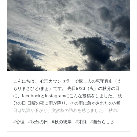
こんにちは。 心理カウンセラーで癒し人の恵守真史（え
もりまさひと/まぁ）です。 先日9/23（火）の秋分の日
に、facebookとInstagramにこんな投稿をしました。 秋
分の日 日曜の夜に雨が降り、その雨に急かされたのか昨
日は気温が下がり、突然秋の訪れを感じました。 秋の訪
れを知らせるのはコオロギの鳴き声と、彼岸花。近所の
#
心理
#
秋分の日
#
秋の彼岸
#
才能
#
自分らしさ
彼岸花を見ると、やっと茎が伸び、つぼみもふくらんで
いました。 雨＝浄化、ずっとそう思っていましたが、雨