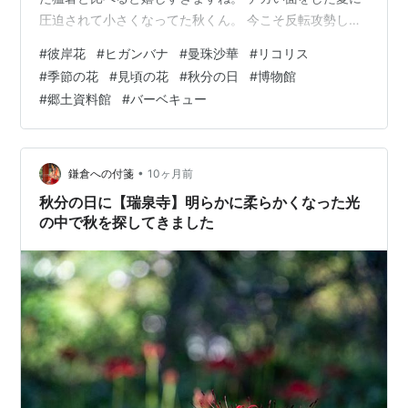
圧迫されて小さくなってた秋くん。 今こそ反転攻勢して
このまま季節感を取り戻して欲しい。 そんな秋の味覚で
#
彼岸花
#
ヒガンバナ
#
曼珠沙華
#
リコリス
食欲の秋ですがそれに囚われない日記をですね。 秋分の
#
季節の花
#
見頃の花
#
秋分の日
#
博物館
日あたりが見頃なあの花 彼岸花、ヒガンバナ、リコリ
#
郷土資料館
#
バーベキュー
ス、曼珠沙華などなど色んな名前で有名ですね。 その彼
岸花の名所が埼玉県日高市にあり... 巾着田
kinchakuda.com 【巾着田曼珠沙華公園】 入 場 料：１
人５００円／１日 開園…
•
鎌倉への付箋
10ヶ月前
秋分の日に【瑞泉寺】明らかに柔らかくなった光
の中で秋を探してきました