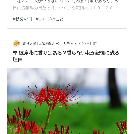
半なのに、人がいっぱい (;・∀・)わぁ 何事であろう、今
日は流鏑馬の日だっけ、いやいや流鏑馬は１９・２０日
にだったはず、秋分の日の神事とかあるのか？ みんな信
#
秋分の日
#
ブログのこと
心深いんだねぇ、などと話しながら、そそくさと人込み
を抜けた。 あの大勢の人たちは何だったんだろう、と後
から調べてみたらば えっと、説明するのが難しいです
•
し、「たぶんこれかな」という話なんですが、 何やら
香りと癒しの雑貨店 ベルガモット
10ヶ月前
「レイライン」というのがあって、日本の東にある千葉
🌹 彼岸花に香りはある？香らない花が記憶に残る
の玉前神社から、西の出雲大社ま…
理由