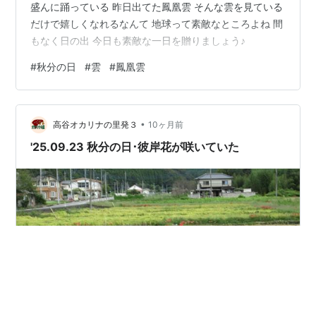
盛んに踊っている 昨日出てた鳳凰雲 そんな雲を見ている
だけで嬉しくなれるなんて 地球って素敵なところよね 間
もなく日の出 今日も素敵な一日を贈りましょう♪
#
秋分の日
#
雲
#
鳳凰雲
•
高谷オカリナの里発３
10ヶ月前
'25.09.23 秋分の日･彼岸花が咲いていた