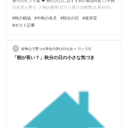
香りのヒント集 🍁 秋の入口におすすめの精油4選 🌕 中秋
の名月と香り 🌙 秋の夜長 灯りと香りの時間 ⚖️ 秋分の日
自然と心のバランスを香りで整える 🌸 彼岸花と香りの記
#
秋の精油
#
中秋の名月
#
秋分の日
#
彼岸花
憶 ✨ まとめ 🍁 秋の香りのヒント集 🍁 秋の入口におすす
#
ホスト記事
めの精油4選 季節のはじまりを心地よく迎えるために軽
やかで取り入れやすい香りをセレクトしました。
kaoribergamot.com 🌕 中秋の名月と香り 美しい月夜に
香りを添えると、忘れられない秋のひとときに…
•
好奇心で育つ小学生の学びの土台
10ヶ月前
「朝が長い？」秋分の日の小さな気づき