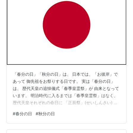
「春分の日」「秋分の日」は、 日本では、「お彼岸」で
あって 御先祖をお祭りする日です。 実は「春分の日」
は、 歴代天皇の追悼儀式「春季皇霊祭」が 由来となって
います。 明治時代に入るまでは「春季皇霊祭」はなく、
歴代天皇それぞれの命日に 「正辰祭」(せいしんさい) と
いう追悼儀式が 行われていました。 ですが、明治時代の
#
春分の日
#
秋分の日
時点で 歴代天皇は120名以上存在し、 更に皇后皇妃とか
皇親といった 主たる皇族の忌日も含めて 全て追悼してい
たのですから、 大変な労力が掛かっていました。 そこで