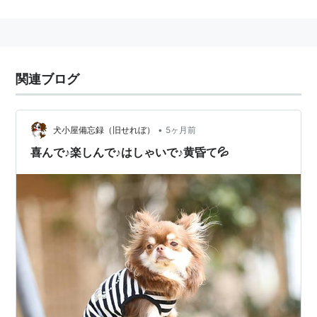
秋分点を太陽が通過する日であり、二十四節気の一つ。
秋分の日は、例年、9月23日であるが、これはむしろ
「偶然」の部類で、1979年などは9月24日が秋分の日で
あった。また、2012年からは「9月22日」の「秋分の
関連ブログ
日」も登場する。
1947年までは「秋季皇霊祭」という皇室関係の祝日で
あった。
•
犬小屋備忘録（旧せれぼ）
5ヶ月前
喜んで♪楽しんで♪はしゃいで♪黄昏て💦
何をする日？
仏教各派ではこの日「秋季彼岸会」が行われ、宗派
問わず墓参りをする人も多い。
近年の秋分の日リスト
2008年 9月23日（火曜日）
2009年 9月23日（水曜日）
2010年 9月23日（木曜日）