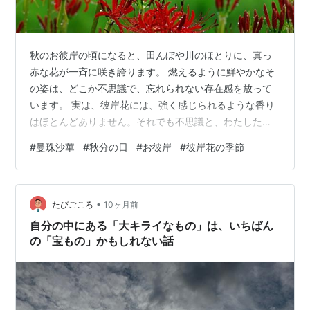
秋のお彼岸の頃になると、田んぼや川のほとりに、真っ
赤な花が一斉に咲き誇ります。 燃えるように鮮やかなそ
の姿は、どこか不思議で、忘れられない存在感を放って
います。 実は、彼岸花には、強く感じられるような香り
はほとんどありません。それでも不思議と、わたしたち
の記憶に深く残る花です。 こんにちは😊 ごきげんいかが
#
曼珠沙華
#
秋分の日
#
お彼岸
#
彼岸花の季節
ですか？ 【香りと癒しの雑貨店 ベルガモット】へようこ
そ✨オーナーのあすか🍀です。 いつもお越し下さりあり
がとうございます！ 🌹 彼岸花の不思議な存在｜香りがな
•
いのに心に残る理由 🌹 香りがない彼岸花花と、心に残る
たびごころ
10ヶ月前
印象 🌹 香りの記憶と、彼岸花から広がる連想 🌹 まとめ
自分の中にある「大キライなもの」は、いちばん
｜香りがなくても記憶に…
の「宝もの」かもしれない話