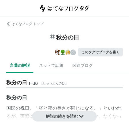
はてなブログ トップ
秋分の日
このタグでブログを書く
言葉の解説
ネットで話題
関連ブログ
秋分の日
(
一般
)
【
しゅうぶんのひ
】
秋分の日
国民の祝日。「昼と夜の長さが同じになる。」といわれ
るが、実際は昼の方が長い。祖先をうやまい、なくなっ
解説の続きを読む
た人々をしのぶ日とされる。