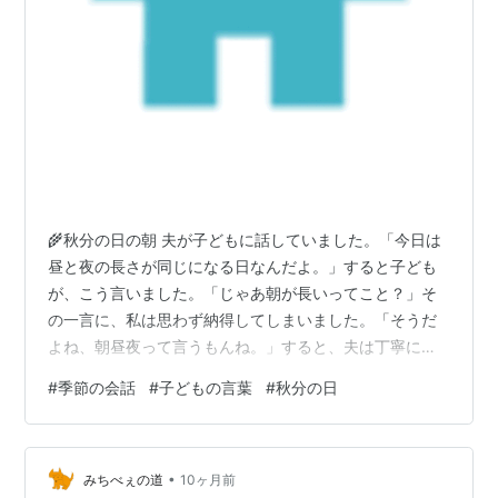
🌾秋分の日の朝 夫が子どもに話していました。「今日は
昼と夜の長さが同じになる日なんだよ。」すると子ども
が、こう言いました。「じゃあ朝が長いってこと？」そ
の一言に、私は思わず納得してしまいました。「そうだ
よね、朝昼夜って言うもんね。」すると、夫は丁寧に説
明していました。「昼っていうのは、日の出から日の入
#
季節の会話
#
子どもの言葉
#
秋分の日
りまでの太陽が出てる明るい時間のことだよ。夜はその
逆で、太陽が見えない暗い時間のことだよ。」と。 🌌図
鑑MOVEの宇宙編、見たかったのに… そういえば、図鑑
•
MOVEの宇宙編のDVDがあったはず…と思って探したので
みちべぇの道
10ヶ月前