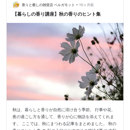
•
明治に入ると、 春と秋にまとめて 奉祀することとなりま
香りと癒しの雑貨店 ベルガモット
10ヶ月前
した。 明治11(1878)年6月5日、太政官達23号が出さ…
【暮らしの香り講座】秋の香りのヒント集
秋は、暮らしと香りが自然に溶け合う季節。 行事や花、
夜の過ごし方を通して、香りが心に物語を添えてくれま
す。 ここでは、秋にまつわる記事をまとめました。 秋の