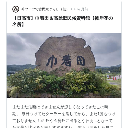
は季節をもたらす、呼びつける存在でもあるんですね。
•
さて、昨年の冬至から春分の日にかけてまかれた種が夏
袴ブーツで古民家ぐらし（仮）
10ヶ月前
至を経て実り、それらを刈り取る時期となりました。 ど
【日高市】巾着田＆高麗郷民俗資料館【彼岸花の
んなものが実っ…
名所】
まだまだ油断はできませんが涼しくなってきたこの時
期。 毎日つけてたクーラーを消してから、まだ1度もつけ
ておりません！🎉 外や冷房外に出るとうわあ…となって
た猛暑と比べると嬉しすぎますね。 デカい面をした夏に