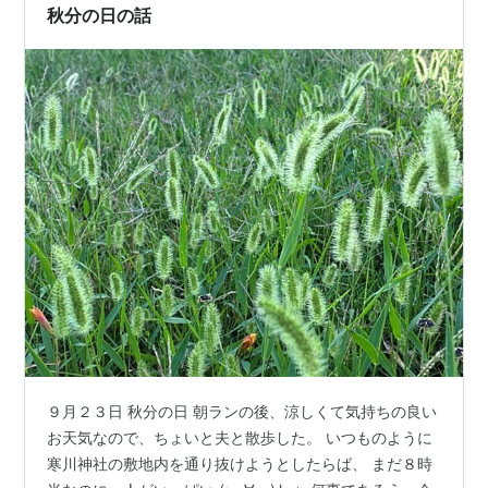
すが、なぜか見つからず。他の図鑑のDVDはあるのに、
秋分の日の話
宇宙だけ行方不明で、見るのに良い機…
９月２３日 秋分の日 朝ランの後、涼しくて気持ちの良い
お天気なので、ちょいと夫と散歩した。 いつものように
寒川神社の敷地内を通り抜けようとしたらば、 まだ８時