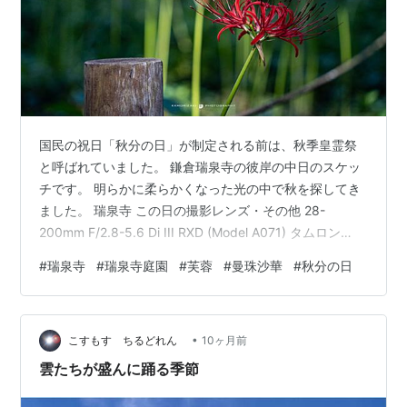
国民の祝日「秋分の日」が制定される前は、秋季皇霊祭
と呼ばれていました。 鎌倉瑞泉寺の彼岸の中日のスケッ
チです。 明らかに柔らかくなった光の中で秋を探してき
ました。 瑞泉寺 この日の撮影レンズ・その他 28-
200mm F/2.8-5.6 Di III RXD (Model A071) タムロン
(TAMRON) Amazon SONY(ソニー) 広角ズームレンズ フ
#
瑞泉寺
#
瑞泉寺庭園
#
芙蓉
#
曼珠沙華
#
秋分の日
ルサイズ FE 16-35mm F2.8 GM G Master デジタル一眼
カメラα[Eマウント]用 純正レンズ SEL1635GM ソニー
(SONY) Amazon RICOH GR III PERFECT GUIDE パーフ
•
ェク…
こすもす ちるどれん
10ヶ月前
雲たちが盛んに踊る季節