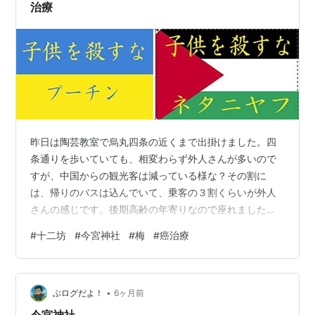
治療
昨日は陶芸教室で烏丸四条の近くまで出掛けました。四
条通りを歩いていても、相変わらず外人さんが多いので
すが、中国からの観光客は減っている様な？その割に
は、帰りのバスは込んでいて、乗客の３割くらいが外人
さんの感じです。後期高齢の年寄りなので座れました
が、満員の中リュックをぶら下げて立ちっぱなしになる
#
十二坊
#
今宮神社
#
梅
#
癌治療
事を考えるとぞっとしますね。 きょうは満員には関係の
ない散歩で、まずは十二坊蓮臺寺から。 冬咲きのスミレ
はきょうも健在。 歓喜天の鳥居脇のサザンカも、次々と
•
花を咲かせています。 以前、斑入りだった花ですが、
ぶログだよ！
6ヶ月前
年々斑が見られなくなって仕舞いました。 境内で咲いて
今宮神社