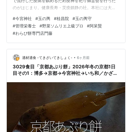
で流行した疫病を鎮めるため疫神を祀り御霊会を行った
のがはじまり。健康長寿・災疫鎮静の社。本社には大己
貴命、事代主命、奇稲田姫命、疫神社には素盞嗚尊を祀
#
今宮神社
#
玉の輿
#
桂昌院
#
玉の輿守
る。現在の社殿は明治35年（1902）の再建。境内には
#
管理栄養士
#
野菜ソムリエ上級プロ
#
阿呆賢
「阿呆賢さん」と呼ばれる神占石があり、願いを占う人
#
わらび餅専門店門藤
が多い。良縁開運のご利益としても知られる。4月第2日
曜のやすらい祭は、当時の疫病鎮静の古い祭を伝承する
もので、京の三奇祭のひとつ。 今宮神社｜そうだ 京都、
行こう。 御祭神 本社…
•
適材適食 -てきざいてきしょく-
6ヶ月前
3029食目「京都あぶり餅」2026年冬の京都1日
目その1：博多→京都→今宮神社→いち和／かざり
や→