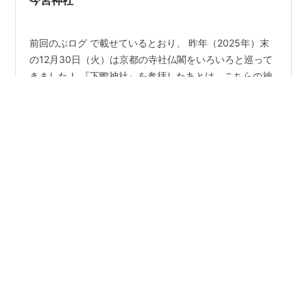
いるスイセン。 ニホンズイセンで、一重と八重を…
前回のぶログ で載せているとおり、 昨年（2025年）末
の12月30日（火）は京都の寺社仏閣をいろいろと巡って
きました！ 『下鴨神社』を参拝したあとは、こちらの神
社を参拝。 『今宮神社』 平安時代から京都の疫病を鎮め