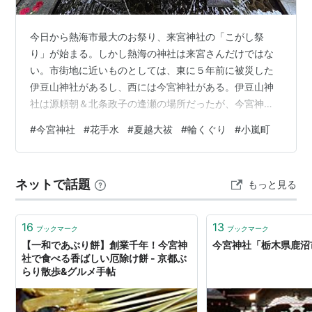
今日から熱海市最大のお祭り、来宮神社の「こがし祭
り」が始まる。しかし熱海の神社は来宮さんだけではな
い。市街地に近いものとしては、東に５年前に被災した
伊豆山神社があるし、西には今宮神社がある。伊豆山神
社は源頼朝＆北条政子の逢瀬の場所だったが、今宮神社
は伊東祐親に追われた頼朝が、一杯の水を得て難を逃れ
#
今宮神社
#
花手水
#
夏越大祓
#
輪くぐり
#
小嵐町
たとの伝説がある（*1）。 今宮神社では、毎年６月末に
「夏越大祓」を行い、その後境内に「花手水」を飾る。
熱海で暮らすようになって20余年、一度も参詣したこと
ネットで話題
もっと見る
がないので、いい機会だと出かけてみた。 今宮神社の鳥
居 自宅近くのバス停から、紅葉が丘行きのバスに乗り、
昭和町から小嵐町へと坂を登ってゆく。小嵐町…
16
13
ブックマーク
ブックマーク
【一和であぶり餅】創業千年！今宮神
今宮神社「栃木県鹿沼
社で食べる香ばしい厄除け餅 - 京都ぶ
らり散歩&グルメ手帖