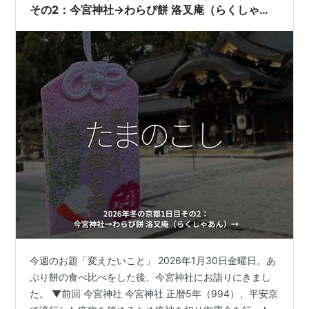
こと） …
その2：今宮神社→わらび餅 洛叉庵（らくしゃあ
ん）→
今週のお題「変えたいこと」 2026年1月30日金曜日。あ
ぶり餅の食べ比べをした後、今宮神社にお詣りにきまし
た。 ▼前回 今宮神社 今宮神社 正暦5年（994）、平安京