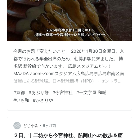
今週のお題「変えたいこと」 2026年1月30日金曜日。京
都で行われる学会出席のため、朝博多駅に来ました。 博
多駅 新幹線で向かいます。 広島スタジアムだっ！
MAZDA Zoom-Zoomスタジアム広島広島県広島市南区南
蟹屋にある野球場。日本野球機構（NPB）・セントラ
ル・リーグ（セ・リーグ）の広島東洋カープが専用球場
#
京都
#
あぶり餅
#
今宮神社
#
一文字屋 和輔
（本拠地）として使用している。 広島市が所有し、株式
#
いち和
#
かざりや
会社広島東洋カープが指定管理者として運営管理を行っ
ている（詳細は後述）。広島市の条例（広島市民球場条
例、平成20年3月28日条例第7号。以下「条例」）および
NPBに登録されている正式名称は広島市民球場（ひろし
•
どじ小舎
6ヶ月前
ましみんきゅうじょ…
２日、十二坊から今宮神社、船岡山への散歩＆癌