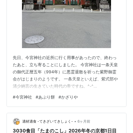
先日、今宮神社の近所に行く用事があったので、終わっ
たあと、立ち寄ることにしました。 今宮神社は一条天皇
の御代正暦五年（994年）に悪霊退散を祈った紫野御霊
会がはじまりのようです。 一条天皇といえば、紫式部や
清少納言の生きていた時代の帝ですね。^-^
www.imamiyajinja.org 拝殿 （あとでホームページを見た
#
今宮神社
#
あぶり餅
#
かざりや
ら、ここに西陣織の三十六歌仙が掲げられていたようで
す。次回、ちゃんと見てきます、^-^;） 行った日は3月の
平日だったからか、2月並みの寒さだったからか、ほとん
•
ど参拝客はいませんでした。 本社 東御座 事代主命（こ
適材適食 -てきざいてきしょく-
6ヶ月前
としろぬしのみこと） 中御座 大己貴命（おおなむちのみ
3030食目「たまのこし」2026年冬の京都1日目