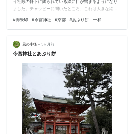
う社殿の軒下に飾られている絵に目が留まるようになり
ました。チャッピーに聞いたところ、これは大きな絵馬
「大絵馬」というらしいです。 広い境内。 拝殿へお参
#
御朱印
#
今宮神社
#
京都
#
あぶり餅 一和
り。 御朱印、いただきました。 帰りに今宮神社名物のあ
ぶり餅を買いに。 参道にあぶり餅を提供するお店が二軒
向かい合わせで並んでいます。一軒は「一和（一文字屋
•
和輔）」さん、西暦1000年創業だそう。もう一軒は「か
風の小径
5ヶ月前
ざりや」さん、こちらは創業1637年。どちらも大老舗。
今宮神社とあぶり餅
私が訪れたタイミングで…