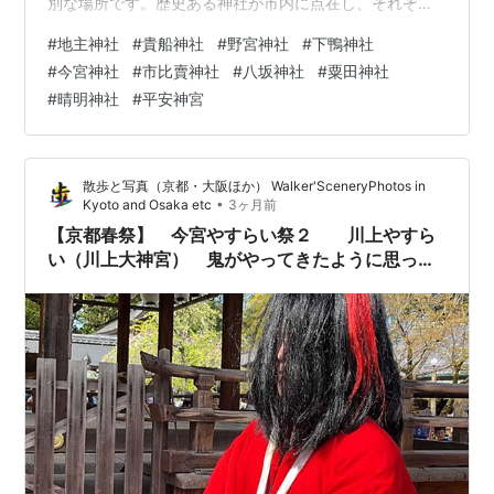
別な場所です。歴史ある神社が市内に点在し、それぞれ
個性豊かなご利益と雰囲気を持っています。「京都に行
#
地主神社
#
貴船神社
#
野宮神社
#
下鴨神社
ったら、恋愛成就の神社にお参りしたい！」と憧れる方
#
今宮神社
#
市比賣神社
#
八坂神社
#
粟田神社
も多いのではないでしょうか。 この記事では、京都で恋
#
晴明神社
#
平安神宮
愛成就のご利益があるとされる神社を10社、丁寧にご紹
介します。「片思いを叶えたい」「素敵な出会いがほし
い」「復縁したい」など、あなたの状況に合ったスポッ
散歩と写真（京都・大阪ほか） Walker'SceneryPhotos in
トを見つけていただけたら嬉しいです。 初め…
•
Kyoto and Osaka etc
3ヶ月前
【京都春祭】 今宮やすらい祭２ 川上やすら
い（川上大神宮） 鬼がやってきたように思っ
た。 今宮神社 【京都市北区】 20260412