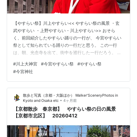
【やすらい祭】川上やすらい<< やすらい祭の風景 ・玄
武やすらい ・上野やすらい・川上やすらい>> おそら
く、前回紹介したやすらい踊りの一行が、 今宮やすらい
祭として知られている踊りの一行だと思う。 この一行
は、朝、光念寺を出て、街中を巡行した一行だろう。 光
念寺を出るのを見ていないので「だろう」という言い方
#
川上大神宮
#
今宮やすらい祭
#
やすらい祭
にした。 photo.talk-turkey.com 今宮やすらい祭には、
#
今宮神社
もう一つある。 今宮神社から北に約２kmある川上大神宮
からの一行。 この一行を追いかけることはできなかった
が、 早めに今宮神社へやって来たので、その踊りを見る
散歩と写真（京都・大阪ほか） Walker'SceneryPhotos in
ことが出来た。 この一行は容姿からして、見てきた踊り
•
Kyoto and Osaka etc
4ヶ月前
の一行…
【京都散歩 春京都】 やすらい祭の日の風景
【京都市北区】 20260412