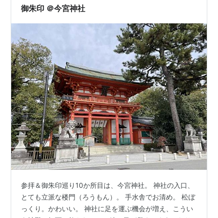
自分の持っている傘から垂れる雨水が横…
御朱印 ＠今宮神社
参拝＆御朱印巡り10か所目は、今宮神社。 神社の入口、
とても立派な楼門（ろうもん）。 手水舎でお清め。 松ぼ
っくり。かわいい。 神社に足を運ぶ機会が増え、こうい