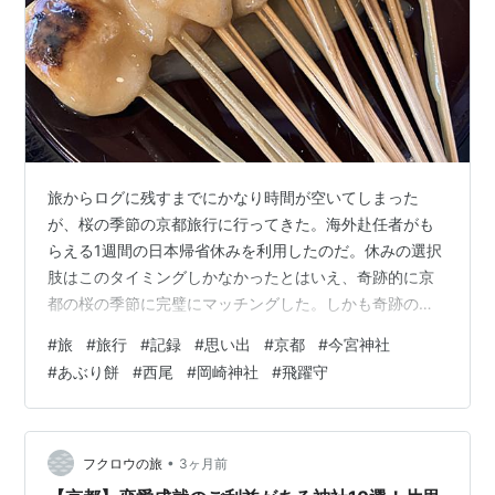
旅からログに残すまでにかなり時間が空いてしまった
が、桜の季節の京都旅行に行ってきた。海外赴任者がも
らえる1週間の日本帰省休みを利用したのだ。休みの選択
肢はこのタイミングしかなかったとはいえ、奇跡的に京
都の桜の季節に完璧にマッチングした。しかも奇跡の満
開＆快晴のコンボが決まり、人生最高の京都旅行となっ
#
旅
#
旅行
#
記録
#
思い出
#
京都
#
今宮神社
た。 旅程：1日目 京都駅到着 今宮神社参拝とあぶり餅の
#
あぶり餅
#
西尾
#
岡崎神社
#
飛躍守
食べ比べ 西尾本店で小休止して熊野神社参拝 岡崎神社参
拝 旅程：1日目 京都駅到着 ↓ 今宮神社参拝とあぶり餅の
食べ比べ ↓ 『西尾』様本店で小休止して熊野神社参拝 ↓
岡崎神社参拝 ↓ ホテルにチェックインして白川散策 ↓
•
フクロウの旅
3ヶ月前
京都おばんざいディ…