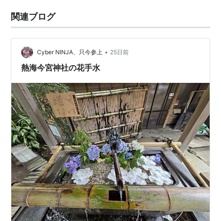
関連ブログ
•
Cyber NINJA、只今参上
25日前
熱海今宮神社の花手水