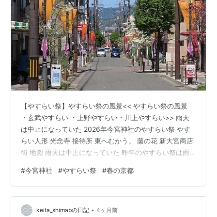
【やすらい祭】やすらい祭の風景<< やすらい祭の風景
・玄武やすらい ・上野やすらい・川上やすらい>> 雨天
は中止になっていた 2026年今宮神社のやすらい祭 やす
らい人形 光念寺 接待所 東へむかう。 藤の花 新大宮商店
街 地図 雨天は中止になっていた 昨年のやすらい祭は雨
だった。 雨でも決行して、 photo.talk-turkey.com 今宮
#
今宮神社
#
やすらい祭
#
春の京都
神社本殿前の拝殿の踊りとなった。 拝殿の回り)は、 強
めに雨の中 傘を持って見るたくさんの参拝者がいた。 傘
の間からやすらい踊りを切れ切れに見ることが出来た。
•
動画は、自撮り棒を使ってなんとか見ることが出来た。
keita_shimabの日記
4ヶ月前