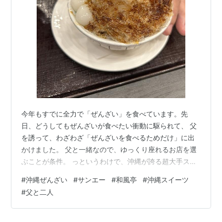
今年もすでに全力で「ぜんざい」を食べています。先
日、どうしてもぜんざいが食べたい衝動に駆られて、 父
を誘って、わざわざ「ぜんざいを食べるためだけ」に出
かけました。 父と一緒なので、ゆっくり座れるお店を選
ぶことが条件。 っというわけで、沖縄が誇る超大手スー
パー「サンエー」の中にある「和風亭」で 食べてきまし
#
沖縄ぜんざい
#
サンエー
#
和風亭
#
沖縄スイーツ
た！！ 父は黒みつぜんざい。 こちらは激甘です！！ 黒
#
父と二人
みつぜんざい。もちろん沖縄県産黒糖使用！ 私は、シン
プルぜんざい！ 沖縄アイスぜんざい。もちろん沖縄県産
黒糖使用！ こちらのぜんざい、グランドメニューに載っ