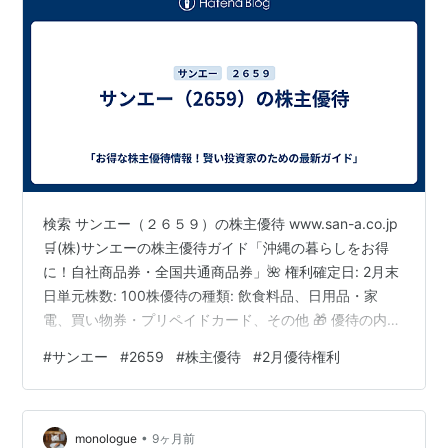
検索 サンエー（２６５９）の株主優待 www.san-a.co.jp
🛒(株)サンエーの株主優待ガイド「沖縄の暮らしをお得
に！自社商品券・全国共通商品券」🌺 権利確定日: 2月末
日単元株数: 100株優待の種類: 飲食料品、日用品・家
電、買い物券・プリペイドカード、その他 🎁 優待の内容
サンエーの株主優待は、沖縄在住か県外在住かで利用で
#
サンエー
#
2659
#
株主優待
#
2月優待権利
きる商品券が変わるのがポイント！ 沖縄県在住株主: 自
社商品券 沖縄県外在住株主: 全国共通商品券 保有株数に
応じて金額もアップ！👇 保有株数 優待内容 200株以上
•
2,000円分（1,000円券×2枚） 500株以上 3,000円分
monologue
9ヶ月前