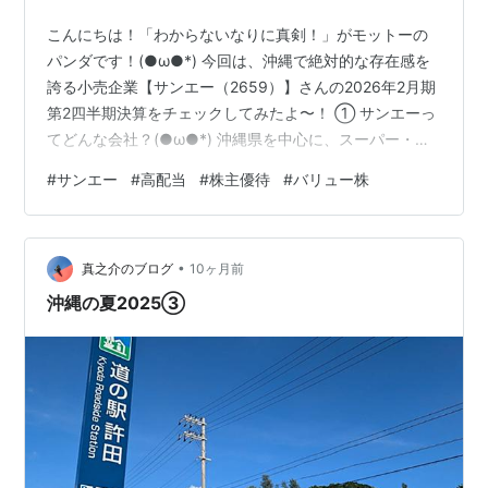
こんにちは！「わからないなりに真剣！」がモットーの
パンダです！(●ω●*) 今回は、沖縄で絶対的な存在感を
誇る小売企業【サンエー（2659）】さんの2026年2月期
第2四半期決算をチェックしてみたよ〜！ ① サンエーっ
てどんな会社？(●ω●*) 沖縄県を中心に、スーパー・衣
料・家電・外食・ホテルなど、“生活に必要なすべて”を提
#
サンエー
#
高配当
#
株主優待
#
バリュー株
供する地域密着型の総合流通企業だよ！ ・食品スーパー
「サンエー」・衣料・住関連「サンエー衣料館」・家電
量販「エディオン」FC・外食「和風亭」「ローソン」
•
FC・ホテル・商業施設運営「ライカム（大型SC）」など
真之介のブログ
10ヶ月前
まさに“沖縄のイオン”といえる存在！スーパー事業を中核
沖縄の夏2025③
に、流通…