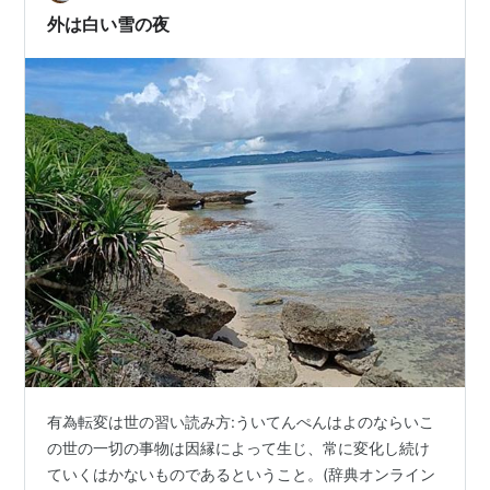
（1,000円券×3枚）…
外は白い雪の夜
有為転変は世の習い読み方:ういてんぺんはよのならいこ
の世の一切の事物は因縁によって生じ、常に変化し続け
ていくはかないものであるということ。(辞典オンライン