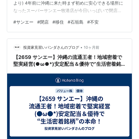
より) 4年前に沖縄に来た時まず初めに安心できる場所に
なったスーパーサンエー牧港店が今日いっぱいで閉店に
なってしまいます。今月の半ばくらいからは在庫処分で
#
サンエー
#
閉店
#
移住
#
石垣島
#
不安
モールにある衣料品店とかも段々に商品が少なくなって
きていましたが一昨日はほとんどスカスカな状態でこう
いう景色に弱い私としては胸がつまる思いでした。あん
•
なに賑わっていたのに、、、 移住してきてもちろん仕事
投資家見習いパンダさんのブログ
10ヶ月前
場も新しくなって不安と闘いながら一日終えて帰り道の
【2659 サンエー】沖縄の流通王者！地域密着で
サンエーでレジのおばさんのうちなーぐち(…
堅実経営(●ω●*)安定配当＆優待で“生活密着銘
柄”の本命！