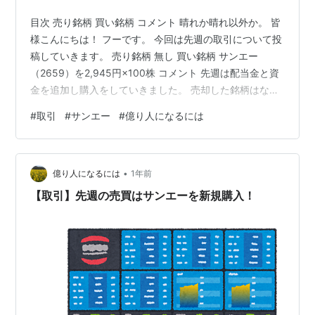
目次 売り銘柄 買い銘柄 コメント 晴れか晴れ以外か。 皆
様こんにちは！ フーです。 今回は先週の取引について投
稿していきます。 売り銘柄 無し 買い銘柄 サンエー
（2659）を2,945円×100株 コメント 先週は配当金と資
金を追加し購入をしていきました。 売却した銘柄はな
し。 購入したサンエーについては、買い増しをしていま
#
取引
#
サンエー
#
億り人になるには
す。 200株保有で株主優待がいただける為、200株保有
をしました。 サンエーについては、増配を期待して保有
をしています。 fuka120204.hatenablog.com ランキン
•
グ参加中投資
億り人になるには
1年前
【取引】先週の売買はサンエーを新規購入！