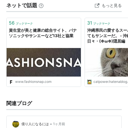
ネットで話題
もっと見る
ているので、 おそらく一年中食べることができます！！
56
31
ブックマーク
ブックマーク
資生堂が美と健康の総合サイト、パナ
沖縄県民の愛するスー
ソニックやサンエーなど13社と協業
てもサンエーだ。 - 
日々・(ΦωΦ)隠居編
www.fashionsnap.com
catpower.hatenablog
関連ブログ
•
億り人になるには
1ヶ月前