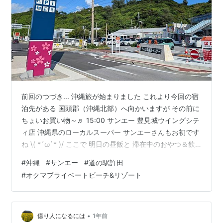
前回のつづき... 沖縄旅が始まりました これより今回の宿
泊先がある 国頭郡（沖縄北部）へ向かいますが その前に
ちょいお買い物～♬ 15:00 サンエー 豊見城ウイングシテ
ィ店 沖縄県のローカルスーパー サンエーさんもお初です
ね \( *´ω`* )/ ここで 明日の昼飯と 滞在中のおやつ＆飲
物を購入 たぶん足りんだろうなｗ これ飲みながら 出発
#
沖縄
#
サンエー
#
道の駅許田
だ～ 目的地まで約100km ぶ～ん🚙 途中、キングコング
#
オクマプライベートビーチ&リゾート
のいる ホテル前を通過し この隙間から よく撮れたなｗ
ハイサイ探偵団の動画より www.youtube.com 許田ＩＣ
で高速降りて あとは一般道を走ります ＩＣ降りてすぐの
道の駅で休憩～♬…
•
億り人になるには
1年前