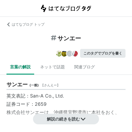
はてなブログ トップ
サンエー
このタグでブログを書く
言葉の解説
ネットで話題
関連ブログ
サンエー
(
一般
)
【
さんえー
】
英文表記：San-A Co., Ltd.
証券コード：2659
株式会社
サンエー
は、
沖縄県
宜野湾市
に本社をおく、
解説の続きを読む