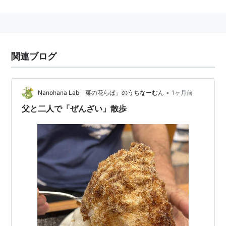
衣料品、住居関連用品、食料品、家電製品の小
売業
ホテル観光業
外食産業
関連ブログ
を行う会社。
•
Nanohana Lab「菜の花らぼ」のうちなーむん
1ヶ月前
ニチリウグループ
に参加している。
父と二人で「ぜんざい」散歩
沖縄県
にて
マツモトキヨシ
のドラッグストアも展開して
いる。