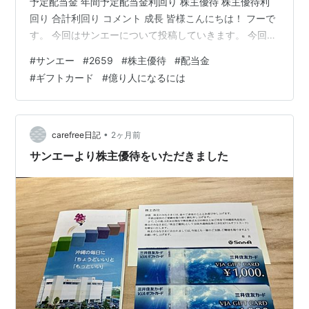
予定配当金 年間予定配当金利回り 株主優待 株主優待利
回り 合計利回り コメント 成長 皆様こんにちは！ フーで
す。 今回はサンエーについて投稿していきます。 今回の
株主優待 サンエーからの株主優待は「ギフトカード
#
サンエー
#
2659
#
株主優待
#
配当金
（2,000円相当）」になります。 今回の配当金 サンエー
#
ギフトカード
#
億り人になるには
からの配当金は125円×200株＝25,000円。 現在特定口
座での保有ですので、税金が引かれます。 税引き後の入
金金額は19,922円となりました。 サンエー（2659） サ
ンエーの紹介していきたいと思います。 …
•
carefree日記
2ヶ月前
サンエーより株主優待をいただきました