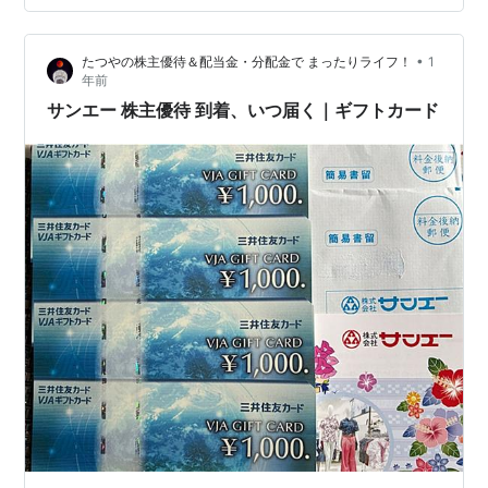
fuka120204.hatenablog.com ランキング参加中投資
•
たつやの株主優待＆配当金・分配金で まったりライフ！
1
年前
サンエー 株主優待 到着、いつ届く｜ギフトカード