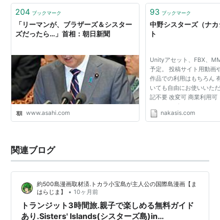
204
93
ブックマーク
ブックマーク
「リーマンが、ブラザーズ＆シスター
中野シスターズ（ナカ
ズだったら…」首相：朝日新聞
ト
Unityアセット、FBX、
予定。 投稿サイト用動画
作品での利用はもちろん 
いても自由にお使いいただ
記不要 改変可 商業利用可
シスターズ（ナカシス）と
www.asahi.com
nakasis.com
ズは２０５０年の未来か
２人はアニメ・...
関連ブログ
約500島漫画取材済.トカラ小宝島が主人公の国際島漫画【ま
•
はらじま】
10ヶ月前
トランジット3時間旅.親子で楽しめる無料ガイド
あり.Sisters' Islands(シスターズ島)in