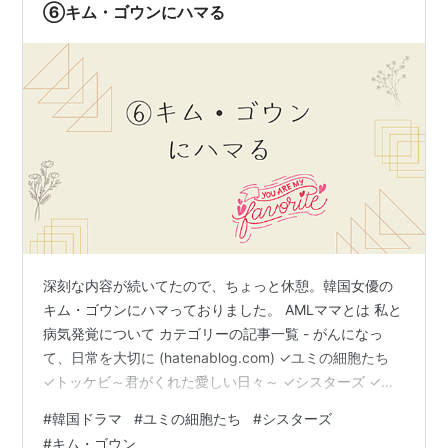
べていくうちに、社会の権…
⑥キム・ゴウンにハマる
深刻な内容が続いてたので、ちょっと休憩。韓国女優の
キム・ゴウンにハマっておりました。 AMLママとは 私と
病気発覚について カテゴリーの記事一覧 - がんになっ
て、日常を大切に (hatenablog.com) ✓ユミの細胞たち
✓トッケビ～君がくれた愛しい日々～ ✓シスターズ ✓ユ
ミの細胞たち ちょうどシーズン２がamazon primeで配
#
韓国ドラマ
#
ユミの細胞たち
#
シスターズ
信され始めました！なんと、良きタイミング！ありがた
#
キム・ゴウン