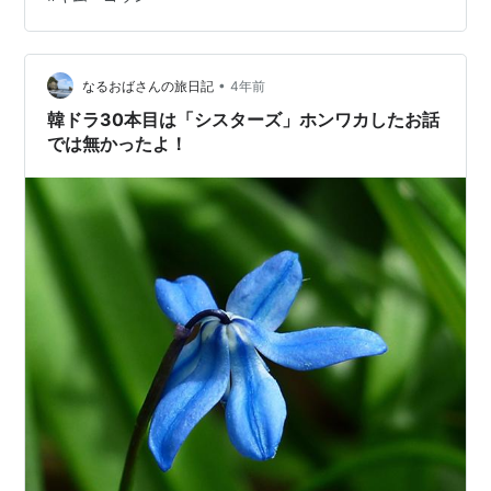
や！ シーズン１は「細胞」という言葉にだけ惹かれて見
たら、純粋恋愛ドラマだった！笑 アニメが入っていた
り、音楽の選曲、インテリア等々もおしゃれ。センスの
良いドラマだなぁと思いました。 主人公のキム・ゴウ
•
なるおばさんの旅日記
4年前
ン…
韓ドラ30本目は「シスターズ」ホンワカしたお話
では無かったよ！