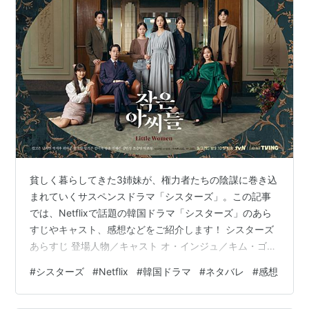
貧しく暮らしてきた3姉妹が、権力者たちの陰謀に巻き込
まれていくサスペンスドラマ「シスターズ」。この記事
では、Netflixで話題の韓国ドラマ「シスターズ」のあら
すじやキャスト、感想などをご紹介します！ シスターズ
あらすじ 登場人物／キャスト オ・インジュ／キム・ゴウ
ン オ・インギョン／ナム・ジヒョン オ・イネ／パク・ジ
#
シスターズ
#
Netflix
#
韓国ドラマ
#
ネタバレ
#
感想
フ チェ・ドイル／ウィ・ハジュン パク・ジェサン／オ
ム・ギジュン ウォン・サンア／オム・ジウォン 感想（ネ