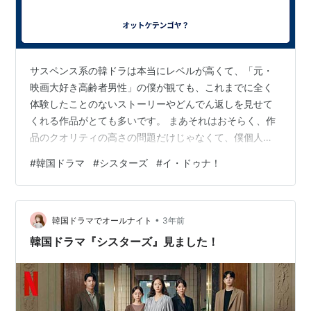
サスペンス系の韓ドラは本当にレベルが高くて、「元・
映画大好き高齢者男性」の僕が観ても、これまでに全く
体験したことのないストーリーやどんでん返しを見せて
くれる作品がとても多いです。 まあそれはおそらく、作
品のクオリティの高さの問題だけじゃなくて、僕個人の
好き嫌いの問題ではあるとは思うものの、それでもサス
#
韓国ドラマ
#
シスターズ
#
イ・ドゥナ！
ペンス系韓ドラでメッチャ面白かった！！！って思った
のをサラッとあげてみるだけでも、こんなにある。 ・99
億の女 ・ボイス〜112の奇跡〜 ・秘密の森 ・誰も知らな
•
い ・悪の花 ・サバイバー／60日間の大統領 ・ペーパー
韓国ドラマでオールナイト
3年前
ハウス・コリア ・シーシュポス どれもこれも死ぬまでに
韓国ドラマ『シスターズ』見ました！
もう一回観てもいいと思うぐ…