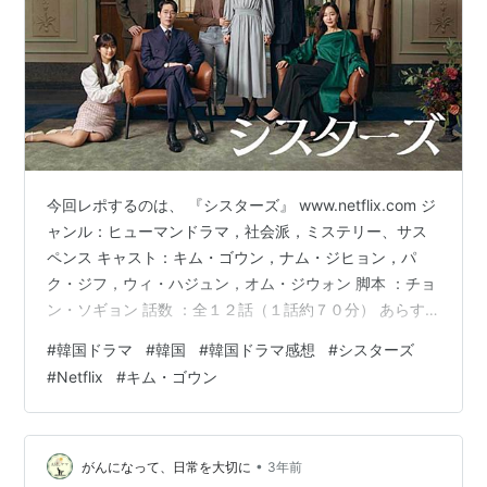
今回レポするのは、 『シスターズ』 www.netflix.com ジ
ャンル：ヒューマンドラマ，社会派，ミステリー、サス
ペンス キャスト：キム・ゴウン，ナム・ジヒョン，パ
ク・ジフ，ウィ・ハジュン，オム・ジウォン 脚本 ：チョ
ン・ソギョン 話数 ：全１２話（１話約７０分） あらす
じ建設会社の経理部で働く長女のオ・インジュ（キム・
#
韓国ドラマ
#
韓国
#
韓国ドラマ感想
#
シスターズ
ゴウン）、報道記者である次女のオ・インギョン（ナ
#
Netflix
#
キム・ゴウン
ム・ジヒョン），芸術学校に通うオ・イネの３姉妹。あ
る日、オ・インジュの職場で唯一仲良くしていてくれた
先輩チン・ファヨン（チュ・ジャヒョン）が会社のお金
７００億ウォンを横領して失踪。消えたお金の行方を調
•
がんになって、日常を大切に
3年前