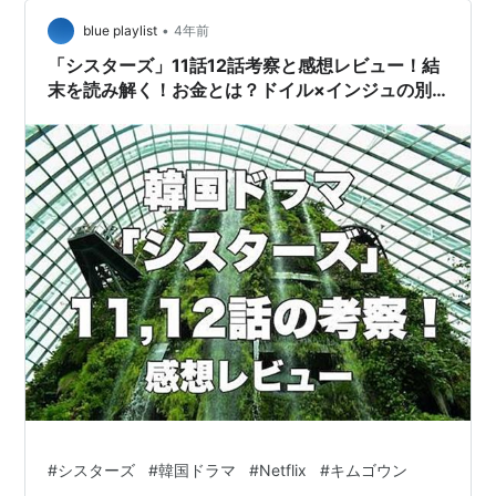
タバレ） OST Enough - Zior Park SOLE - LA VIE まとめ
•
合わせて読みたい！ シスターズ 参照：tvN 〇全12話 ◯
blue playlist
4年前
放送時期：2022年…
「シスターズ」11話12話考察と感想レビュー！結
末を読み解く！お金とは？ドイル×インジュの別
れ！
#
シスターズ
#
韓国ドラマ
#
Netflix
#
キムゴウン