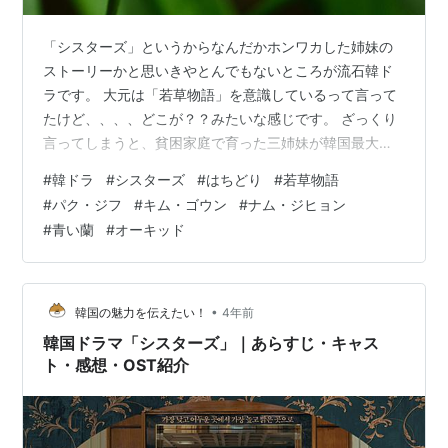
「シスターズ」というからなんだかホンワカした姉妹の
ストーリーかと思いきやとんでもないところが流石韓ド
ラです。 大元は「若草物語」を意識しているって言って
たけど、、、、どこが？？みたいな感じです。 ざっくり
言ってしまうと、貧困家庭で育った三姉妹が韓国最大の
権力者たちに振り回されてとんでもない陰謀に巻き込ま
#
韓ドラ
#
シスターズ
#
はちどり
#
若草物語
れていくという話です。 私は以前映画館へ「若草物語」
#
パク・ジフ
#
キム・ゴウン
#
ナム・ジヒョン
を観にいきましたが、全然違うことだけは確かです！ そ
#
青い蘭
#
オーキッド
もそも四姉妹じゃなくて三姉妹になっております。 ↓ そ
の時の記事はこちら www.narutabi.com 長女はオ・イン
ジュ（キム・ゴウン）でオーキッド建設の経理に務める
OLですが借金を作っ…
•
韓国の魅力を伝えたい！
4年前
韓国ドラマ「シスターズ」｜あらすじ・キャス
ト・感想・OST紹介