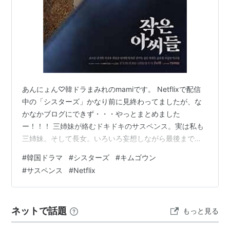
あんにょん♡韓ドラまみれのmamiです。 Netflixで配信
中の「シスターズ」かなり前に見終わってましたが、な
かなかブログにできず・・・やっとまとめました
ー！！！ 三姉妹が絡むドキドキのサスペンス。実は私も
三姉妹。そして長女。いろいろ妄想しながら最後まで楽
しめました。とってもおもしろかったです(*^^*) キム・
#
韓国ドラマ
#
シスターズ
#
キムゴウン
ゴウンちゃんってやっぱ天才ですね。 作品情報 キャスト
#
サスペンス
#
Netflix
あらすじ ハマり度 感想 まとめ 作品情報 タイトル：シス
ターズ 原題：작은 아씨들（Little Women） 放送年：
2022年 話数：全12話 ジャンル：ヒューマン／サスペン
ネットで話題
もっと見る
ス／社会派ミステリー キャスト キム・ゴウン（オ…