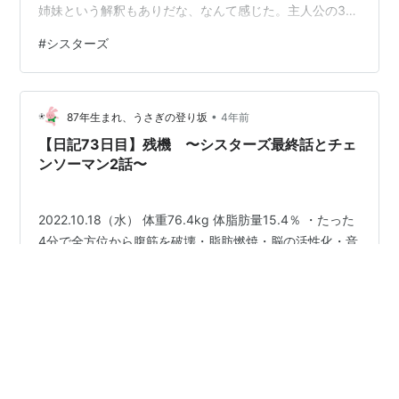
姉妹という解釈もありだな、なんて感じた。主人公の3姉
妹がそれぞれに芯の強さがあって、まさにシスターフッ
#
シスターズ
ドな物語でとてもよかったんだけど、ちょっとミステリ
ーの風呂敷を広げすぎたのではないか。後半になってか
ら謎の回収も雑になるし、一体あの富豪妻は何が目的で
•
こんな殺人ゲームみたいなことをしているのか理解でき
87年生まれ、うさぎの登り坂
4年前
ず、ちょっとドラマから気持ちが離れてしまった。とい
【日記73日目】残機 〜シスターズ最終話とチェ
いつつ、最後まで見たんだけど。ほんと最近の…
ンソーマン2話〜
2022.10.18（水） 体重76.4kg 体脂肪量15.4％ ・たった
4分で全方位から腹筋を破壊・脂肪燃焼・脳の活性化・音
を立てず出来る隙の無い最凶サーキット「独房式・脂肪
燃焼腹筋サーキット#2」①リバース・トゥ・スラスト
②スカイ・タッチ③スパイダーマン・プランク④バイ
シクル・クランチ下のリプ欄にてセット数など解説。#独
#
日記
#
朝活
#
ボデイメイク
#
シスターズ
房トレ pic.twitter.com/6fnvWl4I1z— Seiya
#
チェンソーマン
(@hosomacho1) 2019年9月29日 「シスターズ」10話、
11話、最終話視聴。展開が怒涛すぎて心が追いつかな