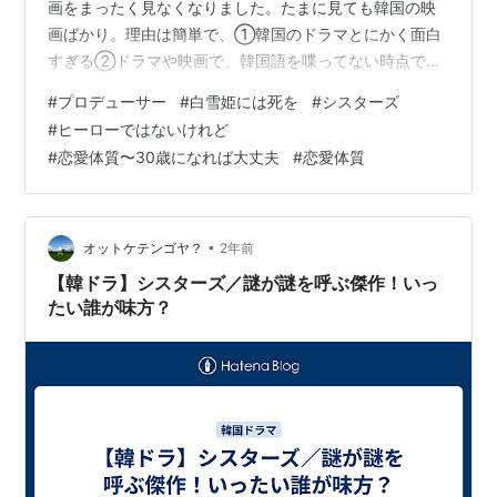
画をまったく見なくなりました。たまに見ても韓国の映
画ばかり。理由は簡単で、①韓国のドラマとにかく面白
すぎる②ドラマや映画で、韓国語を喋ってない時点でも
うあまり見たくない笑 今年もたくさんの素晴らしい作品
#
プロデューサー
#
白雪姫には死を
#
シスターズ
と出会いました。その中で、僕が大好きだったベスト5を
#
ヒーローではないけれど
選びました。 第５位／プロデューサー
#
恋愛体質〜30歳になれば大丈夫
#
恋愛体質
www.youtube.com キム・スヒョン、チャ・テヒョン、
コン・ヒョジン、IUの４人が主演、その他豪華カメオ出
演多数。実際のテレビ局（KBS）を舞台に、当時実際に
放映されていた人気番組「１泊２日」や「ミ…
•
オットケテンゴヤ？
2年前
【韓ドラ】シスターズ／謎が謎を呼ぶ傑作！いっ
たい誰が味方？