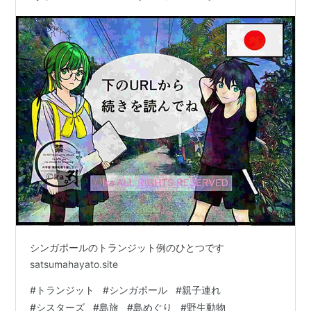
Singapore
シンガポールのトランジット例のひとつです
satsumahayato.site
#
トランジット
#
シンガポール
#
親子連れ
#
シスターズ
#
島旅
#
島めぐり
#
野生動物