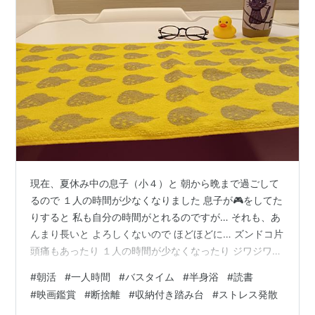
現在、夏休み中の息子（小４）と 朝から晩まで過ごして
るので １人の時間が少なくなりました 息子が🎮️をしてた
りすると 私も自分の時間がとれるのですが… それも、あ
んまり長いと よろしくないので ほどほどに… ズンドコ片
頭痛もあったり １人の時間が少なくなったり ジワジワと
ストレスというか 発散できないなにかが 溜まっていくの
#
朝活
#
一人時間
#
バスタイム
#
半身浴
#
読書
がわかります 🌋爆発する前に 手を打たなければ！w そこ
#
映画鑑賞
#
断捨離
#
収納付き踏み台
#
ストレス発散
で早起きをして（5時🕔️） 朝風呂に入ることにしまし