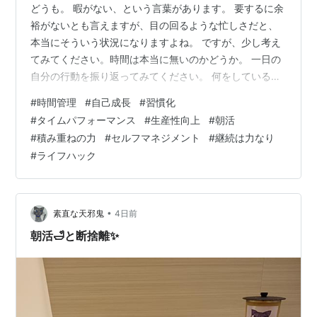
どうも。 暇がない、という言葉があります。 要するに余
裕がないとも言えますが、目の回るような忙しさだと、
本当にそういう状況になりますよね。 ですが、少し考え
てみてください。時間は本当に無いのかどうか。 一日の
自分の行動を振り返ってみてください。 何をしているか
を、改めて確認してみてください。 すると、意外と無駄
#
時間管理
#
自己成長
#
習慣化
な時間を割いている事に気づきます。 だらだらと、スマ
#
タイムパフォーマンス
#
生産性向上
#
朝活
ホでSNSを眺めたり、ジャンクフードやお菓子を食べ、
#
積み重ねの力
#
セルフマネジメント
#
継続は力なり
酒を飲みながらネットフリックス等で映画を観る。ゲー
#
ライフハック
ムをする。 映画を観たりゲームをしたりすること、それ
ら全てが悪いとは言いませんが、何かを始めたり、本気
で取り組もうとするならば、何かを…
•
素直な天邪鬼
4日前
朝活🛁と断捨離✨