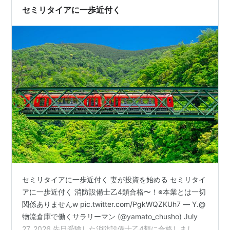
朝やればいいのか。 …
セミリタイアに一歩近付く
セミリタイアに一歩近付く 妻が投資を始める セミリタイ
アに一歩近付く 消防設備士乙4類合格〜！※本業とは一切
関係ありませんw pic.twitter.com/PgkWQZKUh7 — Y.@
物流倉庫で働くサラリーマン (@yamato_chusho) July
27, 2026 先日受験した消防設備士乙4類に合格しまし