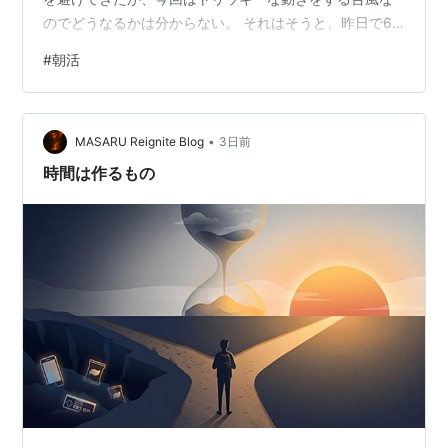
のでどうなるかは分からない。 それはそうと、昨日で6
日連続朝活継続を成し遂げたところだったが、今日は、
#
朝活
昨晩の時点では午前中に掃除できたらいいな、なんて企
んでいたが、今朝は、無事6日連続で来たことに安堵と達
成感で気が緩んだこともあるだろうか、やたら眠たく、
•
必死の抵抗も空しく、久々の朝寝と相成ってしまった。
MASARU Reignite Blog
3日前
週に一度くらいは、こういう日を作ってもいいかもしれ
時間は作るもの
ない。 メリハリがつくという意味では。 …