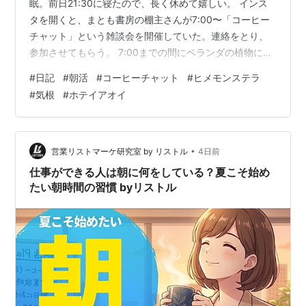
眠。前日21:30に寝たので、長く休めて嬉しい。 インス
タを開くと、まとも書房の棚主さんが7:00〜「コーヒー
チャット」という雑談会を開催していた。連絡をとり、
参加させてもらう。 7:00までの間にベランダの植物に水
やり。ヒメモンステラの気根が土から這い出るように空
#
日記
#
朝活
#
コーヒーチャット
#
ヒメモンステラ
に向かって何本か伸びていた。地中ではなく、外に絡み
#
気根
#
ホテイアオイ
つく場所を求めている。面白い。 メダカの鉢に入れてい
るヒメスイレンの生育が少し悪くなっている気がする。
またホテイアオイも少しずつ葉の色が黄色く、カサカサ
してきている。今日は上にかけているすだれを外して、
•
営業リストマーケ研究室 by リストル
4日前
よく日光を当てて…
仕事ができる人は朝に何をしている？夏こそ始め
たい朝時間の習慣 byリストル