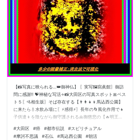
【📸写真に映られる…👑御神仏】 〖実写🖼️寫眞館〗御訪
問に感謝!! 💝神秘な写活∻📸大田区の写真スポット🎀ベス
ト５〖🚵相生坂〗そば存在する【👨‍👩‍👧‍👦馬込西公園】
に来たら💧水飲み場に〖⚡感得⚡〗長年の🌀風化作用で👧
子供達👦を陰ながら御守護される🙏御慈悲の【🔥明王
様】出現!!との有難い出逢いです。 🏡近所の民家に🌞朝
#
大田区
#
癌
#
都市伝説
#
スピリチュアル
日を頂き…美しく反映〖🏵️車百合の花〗御供えさせて頂き
#
摩訶不思議
#
石仏
#
馬込西公園
#
朝活
ました。 ＊＊＊これらの写真によって〖👨‍👩‍👧‍👦世知辛