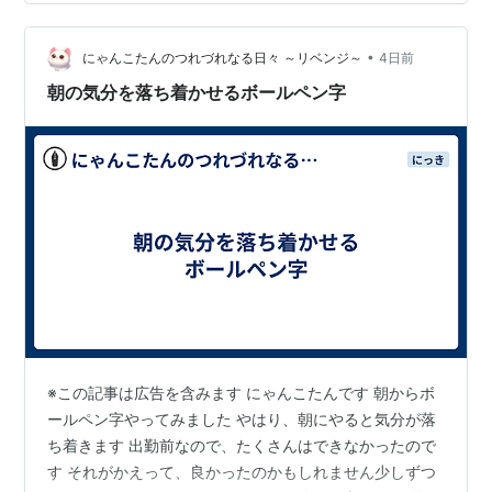
た〜 浴槽の蓋を机代わりに… 粗塩と入浴剤を入れて アイ
スカフェオレ（無糖）とメガネ あとは、その日の気分で
本を読んだり スマホで映画を観たり、YouTubeを見た
•
にゃんこたんのつれづれなる日々 ～リベンジ～
4日前
り…
朝の気分を落ち着かせるボールペン字
※この記事は広告を含みます にゃんこたんです 朝からボ
ールペン字やってみました やはり、朝にやると気分が落
ち着きます 出勤前なので、たくさんはできなかったので
す それがかえって、良かったのかもしれません少しずつ