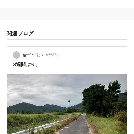
いろいろな朝活
ランニング
ニュースチェック
関連ブログ
ストレッチ
半身浴
映画を観に行く
•
精十郎日記
3時間前
写真撮影
3週間ぶり。
関連サイト
http://news.livedoor.com/article/detail/4705503/
朝時間.jp - ちょっと楽しい朝活＆朝型生活はじめよ
う！
朝活を始めたい人へ！4時起きを定着させる12のコツ
関連書籍