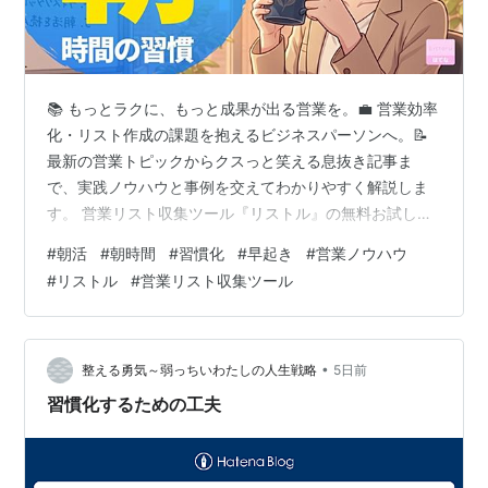
📚 もっとラクに、もっと成果が出る営業を。💼 営業効率
化・リスト作成の課題を抱えるビジネスパーソンへ。📝
最新の営業トピックからクスっと笑える息抜き記事ま
で、実践ノウハウと事例を交えてわかりやすく解説しま
す。 営業リスト収集ツール『リストル』の無料お試しは
こちらから👆️ はじめに 第1章：朝は「自分だけの時間」
#
朝活
#
朝時間
#
習慣化
#
早起き
#
営業ノウハウ
が手に入りやすい 第2章：朝活は頑張らなくていい 第3
#
リストル
#
営業リスト収集ツール
章：夏は新しい習慣を始めるベストシーズン 第4章：朝
時間は「時間」ではなく「心の余裕」をつくる まとめ は
じめに 夏になると、朝4時半や5時にはもう明るくなって
いますよね。 休日なのにカーテンの隙間から日差しが入
•
整える勇気～弱っちいわたしの人生戦略
5日前
ってきて、「もう朝!?…
習慣化するための工夫