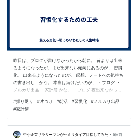
昨日は、ブログが書けなかったから朝に。 昔よりは出来
るようになったが、まだ出来ない傾向にあるのが、 習慣
化。 出来るようになったのが、 瞑想、ノートへの気持ち
の書き出し、かな。 本当は続けたいのが、 ・ブログ ・
メルカリ出品 ・家計簿 かな。 ・ブログ 夜出来なかった
らこうして朝書く。たくさん読んでもらいたいのは 本心
#
振り返り
#
片づけ
#
朝活
#
習慣化
#
メルカリ出品
だが数字を追うとむなしくなるから、とにかく内側を出
#
家計簿
す感じを目指す。 ・メルカリ出品 片づけの一環として。
毎日でなくとも、土日に１出品。それくらいからやろ
う。 以前は、毎日出品していた時もあるが、それは今は
難しい。毎日は諦めよう ・家計簿 これも、夜というか、
•
中小企業サラリーマンがセミリタイア目指してみた
5日前