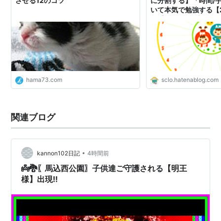
させる12のコツ
に分割する】「時間/
いて本気で勉強する【2
毎日がもっとハッピーになる 朝型
ら【1テーマの本を3
生活のはじめかた
るブログ】
作者:
みしぇる,Yuzuko
出版社/メーカー:
SBクリエイティブ
発売日:
2012/03/15
メディア:
単行本
購入
: 1人
クリック
: 7回
hama73.com
sclo.hatenablog.com
この商品を含むブログ (3件) を見る
関連ブログ
•
kannon102日記
4時間前
👼🐉〖馬込西公園〗子供達ご守護される【明王
様】出現!!