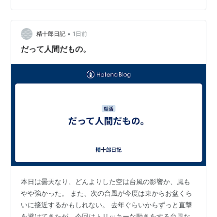
い世の人々〗に〖💓生きる勇気；パワー💪エネルギー〗
等、何ものかを齎（もたら）すなら🍀幸いです。 🖼️画像
クリックして〖別ウインドウ〗でも御拝観ください。 💖
•
精十郎日記
1日前
我が故郷【💥…
だって人間だもの。
本日は曇天なり、どんよりした空は台風の影響か、風も
やや強かった。 また、次の台風が今度は東からお盆くら
いに接近するかもしれない。 去年ぐらいからずっと直撃
を避けてきたが、今回はトリッキーな動きをする台風な