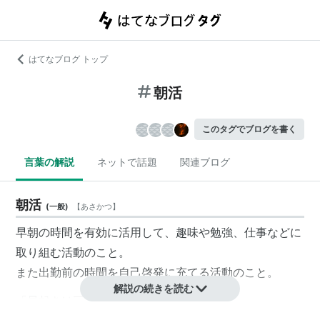
はてなブログ トップ
朝活
このタグでブログを書く
言葉の解説
ネットで話題
関連ブログ
朝活
(
一般
)
【
あさかつ
】
早朝の時間を有効に活用して、趣味や勉強、仕事などに
取り組む活動のこと。
また出勤前の時間を自己啓発に充てる活動のこと。
解説の続きを読む
「早起きは三文の徳」