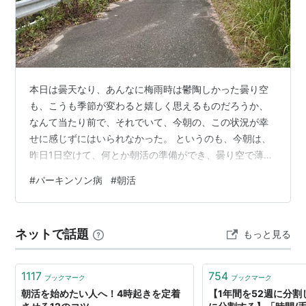
朝活手帳2013
作者:
池田千恵
出版社/メーカー:
ディスカヴァー・トゥ
エンティワン
発売日:
2012/10/04
本日は曇天なり、あんなに梅雨時は鬱陶しかった曇り空
メディア:
Diary
も、こうも季節が変わると嬉しく思えるものだろうか、
クリック
: 5回
なんて当たり前で、それでいて、今朝の、この状況が幸
この商品を含むブログ (7件) を見る
せに感じずにはいられなかった。 というのも、今朝は、
昨日1日空けて、何とか朝活の準備ができ、曇り空で薄日
「『朝4時起き」で、すべてがう
のような薄っすらと陽射しは届いているような感じだけ
#
パーキンソン病
#
朝活
まく回りだす! (マガジンハウスム
ど、気温もまだ30℃を切っていたし、せーの、でひっさ
ック)
しぶりにいつものコースに復帰して、いつぶりだろう、
作者:
池田千恵
数えてみたら3週間ぶりくらいにアスファルトの道を歩い
出版社/メーカー:
マガジンハウス
ネットで話題
もっと見る
てみた。 一応、雲間から陽射しが射す可能性は考慮して
発売日:
2012/06/14
暑さ対策もして歩いたが、その心配は結局空振りに終わ
メディア:
ムック
クリック
: 7回
り、全体を通して、暑くないとは言わないけ…
1117
754
ブックマーク
ブックマーク
この商品を含むブログを見る
朝活を始めたい人へ！4時起きを定着
【1年間を52週に分割