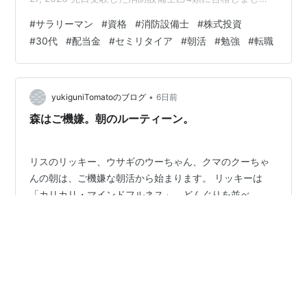
た。去年に乙6類を取っているのでとりあえず資格目標は
#
サラリーマン
#
資格
#
消防設備士
#
株式投資
これで達成。 2026年の目標の一つでした 合格率30％程
#
30代
#
配当金
#
セミリタイア
#
朝活
#
勉強
#
転職
度なのでハードルが高い訳ではありませんが、会社員を
しながら勉強するのは普通にしんどいて。（笑） 1日20
分や通勤中に勉強するなど、習慣にすること意識しまし
た。私は期間3カ…
•
yukiguniTomatoのブログ
6日前
森はご機嫌。朝のルーティーン。