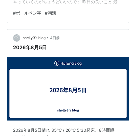
やっていくのがちょうどいいのです 昨日の良いこと 最
近、とくに眠くなります いっときの暑くて眠れないより
#
ボールペン字
#
朝活
は、ぜんぜん良いのです ではまた～ グループランキング
参加中です↓応援よろしくお願いしますランキング参加
中はてな初心者友達募集ランキング参加中【公式】2023
•
年開設ブログランキング参加中雑談・日記を書きたい人
shelly3’s blog
4日前
のグループランキング参加中ブログ仲間増やしたい方全
2026年8月5日
員集合！✨ 初心者も上級者も…
2026年8月5日晴れ 35℃ / 26℃ 5:30起床。8時間睡