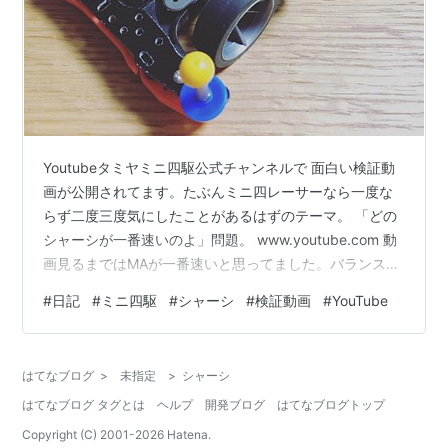
Youtubeタミヤミニ四駆公式チャンネルで 面白い検証動
画が公開されてます。たぶんミニ四レーサーなら一度な
らず二度三度気にしたことがあるはずのテーマ。 「どの
シャーシが一番速いのよ」問題。 www.youtube.com 動
画見るまではMAが一番速いと思ってました。バランスも
駆動効率もいいし、両軸モーターのパワフルさを発揮で
#
日記
#
ミニ四駆
#
シャーシ
#
検証動画
#
YouTube
きるシャーシ。 タミヤ ミニ四駆PROシリーズ No.46
DCR-01 (デクロス-01) MAシャーシ 18646 タミヤ
(TAMIYA) Amazon ところがところが…結果はまさかの展
はてなブログ
>
未指定
>
シャーシ
開続きでした。そしてここでもハブられているXXシャー
はてなブログ タグとは
ヘルプ
開発ブログ
はてなブログトップ
シをどうにかしてあげてくださ…
Copyright (C) 2001-
2026
Hatena.