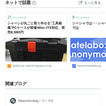
ネットで話題
もっと見る
(a) この問題は北米物流のボトルネック「シャーシ不足」
…
21
9
ブックマーク
ブックマーク
シャーシが丸ごと取り外せる“工具箱
シーシャでは･･･ シ
風”PCケースが登場 Mini-ITX対応、実
では
売8,980円
akiba-pc.watch.impress.co.jp
anond.hatelabo.jp
関連ブログ
•
Takacom’s blog
10ヶ月前