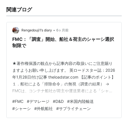
関連ブログ
•
Rengedouji1’s diary
6ヶ月前
FMC：「調査」開始、船社＆荷主のシャーシ選択
制限で
★著作権保護の観点から記事内容の取扱いにご注意賜り
ますようお願い申し上げます。 英ロードスター誌：2026
年1月28日付け記事 theloadstar.com 【記事のポイント】
１．船社による「排除命令」の無視（調査の結果） →
FMCは、コンテナ船社が荷主や運送業者による「シャー
シ・プロバイダーの自由選択権を不当に制限してる」と
#
FMC
#
デマレージ
#
D&D
#
米国内陸輸送
して、本格的な調査を開始した。 ２．長期化するプロセ
#
シャーシ
#
外航船社
#
サプライチェーン
スと法的リスク（見通し） → 今回の調査は規則改正や罰
金に繋がる可能性はあるものの、解決には時間を要する
見込み。 ３．デマレージ問題の深刻化（実務への影響）