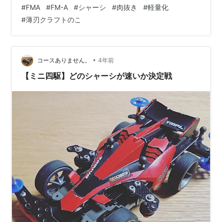
ープンマシンを作りたくなってきました。 (ラウディーブ
#
FMA
#
FM-A
#
シャーシ
#
肉抜き
#
軽量化
ルのボディー塗装もノータッチなのに・・・。) まぁ、ミ
#
薄刃クラフトのこ
ニ四駆あるあるということで・・・。 さて、まずやりた
いことは、軽量化。 以前作ったFM-Aのマシンは安定はし
ていたものの、なんか遅くて、モーターを高回転のもの
にしてもズブい。 で、YouTube見てると…
•
コースありません。
4年前
【ミニ四駆】どのシャーシが速いか決定戦