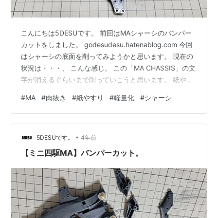
こんにちは5DESUです。 前回はMAシャーシのバンパー
カットをしました。 godesudesu.hatenablog.com 今回
はシャーシの底面を削ってみようかと思います。 現在の
状況は・・・、 こんな感じ。 この「MA CHASSIS」の文
字が消えるぐらいまで削っていこうと思います。 紙やす
りの240番で削ります。 400番で削ってみたらあまり削
#
MA
#
肉抜き
#
紙やすり
#
軽量化
#
シャーシ
れなかったので、240番ぐらいがいいと思います。 (もっ
と荒目でもいいかも。) 削ったら・・・ こんな感じにな
りました！ わりと綺麗に削れたかと。 そして肉抜き(電
•
池落とし)をしていこうかと思います。 ドリルで穴あけ。
5DESUです。
4年前
こんな感じ。 ドリルは個人…
【ミニ四駆MA】バンパーカット。