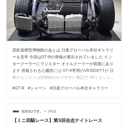
原鉄道模型博物館のあとは 日産グローバル本社ギャラリ
ーを見学 今回はGT-Rの骨格が展示されていました イン
タークーラーにラジエター オイルクーラーが前面にあり
ます 搭載される心臓部には GT-R専用のVR38DETTが 日
産のエンジンは比較的わかりやすい表記で VR＝エンジン
型式 38＝排気量 D＝DOHC E＝電子制御燃料噴射装置 T
#
GT-R
#
シャーシ
#
日産グローバル本社ギャラリー
＝ターボエンジン 二個付いてるのでツインターボ という
感じ ちなみに手作業で組まれるようで 組んだ方のサイン
が刻印されてます 駆動伝達部周り クラッチ（DCT）の歯
•
車がすごい数 駆動を後輪に伝えるパイプも堅牢そう ツイ
5DESUです。
2年前
ンターボというからには ターボ部分を探した…
【ミニ四駆レース】第3回合志ナイトレース