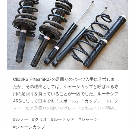
Clio3RS F1teamR27の足回りのパーツ入手に苦労しまし
たが、その理由としては、シャーシカップと呼ばれる専
用の足回りを持っていることが一因でした。ルーテシア
4RSになって日本でも「スポール」「カップ」「トロフ
ィー」など足回りの違いがグレードにあることが明確に
なっていますが、3代目のルーテシア3 RSはワングレー
#
ルノー
#
クリオ
#
ルーテシア
#
シャーシ
ドで、一般的なシャーシスポールの足回りのついた後期
#
シャーシカップ
型しか輸入されていません。ただ本国ではこれにシャー