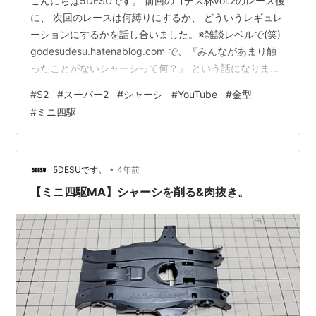
こんにちは5DESUです。 前回のゴデス杯vol.2のレース後
に、 次回のレースは何縛りにするか、 どういうレギュレ
ーションにするかを話し合いました。※雑談レベルで(笑)
godesudesu.hatenablog.com で、『みんながあまり触
ったことがないシャーシって何？』 という話になりまし
て・・・ スーパー2シャーシはあんまり触ったことがな
#
S2
#
スーパー2
#
シャーシ
#
YouTube
#
金型
いという 意見が多かったので、 『じゃあスーパー2シャ
#
ミニ四駆
ーシ縛りで！』 ということになりまして・・・。 僕もベ
アホークのボディが欲しくて、 ベアホークRSを買ったこ
とがありますが、 リンク 素組をしただけだったので、ど
んなシャーシなのかは よく理解して…
•
5DESUです。
4年前
【ミニ四駆MA】シャーシを削る&肉抜き。