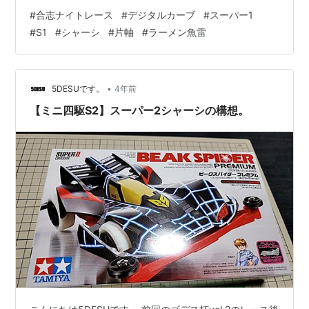
ルカーブとは初対決です。 どうなることやら。 レースは
#
合志ナイトレース
#
デジタルカーブ
#
スーパー1
ポイント制で、 1位3ポイント。2位2ポイント。3位1ポイ
#
S1
#
シャーシ
#
片軸
#
ラーメン魚雷
ント。 コースアウトは-1ポイントでした。 このコースア
ウト-1ポイントは結構効いてくるんですよ！ ダメージが
でかい。 5レースして、ポイント上位者が決勝トーナメ
ントに出れるといった感じでした。 参加者は18名で、
•
5DESUです。
4年前
決…
【ミニ四駆S2】スーパー2シャーシの構想。