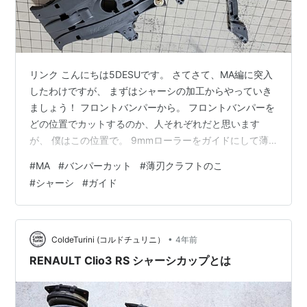
リンク こんにちは5DESUです。 さてさて、MA編に突入
したわけですが、 まずはシャーシの加工からやっていき
ましょう！ フロントバンパーから。 フロントバンパーを
どの位置でカットするのか、人それぞれだと思います
が、 僕はこの位置で。 9mmローラーをガイドにして薄
刃のこでギコギコしていきます。 リンク 切れた！ リヤ
#
MA
#
バンパーカット
#
薄刃クラフトのこ
バンパーも。 薄刃のこで・・・ カット。 形がムックに
#
シャーシ
#
ガイド
見えなくもない(笑) 9mmローラーをガイドにしました
が、薄刃のこが撓る(しなる)ため、やはり曲がってしまい
ましたね。 次カットする時は、直カーボンか何かをガイ
ドにしようと心に決めた5DESUでした(泣) 5DESU【ゴデ
•
ColdeTurini (コルドチュリニ）
4年前
ス】…
RENAULT Clio3 RS シャーシカップとは