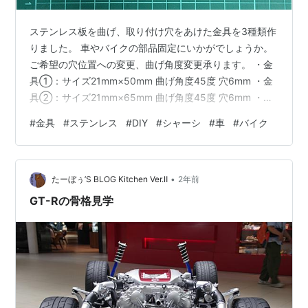
ステンレス板を曲げ、取り付け穴をあけた金具を3種類作
りました。 車やバイクの部品固定にいかがでしょうか。
ご希望の穴位置への変更、曲げ角度変更承ります。 ・金
具①：サイズ21mm×50mm 曲げ角度45度 穴6mm ・金
具②：サイズ21mm×65mm 曲げ角度45度 穴6mm ・金
具③：サイズ22mm×100mm 長穴6×17mm M6ボルトで
#
金具
#
ステンレス
#
DIY
#
シャーシ
#
車
#
バイク
組み合わせることでいろんな長さ、角度への取り付けが
可能になります。 全長 左約20㎝ 右約16㎝ Yフリマで販
売中。購入はこちらから↓ (商品説明をよくお読みくださ
•
い) paypayfleamarket.yahoo.co.jp あなたのDIYお手伝
たーぼぅ’S BLOG Kitchen Ver.Ⅱ
2年前
いさせ…
GT-Rの骨格見学