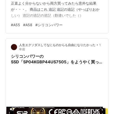
正直よく分からないから両方買ってみたら意外な結果
が・・・。 商品はこれ 追記 追記の追記（やっぱりおか
しい） 追記の追記の追記（勘違いでした（）
#
A55
#
A58
#
シリコンパワー
•
人生エクソダスしてなにものからも自由になりたかった
1
年前
シリコンパワーの
SSD「SP04KGBP44US7505」をようやく買っ
たのだが…