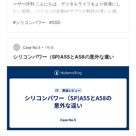
ーザー評判 こんにちは、デジタルライフをより快適にし
たい皆様。 パソコンの起動やアプリの動作が遅いと感じ
たことはありませんか？その悩みを解決する最も効果的
#
シリコンパワー
#
SSD
な方法の一つが、HDD（ハードディスク）をSSD（ソリ
ッドステートドライブ）に換装することです。SSDは、
従来のHDDに比べてデータの読み書き速度が格段に速
•
く、PCのパフォーマンスを劇的に向上させてくれます。
Case No.5
1年前
数あるSSDメーカーの中でも、圧倒的なコストパフォー
シリコンパワー（SP)A55とA58の意外な違い
マンスで知られる「シリコン…