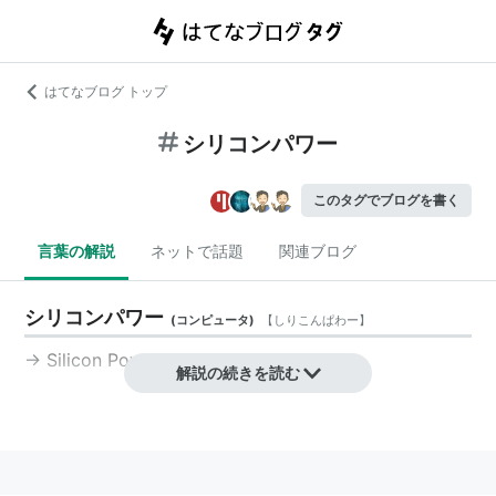
はてなブログ トップ
シリコンパワー
このタグでブログを書く
言葉の解説
ネットで話題
関連ブログ
シリコンパワー
(
コンピュータ
)
【
しりこんぱわー
】
→
Silicon Power
解説の続きを読む