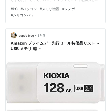
て、自分で増設したところ、試行錯誤はあったものの、
#
PC
#
パソコン
#
メモリ増設
#
レノボ
なんとかうまく増設することができました。 メモリ増設
#
シリコンパワー
にはコツがあり、それを知っておかないとうまく起動し
ないということがわかりました。 そこで、今回は、私が
やったPCのメモリの増設方法とコツ、トラブルの対処法
などを紹介します。 PCの紹介 アマゾンでメモリを購入
•
pepe’s blog
3年前
増設方法 まとめ P…
Amazon プライムデー先行セール特価品リスト ～
USB メモリ 編 ～