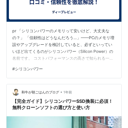
pr 「シリコンパワーのメモリって安いけど、大丈夫な
の？」 「信頼性はどうなんだろう…」——PCのメモリ増
設やアップグレードを検討していると、必ずといってい
いほど出てくるのがシリコンパワー（Silicon Power）の
名前です。 コストパフォーマンスの高さで知られる一
方、「安かろう悪かろうじゃないの？」「マザーボード
#
シリコンパワー
と相性が出ないか心配」という声も少なくありません。
この記事では、シリコンパワーのメモリについて実際の
口コミ・評判・信頼性・他社との比較・選び方のポイン
•
トまで、ユーザー目線で徹底的に解説します。 読み終わ
和牛が朝ごはんのブログ
1年前
る頃には「自分のPCに使っても大丈夫か」が自信を持っ
【完全ガイド】シリコンパワーSSD換装に必須！
て判断できるようになるは…
無料クローンソフトの選び方と使い方