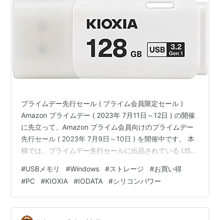
プライムデー先行セール ( プライム会員限定セール )
Amazon プライムデー ( 2023年 7月11日～12日 ) の開催
に先立って、Amazon プライム会員向けのプライムデー
先行セール ( 2023年 7月9日～10日 ) を開催中です。 本
稿では、プライムデー先行セールに出品されている USB
メモリの中から目ぼしいもの (怪しいメーカー品は除く )
#
USBメモリ
#
Windows
#
ストレージ
#
お買い得
をピックアップしました。 プライムデー先行セール ( プ
#
PC
#
KIOXIA
#
IODATA
#
シリコンパワー
ライム会員限定セール ) USB 3.2 Gen 1 対応 バッファロ
ー 32GB USB3.2 Gen 1 16%OFF → 540円 バッファロー
64GB USB3.2 …