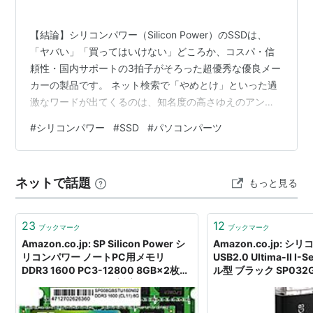
【結論】シリコンパワー（Silicon Power）のSSDは、
「ヤバい」「買ってはいけない」どころか、コスパ・信
頼性・国内サポートの3拍子がそろった超優秀な優良メー
カーの製品です。 ネット検索で「やめとけ」といった過
激なワードが出てくるのは、知名度の高さゆえのアンチ
意見や、格安ゆえの誤解が一人歩きしているだけに過ぎ
#
シリコンパワー
#
SSD
#
パソコンパーツ
ません。 費用対効果を最優先したい自作PCユーザーや
PS5の容量拡張、古いノートPCの延命を図りたい方にと
って、間違いなく第一候補に入るSSDです。 この記事で
ネットで話題
もっと見る
は、なぜネガティブな噂が流れるのか、その真実とシリ
コンパワー製SSDが誇る圧倒的な強みを徹底解説しま
す！ ▼＼最安値をチェ…
23
12
ブックマーク
ブックマーク
Amazon.co.jp: SP Silicon Power シ
Amazon.co.jp: 
リコンパワー ノートPC用メモリ
USB2.0 Ultima-II I-
DDR3 1600 PC3-12800 8GB×2枚
ル型 ブラック SP032G
(16GB) 204Pin Mac 対応
パソコン
SP016GBSTU160N22: パソコン