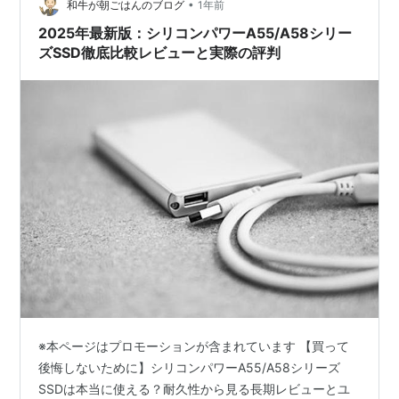
•
移すには、通常「クローンソフト」と呼ばれる専用のソ
和牛が朝ごはんのブログ
1年前
フトウェアが必要になります。そして、シリコンパワー
2025年最新版：シリコンパワーA55/A58シリー
のSSDには、…
ズSSD徹底比較レビューと実際の評判
※本ページはプロモーションが含まれています 【買って
後悔しないために】シリコンパワーA55/A58シリーズ
SSDは本当に使える？耐久性から見る長期レビューとユ