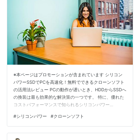
※本ページはプロモーションが含まれています シリコン
パワーSSDでPCを高速化！無料でできるクローンソフト
の活用法レビュー PCの動作が遅いとき、HDDからSSDへ
の換装は最も効果的な解決策の一つです。 特に、優れた
コストパフォーマンスで知られるシリコンパワー
（Silicon Power）のSSDは、多くのPCユーザーにとって
#
シリコンパワー
#
クローンソフト
魅力的な選択肢でしょう。 しかし、SSDを新しく購入し
たとき、一つ壁となるのが「データの移行」です。OSや
アプリケーション、大切なデータを新しいSSDに丸ごと