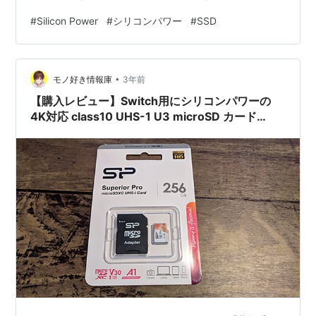
思わず飛びついてしまいました＼(^o^)／ シリコンパワー
#
Silicon Power
#
シリコンパワー
#
SSD
SSD 512GB 3D NAND M.2 2280 PCIe3.0×4 NVMe1.3
P34A60シリーズ 5年保証 SP512GBP34A60M28
※Amazonはリンク先で容量128GB、256GB、512GB、
•
1TB、2TB、4TBの…
モノ好き情報庫
3年前
【購入レビュー】Switch用にシリコンパワーの
4K対応 class10 UHS-1 U3 microSD カード
256GB を買ってみた