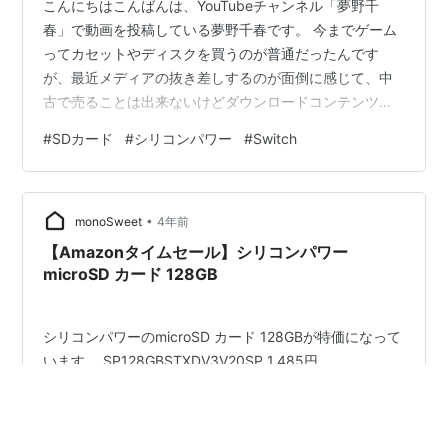
こんにちはこんばんは、YouTubeチャンネル「夢野千
春」で動画を投稿している夢野千春です。 今までゲーム
ってカセットやディスクを買うのが普通だったんです
が、最近メディアの抜き差しするのが面倒に感じて、中
古で売ることは出来ないけどダウンロードコンテンツを
よく利用するようになりました。 そうなってくるとゲー
#
SDカード
#
シリコンパワー
#
Switch
ム機のストレージ容量が重要になってくるのですが、有
機ELじゃないニンテンドースイッチの場合、32GBしかな
いんですよね。 そのため128GBのMicroSDカードを使っ
•
ていたのですが・・・ やっぱり容量が足りない。ミニゲ
monoSweet
4年前
ームみたいなのだったら10GBあれば数本入りますが、グ
【Amazonタイムセール】シリコンパワー
ラフィックバリバリの…
microSD カード 128GB
シリコンパワーのmicroSD カード 128GBが特価になって
います。 SP128GBSTXDV3V20SP 1,485円
#
microSD カード
#
シリコンパワー