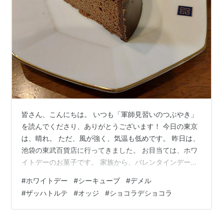
皆さん、こんにちは。 いつも「軍師見習いのつぶやき」
を読んでくださり、ありがとうございます！ 今日の東京
は、晴れ。 ただ、風が強く、気温も低めです。 昨日は、
池袋の東武百貨店に行ってきました。 お目当ては、ホワ
イトデーのお菓子です。 家族から、バレンタインデーに
チョコをもらっていましたので、少し早いのですが、そ
#
ホワイトデー
#
シーキューブ
#
デメル
のお返しを買ってきました。 mwtnb.hateblo.jp 買ってき
#
ザッハトルテ
#
オッジ
#
ショコラデショコラ
たのが、こちら↓ 一番右が、妻へのお返しです。 シーキ
ューブさんの「焼きティラミス」と「サクッチ・ホロッ
チ」です。 真ん中の一番手前が、妻の母へのお返しで