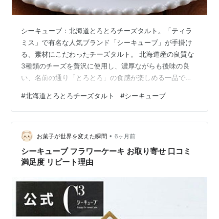
シーキューブ：北海道とろとろチーズタルト。「ティラ
ミス」で有名な人気ブランド「シーキューブ」が手掛け
る、素材にこだわったチーズタルト。 北海道産の良質な
3種類のチーズを贅沢に使用し、濃厚ながらも後味の良
い、名前の通り「とろとろ」の食感が楽しめる一品で
す。自分へのご褒美や、大切な方へのギフトにも最適な
#
北海道とろとろチーズタルト
#
シーキューブ
本格派スイーツです。
•
お菓子が世界を変えた瞬間
6ヶ月前
シーキューブ フラワーケーキ お取り寄せ 口コミ
満足度 リピート理由