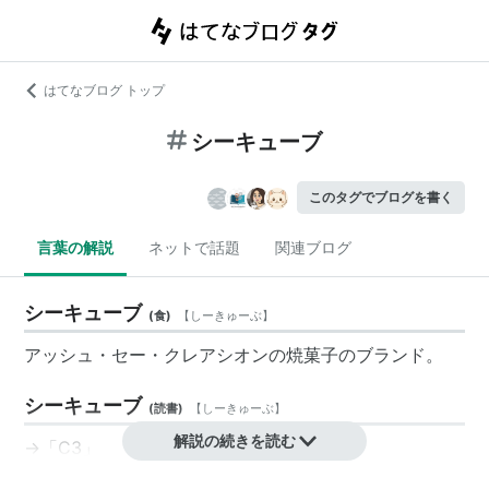
はてなブログ トップ
シーキューブ
このタグでブログを書く
言葉の解説
ネットで話題
関連ブログ
シーキューブ
(
食
)
【
しーきゅーぶ
】
アッシュ・セー・クレアシオン
の焼菓子の
ブランド
。
シーキューブ
(
読書
)
【
しーきゅーぶ
】
解説の続きを読む
→「
C3
」