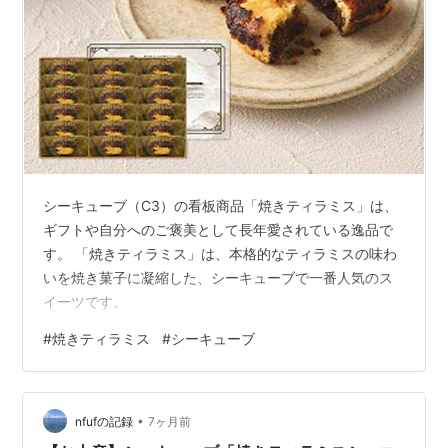
シーキューブ（C3）の看板商品「焼きティラミス」は、
ギフトや自分へのご褒美として長年愛されている逸品で
す。 「焼きティラミス」は、本格的なティラミスの味わ
いを焼き菓子に凝縮した、シーキューブで一番人気のス
イーツです。
#
焼きティラミス
#
シーキューブ
•
nfufの記録
7ヶ月前