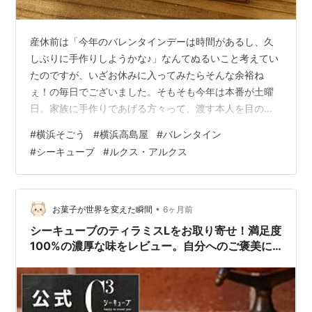
産休前は「今年のバレンタインデーは時間があるし、久
しぶりに手作りしようかな♪」なんてぬるいこと考えてい
たのですが、いざお休みに入ってみたらそんな余裕ね
ぇ！の毎日でございました。そもそも今年は本番が土曜
日。家族に手作りであげる方々って、渡す本人を目の前
にして手作りLIVEするの？前日に作っても冷蔵庫でチョ
#
横浜そごう
#
横浜高島屋
#
バレンタイン
コ固めてる間に、見られる可能性大アリだよね…。手作
#
シーキューブ
#
ルクス・アルクス
り派の皆さんは一体どうしているんでしょう？ 購入派に
振り切った私 それはさておき、私は購入派となりまし
た。買いに行くと思うとウキウキ。なぜなら、百貨店の
催事場ではどこもチョコレート祭り…（うっとり）。パ
•
お菓子が世界を変えた瞬間
6ヶ月前
パにあげるどうのより自分の好みのチョコに出会…
シーキューブのティラミスLをお取り寄せ！満足度
100%の濃厚な味をレビュー。自分へのご褒美に
最適。