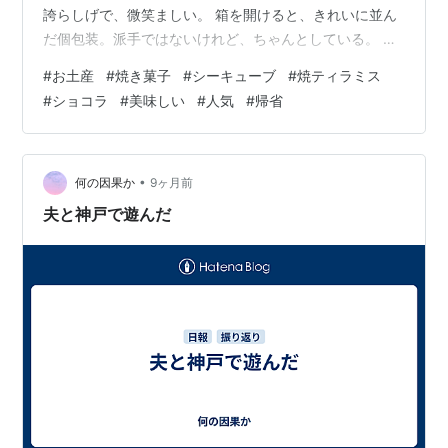
誇らしげで、微笑ましい。 箱を開けると、きれいに並ん
だ個包装。派手ではないけれど、ちゃんとしている。 コ
ーヒーを淹れて、ひとつ。しっとりした生地に、控えめ
#
お土産
#
焼き菓子
#
シーキューブ
#
焼ティラミス
な甘さ。ティラミスのコクと、ほんのりビターな後味。
#
ショコラ
#
美味しい
#
人気
#
帰省
「ああ、これは美味しいな」と、思った。 特別な驚きは
ないけれど、誰にでもちょうどいい味。人気なのも、き
っとこういうところなのだろう。 美味しいお菓子は、家
ではすぐに売り切れてしまう( ´艸｀)。 お菓子の味と一緒
•
何の因果か
9ヶ月前
に、選んでくれた気持ちが、少しや…
夫と神戸で遊んだ