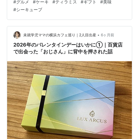
#
グルメ
#
ケーキ
#
ティラミス
#
ギフト
#
美味
の香り 北海道産マスカルポーネをたっぷり使用したスポ
#
シーキューブ
ンジに、一つひとつ丁寧にコーヒーシロップを染み込ま
せたその味わいは、まさに新食感。この「じゅわっ」と
溢れ出す美味しさを実現するために、なんと専用のオリ
ジナル機械まで開発したという並々ならぬこだわりが詰
•
未就学児ママの横浜カフェ巡り｜2人目出産
6ヶ月前
まっています。 2. モンドセレク…
2026年のバレンタインデーはいかに①｜百貨店
で出会った「おじさん」に背中を押された話