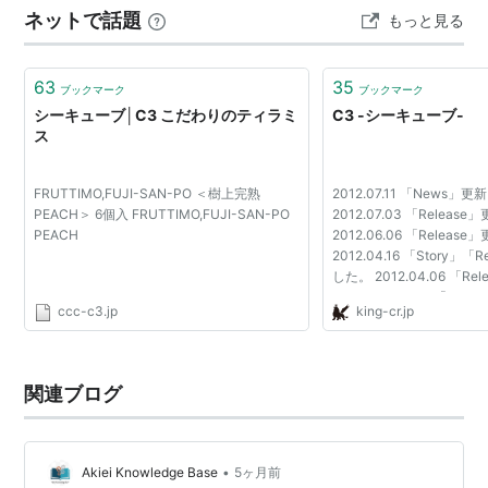
ネットで話題
もっと見る
す。 デメルさんの「ソリッドチョコ トライアングル」で
す。 真ん…
63
35
ブックマーク
ブックマーク
シーキューブ│C3 こだわりのティラミ
C3 -シーキューブ-
ス
FRUTTIMO,FUJI-SAN-PO ＜樹上完熟
2012.07.11 「News
PEACH＞ 6個入 FRUTTIMO,FUJI-SAN-PO
2012.07.03 「Relea
PEACH
2012.06.06 「Relea
2012.04.16 「Story」
した。 2012.04.06 「R
た。 2012.03.21 「Re
ccc-c3.jp
king-cr.jp
た。 2012.03.09 「New
しました。 2012.02.23 「R
関連ブログ
•
Akiei Knowledge Base
5ヶ月前