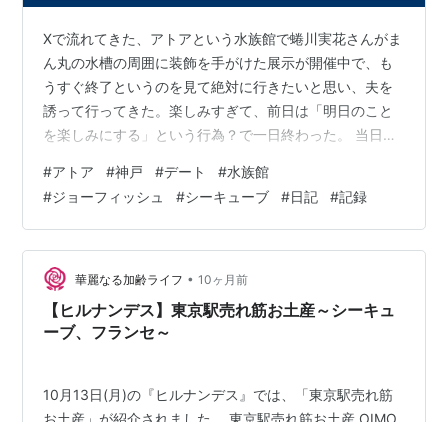
Xで流れてきた、アトアという水族館で蜷川実花さんがま
ん丸の水槽の周囲に装飾を手がけた展示が開催中で、も
うすぐ終了というのを見て絶対に行きたいと思い、夫を
誘って行ってきた。楽しみすぎて、前日は「明日のこと
を楽しみにする」という行為？で一日終わった。 当日は
昼頃家を出て、会場の最寄り駅である三宮に着いた時に
#
アトア
#
神戸
#
デート
#
水族館
は少しお腹が空いてしまっていた。万全の状態で回りた
#
ジョーフィッシュ
#
シーキューブ
#
日記
#
記録
いので、会場のななめ向かいにあるル・パンというカフ
ェで軽食をとることにした。上がホテルになっているよ
うで、とても高級感があった。使い捨てのおしぼりが、
今までの人生で出会った中で一番ぶ厚くてふわふわで感
•
華麗なる加齢ライフ
10ヶ月前
動した。でももっと感動したのはパンの味で、食パ…
【ヒルナンデス】東京駅売れ筋お土産～シーキュ
ーブ、フランセ～
10月13日(月)の『ヒルナンデス』では、「東京駅売れ筋
お土産」が紹介されました。 東京駅売れ筋お土産 OIMO
オイモテリーヌ GOD BLESS BUTTER GOD BLESS