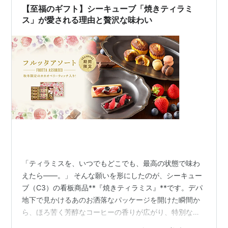
【至福のギフト】シーキューブ「焼きティラミ
ス」が愛される理由と贅沢な味わい
「ティラミスを、いつでもどこでも、最高の状態で味わ
えたら——。」 そんな願いを形にしたのが、シーキュー
ブ（C3）の看板商品**『焼きティラミス』**です。デパ
地下で見かけるあのお洒落なパッケージを開けた瞬間か
ら、ほろ苦く芳醇なコーヒーの香りが広がり、特別な時
間が始まります。 1. じゅわっと広がる、濃厚なコーヒー