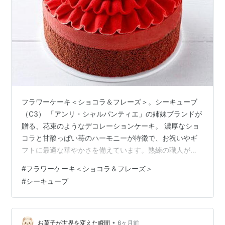
フラワーケーキ＜ショコラ＆フレーズ＞。シーキューブ
（C3） 「アンリ・シャルパンティエ」の姉妹ブランドが
贈る、花束のようなデコレーションケーキ。 濃厚なショ
コラと甘酸っぱい苺のハーモニーが特徴で、お祝いやギ
フトに最適な華やかさを備えています。熟練の職人が手
作業で仕上げる繊細なクリームの造形は、まさに食べる
#
フラワーケーキ＜ショコラ＆フレーズ＞
アートです。
#
シーキューブ
•
お菓子が世界を変えた瞬間
6ヶ月前