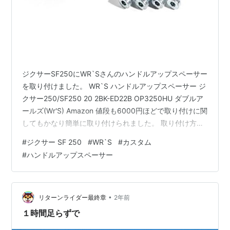
ジクサーSF250にWR`Sさんのハンドルアップスペーサー
を取り付けました。 WR`S ハンドルアップスペーサー ジ
クサー250/SF250 20 2BK-ED22B OP3250HU ダブルア
ールズ(Wr'S) Amazon 値段も6000円ほどで取り付けに関
してもかなり簡単に取り付けられました。 取り付け方法
は説明書が付属していますので手順通りに行えばそこま
#
ジクサー SF 250
#
WR`S
#
カスタム
で難しくはないと思います。 付属していた説明書 取り付
#
ハンドルアップスペーサー
けにはトルクレンチが必要ですので、トルクレンチを持
っていない方はバイク屋さんなどに依頼する方が良いと
思います。 SK11(エスケー11) デジタルトルクレンチ 差
込角 9.5mm 3…
•
リターンライダー最終章
2年前
１時間足らずで