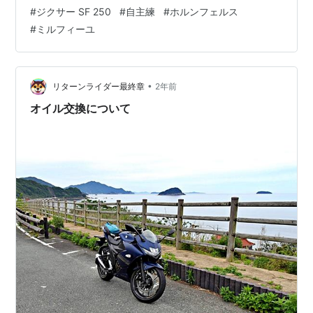
なのでもっと頻繁に来てもいいのですが 海を見るだけな
#
ジクサー SF 250
#
自主練
#
ホルンフェルス
ら、もっと近くでも可能だし 地質学に特別な関心もあり
#
ミルフィーユ
ませんので。 平日の昨日も４～５人の観光客らしき人達
が居たので 傍まで下りていくのは止めときました。
（私、１時間足らずで来れるので） ランキング参加中
【公式】2023年開設ブログ
•
リターンライダー最終章
2年前
オイル交換について