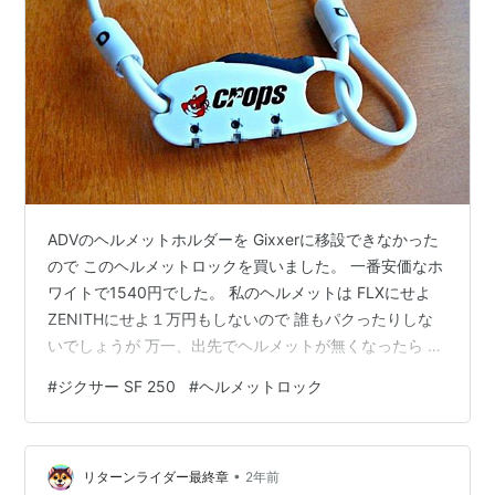
ADVのヘルメットホルダーを Gixxerに移設できなかった
ので このヘルメットロックを買いました。 一番安価なホ
ワイトで1540円でした。 私のヘルメットは FLXにせよ
ZENITHにせよ１万円もしないので 誰もパクったりしな
いでしょうが 万一、出先でヘルメットが無くなったら バ
イクに乗れなくなっちゃいますから ある程度の対策は講
#
ジクサー SF 250
#
ヘルメットロック
じておかないとね。 ランキング参加中【公式】2023年開
設ブログ
•
リターンライダー最終章
2年前