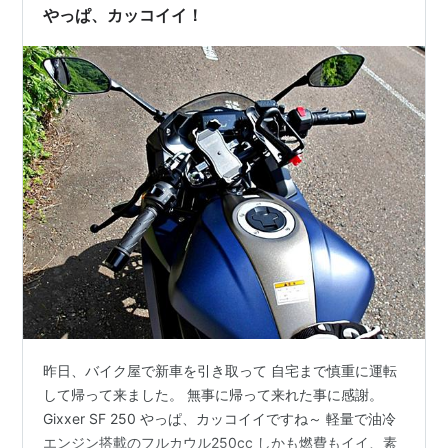
やっぱ、カッコイイ！
昨日、バイク屋で新車を引き取って 自宅まで慎重に運転
して帰って来ました。 無事に帰って来れた事に感謝。
Gixxer SF 250 やっぱ、カッコイイですね～ 軽量で油冷
エンジン搭載のフルカウル250cc しかも燃費もイイ、素