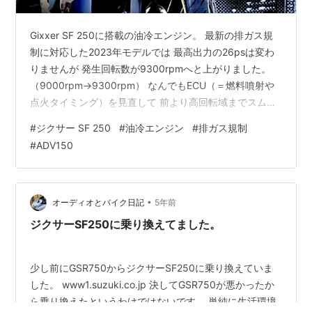
Gixxer SF 250に搭載の油冷エンジン。 最新の排ガス規
制に対応した2023年モデルでは 最高出力の26psは変わ
りませんが 発生回転数が9300rpmへと上がりました。
（9000rpm→9300rpm） なんでもECU（＝燃料噴射や
点火タイミング）を見直して 前より高回転域までスムー
スに回る様になってるとか。 （この話のタネは「スズキ
#
ジクサー SF 250
#
油冷エンジン
#
排ガス規制
のバイク」より引用） （上の画像は公式サイトから転用
#
ADV150
させて頂きました） ホントにそうなら、とても素晴らし
い事です。 Youtube動画をあれこれ観ましたが 7000rpm
以上の高回転域では振動が大きくなって 「長距離ツーリ
ングは厳しい」と言うRider…
•
オーディオとバイク日記
5年前
ジクサーSF250に乗り換えてました。