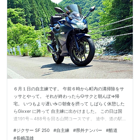
６月１日の自主練です。 午前６時から町内の溝掃除をサ
ッサとやって。 それが終わったら🐶サクと朝んぽ⇒帰
宅。 いつもより遅い☕🍞朝食を摂って しばらく休憩した
らGixxer に跨って 自主練に出かけました。 この日は国
道191号～488号を回る山間コースです。 途中、道の駅
で休憩しようかと寄ってみましたが 日曜日なので県外の
#
ジクサー SF 250
#
自主練
#
県外ナンバー
#
酷道
バイクが多くて・・・ 不愉快な思いをしたら嫌なんで 自
#
長嶋茂雄