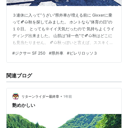
３連休に入って”うざい”県外車が増える前に Gixxerに乗
って🍂🌰秋を探してみました。 ホントなら”体育の日”の
１０日。 とっても🌞イイ天気だったので 気持ちよくライ
ディング出来ました。 山肌は”緑一色”で🍂🌰秋はどこに
も見当たりません。 🍂🌰秋っぽいと言えば、ススキくら
いでしょうか？ 🌞陽の光を反射して、水面が輝いていま
#
ジクサー SF 250
#
県外車
#
ピレリロッソ３
した。 赤いトラス橋があったので 日向ぼっこを兼ねて停
車。 （クモの巣が邪魔・・・） この時１０月１０日、午
前９時４６分。 走行距離は１０９０１km。 ロッソ３に
関連ブログ
はもうすっかり慣れましたよ。 （オイラもまだ🍂秋は見
つけられねえなあ） ランキング参加中【公式】2023年開
設ブ…
•
リターンライダー最終章
1年前
艶めかしい