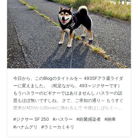
今日から、このBlogのタイトルを～ 493SFアラ還ライダ
ーに変えました。 （蛇足ながら、493＝ジクサーです）
もうハスラーのビギナーではありませんし ハスラーの話
題もほぼ無いですしね。 さて、ご承知の通り～ もうすぐ
愛車がADVからGixxerに換わるんで 今後はしばらく～
Gixxer SF 250の話が中心になりそうです。 493SFアラ
#
ジクサー SF 250
#
ハスラー
#
鈴菌感染者
#
納車
還ライダーの方が自然でしょ・・・ いい歳こいたオッサ
#
ハナムグリ
#
ラミーカミキリ
ンの悪ふざけに 呆れないで、お付き合い頂ければ幸いで
す。 ちなみに、車両の登録＆保険加入の 事務手続きがこ