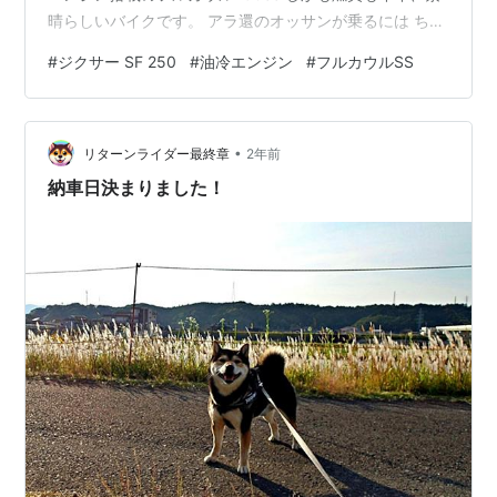
晴らしいバイクです。 アラ還のオッサンが乗るには ちょ
っと派手すぎかもですが～ 私に残されたバイク寿命はあ
#
ジクサー SF 250
#
油冷エンジン
#
フルカウルSS
と数年。 自分が乗りたいバイクに 乗れるうちに乗っとき
ましょう。 昨日の帰り道、長～いロックシェッドのとこ
ろで停車。 タイヤの皮むきはと言うと～ 真ん中あたりは
•
良さそうですがサイドはまだまだ。 昨日の午後１４時３
リターンライダー最終章
2年前
６分。 走行距離はたったの１１３kmです。 ランキング
納車日決まりました！
参…