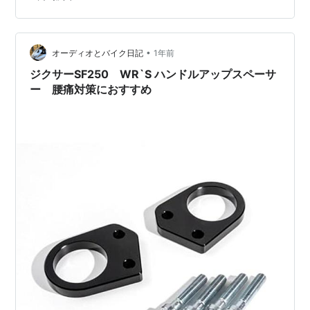
販機でジュースだけ買ってさっさと退散。 清流沿いのビ
ューポイントでGixxerを撮るついでに 一人でジュースを
飲んで休憩しました。 そうしている数分間にも、県外ナ
ンバーの 💩ライダーが爆走して行きました・・・ 道の駅
•
オーディオとバイク日記
1年前
をスル…
ジクサーSF250 WR`S ハンドルアップスペーサ
ー 腰痛対策におすすめ