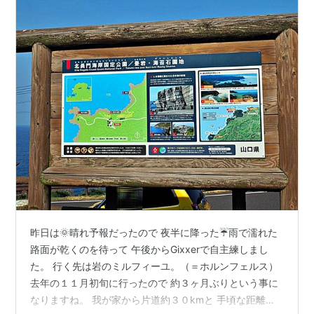
昨日は🌞晴れ予報だったので 夜半に降った☔雨で濡れた
路面が乾くのを待って 午後からGixxerで自主練しまし
た。 行く先は岩のミルフィーユ。（＝ホルンフェルス）
去年の１１月初旬に行ったので 約３ヶ月ぶりという事に
なりますね。 我が家から片道約３０kmと 手頃な距離感