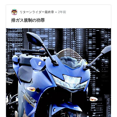
のまま順調に進めば 最短で納車は２６日になりそうで
す。 日曜日は交通量が多くて 初めてのバイ…
•
リターンライダー最終章
2年前
排ガス規制の功罪