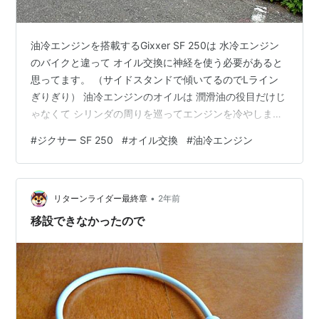
油冷エンジンを搭載するGixxer SF 250は 水冷エンジン
のバイクと違って オイル交換に神経を使う必要があると
思ってます。 （サイドスタンドで傾いてるのでLライン
ぎりぎり） 油冷エンジンのオイルは 潤滑油の役目だけじ
ゃなくて シリンダの周りを巡ってエンジンを冷やしま
す。 このため水冷エンジンより、かなり高温になって オ
#
ジクサー SF 250
#
オイル交換
#
油冷エンジン
イルクーラーで冷やされて、オイルパンに戻ります。
Gixxerのエンジンオイルは２役をこなしているので 水冷
エンジンより、劣化＆消耗が早いと想像されます。 さら
•
に、何故だか・・・ Gixxerのエンジンオイル量はたった
リターンライダー最終章
2年前
の１．２ℓです。 これだけのオイルで２役を受け持ってる
移設できなかったので
ん…