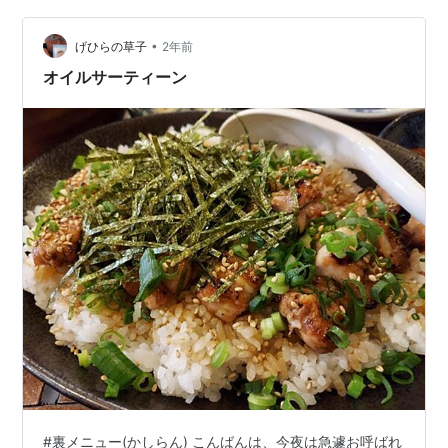
志望校を決めるには早すぎる。突然病気になる。ユーウ
ツ症。新しい事をするのには、今日はよした方がいい。
•
げひらの草子
2年前
★カップの８（逆位置）…
オイルサーティーン
#裏メニュー(かしらん) こんばんは、今夜は急遽お呼ばれ