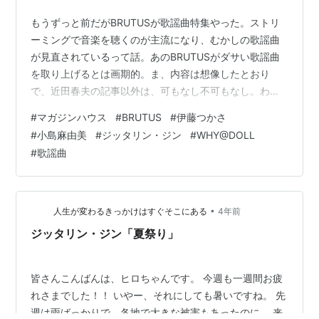
もうずっと前だがBRUTUSが歌謡曲特集やった。ストリ
ーミングで音楽を聴くのが主流になり、むかしの歌謡曲
が見直されているって話。あのBRUTUSがダサい歌謡曲
を取り上げるとは画期的。ま、内容は想像したとおり
で、近田春夫の記事以外は、可もなし不可もなし。わた
しは西城秀樹とか山口百恵とか中森明菜には興味なし。
#
マガジンハウス
#
BRUTUS
#
伊藤つかさ
郷ひろみ、アグネス・チャン、堀ちえみが好きなんだ
#
小島麻由美
#
ジッタリン・ジン
#
WHY@DOLL
よ。 各界の有名人が各自３曲えらんだ付録（電子版には
#
歌謡曲
無し）がついていたので、そんな感じでわたしも選んで
みたよ。 リズムとかメロディーじゃなくて、ダンドゥッ
トでもありそうな歌い方と雰囲気の歌 伊藤つかさ 夢見る
season 1982 作詞作曲・原由…
•
人生が変わるきっかけはすぐそこにある
4年前
ジッタリン・ジン「夏祭り」