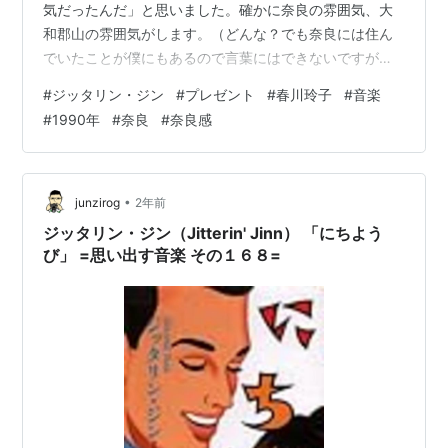
気だったんだ」と思いました。確かに奈良の雰囲気、大
和郡山の雰囲気がします。（どんな？でも奈良には住ん
でいたことが僕にもあるので言葉にはできないですが感
じるものがあります） 奈良には奈良市のつぎに挙げられ
#
ジッタリン・ジン
#
プレゼント
#
春川玲子
#
音楽
る街はどこ？という話になると、ちょっとした論争が起
#
1990年
#
奈良
#
奈良感
こりそうな感じがあり、起こってしまうと他都道府県に
住む人には手のつけようのない事態になりそうです。で
もそんなことはどうでもよくて奈良は奈良県全体で自慢
できるところがそれぞれあり素晴らしいところです。そ
•
junzirog
2年前
れを全体として推していけば、もっと奈良県に興…
ジッタリン・ジン（Jitterin' Jinn） 「にちよう
び」 =思い出す音楽 その１６８=