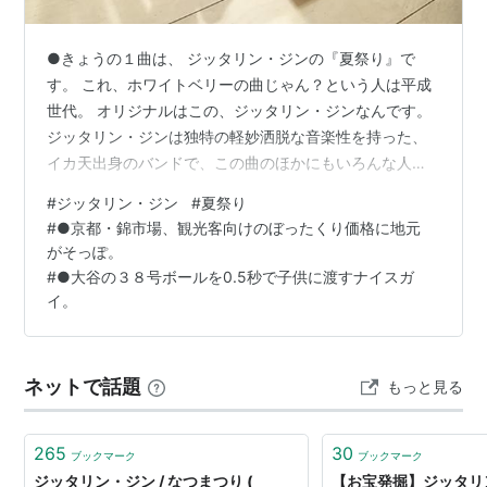
●きょうの１曲は、 ジッタリン・ジンの『夏祭り』で
す。 これ、ホワイトベリーの曲じゃん？という人は平成
世代。 オリジナルはこの、ジッタリン・ジンなんです。
ジッタリン・ジンは独特の軽妙洒脱な音楽性を持った、
イカ天出身のバンドで、この曲のほかにもいろんな人に
カバーされてます。 イカ天って、なぁに？という人は、
#
ジッタリン・ジン
#
夏祭り
お父さんかお母さんに訊いてください。 ●京都・錦市
#
●京都・錦市場、観光客向けのぼったくり価格に地元
場、観光客向けのぼったくり価格に地元がそっぽ。 これ
がそっぽ。
やっちゃダメだよね！ しかも、日本一の観光地、京都
#
●大谷の３８号ボールを0.5秒で子供に渡すナイスガ
が。 それで、地元民が、もう錦には行かん！とそっぽを
イ。
向き始めて 慌てて元に戻すという。これも、ダメだよな
ぁ。 あぁ、すんません！ウソでし…
ネットで話題
もっと見る
265
30
ブックマーク
ブックマーク
ジッタリン・ジン / なつまつり (
【お宝発掘】ジッタリ