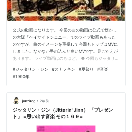
公式の動画になります。 今回の曲の動画は公式で懐かし
の大阪「ベイサイドジェニー」でのライブ動画もあった
のですが、曲のイメージを重視して今回もトップはMVに
しました。なかなか手の込んだ良いMVです。見ごたえが
あります。 ライブ動画はのちほど。 ● 今回もジッタリ
ン・ジンで、これまで「にちようび」、「プレゼント」
#
ジッタリン・ジン
#
スナフキン
#
夏祭り
#
音楽
ときたわけですから、当然「夏祭り」とスルーするわけ
#
1990年
にはいきません！（すいません、ダジャレをかましてし
まいました） リリースが、1990年8月で翌月にリリース
されたアルバム「パンチアウト」に収録されています。
個人的にこれまで紹介したジッタリン・ジンの３曲の中
•
junzirog
2年前
であれば、この曲がいちばん好きな…
ジッタリン・ジン（Jitterin' Jinn） 「プレゼン
ト」 =思い出す音楽 その１６９=