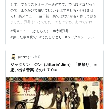
して、でもラストオーダー過ぎてて、でも腹ペコだった
ので、圧をかけて頂いて(よい子はマネしちゃいけませ
ん)、裏メニュー（後日補：裏ではないかも）作って頂き
ました。鶏丼まいうでした。でもですね、あのですね、
明日は早起きなんで、とりあえず参ったネ今夜で早く寝
#
裏メニュー（かしらん）
#
特製鶏丼
るの巻です。ぐなーい。 炭火串やき 煙心さんのプロフィ
#
参ったネ今夜で
#
うたしりとり
#
ジッタリン・ジン
ールページ にちようびジッタリン・ジンJ-
Pop¥255provided courtesy of iTunes 本日のうたしりと
り:にちようび 明日は『B』で始まって『r』で終わるアル
ファベット８文字の曲です。明後日はまだ決めていない
•
junzirog
2年前
ので…
ジッタリン・ジン（Jitterin' Jinn） 「夏祭り」 =
思い出す音楽 その１７０=