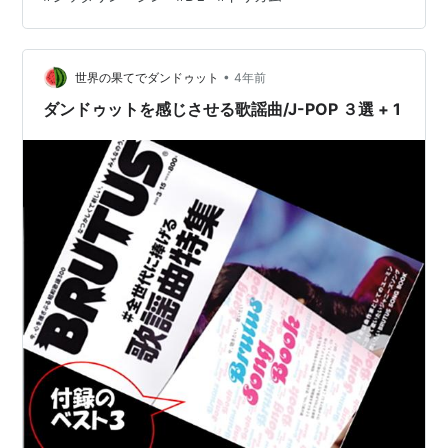
ジ！（1983年のヒット曲編） - タカショーの雑多な部屋
カラオケのレパートリー1000曲あるのかチャレンジ！
（1984年のヒット曲編） - タカショーの雑多な部屋 カラ
オケのレパートリー1000曲あ…
•
世界の果てでダンドゥット
4年前
ダンドゥットを感じさせる歌謡曲/J-POP ３選 + 1