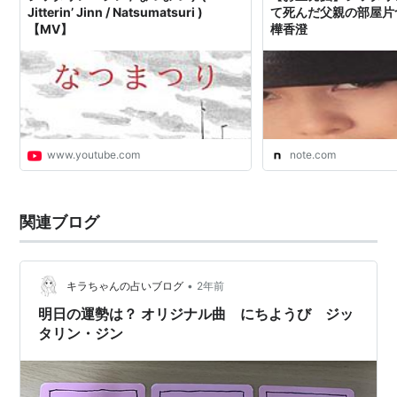
Jitterin’ Jinn / Natsumatsuri )
て死んだ父親の部屋片
【MV】
樺香澄
www.youtube.com
note.com
関連ブログ
•
キラちゃんの占いブログ
2年前
明日の運勢は？ オリジナル曲 にちようび ジッ
タリン・ジン