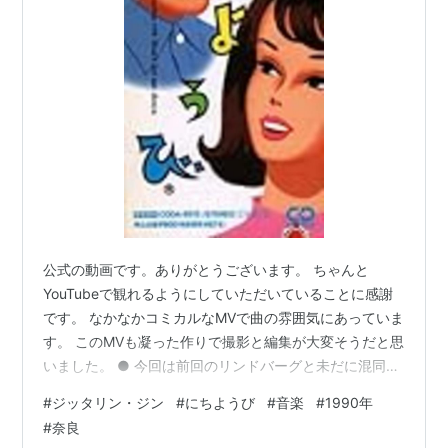
公式の動画です。ありがとうございます。 ちゃんと
YouTubeで観れるようにしていただいていることに感謝
です。 なかなかコミカルなMVで曲の雰囲気にあっていま
す。 このMVも凝った作りで撮影と編集が大変そうだと思
いました。 ● 今回は前回のリンドバーグと未だに混同し
てしまいそうになるジッタリン・ジン（Jitterin' Jinn）の
#
ジッタリン・ジン
#
にちようび
#
音楽
#
1990年
「にちようび」です。 リリースが、1990年6月。同年9
#
奈良
月にリリースされたアルバム「パンチアウト」に収録さ