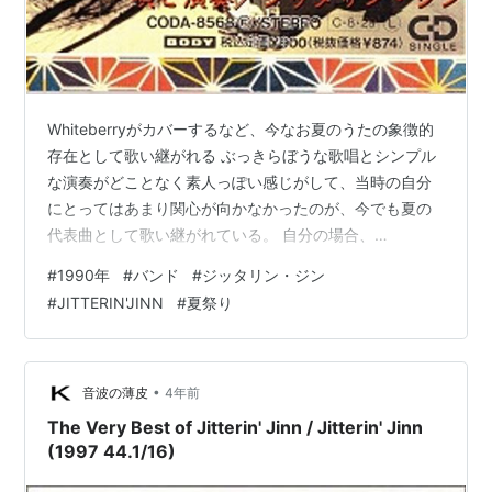
Whiteberryがカバーするなど、今なお夏のうたの象徴的
存在として歌い継がれる ぶっきらぼうな歌唱とシンプル
な演奏がどことなく素人っぽい感じがして、当時の自分
にとってはあまり関心が向かなかったのが、今でも夏の
代表曲として歌い継がれている。 自分の場合、
JITTERIN'JINNの名が売れるきっかけになった『プレゼ
#
1990年
#
バンド
#
ジッタリン・ジン
ント』を聴いてから敬遠するようになってしまったの
#
JITTERIN'JINN
#
夏祭り
で、この『夏祭り』には行きつかないまま今に至ってい
る。 改めて聴いてみると、ぶっきらぼうな歌唱も単調に
聴こえる演奏も、昔の夏休みを彷彿させてノスタルジッ
クな思いにさせてくれる。 君がいた夏は 遠い夢の中 空
•
音波の薄皮
4年前
に消えていった 打ち上げ花火…
The Very Best of Jitterin' Jinn / Jitterin' Jinn
(1997 44.1/16)