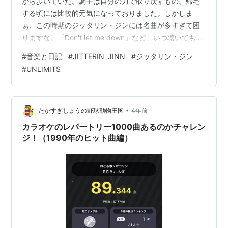
がら歩いていた。調子は自分の力で取り戻すもの。帰宅
する頃には比較的元気になっておりました。しかしま
ぁ、この時期のジッタリン・ジンには名曲が多すぎて困
りますな。「Don't let me down」など、いつ聴いても涙
なしには聴けないのであります。UNLIMITSがこの曲をカ
#
音楽と日記
#
JITTERIN' JINN
#
ジッタリン・ジン
ヴァーした功績は、私的に大きいのであります。
#
UNLIMITS
•
たかすぎしょうの野球動物王国
4年前
カラオケのレパートリー1000曲あるのかチャレン
ジ！（1990年のヒット曲編）