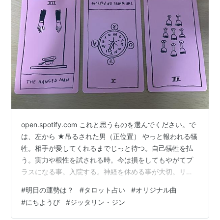
open.spotify.com これと思うものを選んでください。で
は、左から ★吊るされた男（正位置） やっと報われる犠
牲。相手が愛してくれるまでじっと待つ。自己犠牲を払
う。実力や根性を試される時。今は損をしてもやがてプ
ラスになる事。入院する。神経を休める事が大切。リハ
ビリテーションをする。身動きできない状態だが、やが
#
明日の運勢は？
#
タロット占い
#
オリジナル曲
て、時間が解決してくれます。 ★運命の輪（逆位置） 会
#
にちようび
#
ジッタリン・ジン
いたくても会えなくなる。束の間の恋。深追いしない方
がよい。くされ縁。不意の出費が増える。開業、転職、