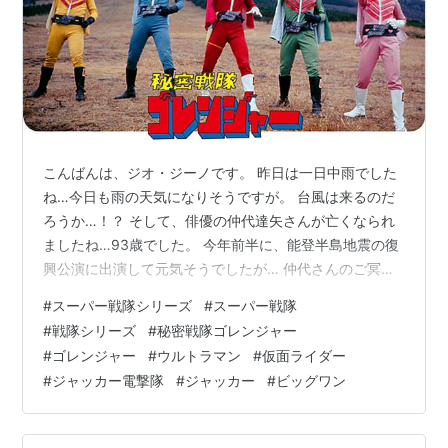
こんばんは、ジオ・ジーノです。 昨日は一日中雨でした
ね…今日も雨の天気になりそうですが。 台風は来るのだ
ろうか…！？ そして、俳優の仲代達矢さんが亡くなられ
ましたね…93歳でした。 今年前半に、能登半島地震の復
興公演に出演して元気そうでしたが… 仲代さんのご冥福
を祈ります。 さて、本題も寂しい話題ですが… 『秘密戦
#
スーパー戦隊シリーズ
#
スーパー戦隊
隊ゴレンジャー』から続くいわゆる「スーパー戦隊シリ
#
戦隊シリーズ
#
秘密戦隊ゴレンジャー
ーズ」が、 今年度限りで終了するそうですね。 NETテレ
#
ゴレンジャー
#
ウルトラマン
#
仮面ライダー
ビ系『秘密戦隊ゴレンジャー』タイトル画面
#
ジャッカー電撃隊
#
ジャッカー
#
ビッグワン