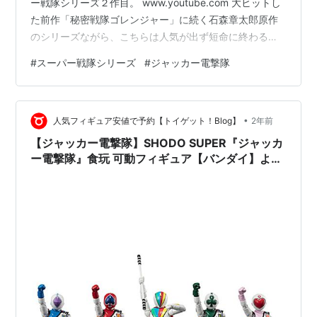
ー戦隊シリーズ２作目。 www.youtube.com 大ヒットし
た前作「秘密戦隊ゴレンジャー」に続く石森章太郎原作
のシリーズながら、こちらは人気が出ず短命に終わる。
モチーフはトランプでジャッカーという名前もＪＡＫＱ
#
スーパー戦隊シリーズ
#
ジャッカー電撃隊
という表記。４人チームでスタートしたが、テコ入れが
入り宮内洋が演じる番場壮吉／ビッグワンが加わり、最
終的には５人に。ゴレンジャーでもメンバー変更とかは
•
あったものの、戦士の数は５人のままだったので、テコ
人気フィギュア安値で予約【トイゲット！Blog】
2年前
入れとはいえこちらが追加戦士の元祖みたいな扱いを受
【ジャッカー電撃隊】SHODO SUPER『ジャッカ
ける事も…
ー電撃隊』食玩 可動フィギュア【バンダイ】より
2024年10月発売予定♪