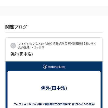
の要塞・スカイエースの中にある強化カプセルによって
ジャッカーにチェンジ、スペードエース、ダイヤジャッ
ク、ハートクイン、クローバーキングとなり、それぞれ
が持つ、核・電気・磁力・重力のエネルギーを炸裂させ
関連ブログ
るジャッカーコバックで機械怪物を粉砕する。
番組中盤からはクライム真の支配者・シャインが出現、
フィクションなどから拾う情報処理業界関連用語? (旧ひろく
世界征服に乗り出すのと前後して、鯨井に代わる新指揮
•
んの生活)
2ヶ月前
官である電撃隊行動隊長・番場壮吉が登場した。彼は4
例外(田中浩)
大エネルギーを併せ持つ超戦士・ビッグワンに変身、ジ
ャッカーとの合同技・ビッグボンバーで侵略ロボットを
粉砕するのだ。
キャスト
スペードエース／桜井五郎……丹波義隆
ダイヤジャック／東竜……伊藤平山（現・吾羽七郎）
ハートクイン／カレン水木……ミッチーラブ