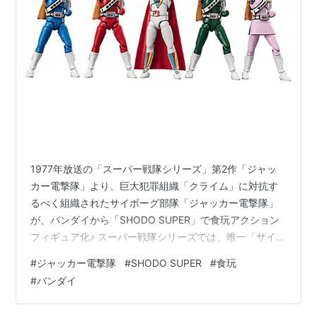
1977年放送の「スーパー戦隊シリーズ」第2作「ジャッ
カー電撃隊」より、巨大犯罪組織「クライム」に対抗す
るべく組織されたサイボーグ部隊「ジャッカー電撃隊」
が、バンダイから「SHODO SUPER」で食玩アクション
フィギュア化♪ スーパー戦隊シリーズでは、唯一「サイボ
ーグ」で組織された戦隊。 しかし「サイボーグ」をモチ
#
ジャッカー電撃隊
#
SHODO SUPER
#
食玩
ーフにしたコトで自然と物語が暗くなり、戦隊シリーズ
#
バンダイ
としては短命の35話で打ち切り。 この「ジャッカー電撃
隊」の打ち切りで戦隊モノのシリーズ化は一旦頓挫しま