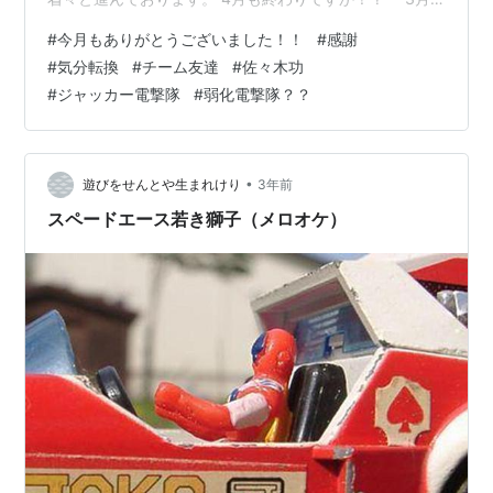
の風と4月の雨で5月の花が咲く」という西洋のことわざ
#
今月もありがとうございました！！
#
感謝
があるそうなのですが、、、（知ったかぶり！？） ちゃ
#
気分転換
#
チーム友達
#
佐々木功
んと花咲くかなぁ！？（何の花？：笑） 今月も特に「ガ
#
ジャッカー電撃隊
#
弱化電撃隊？？
オって」いたこともあり、まともなブログ記事が書けて
いなかった気がします。。。 「はじっこ模型」はかろう
じてシャシと内装の完成にはこぎ着けましたが、ボデー
が残ってお…
•
遊びをせんとや生まれけり
3年前
スペードエース若き獅子（メロオケ）