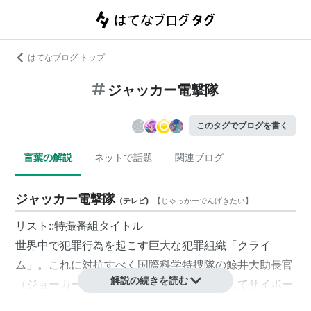
はてなブログ トップ
ジャッカー電撃隊
このタグでブログを書く
言葉の解説
ネットで話題
関連ブログ
ジャッカー電撃隊
(
テレビ
)
【
じゃっかーでんげきたい
】
リスト::特撮番組タイトル
世界中で犯罪行為を起こす巨大な犯罪組織「クライ
ム」。これに対抗すべく国際科学特捜隊の鯨井大助長官
解説の続きを読む
（ジョーカー）は、４人の若者をスカウトしてサイボー
グ手術を施し、ジャッカー電撃隊を結成した。4人は空