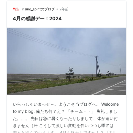
すが、東映版「スパイダーマン」の「巨大ロボ」要素
と、「ゴレンジャー」「ジャッカー」の「集団ヒーロ
•
rising_spiritのブログ
2年前
ー」要素が合わさり「バトルフィー…
4月の感謝デー！2024
いらっしゃいまっせ～。ようこそ当ブログへ。 Welcome
to my blog. 俺たち何？え？ 「チーム・・」 失礼しまし
た。。。 先日は急に暑くなったりしまして、体が追い付
きません（汗 こうして激しい変動を伴いつつも季節は
着々と進んでおります。 4月も終わりですか！？ 「3月