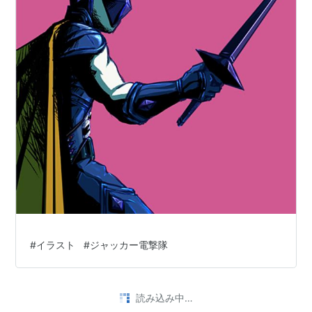
#
イラスト
#
ジャッカー電撃隊
読み込み中…