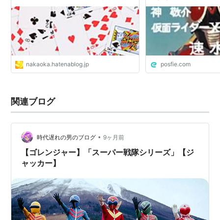
音楽：渡辺宙明
電撃隊とか
nakaoka.hatenablog.jp
posfie.com
関連ブログ
•
時代遅れの男のブログ
9ヶ月前
【ゴレンジャー】「スーパー戦隊シリーズ」【ジ
ャッカー】