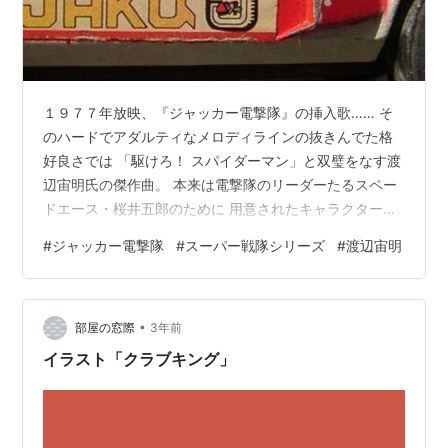
１９７７年放映、『ジャッカー電撃隊』の挿入歌…… そ
のハードでアダルティなメロディラインの抜きんでた格
好良さでは 「駆けろ！ スパイダーマン」と双璧をなす渡
辺宙明氏の傑作曲。 本来は電撃隊のリーダーたるスペー
ドエース・桜井五郎のために 用意されたキャラクターソ
ングでありながら、実際の劇中においては 今一つ前面に
#
ジャッカー電撃隊
#
スーパー戦隊シリーズ
#
渡辺宙明
出てこない桜井のキャラクター性よりも、後半登場の 行
動隊長ビッグワンこと番場壮吉と、新必殺武器ビッグボ
ンバーの 活躍シーンで圧倒的な印象を残すことになって
•
しまった……という 曲としての数奇な運命（笑）も忘れ
部屋の窓際
3年前
がたいのが本ナンバー。 で、今夜ご紹介するのが、まさ
イラスト「クラブキング」
にその問題の（笑）メロオケ版。…