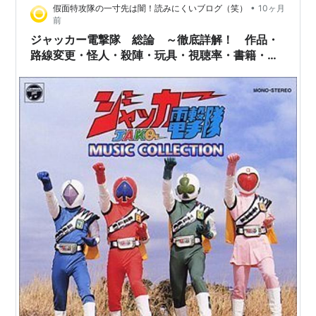
•
假面特攻隊の一寸先は闇！読みにくいブログ（笑）
10ヶ月
前
ジャッカー電撃隊 総論 ～徹底詳解！ 作品・
路線変更・怪人・殺陣・玩具・視聴率・書籍・時
代・名作の最終回・恋愛描写の衝撃