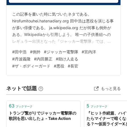
クローバーキング／大地文太……風戸佑介
この記事を書いた時に気づいたネタである。
ビッグワン／番場壮吉……宮内洋
hirofumitouhei.hatenadiary.org 田中浩は悪役を演じる事
ジョーカー／鯨井大助……田中浩
が多い俳優である。 ja.wikipedia.org だが何事も例外が
鉄の爪・アイアンクロー……石橋雅史
ある。Wikipediaから引用しよう。 唯一の子供番組への
ナレーター……大平透
レギュラー出演となった『ジャッカー電撃隊』では、一
般の作品よりも派手な衣裳を見て面食らい、自身が役を
#
田中浩
#
例外
#
ジャッカー電撃隊
#
宮内洋
スタッフ
こなせるか不安になったという。しかし、プロデューサ
#
丹波義隆
#
内田勝正
#
助け人走る
ーの吉川進から伝えられた「威厳のある父親」というイ
原作：石森章太郎
#
ザ・ボディーガード
#
悪役
#
長官
メージに徹し、さらに自身の子供が番組を見て喜んでい
プロデューサー：吉川進（東映） 荻野隆史 小泉
たことで自信を持つことができたと述べている。主演の
美明（テレビ朝日）
丹波義隆とは番組終了後も親交が続き、プライベ…
ネットで話題
もっと見る
脚本：上原正三、押川国秋、曽田博久、高久進、新
井光、平山公夫
監督：竹本弘一、奥中惇夫、田口勝彦、山田稔
63
5
ブックマーク
ブックマーク
特撮監督：矢島信男
トランプ繋がりでジャッカー電撃隊の
『ヒット作続篇、ハイ
歌詞を思い出したょ - Take Action
たらマイナーで暗くな
アクション監督：山岡淳二（JAC）
る？〜仮面ライダーX