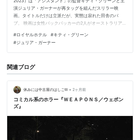
2023）は「アシスタント」の監督キティ・グリーンと主
演ジュリア・ガーナーが再タッグを組んだスリラー映
画。タイトルだけは立派だが、実態は寂れた田舎のパ
ブ。 映画は女性バックパッカーの2人がオーストラリア
のパブで働く中でハラスメントを受ける様子を記録した
#
ロイヤルホテル
#
キティ・グリーン
2016年のドキュメンタリー映画「Hotel Coolgardie」に
#
ジュリア・ガーナー
着想を得て製作された。 オーストラリアの寂れたパブ
「ロイヤルホテル」でアルバイトする女性2人に襲いかか
る身の毛もよだつ悪夢のような出来事を描くスリラー。
関連ブログ
キャッチコピーは「私の我慢は、限界を超えた。」 ＜ス
トーリー＞カ…
•
休みには中古屋のはしごⅢ
2ヶ月前
コミカル系のホラー『ＷＥＡＰＯＮＳ／ウェポン
ズ』