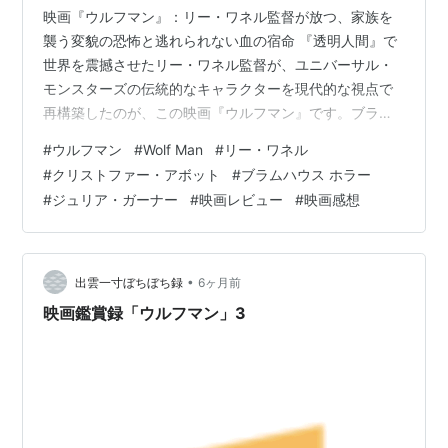
映画『ウルフマン』：リー・ワネル監督が放つ、家族を
襲う変貌の恐怖と逃れられない血の宿命 『透明人間』で
世界を震撼させたリー・ワネル監督が、ユニバーサル・
モンスターズの伝統的なキャラクターを現代的な視点で
再構築したのが、この映画『ウルフマン』です。ブラム
ハウス・プロダクションズとタッグを組み、単なるモン
#
ウルフマン
#
Wolf Man
#
リー・ワネル
スター映画に留まらない、家族の崩壊と自己の変貌を描
#
クリストファー・アボット
#
ブラムハウス ホラー
く心理的ホラーに仕上げています。主演にクリストファ
#
ジュリア・ガーナー
#
映画レビュー
#
映画感想
ー・アボット、共演にジュリア・ガーナーという実力派
を迎え、オレゴンの大自然に潜む闇と、逃げ場のない極
限状態の恐怖が全編を支配します。
•
出雲一寸ぼちぼち録
6ヶ月前
映画鑑賞録「ウルフマン」3