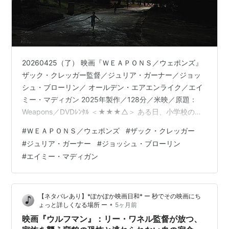
20260425（了） 映画『ＷＥＡＰＯＮＳ／ウェポンズ』
ザック・クレッガー監督／ジュリア・ガーナー／ジョッ
シュ・ブローリン／ オールデン・エアエンライク／エイ
ミー・マディガン 2025年製作／128分／米映／原題：
Weapons／DVDﾚﾝﾀﾙ ＜★★★△＞ ある日、小学校の同
じクラスの子どもたちの１８人中、１７人が、夜中の２
#
ＷＥＡＰＯＮＳ／ウェポンズ
#
ザック・クレッガー
時 １７分だったかに、家を抜け出し、どこかに消えてし
#
ジュリア・ガーナー
#
ジョッシュ・ブローリン
まった。両腕を少し広げ たヘンな格好で走って。 これ、
#
エイミー・マディガン
ホラーらしいんだけど、怖くない、むしろ笑ってしま
う。なんとなく面 白いアイデア（構造）だったな
ぁ・・・でもデジャヴ感もちょっぴり・・・ はじめはな
【ネタバレあり】*ぽかぽか映画日和* ー 秒でその映画にち
んだか感じの悪い…
•
ょっと詳しくなる場所 ー
5ヶ月前
映画『ウルフマン』：リー・ワネル監督が放つ、