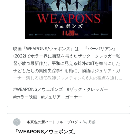
映画『WEAPONS/ウェポンズ』は、『バーバリアン』
(2022)でホラー界に衝撃を与えたザック・クレッガー監
督が放つ最新作だ。平和に見える郊外の町を舞台にした
子どもたちの集団失踪事件を軸に、物語はジュリア・ガ
ーナー演じる担任教師ジャスティンら6人の視点を通し
て、全く予想もつかない展開を見せる。 なぜ子供たちは
#
WEAPONS／ウェポンズ
#
ザック・クレッガー
消えたのか？そして、タイトルにある「WEAPONS/ウェ
#
ホラー映画
#
ジュリア・ガーナー
ポンズ（武器）」が意味するものとは？ 本記事では、
『WEAPONS/ウェポンズ』の恐怖演出の感想と共に、そ
の根底に流れるアメリカ郊外社会の実態を考察。ぜひ、
本編鑑賞後にお読みください。 目次： 映画『WEAPONS
•
一条真也の新ハートフル・ブログ
8ヶ月前
／ウェポンズ』作品…
「WEAPONS／ウェポンズ」