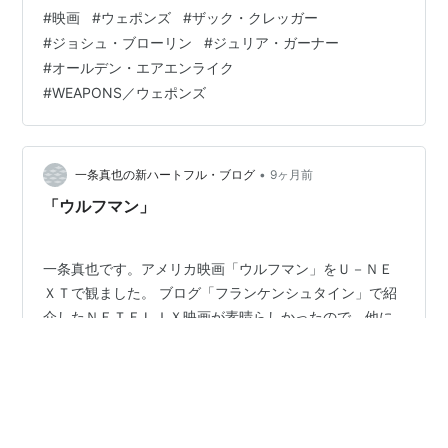
すので、この映画を見るつもりの方は読まない方がいい
#
映画
#
ウェポンズ
#
ザック・クレッガー
と思います。物語は、小学校のクラスの子供たちが、あ
#
ジョシュ・ブローリン
#
ジュリア・ガーナー
る夜、同時刻に一斉にそれぞれの自宅を飛び出して、一
#
オールデン・エアエンライク
人を残して全員が失踪してしまう・・、そこから始まり
#
WEAPONS／ウェポンズ
ます。学校や親たちは混乱し、警察も懸命な捜査を行い
ますが、子供たちの行方を突き止めることが出来ないま
ま、時間ばかりが過ぎていく・・、そんな話です。こ
の…
•
一条真也の新ハートフル・ブログ
9ヶ月前
「ウルフマン」
一条真也です。アメリカ映画「ウルフマン」をＵ－ＮＥ
ＸＴで観ました。 ブログ「フランケンシュタイン」で紹
介したＮＥＴＦＬＩＸ映画が素晴らしかったので、他に
も名作ホラー映画のリブート作品が観たくなったので
す。それでブログ「レンフィールド」で紹介した２０２
３年の吸血鬼映画に続けて、本作を観た次第です。現時
#
「ウルフマン」
#
リー・ワネル
点でのネットの評価はおそろしく低いのですが、わたし
#
クリストファー・アボット
#
ジュリア・ガーナー
的にはけっこう面白かったです。なお、本作は今年観た