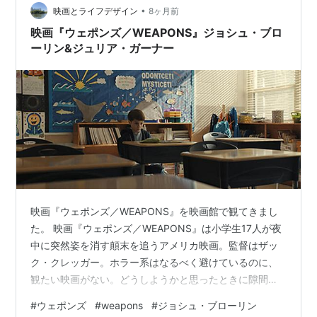
•
映画とライフデザイン
8ヶ月前
映画『ウェポンズ／WEAPONS』ジョシュ・ブロ
ーリン&ジュリア・ガーナー
映画『ウェポンズ／WEAPONS』を映画館で観てきまし
た。 映画『ウェポンズ／WEAPONS』は小学生17人が夜
中に突然姿を消す顛末を追うアメリカ映画。監督はザッ
ク・クレッガー。ホラー系はなるべく避けているのに、
観たい映画がない。どうしようかと思ったときに隙間時
間ができてこの映画を観ることにした。ところが、観終
#
ウェポンズ
#
weapons
#
ジョシュ・ブローリン
わってもなかなか感想が頭の中でまとまらない。物語は