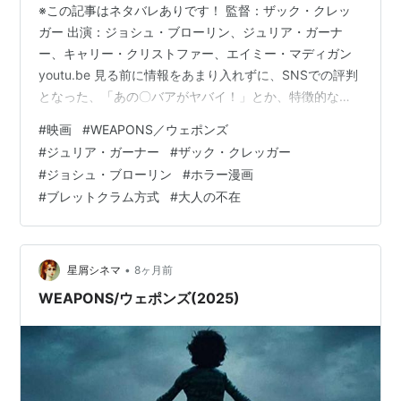
※この記事はネタバレありです！ 監督：ザック・クレッ
ガー 出演：ジョシュ・ブローリン、ジュリア・ガーナ
ー、キャリー・クリストファー、エイミー・マディガン
youtu.be 見る前に情報をあまり入れずに、SNSでの評判
となった、「あの〇バアがヤバイ！」とか、特徴的なポ
スターだけを見て視聴に臨みました。ほとんど情報を入
#
映画
#
WEAPONS／ウェポンズ
れてなかったので、まさかあのジュリア・ガーナーさん
#
ジュリア・ガーナー
#
ザック・クレッガー
が出演していたのは驚きでした。彼女、どっちかという
#
ジョシュ・ブローリン
#
ホラー漫画
と真面目な映画に出ているイメージがあったので。とは
#
ブレットクラム方式
#
大人の不在
言っても「アシスタント」と「ロイヤルホテル」しか見
ていないからそう思ったんでしょうけども。 で、筋立て
としては、アメリカのとある小さな…
•
星屑シネマ
8ヶ月前
WEAPONS/ウェポンズ(2025)