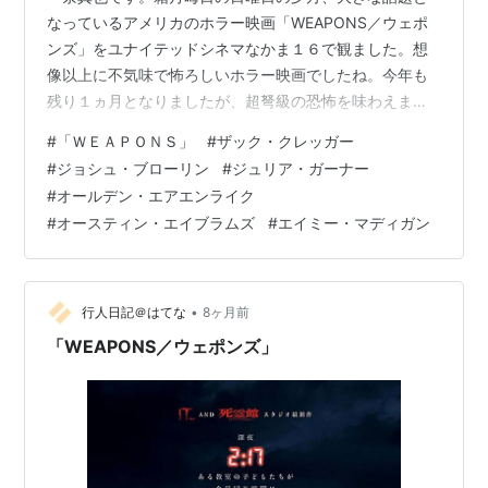
なっているアメリカのホラー映画「WEAPONS／ウェポ
ンズ」をユナイテッドシネマなかま１６で観ました。想
像以上に不気味で怖ろしいホラー映画でしたね。今年も
残り１ヵ月となりましたが、超弩級の恐怖を味わえまし
た。傑作です。 ヤフーの「解説」には、こう書かれてい
#
「ＷＥＡＰＯＮＳ」
#
ザック・クレッガー
ます。「ある町で起きた奇妙な集団失踪事件の謎を描く
#
ジョシュ・ブローリン
#
ジュリア・ガーナー
ホラー。ある日の深夜２時１７分、特定のクラスの子供
#
オールデン・エアエンライク
たち１７人が同時に姿を消して以降、町で不可解な出来
#
オースティン・エイブラムズ
#
エイミー・マディガン
事が多発する。メガホンを取ったのは『バーバリアン』
などのザック・クレッガー。キャストには『ボーダーラ
イン』シリーズなどのジョシュ・ブローリン、『…
•
行人日記＠はてな
8ヶ月前
「WEAPONS／ウェポンズ」