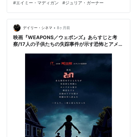
#
エイミー・マディガン
#
ジュリア・ガーナー
単線的に進むのではなく、複数の人物の視点を切り替え
ながら進む群像劇形式で構築される。ブログ記事を何日
も書けなかった。衝撃も大きい。 『ウェポンズ』は、ホ
ラー、スプラッター、群像劇、シャーマニズムの要素を
•
デイリー・シネマ
8ヶ月前
積層させながら、ひとつの不可解な事件…
映画『WEAPONS／ウェポンズ』あらすじと考
察/17人の子供たちの失踪事件が示す恐怖とアメリ
カ郊外社会の崩壊