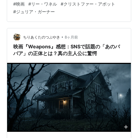
#
映画
#
リー・ワネル
#
クリストファー・アボット
を煽ります。画面も雰囲気も、ほとんどの時間暗いまま
#
ジュリア・ガーナー
進行するので、気が滅入る人も居るかも知れません。 登
場人物が片っ端からあっぱっぱと死にまくるホラーを求
めて観るなら、あまりにも方向性が違っているのではな
いでしょうか。 0:40:00に、主人公・ブレイクの父が使
•
ちりあくたのつぶやき
8ヶ月前
っていた、無線通信装置が再登…
映画『Weapons』感想：SNSで話題の「あのバ
バア」の正体とは？真の主人公に驚愕