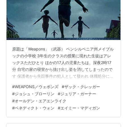
原題は「Weapons」（武器） ペンシルベニア州メイブル
ックの小学校 3年生のクラスの授業に現れた生徒はアレ
ックスただひとり ほかの17人の児童たちは、深夜2時17
分 自宅の家の寝室から抜け出し姿を消してしまったので
す 保護者から失踪事件の犯人として疑われ 休職処分にな
ってしまう若い女性担任のジャスティンは 事件の謎を解
#
WEAPONS／ウェポンズ
#
ザック・クレッガー
明しようと、アレックスの家を訪れると 家の窓は内側か
#
ジョシュ・ブローリン
#
ジュリア・ガーナー
ら新聞紙でふさがれていました 今年度、全米トップのホ
#
オールデン・エアエンライク
ラー映画で 日本で公開されてからも面白いと話題になっ
#
ベネディクト・ウォン
#
エイミー・マディガン
ていますね 3,800万ドルの製作費に対して（現時点で）2
億6,830万ドルもの 興行収入を記録しているということ
です …