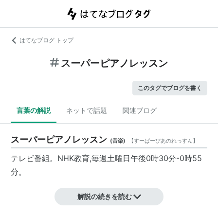
はてなブログ トップ
スーパーピアノレッスン
このタグでブログを書く
言葉の解説
ネットで話題
関連ブログ
スーパーピアノレッスン
(
音楽
)
【
すーぱーぴあのれっすん
】
テレビ番組。NHK教育,毎週土曜日午後0時30分-0時55
分。
解説の続きを読む
ピアニストを目指す人向けの番組ですが、クラシック音