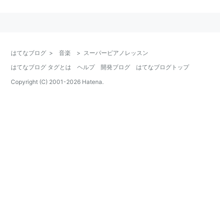
楽のファンにも楽しめるようになっています。
今までなんとなく弾いていた(聴いていた)曲を見直す良
いきっかけになることでしょう。
はてなブログ
>
音楽
>
スーパーピアノレッスン
はてなブログ タグとは
ヘルプ
開発ブログ
はてなブログトップ
放送内容に対応したテキストも販売されています。
Copyright (C) 2001-
2026
Hatena.
第1シリーズ - モーツァルト 2005/4/5-
2005/7/26
講師:
フィリップ・アントルモン
題材
ピアノ・ソナタ ニ長調 K.311
ピアノ・ソナタ イ長調 K.331「
トルコ行進曲
付き」
幻想曲 ハ短調 K.475
ピアノ・ソナタ ハ短調 K.457