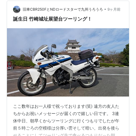
メイトshop ポ…
•
旧車CBR250FとNDロードスターで九州うろうろ
9ヶ月前
誕生日 竹崎城址展望台ツーリング！
ここ数年はお一人様で祝っております(笑) 遠方の友人た
ちからお祝いメッセージが届くので嬉しい日です。 3連
休中日、朝早くからツーリングに行くつもりでしたが午
前５時ごろの空模様は分厚い雲そして暗い。出発を後ら
せることにしてツーリング先で食べるつもりだった朝食