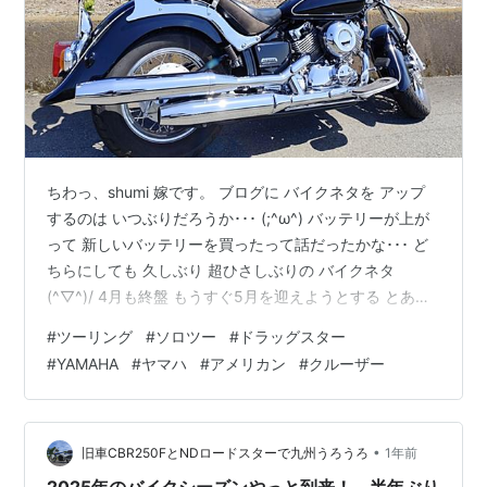
ちわっ、shumi 嫁です。 ブログに バイクネタを アップ
するのは いつぶりだろうか･･･ (;^ω^) バッテリーが上が
って 新しいバッテリーを買ったって話だったかな･･･ ど
ちらにしても 久しぶり 超ひさしぶりの バイクネタ
(^▽^)/ 4月も終盤 もうすぐ5月を迎えようとする とある
快晴の日 実は 前日から 明日は乗るぞっ!!! と心に決め ワ
#
ツーリング
#
ソロツー
#
ドラッグスター
クワクしてた (*^^)v 翌朝 ベランダに出てみると 思った
#
YAMAHA
#
ヤマハ
#
アメリカン
#
クルーザー
より ひんやりの空気感･･･ (￣▽￣;) あれっ･･･?! イメー
ジが違うな 快晴で 朝から ぬくいはずだったのに ･･･と
気分が怪しくなる (;^ω^) その日は 嫁が仕事だっ…
•
旧車CBR250FとNDロードスターで九州うろうろ
1年前
2025年のバイクシーズンやっと到来！ 半年ぶり