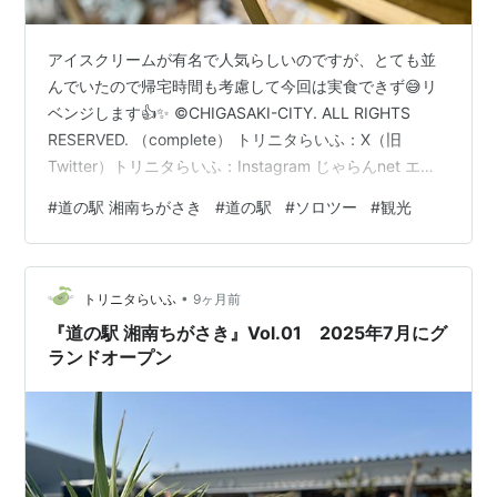
アイスクリームが有名で人気らしいのですが、とても並
んでいたので帰宅時間も考慮して今回は実食できず😅リ
ベンジします👍✨ ©CHIGASAKI-CITY. ALL RIGHTS
RESERVED. （complete） トリニタらいふ：X（旧
Twitter）トリニタらいふ：Instagram じゃらんnet エア
トリ Qoo10 エアトリ_airtrip Qoo10公式通販 アソビュ
#
道の駅 湘南ちがさき
#
道の駅
#
ソロツー
#
観光
ー！ Yahoo!トラベル オズモール_OZmall トリップドット
コム_Trip.com アニメイト アニメイトブックストア アニ
メイトshop ポケドラ アソビュー！
•
トリニタらいふ
9ヶ月前
『道の駅 湘南ちがさき』Vol.01 2025年7月にグ
ランドオープン