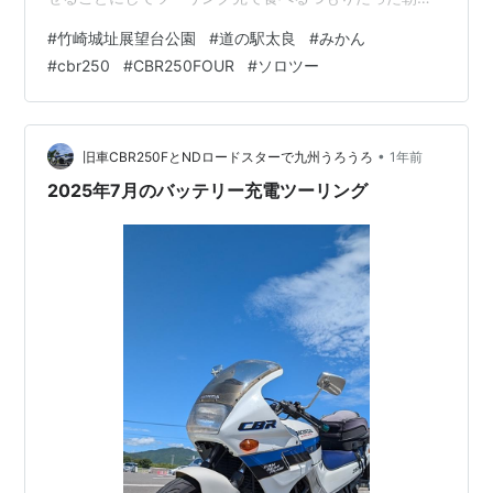
（菓子パン）を自宅でのんびり食べて午前６時ごろ空を
#
竹崎城址展望台公園
#
道の駅太良
#
みかん
確認するとまだ雲が厚い。 それからしばらくして午前７
#
cbr250
#
CBR250FOUR
#
ソロツー
時くらいに少し日が差してきたので出発！ ３連休の中日
なので車も多い。ちょうど佐賀バルーンフェスタ開催中
でたくさんのバルーンが上がっているのを見ながらバイ
クを走らせましたよ。 お城みたいな建物が展望台です。
•
旧車CBR250FとNDロードスターで九州うろうろ
1年前
この季節に黄色い花を見ると思いません…
2025年7月のバッテリー充電ツーリング