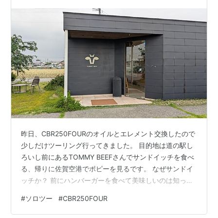
から自転車も早いんですね。 …
昨日、CBR250FOURのオイルとエレメント交換したので
少しだけツーリング行ってきました。 目的地は道の駅し
ろいし前にあるTOMMY BEEFさんでサンドイッチを食べ
る、帰りに佐賀空港でポピーを見るです。 なぜサンドイ
ッチか？ 前にハンバーガーを食べて美味しいのは知って
いるから別のメニューも食べたい。 単純です💦 お店が11
#
ソロツー
#
CBR250FOUR
時からなのでその時間に到着するように合わせて向かい
ましたが空模様があやしい。雲が黒くてすぐにでも降り