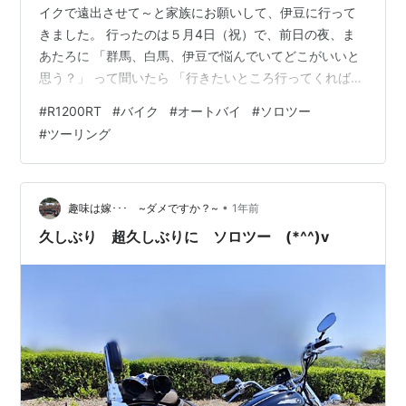
イクで遠出させて～と家族にお願いして、伊豆に行って
きました。 行ったのは５月4日（祝）で、前日の夜、ま
あたろに 「群馬、白馬、伊豆で悩んでいてどこがいいと
思う？」 って聞いたら 「行きたいところ行ってくればい
いじゃん」 って、そりゃそうだけど、一押し欲しかった
#
R1200RT
#
バイク
#
オートバイ
#
ソロツー
んだけど笑 東名高速でパラパラ降られ、富士山、箱根、
#
ツーリング
伊豆方面が全て運天。 オイオイと思いつつ、まずはだる
ま山高原でブログ用の写真だけ撮影。 からの西伊豆スカ
イライン。 時間は6時10分で、霧雨、強風、ガス。 かな
り過酷で、こんなはずじゃ…と思いつつ。 道の駅下賀茂
•
趣味は嫁･･･ ~ダメですか？~
1年前
温泉湯の花で自宅用に野菜…
久しぶり 超久しぶりに ソロツー (*^^)v