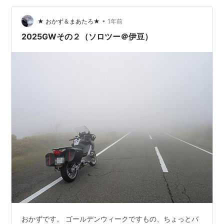
そう・・・ 午前中はギリ大丈夫だろうと思い強行突破！
•
空はこんな感じですが雨が降ることなく到着！ 左奥の茶
★ おかず＆まあたろ★
1年前
色い部分はこれです。 玉ねぎ！ 白石は玉ねぎとレンコン
2025GWその２（ソロツー＠伊豆）
の産地！ こ…
おかずです。 ゴールデンウィークですもの、ちょっとバ