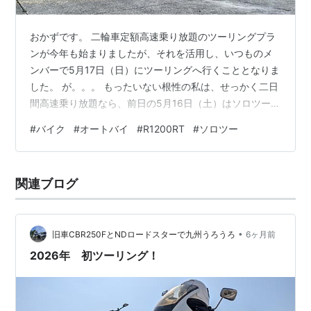
おかずです。 二輪車定額高速乗り放題のツーリングプラ
ンが今年も始まりましたが、それを活用し、いつものメ
ンバーで5月17日（日）にツーリングへ行くこととなりま
した。 が。。。 もったいない根性の私は、せっかく二日
間高速乗り放題なら、前日の5月16日（土）はソロツーに
行くこととしました。 この日は自宅を4時に出発…の前
#
バイク
#
オートバイ
#
R1200RT
#
ソロツー
に、タイヤの空気圧を調整して出発。 （早朝から電動空
気入れの音が爆音！） 高速道路が使えるのはラクチン
だ！！ まずは松井田妙義を目指しますが、なぜか１つ前
関連ブログ
の下田で下りる。 ま、高速は乗り放題だからいいかと、
また高速に乗って、今度こそ松井田妙義でOUT。 妙義山
をはじめ、日の出に映し出…
•
旧車CBR250FとNDロードスターで九州うろうろ
6ヶ月前
2026年 初ツーリング！