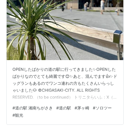
OPENしたばかりの道の駅に行ってきました✨OPENした
ばかりなのでとても綺麗です😊✨あと、混んでます👍✨ド
ッグランもあるのでワンコ連れの方もたくさんいらっし
ゃいました🐶 ©CHIGASAKI-CITY. ALL RIGHTS
RESERVED. （to be continued） トリニタらいふ：X（旧
Twitter）トリニタらいふ：Instagram じゃらんnet エア
#
道の駅 湘南ちがさき
#
道の駅
#
茅ヶ崎
#
ソロツー
トリ Qoo10 エアトリ_airtrip Qoo10公式通販 アソビュ
#
観光
ー！ Yahoo!トラベル オズモール_OZmall トリップドット
コム_Trip.com アニメイト アニメイトブックストア アニ