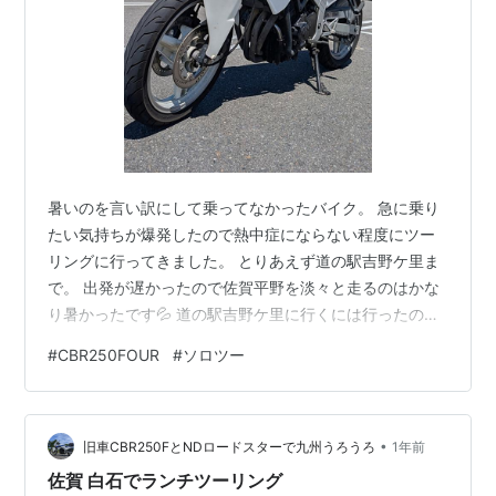
暑いのを言い訳にして乗ってなかったバイク。 急に乗り
たい気持ちが爆発したので熱中症にならない程度にツー
リングに行ってきました。 とりあえず道の駅吉野ケ里ま
で。 出発が遅かったので佐賀平野を淡々と走るのはかな
り暑かったです💦 道の駅吉野ケ里に行くには行ったので
すが駐車場が予想より多く傾斜のきつい場所しか空いて
#
CBR250FOUR
#
ソロツー
なかったので駐車場をぐるっと回ってUターンして登って
きた坂道をすぐに下ることにしました。 暑いし後ろに車
がいるわけでもないしとのんびり走ってると 自転車の方
•
がいつの間にか真横に！ビビりました。 静かなので気づ
旧車CBR250FとNDロードスターで九州うろうろ
1年前
きませんでした(笑) 50キロは出てたと思いますが下りだ
佐賀 白石でランチツーリング