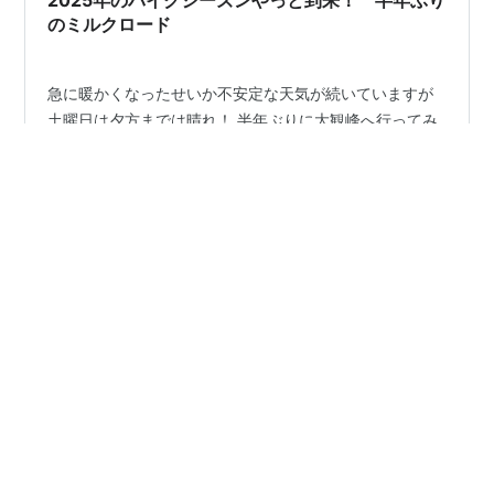
のミルクロード
急に暖かくなったせいか不安定な天気が続いていますが
土曜日は夕方までは晴れ！ 半年ぶりに大観峰へ行ってみ
ようと思い立ちツーリングに出発！ 熊本県の菊池阿蘇ス
カイラインを通りミルクロードに向かいます。 菊池水源
の入口付近は新緑がキレイでしたよ。 ミルクロードをし
ばらく走りいつもの場所で 雲が少なくていい天気！ この
#
ソロツー
#
CBR250FOUR