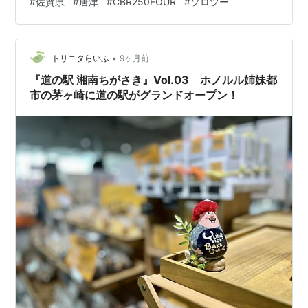
#
佐賀県
#
唐津
#
CBR250FOUR
#
ソロツー
の辺りです。 唐津海上保安部の横が公園になっていてな
かなか静かでよかったです。 左奥はフェリー乗り場。 今
回行くまで唐津にフェリー乗り場があるの知りませんで
•
した💦 左のこんもりした島は宝くじが当たる神社がある
トリニタらいふ
9ヶ月前
高島。 バイクの右ミラーの奥に見えるのは唐津城です。
『道の駅 湘南ちがさき』Vol.03 ホノルル姉妹都
普段こちら側から見るこ…
市の茅ヶ崎に道の駅がグランドオープン！