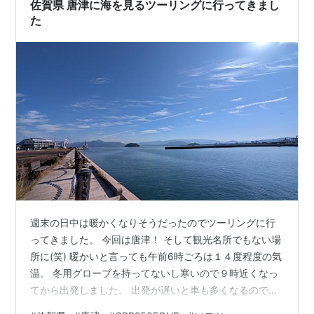
すと予報が出てたので急いで帰りましたよ。 佐賀空港前
佐賀県 唐津に海を見るツーリングに行ってきまし
の桜並木道も通りましたがまだま…
た
週末の日中は暖かくなりそうだったのでツーリングに行
ってきました。 今回は唐津！ そして観光名所でもない場
所に(笑) 暖かいと言っても午前6時ごろは１４度程度の気
温。 冬用グローブを持ってないし寒いので９時近くなっ
てから出発しました。 出発が遅いと車も多くなるのでマ
イナーな道に入るまではのんびり走行です。 目的地はこ