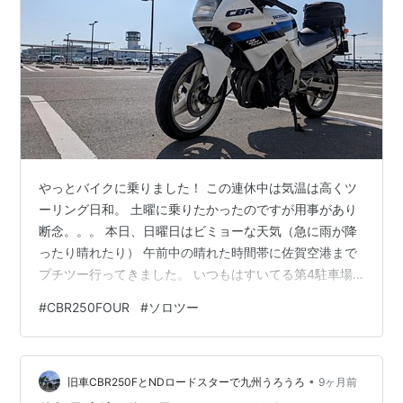
やっとバイクに乗りました！ この連休中は気温は高くツ
ーリング日和。 土曜に乗りたかったのですが用事があり
断念。。。 本日、日曜日はビミョーな天気（急に雨が降
ったり晴れたり） 午前中の晴れた時間帯に佐賀空港まで
プチツー行ってきました。 いつもはすいてる第4駐車場
ですが現在佐賀空港がキングダムラッピング中とあって
#
CBR250FOUR
#
ソロツー
車も人も沢山でした。 3連休なので実際空港を利用して
いる人も多かったのかも～ 気温は高かったのですが風が
強くて橋の上などは横風で吹き飛ばされそうでした💦 佐
•
賀空港で天気予報を確認すると14時には雨が降り始めま
旧車CBR250FとNDロードスターで九州うろうろ
9ヶ月前