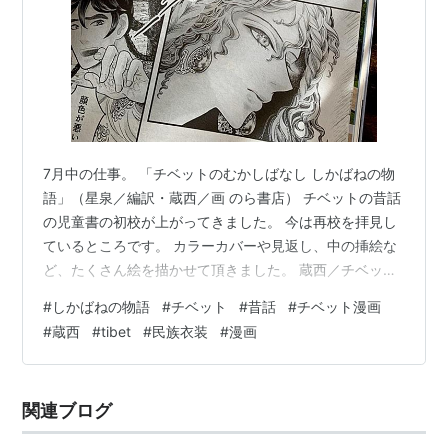
7月中の仕事。 「チベットのむかしばなし しかばねの物
語」（星泉／編訳・蔵西／画 のら書店） チベットの昔話
の児童書の初校が上がってきました。 今は再校を拝見し
ているところです。 カラーカバーや見返し、中の挿絵な
ど、たくさん絵を描かせて頂きました。 蔵西／チベット
の漫画や挿絵 絵地図さんはTwitterを使っています:
#
しかばねの物語
#
チベット
#
昔話
#
チベット漫画
「『しかばねの物語』（のら書店）もとはインドの枠物
#
蔵西
#
tibet
#
民族衣装
#
漫画
語がチベットに伝わり、チベットならではの変化、発展
した物語を星泉先生が編訳なさいました。 しかばねと勇
者のペアがあるミッションを持って旅します。勇者は口
関連ブログ
をきいてはいけない、でも… カバー、挿絵、見返しとた
くさん絵を描かせて頂きま…