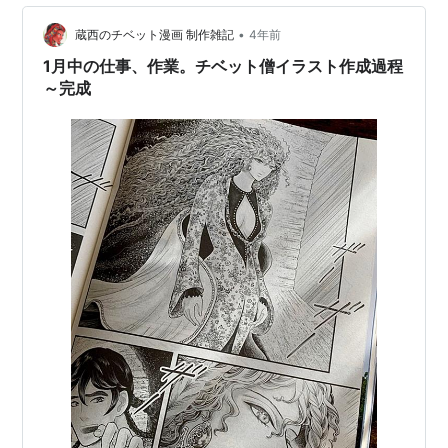
•
蔵西のチベット漫画 制作雑記
4年前
1月中の仕事、作業。チベット僧イラスト作成過程
～完成