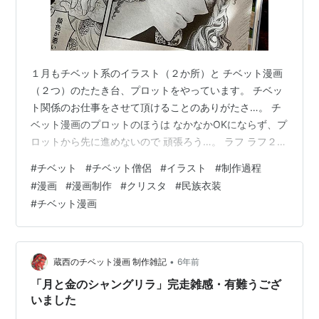
１月もチベット系のイラスト（２か所）と チベット漫画
（２つ）のたたき台、プロットをやっています。 チベッ
ト関係のお仕事をさせて頂けることのありがたさ…。 チ
ベット漫画のプロットのほうは なかなかOKにならず、プ
ロットから先に進めないので 頑張ろう…。 ラフ ラフ２
本描きを進めています 本描き、下塗り 完成
#
チベット
#
チベット僧侶
#
イラスト
#
制作過程
。。。。。。。。。。。。。。。。 ●『ペルシャの幻術
#
漫画
#
漫画制作
#
クリスタ
#
民族衣装
師』完結2巻（原作:司馬遼太郎／漫画:蔵西 ／文藝春秋）
#
チベット漫画
発売されました。 2巻にはおまけにナンと従者チャタム
出会い漫画や、 司馬遼太郎記念館訪問記ほかなども付つ
いています。 電子版のほうはおまけもカラーで、追加お
まけもあります。 htt…
•
蔵西のチベット漫画 制作雑記
6年前
「月と金のシャングリラ」完走雑感・有難うござ
いました