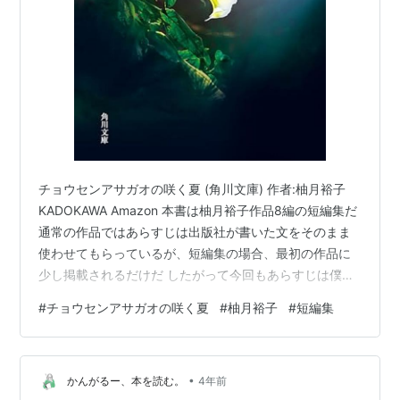
チョウセンアサガオの咲く夏 (角川文庫) 作者:柚月裕子
KADOKAWA Amazon 本書は柚月裕子作品8編の短編集だ
通常の作品ではあらすじは出版社が書いた文をそのまま
使わせてもらっているが、短編集の場合、最初の作品に
少し掲載されるだけだ したがって今回もあらすじは僕が
書く 読後感想も当然僕が書く 全体的にもの悲しい作品が
#
チョウセンアサガオの咲く夏
#
柚月裕子
#
短編集
多かった -------------- 以下の画像をクリックしてもらえ
ると更新の励みになり嬉しいです（ブログ村） ↓ にほん
ブログ村 ＊イラストはフリー素材を使用しています ＊ク
•
リックありがとうございます
かんがるー、本を読む。
4年前