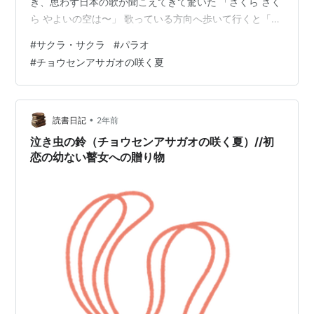
き、思わず日本の歌が聞こえてきて驚いた 「さくら さく
ら やよいの空は〜」 歌っている方向へ歩いて行くと「ペ
リリュー神社」という全く日本と同じ様式の神社があ
#
サクラ・サクラ
#
パラオ
り、ここで老人が歌っていた 第2次大戦中、ここは日本
#
チョウセンアサガオの咲く夏
委任統治下にあって、そのため老人達は日本語が話せた
旧日本軍が劣勢で、2日後に米軍が上陸しそうだという
時、パラオの若者数人が「我々も日本軍と一緒に戦わせ
て欲しい」と要望した これを聞いた山下大佐は「おまえ
•
読書日記
2年前
ら、日本軍を愚弄し…
泣き虫の鈴（チョウセンアサガオの咲く夏）//初
恋の幼ない瞽女への贈り物