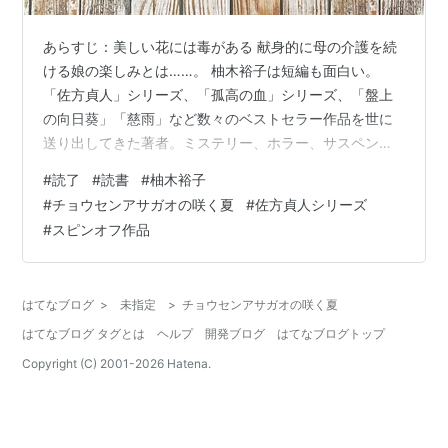
あらすじ：美しい花には毒がある 献身的に母の介護を続
ける娘の楽しみとは……。 柚木裕子は短編も面白い。
「佐方貞人」シリーズ、「孤高の血」シリーズ、「盤上
の向日葵」「慈雨」など数々のベストセラー作品を世に
送り出してきた著者。ミステリー、ホラー、サスペン
ス、時代、ユーモアなど、デビュー以来の短編をまとめ
#
読了
#
読書
#
柚木裕子
た、初のオムニバス短編集。「佐方貞人」シリーズスピ
#
チョウセンアサガオの咲く夏
#
佐方貞人シリーズ
ンオフ「ヒーロー」収録。 ー【引用・楽天ブックス】
#
スピンオフ作品
books.rakuten.co.jp ☆━━━━━━━━━━━━━━━━━━━☆ □チョ
ウセンアサガオの咲く夏/柚月裕子 感想：初のオムニバス
短編集という名の通り色んなタイプの短編がぎゅっと詰
はてなブログ
>
未指定
>
チョウセンアサガオの咲く夏
まっ…
はてなブログ タグとは
ヘルプ
開発ブログ
はてなブログトップ
Copyright (C) 2001-
2026
Hatena.