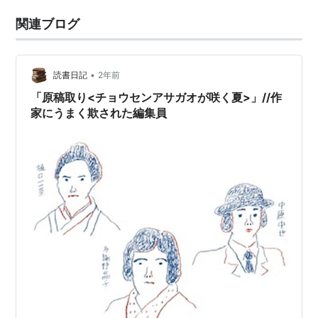
関連ブログ
•
読書日記
2年前
「原稿取り<チョウセンアサガオが咲く夏>」//作
家にうまく欺された編集員