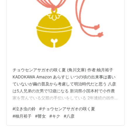
チョウセンアサガオの咲く夏 (角川文庫) 作者:柚月裕子
KADOKAWA Amazon あらすじ いつの頃の出来事は書い
ていないが繭の普及から考慮して明治時代だと思う 八彦
は5人兄弟の次男で12歳になる 新潟県小国本村で小作農
家を営んでいる父親の手伝いをしている 2年連続の凶作
で食うものにも困る状態 父親から奉公に出るよう言い渡
#
泣き虫の鈴
#
チョウセンアサガオの咲く夏
され山形県白鷹村の繭作り豪農に引き取られた 先輩の奉
#
柚月裕子
#
瞽女
#
キク
#
八彦
公人からいじめに遭うことがしばしば 悲しさを紛らわす
ために、夜静まった頃母からもらった鈴を持って近所の