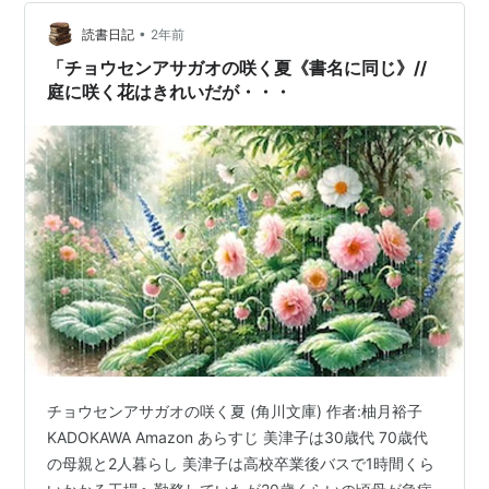
お稲荷さんに行き、チリンチリンという鈴の音を聞くの
が唯一ほっとする時間だ ある日瞽女がこの村に来るとい
•
読書日記
2年前
う 瞽女とは…
「チョウセンアサガオの咲く夏《書名に同じ》//
庭に咲く花はきれいだが・・・
チョウセンアサガオの咲く夏 (角川文庫) 作者:柚月裕子
KADOKAWA Amazon あらすじ 美津子は30歳代 70歳代
の母親と2人暮らし 美津子は高校卒業後バスで1時間くら