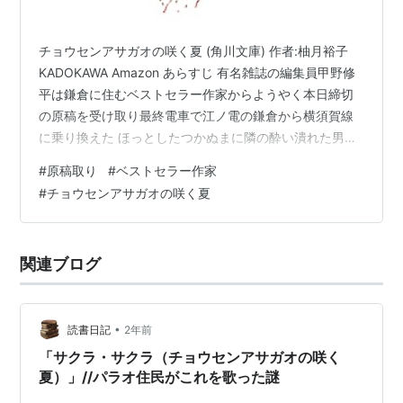
チョウセンアサガオの咲く夏 (角川文庫) 作者:柚月裕子
KADOKAWA Amazon あらすじ 有名雑誌の編集員甲野修
平は鎌倉に住むベストセラー作家からようやく本日締切
の原稿を受け取り最終電車で江ノ電の鎌倉から横須賀線
に乗り換えた ほっとしたつかぬまに隣の酔い潰れた男性
からバックをひったくる男を見つけた それを見とれてい
#
原稿取り
#
ベストセラー作家
る隙に自分の原稿の入ったバックを盗まれた よほど大切
#
チョウセンアサガオの咲く夏
なものを持っていたように見られたのだろう 追いかけた
が追いつけず、途方に暮れて上司に電話で連絡を入れる
上司からは明日再度書いてもらって社に持ってこいとの
関連ブログ
命令 甲野はいやいやながら作家に電話を入れたが異様に
物わかり良く「仕…
•
読書日記
2年前
「サクラ・サクラ（チョウセンアサガオの咲く
夏）」//パラオ住民がこれを歌った謎