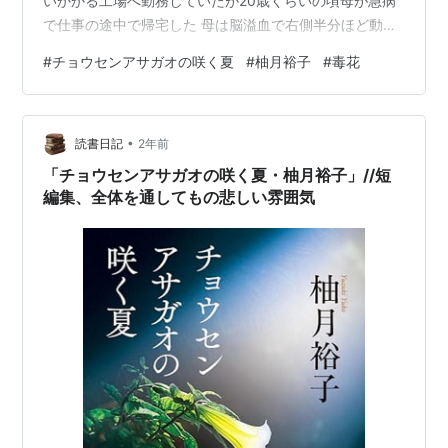
いかかる工場へ勤務していたが20歳くらいの頃母が急病
で仕事の途中で帰宅した 母は脳溢血で右側半分ほど動か
なくなった 看病のため工場を辞めて自宅で過ごすことに
#
チョウセンアサガオの咲く夏
#
柚月裕子
#
毒花
なる ただ父親が中学生の時交通事故死し、その時の賠償
金で食いつないでいる状況 美津子はお金のことより寂し
さがつのる 近所に住家がなく話し相手も病気の母ばかり
•
たまに来る訪問医師の平山が来て話をするのが楽しみだ
読書日記
2年前
特段のことがなければ平山も来ることが無くなった 庭に
「チョウセンアサガオの咲く夏・柚月裕子」//短
咲…
編集、全体を通してもの悲しい雰囲気