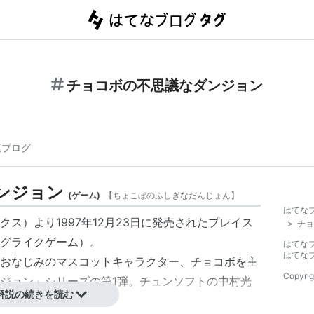
チョコボの不思議なダンジョン
連ブログ
ンジョン
(
ゲーム
)
【
ちょこぼのふしぎなだんじょん
】
はてな
ス）より1997年12月23日に発売されたプレイス
>
チョ
ーグライクゲーム）。
はてな
はてな
おなじみのマスコットキャラクター、チョコボを主
Copyrig
ジョン」シリーズの第1弾。チュンソフトの中村光
解説の続きを読む