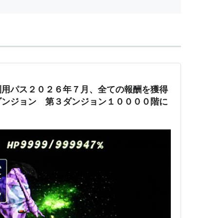
プ構造が入...
クリック
: 22回
含むブログ (5件) を見る
利用パス２０２６年７月、全ての報酬を獲得
ダンジョン 第３ダンジョン１００００階に