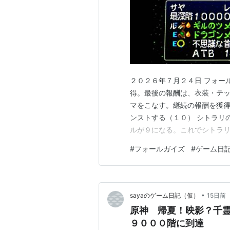
２０２６年７月２４日 フォー
得。最後の報酬は、衣装・テッ
マをこなす。継続の報酬を獲得
ンストする（１０） シトラリ
ルが９になる。これでシトラリ
サンドローネと共に海中探索
#
フォールガイズ
#
ゲーム日
ていた家を発見する。 綺麗な
ンドローネが行っていた。 天
•
sayaのゲーム日記（仮）
15日前
原神 帰夏！映影？千
９０００階に到達