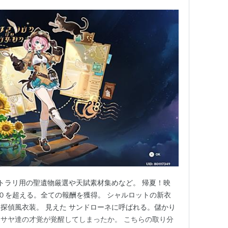
シトラリ用の聖遺物厳選や天賦素材集めなど。 帰夏！映
０を超える。全ての報酬を獲得。 シャルロットの新衣
探偵風衣装。 見えた サンドローネに呼ばれる。儲かり
サヤ達の才覚が覚醒してしまったか。 こちらの取り分