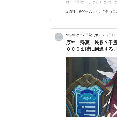
は、７割か。しばらくは金には
も、黒字だという。 シグウィ
#
原神
#
ゲーム日記
#
チョコ
た理由が判明。 理由は、不法
によって発生したデブリ。 そ
•
sayaのゲーム日記（仮）
17日前
原神 帰夏！映影？千
８００１階に到達する