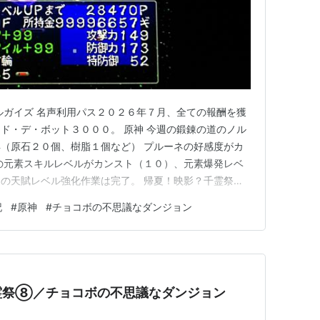
ルガイズ 名声利用パス２０２６年７月、全ての報酬を獲
ド・デ・ボット３０００。 原神 今週の鍛錬の道のノル
（原石２０個、樹脂１個など） プルーネの好感度がカ
の元素スキルレベルがカンスト（１０）、元素爆発レベ
の天賦レベル強化作業は完了。 帰夏！映影？千霊祭⑩
。彼女が昔住んでいた場所を探索し、無事に彼女が暮らし
記
#
原神
#
チョコボの不思議なダンジョン
花が生い茂っている。この庭園の管理や手入れなどはサ
気がいい日は、車椅子…
霊祭⑧／チョコボの不思議なダンジョン