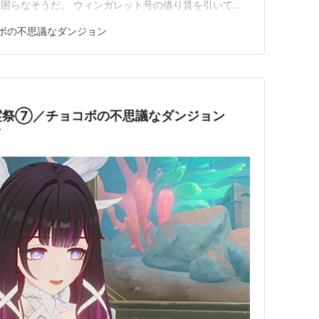
困らなそうだ。 ウィンガレット号の借り賃を引いて
ン。ここ最近、フォンテーヌの海域に住む魚が凶暴化し
ボの不思議なダンジョン
にこの海に廃棄されたゴミのせい。その他に、水難事故
の大量の人工物が、多数の…
霊祭⑦／チョコボの不思議なダンジョン
／