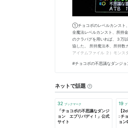
シリーズ一覧
タイトル
①チョコボのレベルカンスト、
チョコボの不思議なダンジョン
全魔法レベルカンスト、所持金
のクラバグを用いれば、３万以
チョコボの不思議なダンジョン2
協した。 所持魔法本、所持数
アイテムファイル ２）モンス
第３ダンジョン１００００階に
チョコボの不思議なダンジョン for ワ
#
チョコボの不思議なダンジョ
載している画像、動画、引用
チョコボの不思議なダンジョン 時忘れ
当ブログの文章や画像など掲載
シドとチョコボの不思議なダンジョン 
ネットで話題
DS+
32
19
ブックマーク
ブ
関連商品
「チョコボの不思議なダンジ
【2
ョン エブリバディ！」公式
: 
サイト
ョン
チョコボの不思議なダン
みで