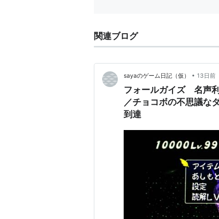
購入
: 1人
この商品を
関連ブログ
•
sayaのゲーム日記（仮）
13日前
フォールガイズ 名声
／チョコボの不思議な
到達