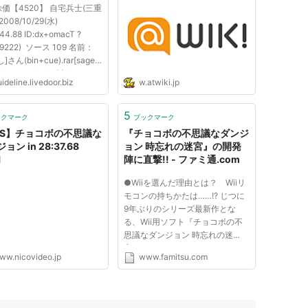
 株価【4520】 自宅兵士(三重
2008/10/29(水)
:44.88 ID:dx+omacT ?
19222) ソース 109 名前：
]さん(bin+cue).rar[sage]
2008/10/29(水)
ideline.livedoor.biz
w.atwiki.jp
6:53 ID:ngLtkHCa0 チョコ
ハードでやってるけど最初の
思議なダンジョンforWS 【ワンダースワン】
ートリアルで死んだら画面真
5
ックマーク
ブックマーク
ー:
バンダイ
で音楽だけながれてる 固ま
AS】チョコボの不思議な
『チョコボの不思議なダンジ
03/04
13 名前：[名...
ョン in 28:37.68
ョン 時忘れの迷宮』の開発
o Game
1
陣に直撃!! - ファミ通.com
むブログを見る
●Wiiを選んだ理由とは？ Wiiリ
モコンの持ちかたは……!? じつに
9年ぶりのシリーズ最新作とな
る、Wii用ソフト『チョコボの不
思議なダンジョン 時忘れの迷
不思議なダンジョン Original Soundtrack
宮』。トレジャーハンターのチョ
ww.nicovideo.jp
www.famitsu.com
コボとシドが偶然に迷い込ん
ト:
ゲーム・ミュージック
だ”時忘れの街”を舞台に、不思議
ーカー:
スクウェア・エニックス
な物語が描かれていくぞ。 アイ
06/02/01
テムの配置やダンジョン内のマッ
CD