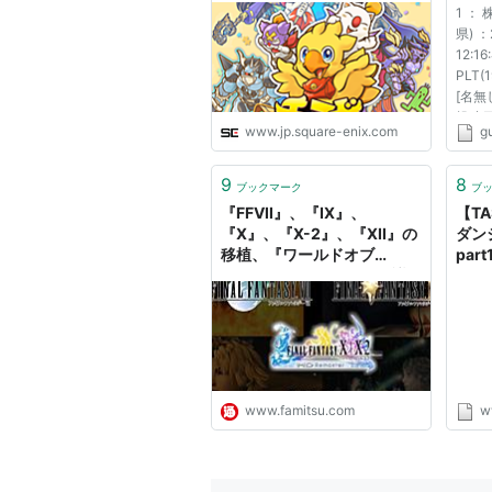
出版社/メーカー:
スクウェア
1 ：
発売日:
1997/12/23
県) ：
メディア:
Video Game
12:16
クリック
: 12回
PLT(
この商品を含むブログ (12件) を見る
[名無し
投稿日：
www.jp.square-enix.com
gu
01:5
ボの
チョコボの不
チュ
9
8
ブックマーク
ブ
出版社/メーカ
っ暗
『FFVII』、『IX』、
【T
発売日:
1999/
った 1
『X』、『X-2』、『XII』の
ダンジ
メディア:
Vide
移植、『ワールドオブ
part
この商品を含
FF』、『チョコボの不思議
なダンジョン』新作が
Switchで発売決定
【Nintendo Direct】 - ファ
ミ通.com
チョコボの
www.famitsu.com
w
アーティス
出版社/メ
発売日:
20
メディア: