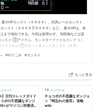
機種
発売日
最大HPカンスト（９９９９）、武具レベルカンスト、
プレイステーショ
1997年12月23日
カンスト（９９９９万９９９９）など。 最大HPは、命
ン
上まで強化できる。今回は使用せず。 特防御などは妥
プレイステーショ
1998年12月23日
カンスト ②アイテム、モンスターファイルコンプ １）
ン
ターファイル ③スロットポイントカンスト（６万） ④
到達 ⑤最終プレイ時間２６６時間 サイト、ブログで掲
ンダースワン
ワンダースワン
1999年3月4日
ン
#
やりこみ
#
カンスト
文等の著作権は各権利者所有者に帰属しております。また
の迷宮
Wii
2007年12月13日
内容の無断掲載・無…
時忘れの迷宮
ニンテンドーDS
2008年10月30
もっと見る
日
14
ックマーク
ブックマーク
ch】日刊スレッドガイド
チョコボの不思議なダンジョ
チョコボの不思議なダンジ
ン『時忘れの迷宮』 攻略
DS+がマジコン対策済
wiki
ジョン
割れ厨涙目ｗｗｗｗｗ