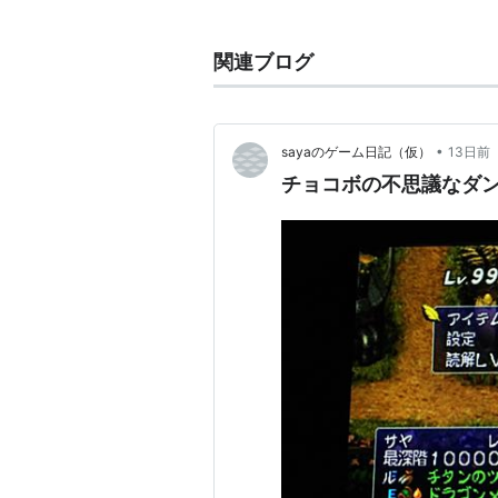
「不思議のダンジョン」シリーズの
制とFFシリーズでおなじみのAT
関連ブログ
TATB（ターン制アクティブタイ
1999年3月4日には、ワンダース
•
sayaのゲーム日記（仮）
13日前
ョン for ワンダースワン」が発売
チョコボの不思議なダ
2010年8月25日よりPS版がゲ
主要スタッフ
ディレクター：青木和彦
キャラクターデザイン：板鼻利
音楽：浜渦正志
監修：中村光一
エグゼクティブプロデューサー