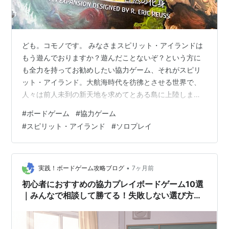
ども。コモノです。 みなさまスピリット・アイランドは
もう遊んでおりますか？遊んだことないぞ？という方に
も全力を持ってお勧めしたい協力ゲーム、それがスピリ
ット・アイランド。大航海時代を彷彿とさせる世界で、
人々は前人未到の新天地を求めてとある島に上陸しま
す。島に住まう精霊たちは開拓民として上陸した人々を
#
ボードゲーム
#
協力ゲーム
侵略者と呼び、この島の自然を守るために外敵を撃退す
#
スピリット・アイランド
#
ソロプレイ
るため立ち向かいます。プレイヤーたちはこの精霊の1柱
となって島々を守るために侵略者たちを撃退することを
目指します。侵略者たちの猛攻をそれぞれの特殊能力を
駆使しながら撃退していく協力型タワーディフェンス
•
実践！ボードゲーム攻略ブログ
7ヶ月前
「スピリット・アイランド」に新しい拡張が加わりま
初心者におすすめの協力プレイボードゲーム10選
す…
｜みんなで相談して勝てる！失敗しない選び方つ
き