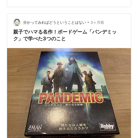
す。 『Slay the Spire』ってそもそもどんなゲーム？ リ
ンク 元の『Slay the Sp…
•
分かってみればどうということはない
3ヶ月前
親子でハマる名作！ボードゲーム「パンデミッ
ク」で学べた3つのこと