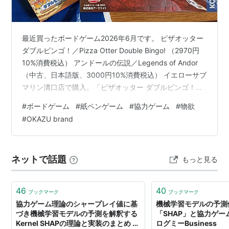
最近買ったボードゲーム2026年6月です。 ピザオッター
ダブルビンゴ！／Pizza Otter Double Bingo! （2970円
10%消費税込） アンドールの伝説／Legends of Andor
（中古、日本語版、3000円10%消費税込） イエローサブ
マリン溝口店で購入。「ピザオッター ダブルビンゴ！」
は、いつも買っている OKAZU brand のボードゲームの
#
ボードゲーム
#
紙ペンゲーム
#
協力ゲーム
#
物欲
新作のため購入。「すしオッター」の続編っぽい。「ア
#
OKAZU brand
ンドールの伝説」は、2012年のボードゲームです。世間
の評判も高く、気になるゲームだったのですが、未所
有・未プレイでした。目の前で中古で安価に売っていた
ネットで話題
もっと見る
のでつい購入。 こ…
46
40
ブックマーク
ブックマーク
協力ゲーム理論のシャープレイ値に基
機械学習モデルの予測
づき機械学習モデルの予測を解釈する
「SHAP」と協力ゲー
Kernel SHAPの理論と実装のまとめ -
ログミーBusiness