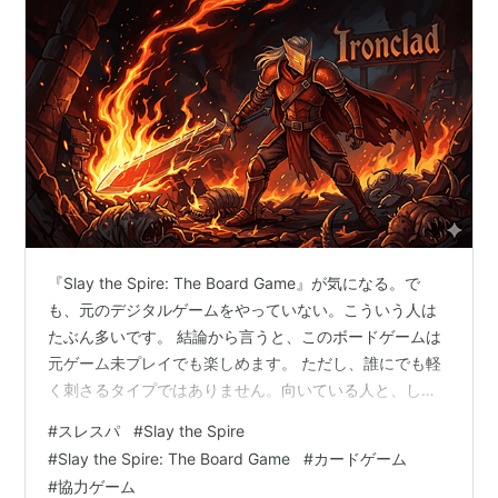
『Slay the Spire: The Board Game』が気になる。で
も、元のデジタルゲームをやっていない。こういう人は
たぶん多いです。 結論から言うと、このボードゲームは
元ゲーム未プレイでも楽しめます。 ただし、誰にでも軽
く刺さるタイプではありません。向いている人と、しん
どく感じやすい人がかなりはっきり分かれます。この記
#
スレスパ
#
Slay the Spire
事では、まず元の『Slay the Spire』がどんな作品かを軽
#
Slay the Spire: The Board Game
#
カードゲーム
く整理してから、ボードゲーム版が未プレイ勢でも楽し
#
協力ゲーム
める理由と、買う前に知っておきたい注意点をまとめま