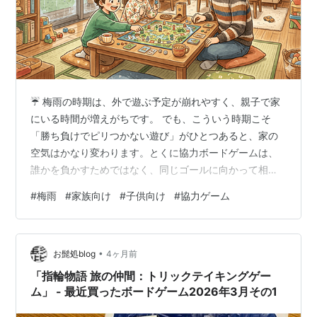
☔ 梅雨の時期は、外で遊ぶ予定が崩れやすく、親子で家
にいる時間が増えがちです。 でも、こういう時期こそ
「勝ち負けでピリつかない遊び」がひとつあると、家の
空気はかなり変わります。とくに協力ボードゲームは、
誰かを負かすためではなく、同じゴールに向かって相談
しながら進めるので、親子時間と相性がいいです。 今回
#
梅雨
#
家族向け
#
子供向け
#
協力ゲーム
は、梅雨の親子時間に使いやすい協力ボードゲームを10
本選びました。基準にしたのは、親が説明しやすいこ
と、子どもが置いていかれにくいこと、そして遊び終わ
•
ったあとに「一緒に考えた時間」がちゃんと残ることで
お髭処blog
4ヶ月前
す。 🌈 迷うならこの3本 最初に3本だけ挙げるなら、次
「指輪物語 旅の仲間：トリックテイキングゲー
の組み合わせがかなり安定します。 果樹園…
ム」 - 最近買ったボードゲーム2026年3月その1