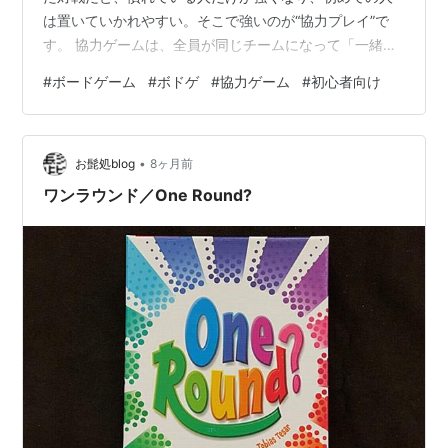
は置いていかれやすい。そこで強いのが“協力プレイ”で
す。 協力ゲームは、全員が同じチームになって「一緒に
勝つ／一緒に負ける」タイプ。相談しながら進められる
#
ボードゲーム
#
ボドゲ
#
協力ゲーム
#
初心者向け
ので、初心者でも参加しやすく、成功体験が作りやすい
です。 この記事では、初心者でも回しやすい協力プレイ
の名作を10本に絞って紹介します。タイプ別に整理して
•
いるので、集まりの人数や時間に合わせて選べます。 ▶
お髭処blog
8ヶ月前
迷ったら：ボードゲームの選び方・最短ルート案内所
ワンラウンド／One Round?
（人数/時間/目的） 🧭 先に結論：初…