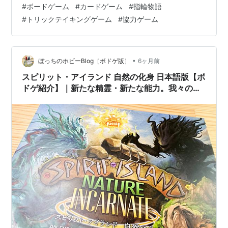
#
ボードゲーム
#
カードゲーム
#
指輪物語
シナリオクリア型のトリックテイキングゲームです。協
#
トリックテイキングゲーム
#
協力ゲーム
力ゲームです。指輪物語がテーマで気になっていました
が、日本語版が登場したので購入。手に入らなくなりそ
うですし、BoardGameGeekのランキングで上位に入っ
て…
•
ぼっちのホビーBlog［ボドゲ版］
6ヶ月前
スピリット・アイランド 自然の化身 日本語版【ボ
ドゲ紹介】｜新たな精霊・新たな能力。我々の島
を守る新たな仲間は、自然の化身をまとった超強
力でクセつよな奴等だっ(●ↀωↀ●)✧！