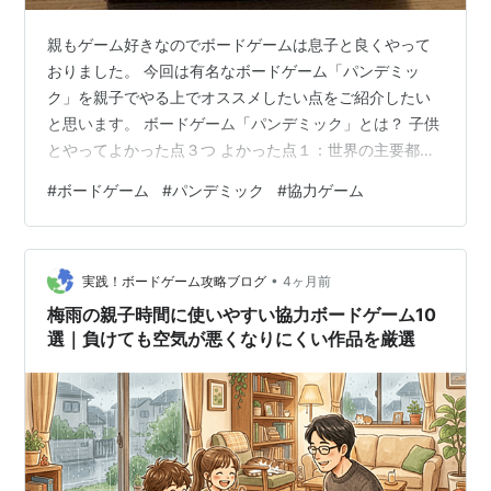
親もゲーム好きなのでボードゲームは息子と良くやって
おりました。 今回は有名なボードゲーム「パンデミッ
ク」を親子でやる上でオススメしたい点をご紹介したい
と思います。 ボードゲーム「パンデミック」とは？ 子供
とやってよかった点３つ よかった点１：世界の主要都市
名がイメージできる！ よかった点２：対戦でなく協力型
#
ボードゲーム
#
パンデミック
#
協力ゲーム
なので親も本領発揮できる！ よかった点３：選択肢が多
いので現状を見てベスト解を考える癖がつく！ おわりに
ボードゲーム「パンデミック」とは？ 舞台は地球。 何種
•
類ものウィルスが人類を滅ぼそうとしている中で、医療
実践！ボードゲーム攻略ブログ
4ヶ月前
チームの一員として世界中を飛び回り知恵を出してウィ
梅雨の親子時間に使いやすい協力ボードゲーム10
ルスと戦うボードゲームです。 ボ…
選｜負けても空気が悪くなりにくい作品を厳選