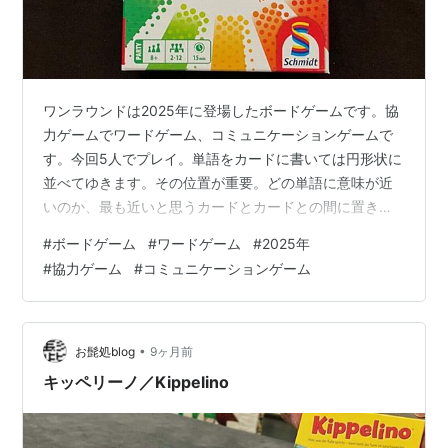
ワンラウンドは2025年に登場したボードゲームです。協
力ゲームでワードゲーム、コミュニケーションゲームで
す。今回5人でプレイ。単語をカードに書いては円形状に
並べてゆきます。その位置が重要。どの単語に意味が近
いのか、最も近いと思うカードとカードとの間に置きま
す。「ボール」は「ボーリング」と「バスケ」の間に置
#
ボードゲーム
#
ワードゲーム
#
2025年
いていいだろう。では「eスポーツ」は？ 「中東」と
#
協力ゲーム
#
コミュニケーションゲーム
「ボーリング」の間では？各手番に時間制限があるのが
よく、テンポがいいゲームとなっています。難しいが意
外とできる。共通知識は重要かも。盛り上がるパーティ
ーゲームの要素があります。かなりの高評価ボードゲー
•
お髭処blog
9ヶ月前
ムです。 このブログの関連記事 ジャスト・ワ…
キッペリーノ／Kippelino