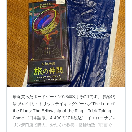
最近買ったボードゲーム2026年3月その1です。 指輪物
語 旅の仲間：トリックテイキングゲーム／The Lord of
the Rings: The Fellowship of the Ring – Trick-Taking
Game （日本語版、4,400円10%税込） イエローサブマ
リン溝口店で購入。おたくの教養・指輪物語（映画では
「ロード・オブ・ザ・リング」）の第一部がテーマで、