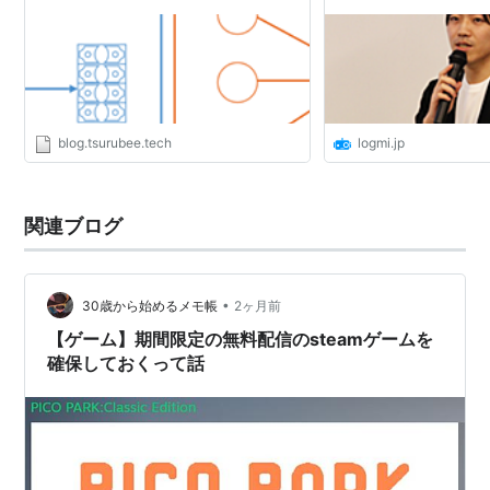
Fire Engine
blog.tsurubee.tech
logmi.jp
関連ブログ
•
30歳から始めるメモ帳
2ヶ月前
【ゲーム】期間限定の無料配信のsteamゲームを
確保しておくって話