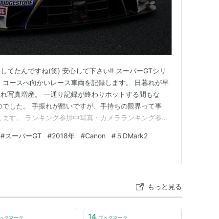
てたんですね(笑) 安心して下さい‼ スーパーGTシリ
 コースへ向かいレース車両を記録します。 日暮れが早
れ写真増産。 一通り記録が終わりホットする間もな
のでした。 手振れが酷いですが、手持ちの限界って事
します。 ランキング参加中写真・カメラランキング参加
グ参加中デジイチ（デジタル一眼レフ・ミラーレス一眼）
#
スーパーGT
#
2018年
#
Canon
#
５DMark2
ンキング参加中gooからきましたランキング参加中goo
【…
もっと見る
14
ックマーク
ブックマーク