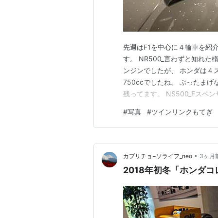
先週はF1を中心に４輪車を紹
す。 NR500_言わずと知れ
ンジンでしたが、 ホンダは４
750ccでしたね。 ぶったま
残ってます。 NS500_Fス
R・マモラ選手はシリーズ３位(
#
写真
#
ツインリンクもてぎ
でも頭から離れません。 elf-
的。 スタート…
•
カプリチョ−ソライフ_neo
3ヶ月
2018年初冬「ホンダ