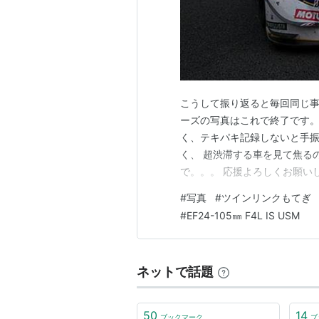
こうして振り返ると毎回同じ事し
ーズの写真はこれで終了です。
く、テキパキ記録しないと手振
く、 超渋滞する車を見て焦る
で。。。 応援よろしくお願い
中SONYのカメラ ランキン
#
写真
#
ツインリンクもてぎ
ランキング参加中コンデジ部 ラ
#
EF24-105㎜ F4L IS USM
blog 転生組 ランキング参加中
ネットで話題
50
14
ブックマーク
ブ