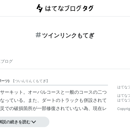
ツインリンクもてぎ
連ブログ
ポーツ
)
【
ついんりんくもてぎ
】
はてな
サーキット。オーバルコースと一般のコースの二つ
はてな
なっている。また、ダートのトラックも併設されて
はてな
災での破損箇所が一部修復されていない為、現在レ
Copyrig
解説の続きを読む