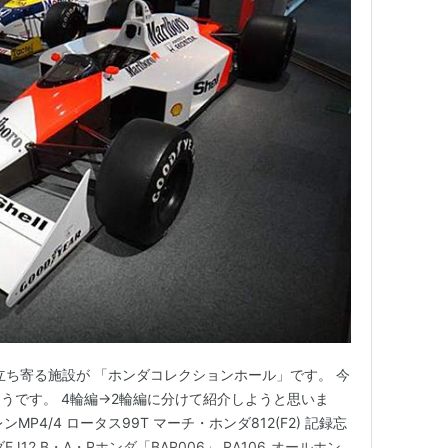
立ち寄る施設が 「ホンダコレクションホール」です。 今
うです。 4輪編→2輪編に分けて紹介しようと思いま
MP4/4 ロータス99T マーチ・ホンダ812(F2) 記録忘
12 B・A・Rホンダ「BAR006」 RA106_オールホン