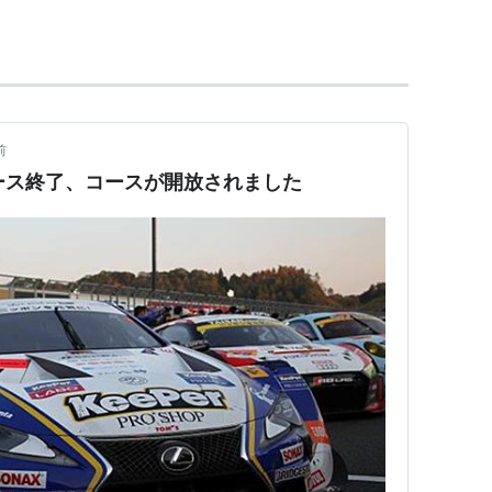
apan300)
前
レース終了、コースが開放されました
格式・全日本選手権）
本選手権）
国内格式）