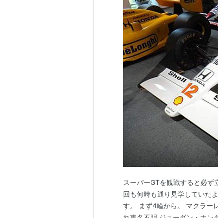
スーパーGTを観戦すると必ず
回も何時も通り見学していたよ
す。 まず4輪から。 マクラーレン
れ車名不明 ジョーダン・ホンダEJ