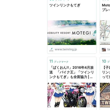
ツインリンクもてぎ
Mo
プレ
www.twinring.jp
t
11
10
ブックマーク
ブ
「ばくおん!!」2016年4月放
【子
送 「バイク王」「ツインリ
リン
ンクもてぎ」も全面協力 | ア
って
ニメ！アニメ！
ト情報
Life