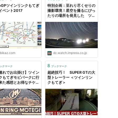
toGPツインリンクもてぎ
特別企画：至れり尽くせりの
イベント2017
撮影環境！星空を撮るにぴっ
たりの場所を発見した ツイ
ンリンクもてぎ「森と星空の
キャンプヴィレッジ」撮影記
abikaz.com
dc.watch.impress.co.jp
8
ックマーク
ブックマーク
連れでお出掛け】ツイン
超絶技巧！ SUPER GTの大
クもてぎモビパークに行
型トレーラー ＜ツインリン
来た感想とお得なチケッ
クもてぎ＞
 - Naga_agoshima