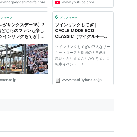
ww.nagaagoshimalife.com
www.youtube.com
6
ックマーク
ブックマーク
ンダサンクスデー16】2
ツインリンクもてぎ｜
輪どちらのファンも楽し
CYCLE MODE ECO
ツインリンクもてぎ | レ
CLASSIC（サイクルモード
ス（Response.jp）
エコクラシック） サーキッ
ツインリンクもてぎの巨大なサー
トコースと周辺の大自然を思
キットコースと周辺の大自然を
いっきり走ることができる、
思いっきり走ることができる、自
新しい自転車イベント！
転車イベント！！
esponse.jp
www.mobilityland.co.jp