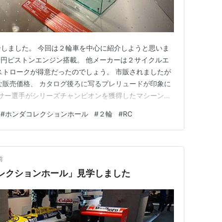
介しました。 今回は２輪車を中心に紹介しようと思いま
た楕円ピストンエンジン搭載。 他メーカーは２サイクルエ
ストロークが得意だったのでしょう。 市販されましたが
げな販売価格、 カタログ後ろに写るプレリュードが印象に
ペンサー選手がシリーズチャンピオンを獲得したマシーン。
曖昧)、 外脚がステップから離れたライディングが、 今
#
ホンダコレクションホール
#
２輪
#
RC
3_エンジンがホンダNS500、独特なフレーム形状が印象
前
コレクションホール」見学しました