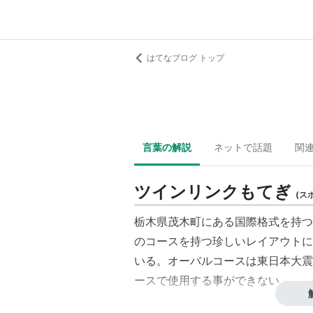
はてなブログ トップ
言葉の解説
ネットで話題
関
ツインリンクもてぎ
(
ス
栃木県茂木町にある国際格式を持つ
のコースを持つ珍しいレイアウトに
いる。オーバルコースは東日本大震
ースで使用する事ができない。