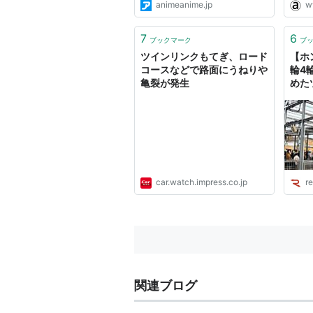
animeanime.jp
w
7
6
ブックマーク
ブ
ツインリンクもてぎ、ロード
【ホ
コースなどで路面にうねりや
輪4
亀裂が発生
めた
スポン
car.watch.impress.co.jp
r
関連ブログ