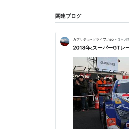
主に行われているレース
【自動車】
関連ブログ
海外からのレース
Indycar Series・IRL (Indy J
•
カプリチョ−ソライフ_neo
3ヶ月
国内レース
2018年:スーパーGT
フォーミュラニッポン（国際
Super GT
（準国際格式・全日
スーパー耐久
（国内および準
【二輪】
世界選手権
MotoGP日本グランプリ
トライアル
国内レース
全日本ロードレース選手権