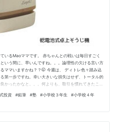
ているMaoママです。 赤ちゃんとの戦いは毎日すごく
っという間に、早いんですね。。。論理性の欠ける言い方
るママいますかね？？🤭 今週は、 ディトレ色々踏み込
する第一歩ですね。幸い大きいな損失はせず、トータル的
で良かったかなと。。。何よりも、取引を慣れてきたこと
ですね。よくなかったところは、やはり自分の中で、取引
式投資
#
鉛筆
#
塾
#
小学校３年生
#
小学校４年
戦略）がないことです。要は、このしるしを確認できた
がる想定なので、利確、こ…