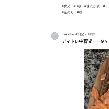
しでも音が聞こえるとびっくり
#
育児
#
0歳
#
株式投資
#
デ
トレの挑戦をしてみました。。
#
空売り
#
株
上がりなのに、どんどん空売りし
•
ttinkerbellの日記
1年前
ディトレ中育児ーー9ヶ