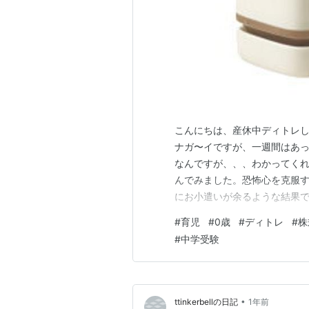
こんにちは、産休中ディトレし
ナガ〜イですが、一週間はあ
なんですが、、、わかってくれ
んでみました。恐怖心を克服
にお小遣いが余るような結果
は計画より先進していた感じ
#
育児
#
0歳
#
ディトレ
#
株
ルール（高級っぽい言い方で
#
中学受験
ら、取引開始して、ここまで上
•
ttinkerbellの日記
1年前