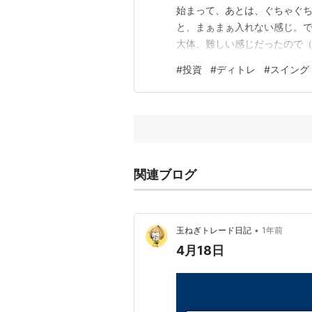
始まって、あとは、ぐちゃぐ
と、まぁまぁ入れない感じ。
大体、難しい感じだったので
イミングをみて、細かくきざ
#
投資
#
ディトレ
#
スイング
果、ディトレは、＋２，９０
４）京都フィナンシャルGは、
関連ブログ
•
玉ねぎトレード日記
1年前
4月18日