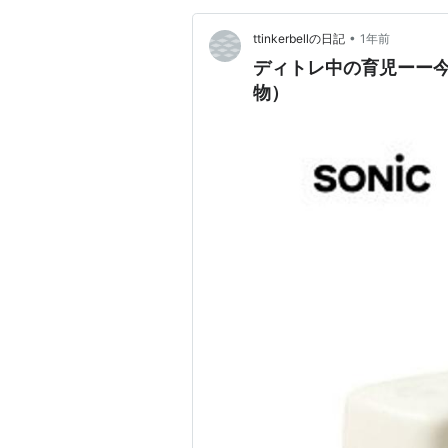
•
ttinkerbellの日記
1年前
ディトレ中の育児ーー
物）