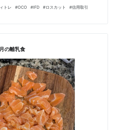
し起きちゃうんです。。。😅 本日は、引き続き、ディ
ィトレ
#
OCO
#
IFD
#
ロスカット
#
信用取引
。 結果は、お見事、マイナスでした。 トレンドは右肩
てしまった😭😭 色々試…
月の離乳食