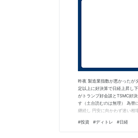
昨夜 製造業指数が悪かったがダ
定以上に好決算で日経上昇し下
がトランプ好会談とTSMC好
す（土台読むのは無理） 為替
継続し 円安に向かわず迷い相
たばかりで様子見が継続しそう
#
投資
#
ディトレ
#
日経
返す感じです TSMC好決算で
がるのが不思議？底値狙い来る