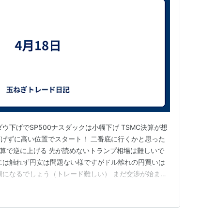
ウ下げでSP500ナスダックは小幅下げ TSMC決算が想
げずに高い位置でスタート！ 二番底に行くかと思った
決算で逆に上げる 先が読めないトランプ相場は難しいで
には触れず円安は問題ない様ですがドル離れの円買いは
場になるでしょう（トレード難しい） まだ交渉が始まっ
です 原油・石炭などエネルギーが値下がり航空が盛り
半導体が盛り返す予想です 6146ディスコ好決算でも株下
かも！…