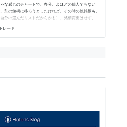
ちゃな感じのチャートで、多分、よほどの仙人でもない
で、別の銘柄に移ろうとしたけれど、その時の他銘柄も、
（自分の選んだリストだからかも）、銘柄変更はせず、タ
みにきざんで、後場は、１本だけ取りました。本日の結
トレード
０円。スイングとして、２１日に買いを入れた（５８４
想定した感じじゃなかったので、ー…