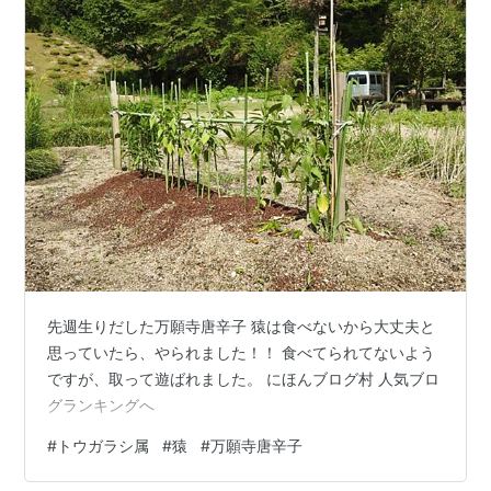
先週生りだした万願寺唐辛子 猿は食べないから大丈夫と
思っていたら、やられました！！ 食べてられてないよう
ですが、取って遊ばれました。 にほんブログ村 人気ブロ
グランキングへ
#
トウガラシ属
#
猿
#
万願寺唐辛子