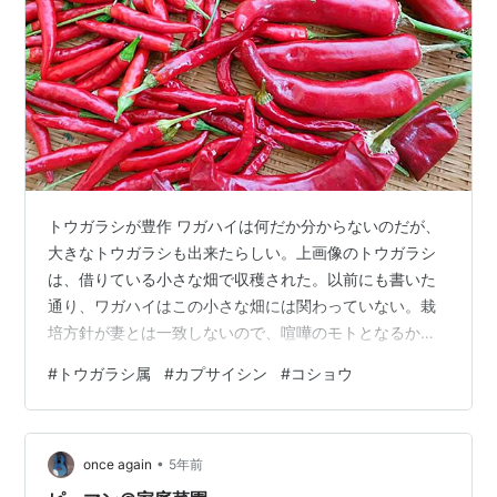
トウガラシが豊作 ワガハイは何だか分からないのだが、
大きなトウガラシも出来たらしい。上画像のトウガラシ
は、借りている小さな畑で収穫された。以前にも書いた
通り、ワガハイはこの小さな畑には関わっていない。栽
培方針が妻とは一致しないので、喧嘩のモトとなるから
だ。 それにしても、この大きなトウガラシは韓国唐辛子
#
トウガラシ属
#
カプサイシン
#
コショウ
の一種らしい。もの凄く辛いのか？というと、むしろ鷹
の爪の方がシャープな辛味を感ずる。案外マイルドとい
うか、舌に広がる辛味が細かい粒子になって広がってい
•
るような感じだ。 カプサイシン系の辛味にも、ただ辛さ
once again
5年前
の強さだけではなくて質があるんだねぇ。 でも・・・辛