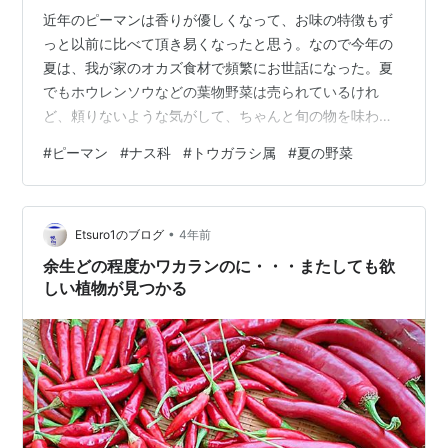
近年のピーマンは香りが優しくなって、お味の特徴もず
っと以前に比べて頂き易くなったと思う。なので今年の
夏は、我が家のオカズ食材で頻繁にお世話になった。夏
でもホウレンソウなどの葉物野菜は売られているけれ
ど、頼りないような気がして、ちゃんと旬の物を味わい
たい。ツンとして唐辛子に似た、あの香りが肉類の臭い
#
ピーマン
#
ナス科
#
トウガラシ属
#
夏の野菜
を緩和させてくれるようで、あまり優しくなられても、
と思う。野菜の個性を弱くすると、頂き易くなるけれ
ど、実は面白くないと思っています。では皆様、お健や
•
かに良い週末を！来週まで、ごきげんよう～。`食`の講
Etsuro1のブログ
4年前
座 ＦＬＵＳＨ https://flush91chakaiseki.jp/個人レッスン
余生どの程度かワカランのに・・・またしても欲
専用サイト ht…
しい植物が見つかる