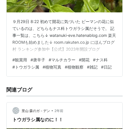
９月29日 8:22 初めて開花に気づいた ピーマンの花に似
ているのは、どちらもナス科トウガラシ属だそうで。 記
事一覧は、こちら↓ watanuki-eve.hatenablog.com 楽天
ROOMも始めました↓ room.rakuten.co.jp にほんブログ
村 ランキング参加中【公式】2023年開設ブログ
#
観賞用
#
唐辛子
#
マルチカラー
#
開花
#
ナス科
#
トウガラシ属
#
植物写真
#
植物観察
#
雑記
#
日記
関連ブログ
•
里山 森のガ－デン
2年前
トウガラシ属なのに！！