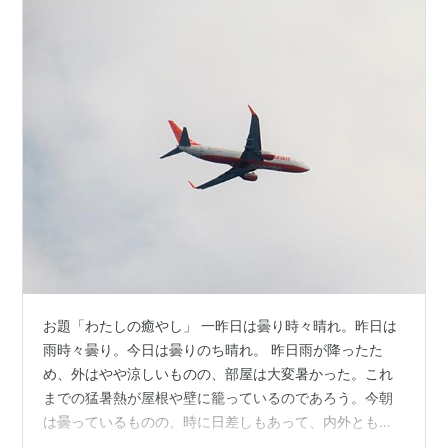
お題「わたしの癒やし」 一昨日は曇り時々晴れ。昨日は
雨時々曇り。今日は曇りのち晴れ。 昨日雨が降ったた
め、外はやや涼しいものの、部屋は大変暑かった。これ
までの猛暑熱が屋根や壁に籠っているのであろう。今朝
は曇っているものの、時に日差しもあって、内外ともに
やや蒸し暑い。 そんな今朝、上空に見慣れない、オレン