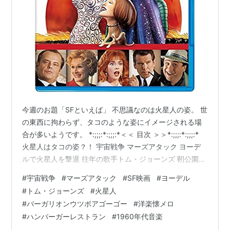
今週のお題「SFといえば」 不思議なのは火星人の姿。 世
の東西に拘わらず、タコのような姿にイメージされる場
合が多いようです。 *:;;;:*:;;;:*＜＜ 目次 ＞＞*:;;;:*:;;;:*
火星人はタコの姿？！ 宇宙戦争 マーズアタック ヨーデ
ルで火星人を撃退 往年の歌手トム・ジョーンズ 靭公園近
くの気になるレストラン バーガリオン ウツボアゴーゴー
#
宇宙戦争
#
マーズアタック
#
SF映画
#
ヨーデル
*:;;;:*:;;;:**:;;;:*:;;;:**:;;;:*:;;;:**:;;;:*:;;;:* 火星人はタコの
#
トム・ジョーンズ
#
火星人
姿？！ これは19世紀にH.G.ウェルズ（ハーバード・ジョ
#
バーガリオンウツボアゴーゴー
#
洋楽懐メロ
ージ・ウェルズ）が書いた宇宙戦争という小説の挿絵の
#
ハンバーガーレストラン
#
1960年代音楽
影響。 原作…