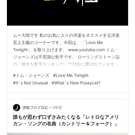
ムー大陸です 私のお気に入りの洋楽をオススメする洋楽
至上主義のコーナーです。今回は、 「Love Me
Tonight」 を取り上げます。 www.youtube.com トム・
ジョーンズは不思議な歌手です。 ローリングストーン誌
の「偉大な歌手ランキング」で71位に選ばれています
し、偉大な歌手には間違いないのでしょうが、中々そう
#
トム・ジョーンズ
#
Love Me Tonight
割り切れないところがあります。こうしてわざわざ取り
#
It`s Not Unusual
#
What`s New Pussycat?
上げるくらいですから、私自身もトム・ジョーンズを敬
愛してるのですが、彼の特徴を挙げていくと、何やら悪
口を言っているようになるのです。 例えば、60年代から
70年代にかけて彼のステージ衣装はタキシードが主で、
•
諦観ブログ日記
3年前
コンサートより…
誰もが思わず口ずさみたくなる「レトロなアメリ
カン・ソングの名曲（カントリー＆フォーク）」