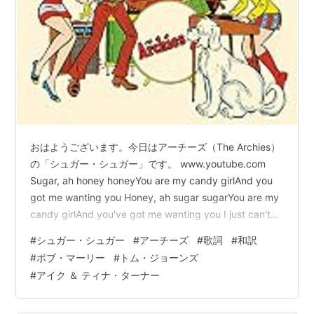
おはようございます。今日はアーチーズ（The Archies）
の「シュガー・シュガー」です。 www.youtube.com
Sugar, ah honey honeyYou are my candy girlAnd you
got me wanting you Honey, ah sugar sugarYou are my
candy girlAnd you've got me wanting you I just can't
believe the loveliness of loving you(I just can't believe
#
シュガー・シュガー
#
アーチーズ
#
歌詞
#
和訳
it's true)I just can't be…
#
ボブ・マーリー
#
トム・ジョーンズ
#
アイク ＆ ティナ・ターナー