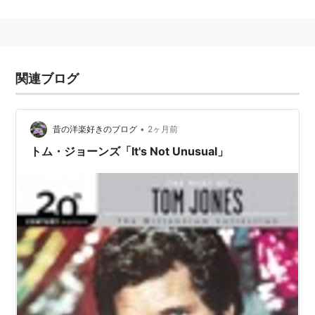
リーズ主題歌）などがある。
映画『マーズ・アタック』ではラストシーンに『よくあ
ることさ』が使われており、本人も出演している。
関連ブログ
【 トム・ジョーンズの曲が生演奏で聴ける店 】
六本木 ライブハウス ブルーシャトウYAMASE
•
昔の洋楽好きのブログ
2ヶ月前
トム・ジョーンズ「It's Not Unusual」