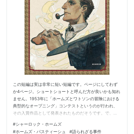
この短編は実は非常に短い短編です。ページにしてわず
か4ページ。ショートショートと呼んだ方が良いかも知れ
ません。1953年に「ホームズとワトソンの冒険における
典型的なオープニング」コンテストというのが行われ、
その入賞作品として発表されたものだそうです。で、そ
のオープニングの中でワトソンは犯罪者の名前をいくつ
#
シャーロック・ホームズ
か挙げています。 バート・スティーヴンズ・・・正典の
#
ホームズ・パスティーシュ
#
語られざる事件