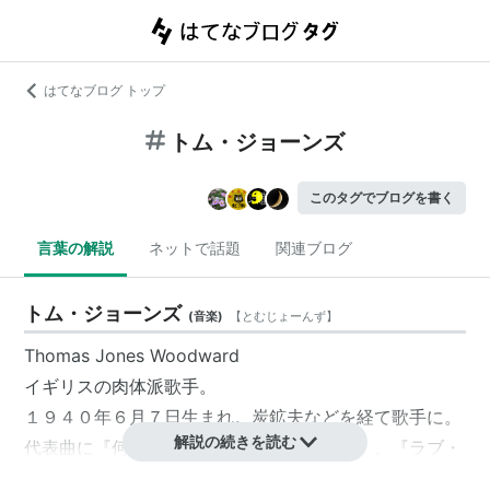
はてなブログ トップ
トム・ジョーンズ
このタグでブログを書く
言葉の解説
ネットで話題
関連ブログ
トム・ジョーンズ
(
音楽
)
【
とむじょーんず
】
Thomas Jones Woodward
イギリスの肉体派歌手。
１９４０年６月７日生まれ。炭鉱夫などを経て歌手に。
解説の続きを読む
代表曲に『何かいいことないか子猫ちゃん』、『ラブ・
ミー・トゥナイト』、『サンダーボール作戦』（007シ