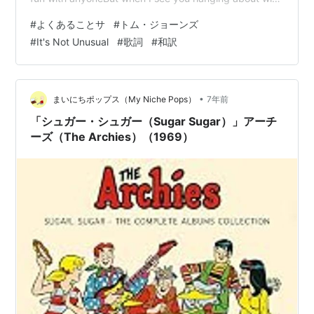
anyoneIt's not unusual to see me cryOh, I wanna die
#
よくあることサ
#
トム・ジョーンズ
It's not unusual to go out at any timeBut when I…
#
It's Not Unusual
#
歌詞
#
和訳
•
まいにちポップス（My Niche Pops）
7年前
「シュガー・シュガー（Sugar Sugar）」アーチ
ーズ（The Archies）（1969）