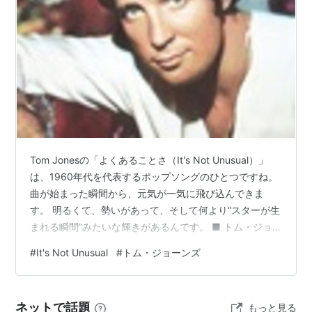
Tom Jonesの「よくあることさ（It's Not Unusual）」
は、1960年代を代表するポップソングのひとつですね。
曲が始まった瞬間から、元気が一気に飛び込んできま
す。 明るくて、勢いがあって、そして何より“スターが生
まれる瞬間”みたいな輝きがあるんです。 ■ トム・ジョ
ーンズの圧倒的な声 Tom Jonesの魅力は、やっぱりあの
#
It's Not Unusual
#
トム・ジョーンズ
声ですね。 太くて力強いのに、どこか艶っぽい。 普通な
ら重くなりそうなのに、不思議と軽やかさもある。 聴い
ていると、“歌って楽しい！”というエネルギーが伝わって
ネットで話題
もっと見る
きます。 ■ 明るいのに少し切ない恋心 タイトルの「It's