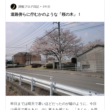
•
諦観ブログ日記
8年前
道路傍らに佇むかのような「桜の木」！
昨日までは晴天で暑いほどだったのが嘘のように、今日
は曇天で風もあり、少し寒さを感じた。 「さくら」を題