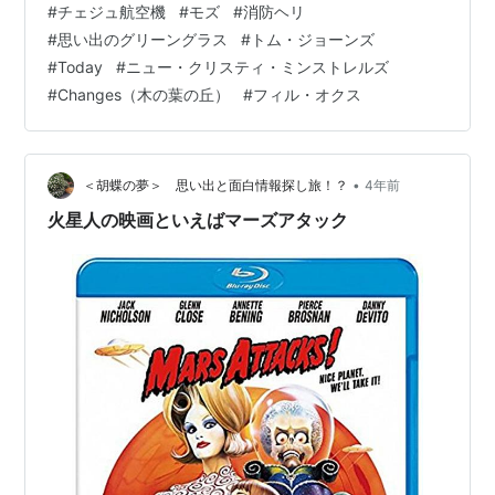
#
チェジュ航空機
#
モズ
#
消防ヘリ
ジ色のジェット旅客機が飛行していた。すぐに、雲の中
#
思い出のグリーングラス
#
トム・ジョーンズ
へと消えて行ったが、雲間の一瞬を撮影した。 その様子
#
Today
#
ニュー・クリスティ・ミンストレルズ
は次の写真（１枚）のとおりである。 この写真から、機
#
Changes（木の葉の丘）
#
フィル・オクス
体のロゴマーク「U air」が見える。 日本の飛行機ではな
さそう。調べてみると、韓国最大のLCC「チェジュ航空
機」であった。機体のロゴは「JE…
•
＜胡蝶の夢＞ 思い出と面白情報探し旅！？
4年前
火星人の映画といえばマーズアタック