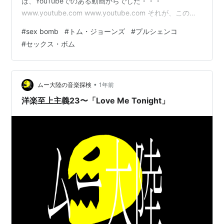
は、YouTubeでのある動画からでした・・・
www.youtube.com www.youtube.com それが、この動
画だったというわけでした。 歌の内容は「Sex Bomb」
#
sex bomb
#
トム・ジョーンズ
#
プルシェンコ
という題から容易に想像がつきますが、正しく和訳を知
#
セックス・ボム
っておこうと検索していて、とあるページにたどり着き
ました。 そこで発見したのは、ロシアのフギュアスケー
ター“エフゲニー・プルシェンコ”が2001-2002年の世界
フィギュアスケート…
•
ムー大陸の音楽探検
1年前
洋楽至上主義23〜「Love Me Tonight」