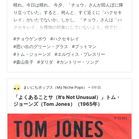
晴れ。今日は晴れ。 今夕、「チョウ」さんが田んぼに降
り立っていた。すると、何んと、すぐ近くに「ハクセキ
レイ」がいたでないか。しかし、「チョウ」さんは「ハ
クセキレイ」を獲物の対象にしていないよう。何でだろ
う？ 「チョウ」さんは猛禽類であるから、何が何でも
#
チョウゲンボウ
#
ハクセキレイ
「ハクセキレイ」を襲うとばっかり思っていた。ところ
#
思い出のグリーン・グラス
#
プットマン
が、意外や意外、平和的な可愛い猛禽類なのであろう。
#
トム・ジョーンズ
#
エルヴィス・プレスリー
むやみやたらと襲わなさそう。 その様子は次の写真（４
#
森山良子
#
ダリダ
#
カントリー・ソング
枚）のとおりである。 はじめに 「Green, Green Glass
Of Home」の野外ライブ 「Green, Green Glass O…
•
まいにちポップス（My Niche Pops）
6年前
「よくあることサ（It's Not Unusual）」トム・
ジョーンズ（Tom Jones）（1965年）