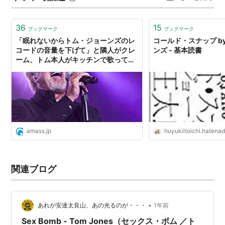
Not Unusual」は、「そ…
36
15
ブックマーク
ブックマーク
「眠れないからトム・ジョーンズのレ
コールド・スナップ b
コードの音量を下げて」と隣人がクレ
ンズ - 基本読書
ーム、トム本人がキッチンで歌ってい
た - amass
amass.jp
huyukiitoichi.hatenad
関連ブログ
•
あれが安達太良山、あの光るのが・・・
1年前
Sex Bomb - Tom Jones（セックス・ボム ／ト