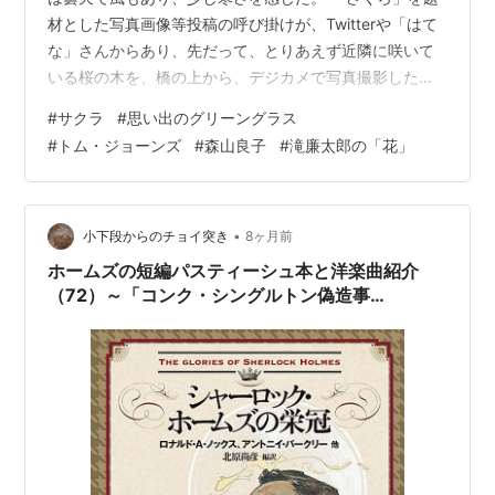
材とした写真画像等投稿の呼び掛けが、Twitterや「はて
な」さんからあり、先だって、とりあえず近隣に咲いて
いる桜の木を、橋の上から、デジカメで写真撮影した。
すぐ傍らで撮影した何枚かの「満開桜」の写真投稿は、
#
サクラ
#
思い出のグリーングラス
１０Mを超える高解析画像のためアップロードできず、
#
トム・ジョーンズ
#
森山良子
#
滝廉太郎の「花」
記事に載せることができなかった。 ただ、少し遠方から
撮影した「桜の木」の画像は載せることができた。 建
物、電柱や電線に邪魔されて、風情があまり感じられな
いものとなっている。「満開の桜の木」をとりあえず撮
•
小下段からのチョイ突き
8ヶ月前
影したということぐらいかな！ 「さく…
ホームズの短編パスティーシュ本と洋楽曲紹介
（72）～「コンク・シングルトン偽造事
件」、、、何と事件はこれから、と言うところ
で、、('◇')ゞ