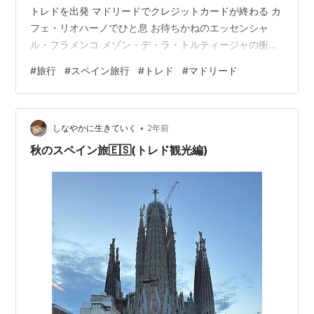
トレドを出発 マドリードでクレジットカードが終わる カ
フェ・リオハーノでひと息 お待ちかねのエッセンシャ
ル・フラメンコ メゾン・デ・ラ・トルティージャの衝撃
ラ・カサ・デル・アブエロで締めくくり 朝食ビュッフェ
#
旅行
#
スペイン旅行
#
トレド
#
マドリード
前日に気絶するように寝て、十分すぎるほどの睡眠時間
をとるとスッキリと目覚めた。やはり旅行中はよく寝な
いとダメだ。シャワーを浴びてスッキリした状態で、前
•
日のディナーと同じ会場に行って朝食を食べる。ちなみ
しなやかに生きていく
2年前
にビュッフェスタイルでした。 パン・チーズ・生ハム フ
秋のスペイン旅🇪🇸(トレド観光編)
ルーツ・甘いパン類 どれも…