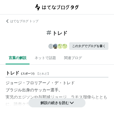
はてなブログ トップ
トレド
このタグでブログを書く
言葉の解説
ネットで話題
関連ブログ
トレド
(
スポーツ
)
【
とれど
】
ジョージ・フロリアーノ・デ・トレド
ブラジル出身のサッカー選手。
実兄のエジソンや与那城ジョージ、ラモス瑠偉らととも
解説の続きを読む
に、読売クラブ黄金時代を支えた。