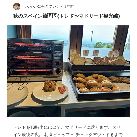
•
部に抱かれた旧市街地には、時が止まったような中世の
しなやかに生きていく
2年前
街並みが広範囲に残っている。中世、とくに15世紀まで
秋のスペイン旅🇪🇸(トレド〜マドリード観光編)
のトレドはイスラーム教徒、ユダヤ教徒、…
トレドを13時半には出て、マドリードに戻ります。スペ
イン最後の夜。 朝食ビュッフェ チェックアウトするまで