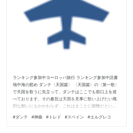
等裁判所はトレドから南西に約210kmに位置する
アルバ
セテ
（Albacete） に置かれている。
サッカークラブ 「
CDトレド
（Club Deportivo
Toledo）」 の本拠地でもある。
歴史
507年 ローマをゲルマン系西ゴート族が駆逐し首都
となる。
711年
コルドバ
を首都とするイスラムのアル・アンダ
ルスが占領。
ランキング参加中ヨーロッパ旅行 ランキング参加中読書
地中海の慰め ダンテ〈天国篇〉 〈天国篇〉の〈第一歌〉
1031年 アル・アンダルスが分裂しその一つの国の首
で天国を歌うに先立って、ダンテはここでも前口上を述
都に。
べております。その趣旨は天国を見事に歌い上げたい熾
1085年 カスティーリャ王アルフォンソ6世が奪回。
烈な願いにもかかわらず、これはまことに困難だという
その後首都を持たないこの国の宮廷の逗留地の1つと
のです。テーマが巨大であって、皇帝の統治の事業にも
なる。
#
ダンテ
#
神曲
#
トレド
#
スペイン
#
エルグレコ
比すべきものだというのです。 ベアトリーチェとダンテ
1561年 マドリードに遷都。
が無意識のうちに光の大海へと船手していく。 ここで筆