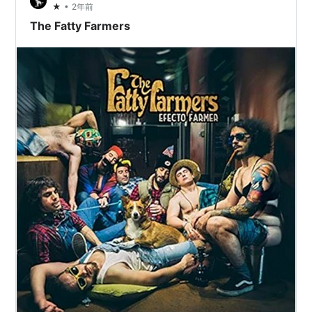
•
★
2年前
なる。 よく旅行動画で見るアングルからの写真も撮って
The Fatty Farmers
おいた。 サグラダファ…