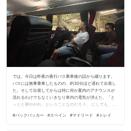
では、今日は昨夜の夜行バス乗車後の話から綴ります。
バスには無事乗車したものの、約30分ほど遅れて出発し
た。そして出発してからは特に何か案内のアナウンスが
流れるわけでもなくいきなり車内の電気が消えた。「と
っとと寝やがれ」ということなのだろう。 にしても、ド
ライバーがポルトガル語しか話せないし、なんだかぶっ
#
バックパッカー
#
スペイン
#
マドリード
#
トレド
きらぼう過ぎて、アメリカ人（？）のおばちゃんがめっ
ちゃ楽しそうに茶化していて周りの人たちがそれを見て