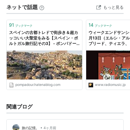
1577年 クレタ島からやって来た画家
エル・グレコ
者は、イタリアの春の青空を思い出してしまう。 〈第二
ネットで話題
（El Greco） が住んでいたことで有名。
もっと見る
歌〉のテーマは月の世界 光に質の差異はない、とは現代
物理学の教えるところで、われわれはベアトリーチェの
論証は誤りだと知っています。それに…
91
14
ブックマーク
ブックマーク
スペインの古都トレドで街歩き＆超カ
ウィークエンドサンシャ
ッコいい大聖堂をみる【スペイン・ポ
月13日（エルシ・ア
ルトガル旅行記その3】 - ポンパドー
ブリード、ティエラ、
ル・パラソル：野望編
ド） - ラジオと音楽
pompadour.hatenablog.com
www.radiomusic.jp
関連ブログ
•
旅の記憶。
4ヶ月前