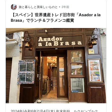
爆笑していた。 と、まぁそんな笑いもありつつ、少しし
•
てからはアメリカンのおばちゃんも寝る体制に入ったの
旅と暮らしと美味しいものと
2年前
かおとなしくなった。 わたしは車内にWi-Fiもないことな
【スペイン】世界遺産トレド旧市街「Asador a la
ので、オフラインで読める電子書籍を…
Brasa」でランチ＆フラメンコ鑑賞
2024年(令和6年)1月4日(木) 年末年始、ルクセンブルク