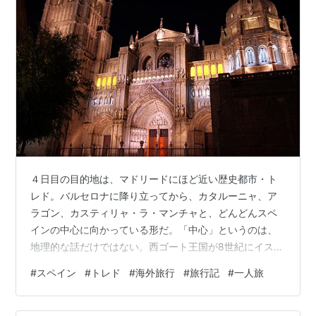
４日目の目的地は、マドリードにほど近い歴史都市・ト
レド。バルセロナに降り立ってから、カタルーニャ、ア
ラゴン、カスティリャ・ラ・マンチャと、どんどんスペ
インの中心に向かっている形だ。「中心」というのは、
地理的な話だけではない。西ゴート王国が8世紀にイスラ
ーム勢力に征服されるまで。または11世紀にカスティリ
#
スペイン
#
トレド
#
海外旅行
#
旅行記
#
一人旅
ャ王国が「再征服」してから15世紀のスペイン統一を経
て、16世紀にフェリペ2世がマドリードに遷都するまで。
トレドはいくつもの王国の都に選ばれた。タホ川の湾曲