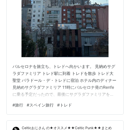
バルセロナを旅立ち、トレドへ向かいます。 見納めサグ
ラダファミリア トレド駅に到着 トレドを散歩 トレド大
聖堂 パラドール・デ・トレドに宿泊 ホテル内のディナー
見納めサグラダファミリア 11時にバルセロナ発のRenfe
に乗る予定だったので、最後にサグラダファミリアを拝
んでおく。中には入らないけど、この目にしっかり焼き
#
旅行
#
スペイン旅行
#
トレド
付けておくよ、という気持ちで。朝のサグラダファミリ
アは静かで教会らしくて好きだなあ。 スペインは日の出
が遅いので(この写真の撮影時間は7時半)、そこまで早起
Celticおじさん の★オススメ★★Celtic Punk★★まとめ
きしなくても日の出の風景が見られるの、得した気分に