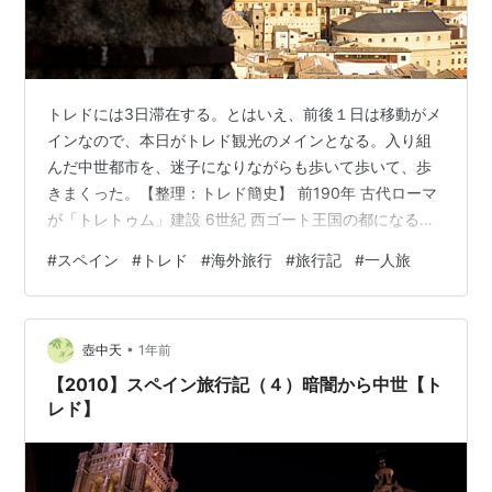
トレドには3日滞在する。とはいえ、前後１日は移動がメ
インなので、本日がトレド観光のメインとなる。入り組
んだ中世都市を、迷子になりながらも歩いて歩いて、歩
きまくった。【整理：トレド簡史】 前190年 古代ローマ
が「トレトゥム」建設 6世紀 西ゴート王国の都になる
712年 イスラーム勢力が征服 1085年 カスティリャ王国
#
スペイン
#
トレド
#
海外旅行
#
旅行記
#
一人旅
による再征服 1561年 フェリペ2世のマドリード遷都 朝の
散歩 門から門へ【バルマルドン門、太陽の門】 城壁ウォ
ーク【新旧ビサグラ門】 ワクワク小路【コベルティソス
•
通り】 他者のいるスペイン 「共存」のスペイン 「純
壺中天
1年前
血」のスペイン エル・グレコとカテドラル 名画と隙間の
【2010】スペイン旅行記（４）暗闇から中世【ト
鐘楼 …
レド】