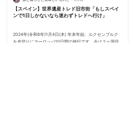
大聖…
【スペイン】世界遺産トレド旧市街「もしスペイ
ンで1日しかないなら迷わずトレドへ行け」
2024年(令和6年)1月4日(木) 年末年始、ルクセンブルク
を皮切りにヨーロッパ10日間の旅行です。今は２ヶ国目