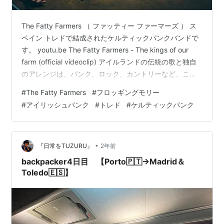
The Fatty Farmers （ ファッティー ファーマーズ ） ス
ペイン トレドで結成されたケルティックパンクバンドで
す。 youtu.be The Fatty Farmers - The kings of our
farm (official videoclip) アイルランドの伝統の歌と独自
のアレンジは、パンク、ロック、カントリーなど、これ
らの若い「農民」の音楽を想像する方法に適応していま
#
The Fatty Farmers
#
フロッギングモリー
す。 私たちの国のいくつかのフェスティバル ( フォルコ
#
アイリッシュパンク
#
トレド
#
ケルティックパンク
ミラス、ウルドゥーフォーク、フォルケスブライ、トカ
トメローゾなど ) でいくつかの賞や言及があり、グルー
プはこれまでにスペインの主要な会場や…
•
『日常をTUZURU』
2年前
backpacker4日目 【Porto🇵🇹→Madrid＆
Toledo🇪🇸】