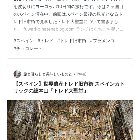
を皮切りにヨーロッパ10日間の旅行です。今は２ヶ国目
のスペイン滞在中。前回はスペイン最後の観光となるト
レド旧市街で見学したトレド大聖堂について書きまし
た。 fuwari-x.hatenablog.com ランチはあちこち覗いて
みたけれど、いまひとつしっくりくるところがなくて、
#
スペイン
#
トレド
#
トレド旧市街
#
フラメンコ
最後に選んだのがAsador a la Brasa。 なぜレストランが
#
チョコレート
選びにくかったかというと、スペイン語メニューだった
から。せめて英語メニューじゃないと何がなんやらわか
らないのだ。イタリア語ならまだ想像がつくんだけど。
そんなわけで、決め手は英語メニューがあっ…
•
旅と暮らしと美味しいものと
2年前
【スペイン】世界遺産トレド旧市街 スペインカト
リックの総本山「トレド大聖堂」