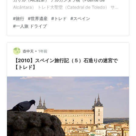
Alcántara） トレド大聖堂（Catedral de Toledo） サ
ン・マルティン橋（Puente de San Martín） ドン・キホ
#
旅行
#
世界遺産
#
トレド
#
スペイン
ーテの道 Gasolinera Repsol 【世界遺産】古都トレド ト
#
一人旅 ドライブ
レドは1986年にユネスコ世界遺産に登録された。 トレド
で最も有名な展望台ミラドール・デル・バジェ（Mirador
del Valle）から旧市街全体を望む…
•
壺中天
1年前
【2010】スペイン旅行記（５）石造りの迷宮で
【トレド】