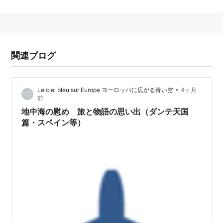
* リスト::サッカー選手
トレド
(
地理
)
【
とれど
】
関連ブログ
Toledo
•
Le ciel bleu sur Europe ヨーロッパに広がる青い空
4ヶ月
前
スペイン中央部、
カスティーリャ・ラ・マンチャ自治州
地中海の慰め 旅と物語の思い出（ダンテ天国
（Comunidad Autónoma de Castilla-La Mancha） の
篇・スペイン等）
州都で
トレド県
（Provincia de Toledo） の県都でもあ
る人口約82,000人の都市。
タホ川 （río Tajo） に三方囲まれた美しい古都で奈良市
と姉妹都市。町全体が博物館といわれ、1986年にトレ
ド大聖堂など旧市街全域が古都トレドとして世界遺産
（文化遺産） に登録された。
カスティーリャ・ラ・マンチャ州
の州都ではあるが、高