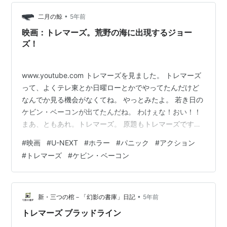
揮にあたり９０年代の幕開けにふさわしいサスペンスフ
ルでエキサイティングな作品…
•
二月の鯨
5年前
映画：トレマーズ。荒野の海に出現するジョー
ズ！
www.youtube.com トレマーズを見ました。 トレマーズ
って、よくテレ東とか日曜ローとかでやってたんだけど
なんでか見る機会がなくてね。 やっとみたよ。 若き日の
ケビン・ベーコンが出てたんだね。 わけぇな！おい！！
まあ、ともあれ。トレマーズ。 原題もトレマーズです
が、震えるという意味があるみたいですね。 トレマーズ
#
映画
#
U-NEXT
#
ホラー
#
パニック
#
アクション
は1990年の映画。 この映画、全体的にテンポが良くてス
#
トレマーズ
#
ケビン・ベーコン
カッと楽しめる。 ちなみにジョーズは1975年。 トレマ
ーズを見ていると、ジョーズを思い出すんだよね。 ジョ
ーズみたいにサメが襲ってくるときの効果音があるわけ
じゃないんだけど、海に潜ったサメと同様、地中に潜っ
•
新・三つの棺－「幻影の書庫」日記
5年前
たみみずみ…
トレマーズ ブラッドライン