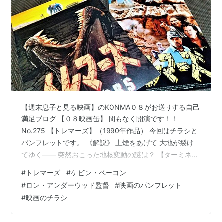
【週末息子と見る映画】のKONMA０８がお送りする自己
満足ブログ 【０８映画缶】 間もなく開演です！！
No.275 【トレマーズ】（1990年作品） 今回はチラシと
パンフレットです。 《解説》 土煙をあげて 大地が裂け
てゆく―― 突然おこった地核変動の謎は？ 【ターミネー
ター】で人間の心を失ったサイボーグの恐怖を【エイリ
#
トレマーズ
#
ケビン・ベーコン
アン２】で宇宙生物と人間の戦いを…そして【アビス】
#
ロン・アンダーウッド監督
#
映画のパンフレット
で海中での人類と宇宙生物との遭遇を描いたゲイル・ア
#
映画のチラシ
ン・ハード。３０代半ばにしてハリウッドを代表する名
プロデューサーと謳われるまでになった彼女が製作総指