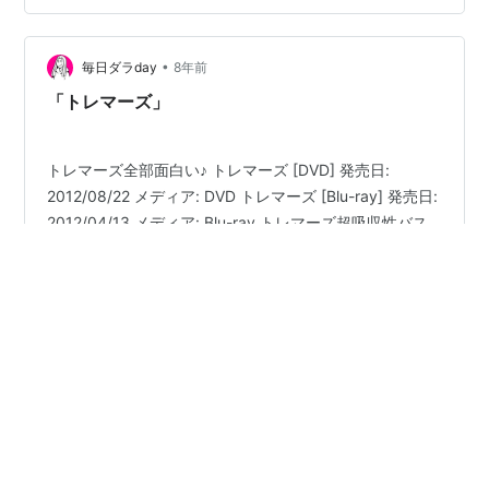
Market △(レンタル) Disney+ × 注意点 本ページの情報
は2021年10月…
•
毎日ダラday
8年前
「トレマーズ」