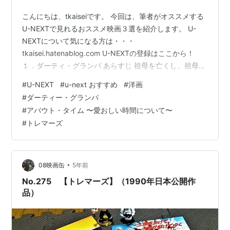
こんにちは、tkaiseiです。 今回は、筆者がオススメする
U-NEXTで見れるおススメ映画３選を紹介します。 U-
NEXTについて気になる方は・・・
tkaisei.hatenablog.com U-NEXTの登録はここから！
１．ダーティ・グランパ あらすじ 祖母を亡くし、祖母と
の思い出をめぐるためにディックに強引に誘われるジェ
#
U-NEXT
#
u-next おすすめ
#
洋画
イソン。ジェイソンは１週間後に結婚式が控えているの
#
ダーティー・グランパ
だが、ディックは久しぶりの独身生活に羽目を外しす
#
アバウト・タイム 〜愛おしい時間について〜
ぎ・・・・・ ザック・エフロン演じる弁護士のジェイソ
#
トレマーズ
ン、ロバート・デ・ニーロ演じるディックが起こす少し
過激で笑える、家族を見つめなおす旅がとてもおもしろ
い！！ 作者はセ…
•
08映画缶
5年前
No.275 【トレマーズ】（1990年日本公開作
品）