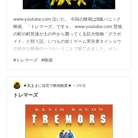
www.youtube.com 泣いた。 今回の映画はB級パニック
映画、「トレマーズ」です↓。 www.youtube.com 荒地
の町の町民達が土の中から襲ってくる巨大怪物「グラボ
イド」と戦う話。いつもの如くゲーム実況者タイショウ
の好きな映画の一つということで観てみました。ホン
ト、観てる映画の半分はタイショウの影響で観てますね
#
トレマーズ
#
映画
ｗ。タイショウが好きだと言っていたガンマニア夫婦の
家で武器がたくさん揃ってるシーンも出てきて「あー、
これのことか!」ってなった。確かにああいうのはテンシ
•
ョン上がる。 最初は「よく観そうなレトロなB級パニッ
★気ままに自宅で映画観賞★
5年前
ク映画かな」って感じだったけど、町民で集まってグラ
トレマーズ
ボイドと戦うとこ…