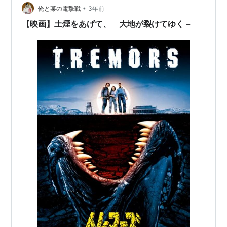
•
俺と某の電撃戦
3年前
【映画】土煙をあげて、 大地が裂けてゆく－