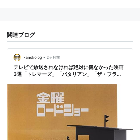
監督：
ロン・アンダーウッド
製作：
ブレント・マドック
、
S・S・ウィルソン
製作総指揮：
ゲイル・アン・ハード
関連ブログ
脚本：
S・S・ウィルソン
＆
ブレント・マドック
原案：
S・S・ウィルソン
＆
ブレント・マドック
＆
ロ
ン・アンダーウッド
•
kanokolog
2ヶ月前
撮影：
アレクサンダー・グラジンスキー
テレビで放送されなければ絶対に観なかった映画
編集：
O・ニコラス・ブラウン
3選「トレマーズ」「バタリアン」「ザ・フラ
イ」
音楽：
アーネスト・トルースト
概要
ケヴィン・ベーコン
フレッド・ウォード
フィン・カーター
マイケル・グロス