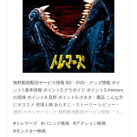
無料動画配信サービス情報 BD・DVD・グッズ情報 ポイ
ント1.基本情報 ポイント2.グラボイド ポイント3.tremors
の意味 ポイント4.見所 ポイント5.小ネタ・裏話 こんな方
にオススメ 登場人物 あらすじ・ストーリー レビュー・
感想 スポンサーリンク 無料動画配信サービス情報 『ト
レマーズ』を無料で見る事が出来る動画配信サービス
#
トレマーズ
#
パニック映画
#
アクション映画
(VOD)の一覧です。 Amazon prime video △(レンタル)
#
モンスター映画
U-NEXT 〇 Netflix × hulu × ABEMA × dTV × Video