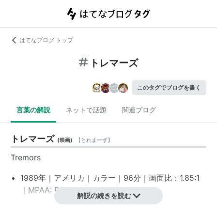
はてなブログ トップ
トレマーズ
このタグでブログを書く
言葉の解説
ネットで話題
関連ブログ
トレマーズ
(
映画
)
【
とれまーず
】
Tremors
1989年｜アメリカ｜カラー｜96分｜画面比：1.85:1
｜MPAA: PG-13
*1
解説の続きを読む
スタッフ