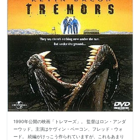
トレマーズ [DVD]
出版社/メーカー:
ユニバーサル・ピク
チャーズ・ジャパン
発売日:
2003/08/22
メディア:
DVD
クリック
: 12回
この商品を含むブログ (5件) を見る
リスト::外国の映画::題名::た行
洋画
*1
:
PG-13 for intense, creature violence/gore and
1990年公開の映画「トレマーズ」。 監督はロン・アンダ
language.
ーウッド。主演はケヴィン・ベーコン、フレッド・ウォ
ード。 続編がけっこう作られていますが、これもあまり