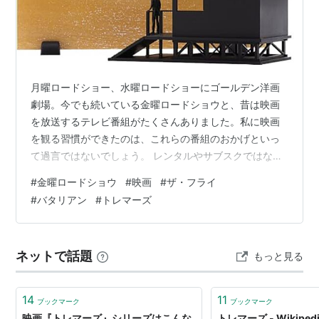
レバ・マッケンタイア
ボビー・ジャコビー
ヴィクター・ウォン
ビビ・ベッシュ
月曜ロードショー、水曜ロードショーにゴールデン洋画
アリアナ・リチャーズ
劇場。今でも続いている金曜ロードショウと、昔は映画
シャーロット・スチュワート
を放送するテレビ番組がたくさんありました。私に映画
トニー・ジェナロ
を観る習慣ができたのは、これらの番組のおかげといっ
て過言ではないでしょう。 レンタルやサブスクではない
リチャード・マーカス
ので、放送される映画を選ぶことはできません。おかげ
#
金曜ロードショウ
#
映画
#
ザ・フライ
概要
で、自分では絶対に観ようとは思わない作品にも触れる
#
バタリアン
#
トレマーズ
ことができました。 テレビで放送されていなければ絶対
砂漠と渓谷に挟まれた人口14人の小さな街に、地中を這
に観なかった映画3選、私の場合です。
い進み、獲物を狙う巨大なモンスター「グラボイズ」が
ネットで話題
襲いかかる。陸の孤島に閉じ込められた形になった人々
もっと見る
に勝算はあるのか？
陽性かつ軽快なモンスター・パニック映画の快作。
14
11
ブックマーク
ブックマーク
『JAWS／ジョーズ』の陸上版といった内容だが、愛嬌
映画『トレマーズ』シリーズはこんな
トレマーズ - Wikiped