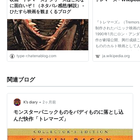
に面白いぞ！（ネタバレ感想/解説） -
のある人物描写、細部のアイディア、気の利いた展開、
ひたすら映画を観まくるブログ
スリルとサスペンスと内容盛りだくさん。無駄の無い展
『トレマーズ』（Tremo
開も含めて楽しめる愛すべき小品。
制作されたパニック映画
1990年1月にロン・アン
吹き替え版の声優
作が劇場公開、興行成績
もののカルト映画として人
ビデオリリースの続編が
DVD&VIDEO版
type-r.hatenablog.com
ja.wikipedia.org
か、『トレマーズ・ザ・
ケヴィン・ベーコン：安原義人
（w:Tremors (TV series)』
フレッド・ウォード：内海賢二
フィン・カーター：勝生真沙子
関連ブログ
マイケル・グロス：小林清志
レバ・マッキンタイア：谷育子
•
K’s diary
2ヶ月前
TV版
モンスターパニックものをバディものに落とし込
ケヴィン・ベーコン：井上和彦
んだ快作「トレマーズ」
フレッド・ウォード：田中信夫
DVD