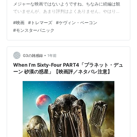
メジャーな映画ではないようですね。ちなみに続編は観
ていませんが、あまり評判はよくありません。やはりこ
の一作目が一番じゃないかと思います。 西部の田舎町パ
#
映画
#
トレマーズ
#
ケヴィン・ベーコン
ーフェクション。この町は住民が数十人しか住んでいな
#
モンスターパニック
くて、のんびりとした穏やかな町です。 そこで便利屋を
営むバルとアール。二人は悪態を付きながらも、どこか
楽し気に雑用をしていました。 しかし、いい加減その日
暮らしの生活に飽き飽きしたのか、一攫千金を求めて街
•
G3の雑感録
1年前
を出ていこうとします。もうこの辺の設…
When I’m Sixty-Four PART4「プラネット・デュ
ーン 砂漠の惑星」【映画評／ネタバレ注意】