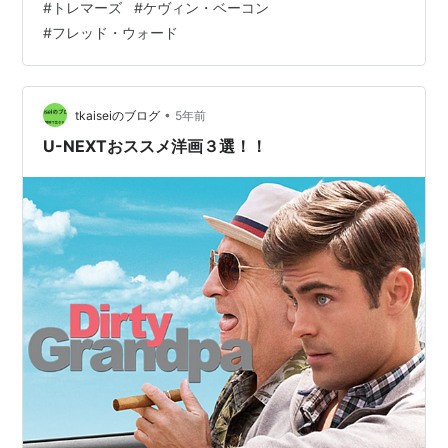
#
トレマーズ
#
ケヴィン・ベーコン
な人のウェスタンハットが良く似合う。さすがに時代が
#
フレッド・ウォード
違うから車だけど馬も出てくるから良かった。やっぱり
こういう舞台には馬が似合うね。ジャンル的にはパニッ
クなんだろうけど、怖さよりもどうやって穴を掘ったの
か気になるんだよね。人力？ユンボ？なんてずっと考え
•
tkaiseiのブログ
5年前
ちゃった。でもこういうところだったら掘っても怒ら
U-NEXTおススメ洋画３選！！
れ…