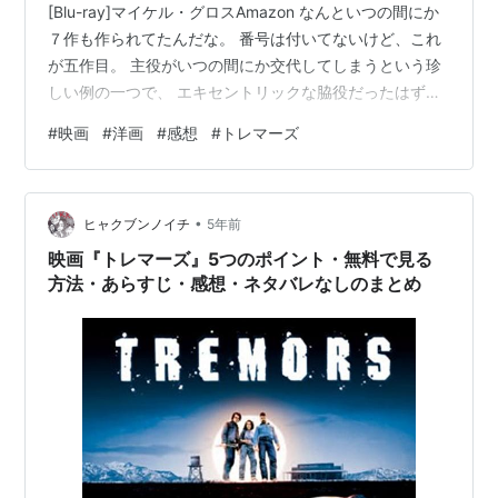
[Blu-ray]マイケル・グロスAmazon なんといつの間にか
７作も作られてたんだな。 番号は付いてないけど、これ
が五作目。 主役がいつの間にか交代してしまうという珍
しい例の一つで、 エキセントリックな脇役だったはずの
バートが堂々とした主役の作品。 このまま７作目までそ
#
映画
#
洋画
#
感想
#
トレマーズ
の構図のようだな。 これだけのシリーズ物だと、ほぼ例
外なく当てはまるように、 シリーズ一作目だけがずば抜
けて良くて、 二作目以降はどんな頑張ってもそこそこ、
•
というまさにそのまま。 （ただ、そこそこは楽しめちゃ
ヒャクブンノイチ
5年前
うもんだから、ずるずるというパターン） 登場人物が少
映画『トレマーズ』5つのポイント・無料で見る
な目で、…
方法・あらすじ・感想・ネタバレなしのまとめ