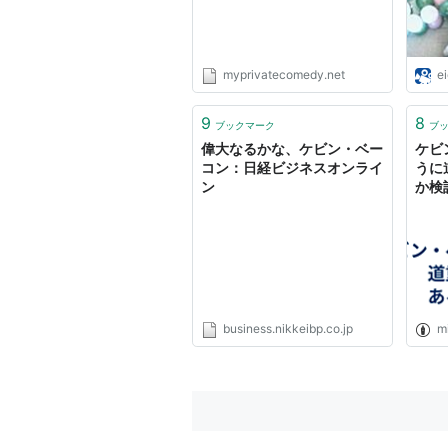
myprivatecomedy.net
e
9
8
ブックマーク
ブ
偉大なるかな、ケビン・ベー
ケビ
コン：日経ビジネスオンライ
うに
ン
か検
business.nikkeibp.co.jp
m