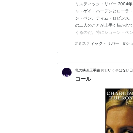
ミスティック・リバー 2004
ャ・ゲイ・ハーデンとローラ
ン・ペン、ティム・ロビンス
の二人のことが上手く描かれ
くるのだ。特にショーン・ペ
悪と解っていても、そんな常
#
ミスティック・リバー
#
シ
様。 自分の娘の殺害場所へと
そしてそのカメラが同じように
私の映画玉手箱 何という事はない
コール