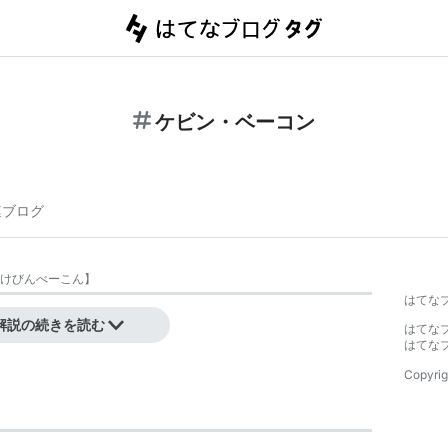
ケビン・ベーコン
連ブログ
けびんべーこん
】
はてな
解説の続きを読む
はてな
はてな
Copyrig