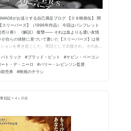
MA08がお送りする自己満足ブログ 【０８映画缶】 間
8 【スリーパーズ】（1996年作品） 今回はパンフレット
前売り券》 《解説》 復讐―― それは血よりも濃い友情
ラが自らの体験に基づいて書いた【スリーパーズ】は発
ーションを巻き起こした。実話として出版され、そのあま
描写は論議を呼び、そして瞬く間に大ベストセラーとなっ
・パトリック
#
ブラッド・ピット
#
ケビン・ベーコン
ヘルズ・キッチン（地獄の台所）》と呼ばれる町で貧し
バート・デ・ニーロ
#
バリー・レビンソン監督
少年…
の前売券
#
映画のチラシ
•
日常日記
4ヶ月前