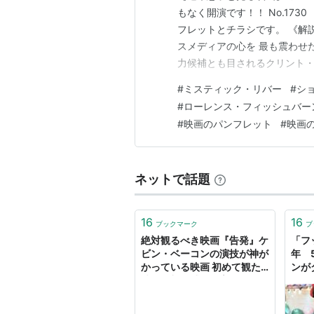
もなく開演です！！ No.173
フレットとチラシです。 《解説
スメディアの心を 最も震わせ
力候補とも目されるクリント
は心に傷を抱えて大人になっ
#
ミスティック・リバー
#
シ
く深い感動を生み出した本物の
#
ローレンス・フィッシュバー
た忌まわしい誘拐事件。１人が
#
映画のパンフレット
#
映画
ネットで話題
16
16
ブックマーク
ブ
絶対観るべき映画『告発』ケ
「フ
ビン・ベーコンの演技が神が
年 
かっている映画 初めて観た
ンが
時の衝撃と感動は忘れられな
画ニュ
い - THE ENTERTAINMENT
DIARIES