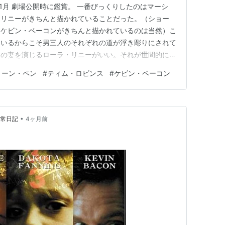
年1月 劇場公開時に鑑賞。 一番びっくりしたのはマーシ
・リニーがきちんと描かれていることだった。（ショー
、ケビン・ベーコンがきちんと描かれているのは当然）こ
ているからこそ男三人のそれぞれの道が浮き彫りにされて
ンの妻を演じるローラ・リニーがいい。それが世間的には
識をあざ笑い、何処までも男を信じてついていこうとする
ョーン・ペン
#
ティム・ロビンス
#
ケビン・ベーコン
乗り込もうとするショーン・ペンを上から取るカメラ、
娘の殺害現場をも上から…
•
日常日記
4ヶ月前