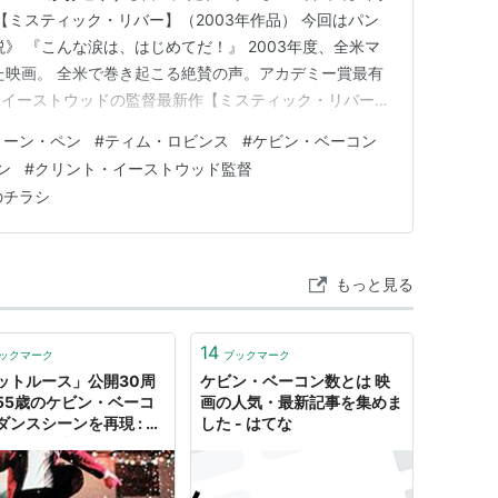
0 【ミスティック・リバー】（2003年作品） 今回はパン
》 『こんな涙は、はじめてだ！』 2003年度、全米マ
た映画。 全米で巻き起こる絶賛の声。アカデミー賞最有
・イーストウッドの監督最新作【ミスティック・リバー】
た少年たちの衝撃的な悲劇を正面から描き切り胸に焼き付
ョーン・ペン
#
ティム・ロビンス
#
ケビン・ベーコン
傑作だ。 ３人の幼馴染の少年たちが子供時代に体験し
ン
#
クリント・イーストウッド監督
…
のチラシ
もっと見る
14
ックマーク
ブックマーク
ットルース」公開30周
ケビン・ベーコン数とは 映
55歳のケビン・ベーコ
画の人気・最新記事を集めま
ダンスシーンを再現 : 映
した - はてな
ース - 映画.com