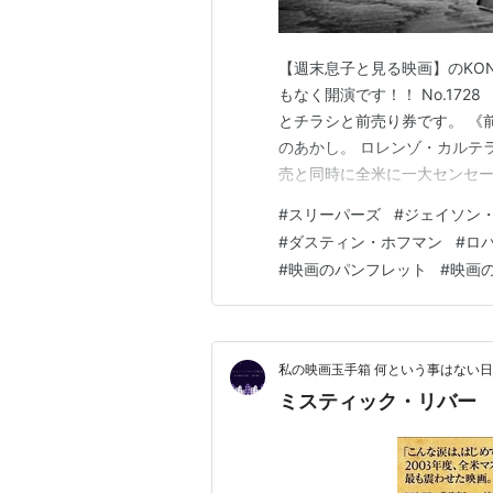
【週末息子と見る映画】のKON
もなく開演です！！ No.172
とチラシと前売り券です。 《
のあかし。 ロレンゾ・カルテ
売と同時に全米に一大センセ
りの衝撃的な内容とリアルな
#
スリーパーズ
#
ジェイソン
た。 物語はニューヨークの《
#
ダスティン・ホフマン
#
ロ
くも強い友情で結ばれた４人の
#
映画のパンフレット
#
映画
私の映画玉手箱 何という事はない
ミスティック・リバー