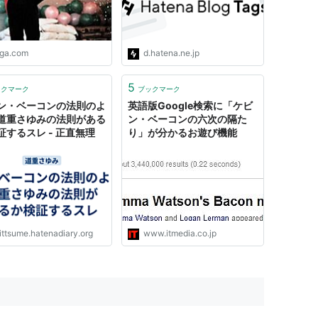
iga.com
d.hatena.ne.jp
5
ックマーク
ブックマーク
ン・ベーコンの法則のよ
英語版Google検索に「ケビ
道重さゆみの法則がある
ン・ベーコンの六次の隔た
証するスレ - 正直無理
り」が分かるお遊び機能
ittsume.hatenadiary.org
www.itmedia.co.jp