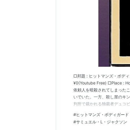
チャイルド44 森に消えた子供た
猿の惑星：新世紀
（ライジング）
ロボコップ
（2014） 出演
欲望のバージニア
（2012） 出演
ダークナイト ライジング
（201
裏切りのサーカス
（2011） 出演
カンフー・パンダ2
（2011） 
ハリー・ポッターと死の秘宝
PA
赤ずきん
（2011) 出演
□邦題 : ヒットマンズ・ボディガード ■D
ザ・ウォーカー
（2010） 出演
¥0(Youtube Free) □P
Disney’sクリスマス・キャロル
（
依頼人を暗殺されてしまった
いでいた。一方、殺し屋のキ
レイン・フォール/雨の牙
(2008
判所で裁かれる独裁者デュコ
ダークナイト
（2008） 出演
中にデュコビッチの手先に襲
ハリー・ポッターと不死鳥の騎
#
ヒットマンズ・ボディガード
イドを連れて隠れ家に潜伏し
#
サミュエル・L・ジャクソン
スパイラル・バイオレンス
（20