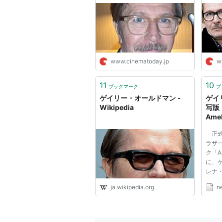
『ダークナイト』まで！ - シ
ィッ
スカーレット・レター
（1995）
ネマトゥデイ
シネ
告発
（1995） 出演
レオン
（1994） 出演
堕ちた天使たち
（2）（1993）
www.cinematoday.jp
w
蜘蛛女
（1993） 出演
トゥルー・ロマンス
（1993） 
11
10
ブックマーク
ブ
ドラキュラ
（1992） 出演
ゲイリー・オールドマン -
ゲイ
Wikipedia
写版「
JFK
（1991） 出演
Ame
ローゼンクランツとギルデンス
ース
正式
クリミナル・ロウ
（1988） 出演
ラザ
ク「A
トラック29
（1988） 出演
に、
プリック・アップ
（1987） 出演
レナ
る可
シド・アンド・ナンシー
（1986
ja.wikipedia.org
n
「AK
リー
アカデミー賞
「AK
時59