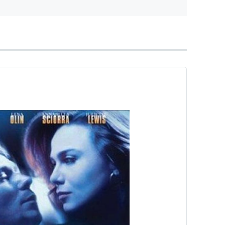
ログ...
トラーから世界を救った男
（2017） 主演男優賞
演男優賞
[DVD]
イオニアLDC
4
 (7件) を見る
ary