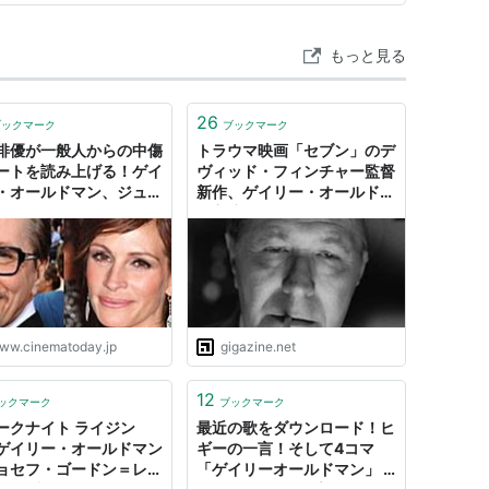
ット
（2005） 出演
出演
もっと見る
の囚人
（2004） 出演
 出演
26
ブックマーク
ブックマーク
 出演
俳優が一般人からの中傷
トラウマ映画「セブン」のデ
2002）＜未＞ 出演
ートを読み上げる！ゲイ
ヴィッド・フィンチャー監督
・オールドマン、ジュリ
新作、ゲイリー・オールドマ
001）＜TV＞ゲスト出演
ロバーツら｜シネマトゥ
ン主演の「Mank／マンク」
予告編が公開中
演
VM＞ 出演
） 出演
ww.cinematoday.jp
gigazine.net
出演
12
ックマーク
ブックマーク
 出演
ークナイト ライジン
最近の歌をダウンロード！ヒ
監督、脚本
ゲイリー・オールドマン
ギーの一言！そして4コマ
ョセフ・ゴードン＝レヴ
「ゲイリーオールドマン」 -