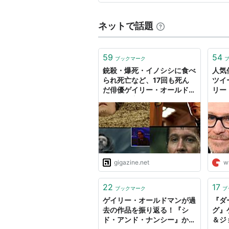
ハリー・ポッターと炎のゴブレ
バットマン ビギンズ
（2005） 
ネットで話題
ハリー・ポッターとアズカバン
SIN 凶気の果て
（2003）＜未＞
59
54
ブックマーク
タイニー・ラブ
（2003）＜未＞
銃殺・爆死・イノシシに食べ
人気
アメージング・ハイウェイ60
（
られ死亡など、17回も死ん
ツイ
だ俳優ゲイリー・オールドマ
リー
フレンズ
（7th Season）（2
ンの死に方まとめ
ア・
ハンニバル
（2001） 出演
デイ
ザ・コンテンダー
（2000） 出
JESUS 奇蹟の生涯
（1999）＜T
ロスト・イン・スペース
（1998
gigazine.net
w
キャメロット
（1998）声の出演
エアフォース・ワン
（1997） 
22
17
ブックマーク
ブ
フィフス・エレメント
（1997）
ゲイリー・オールドマンが過
『ダ
ニル・バイ・マウス
（1997）
去の作品を振り返る！『シ
グ』
ド・アンド・ナンシー』から
＆ジ
バスキア
（1996） 出演