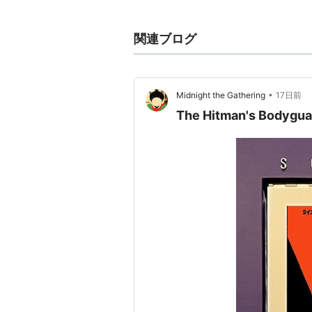
関連人物
関連ブログ
ジゼル・シュミット
：妻（2017
アレクサンドラ・エデンボロー
•
Midnight the Gathering
17日前
ドーニャ・フィオレンティーノ
The Hitman's Bodygua
ユマ・サーマン
：元妻（1990年
レスリー・マンヴィル
：元妻（19
主な作品
キミとボクの距離
（2017）＜未
ヒットマンズ・ボディガード
（2
ウィンストン・チャーチル／ヒ
クリミナル 2人の記憶を持つ男
（
マン・ダウン 戦士の約束
（201
I AM スティーヴ・マックイーン