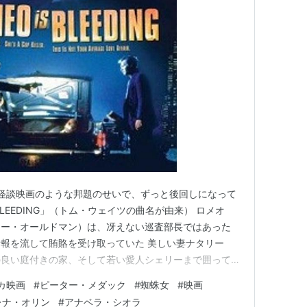
lish
ss Books
]
ポニーキャニオン
19
グ (22件) を見る
 まるで怪談映画のような邦題のせいで、ずっと後回しになって
 BLEEDING」（トム・ウェイツの曲名が由来） ロメオ
リー・オールドマン）は、冴えない巡査部長ではあった
報を流して賄賂を受け取っていた 美しい妻ナタリー
ンシー [DVD]
の良い庭付きの家、そして若い愛人シェリーまで囲ってい
し屋のロシア系の美女モナ（レナ・オリン）を護送する
東北新社
カ映画
#
ピーター・メダック
#
蜘蛛女
#
映画
/25
で話しかけてしまったことから、ジャックの運命は大きく
レナ・オリン
#
アナベラ・シオラ