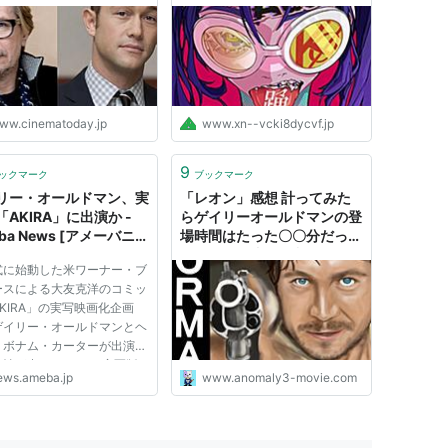
ト 単独インタビュー｜
ハマサンス コンプリートラ
 出演
マトゥデイ
イフ
＜TVM＞ 出演
ww.cinematoday.jp
www.xn--vcki8dycvf.jp
出演
9
ックマーク
ブックマーク
リー・オールドマン、実
「レオン」感想 計ってみた
AKIRA」に出演か -
らゲイリーオールドマンの登
ba News [アメーバニュ
場時間はたった〇〇分だっ
ターンは死んだ
（1990） 出演
]
た！ - アノ映画日和
に始動した米ワーナー・ブ
ースによる大友克洋のコミッ
KIRA」の実写映画化企画
ゲイリー・オールドマンとヘ
・ボナム・カーターが出演す
能性が出てきた。 ・実写版
） 出演
ews.ameba.jp
www.anomaly3-movie.com
IRA」が正式始動 主…ゲイ
・オールドマン、実写版
IRA」に出演か 10月26日17
分 提供：映画.com コメン