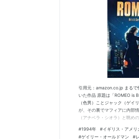
作者:
Gary Oldman,Jack Eng
出版社/メーカー:
ScreenPre
発売日:
1998/04/01
メディア:
ハードカバー
クリック
: 9回
この商品を含むブログを見る
バスキア [DVD
出版社/メーカー:
発売日:
2006/07/
メディア:
DVD
クリック
: 44回
この商品を含むブロ
引用元：amazon.co.jp
いた作品 原題は「ROMEO is
（色男）ことジャック（ゲイ
が、その裏でマフィアに内部情
シド・アンド・ナ
（アナベラ・シオラ）と眺め
た ところが、ある日任務で殺
出版社/メーカー:
#
1994年
#
イギリス・アメリ
発売日:
2006/05
ことになり、好奇心から車内
#
ゲイリー・オールドマン
#
メディア:
DVD