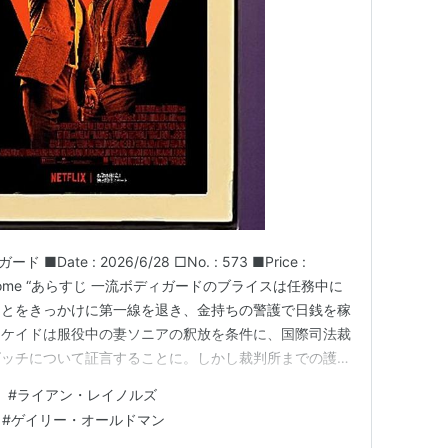
ち
（2015） 出演
（2014） 出演
2） 出演
声の出演
RT 2（2011） 出演
ate : 2026/6/28 □No. : 573 ■Price :
lace : Home “あらすじ 一流ボディガードのブライスは任務中に
2009） 出演
ことをきっかけに第一線を退き、金持ちの警護で日銭を稼
ンケイドは服役中の妻ソニアの釈放を条件に、国際司法裁
) 出演
ビッチについて証言することに。しかし裁判所までの護送
撃され、護送チームのほとんどが殺されてしまう。キンケ
士団
（2007） 出演
#
ライアン・レイノルズ
た女性捜査官アメリアは内通者の存在を…
#
ゲイリー・オールドマン
06）＜未＞ 出演