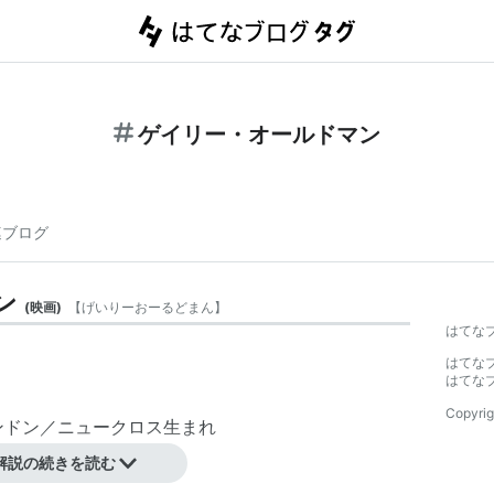
ゲイリー・オールドマン
連ブログ
ン
(
映画
)
【
げいりーおーるどまん
】
はてな
はてな
はてな
Copyrig
ロンドン／ニュークロス生まれ
解説の続きを読む