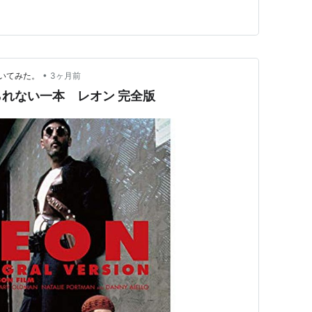
ンで…
グ (9件) を見る
•
いてみた。
3ヶ月前
れない一本 レオン 完全版