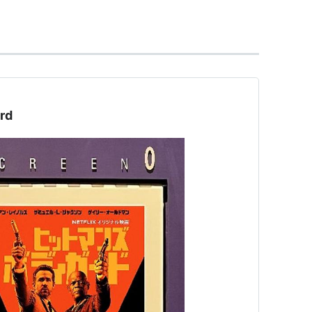
年9月-）
：元妻（2008年12月-2015年／離婚）
：元妻（1997年2月-2001年4月／離婚）
rd
10月-1992年4月／離婚）
87-1990／離婚）
＞ 出演
017）＜未＞ 出演
トラーから世界を救った男
（2017） 出演
2016） 出演
5） 出演
（2014）＜未＞ 出演