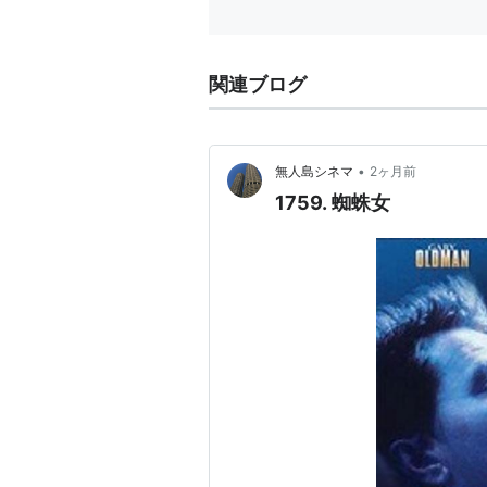
受賞
ト0 ブ
ウィンストン・チャーチル／ヒ
関連ブログ
候補
裏切りのサーカス
（2011） 主
•
無人島シネマ
2ヶ月前
1759. 蜘蛛女
プリック・アップ 
出版社/メーカー:
パ
発売日:
2002/05/2
メディア:
DVD
クリック
: 15回
この商品を含むブログ
Nil by Mouth: Photo-Di