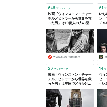
ストン・チャーチルに白羽の
646
51
ブックマーク
ブ
を叱咤激励する妻クレメンテ
映画『ウィンストン・チャー
№1
んだチャーチルの言葉をタイ
チル／ヒトラーから世界を救
ン 
がら、国難に陥ったイギリス
った男』は10億人の人の歴
チル
史を踏みにじる
った男 
和平交渉をすすめるチェンバ
万 
も、「決して屈しない」と徹
そんななか、ドイツ軍に追い
岸まで撤退し孤立状態となっ
www.buzzfeed.com
ba
るすべがない。ならば彼ら兵
だ、大型船はもちろん、ボー
20
14
ブックマーク
ブ
こうしてダイナモ作戦が実行
映画「ウィンストン・チャー
ウィ
チル／ヒトラーから世界を救
ヒト
日に日にナチス・ドイツの勢
った男」は英国でどう受け止
- 
ヒトラーに屈するのか、それ
められたか 人物像の今（小
林恭子） - エキスパート -
命がチャーチルの手に委ねら
Yahoo!ニュース
彼の姿に、就任当初はチャー