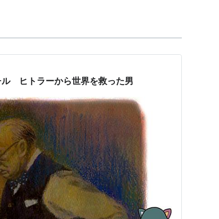
サ・ブルース
、
エリック・フェルナー
、
アントソニ
アーバンスキー
ル
、
ライザ・チェイシン
、
ルーカス・ウェブ
チル ヒトラーから世界を救った男
ン
ラ・グリーンウッド
デュラン
マス