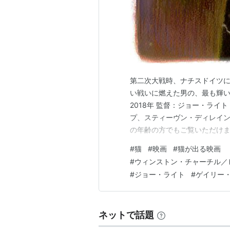
ベン・メンデルソーン
リリー・ジェームズ
ロナルド・ピックアップ
スティーヴン・ディレイン
ニコラス・ジョーンズ
サミュエル・ウェスト
第二次大戦時、ナチスドイツ
い戦いに燃えた男の、最も輝いた
デヴィッド・スコフィールド
2018年 監督：ジョー・ライ
リチャード・ラムスデン
プ、スティーヴン・ディレイン
の年齢の方でもご覧いただけま
概要
役） チャーチルの飼い猫 名前：
#
猫
#
映画
#
猫が出る映画
第二次世界大戦終結から80年
#
ウィンストン・チャーチル／
1940年5月、第二次世界大
する戦勝80年記念パレードが
#
ジョー・ライト
#
ゲイリー
拡大し、フランスは陥落間近
閣不信任決議が出されたチェ
クスが最適任者だという声が
ネットで話題
らの人気は高いが、たび重なる