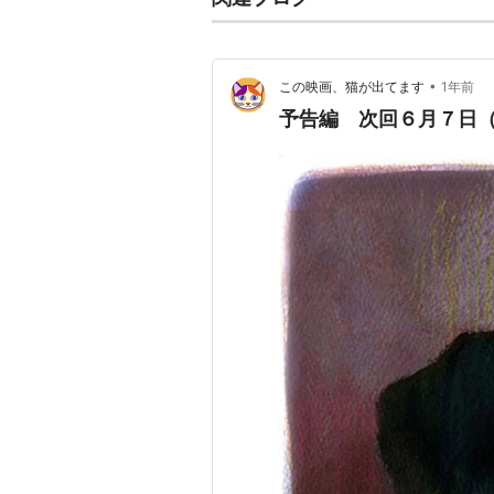
•
この映画、猫が出てます
1年前
予告編 次回６月７日
アカデミー賞
受賞：メイクアップ＆ヘアスタ
候補：作品賞、撮影賞、プロダ