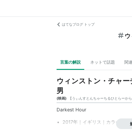
はてなブログ トップ
ウ
言葉の解説
ネットで話題
関
ウィンストン・チャー
男
(
映画
)
【
うぃんすとんちゃーちるひとらーから
Darkest Hour
2017年｜イギリス｜カラー｜125分