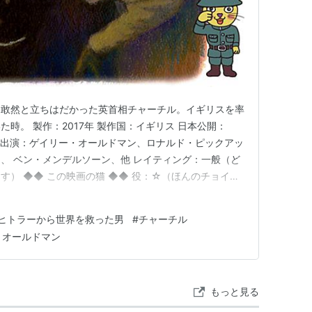
に敢然と立ちはだかった英首相チャーチル。イギリスを率
時。 製作：2017年 製作国：イギリス 日本公開：
ト 出演：ゲイリー・オールドマン、ロナルド・ピックアッ
、 ベン・メンデルソーン、他 レイティング：一般（ど
す） ◆◆ この映画の猫 ◆◆ 役：☆（ほんのチョイ
不明 色柄： 茶トラ ◆愛される政治家 今年2025年は
。イギリスでは５月５日にロンドンでナチスドイツに対
ヒトラーから世界を救った男
#
チャーチル
戦初期。ヒトラー率いるナチス・ドイツの勢力が
行…
・オールドマン
、イギリスにも侵略の脅威が迫っていた。 内
ンバレン首相の後任として、外相のハリファッ
あがるが、本人はこれを固辞。そこで、国民か
もっと見る
失策から政党内の “嫌われ者”であったウィン