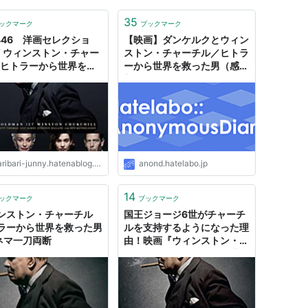
矢が立つ。 朝から酒をたしなむ変わり者の夫
35
ックマーク
ブックマーク
ィーンや、気難しくもウィットとユーモアに富
,446 洋画セレクショ
【映画】ダンケルクとウィン
ピングする秘書エリザベスのサポートを受けな
“ ウィンストン・チャー
ストン・チャーチル／ヒトラ
の新首相に就任したチャーチルは、ドイツとの
/ヒトラーから世界を救
ーから世界を救った男（感
Darkest Hour ” -
想）
レンとハリファックスらに陰口を叩かれながら
屋 情 報 発 信 局
底抗戦を誓う。
込まれた英国軍は、フランス・ダンケルクの海
ていた。３０万人もの兵士が包囲され、救出す
ribari-junny.hatenablog.com
anond.hatelabo.jp
士を救うべく船をダンケルクへ向かわせるの
トや小型船など民間の船もすべて召集して 。
14
ックマーク
ブックマーク
された。
ンストン・チャーチル
国王ジョージ6世がチャーチ
ラーから世界を救った男
ルを支持するようになった理
いは増す一方で、英国にも上陸の危機が迫る。
シネマ一刀両断
由！映画『ウィンストン・チ
とも戦うのか。ヨーロッパのみならず世界の運
ャーチル ヒトラーから世界
を救った男』 - AKIRAの映
れた。日々悩み、葛藤するチャーチル。そんな
画・ドラマブログ
チルに対して懐疑的だった英国王ジョージ６世