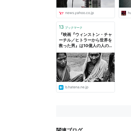
も心を開き、二人は絆を育む
そしてついに、チャーチルは
news.yahoo.co.jp
hu
（公式サイトより）
13
ブックマーク
予告編
『映画『ウィンストン・チャ
ーチル／ヒトラーから世界を
救った男』は10億人の人の
歴史を踏みにじる』へのコメ
ント
b.hatena.ne.jp
関連ブログ