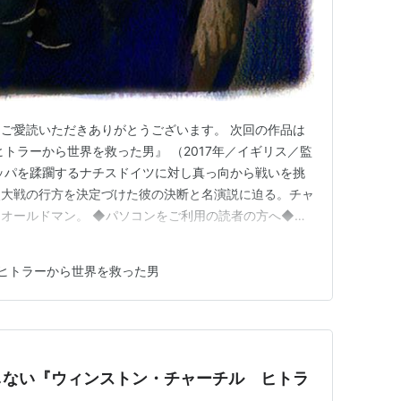
 material.
ご愛読いただきありがとうございます。 次回の作品は
トラーから世界を救った男』 （2017年／イギリス／監
ッパを蹂躙するナチスドイツに対し真っ向から戦いを挑
次大戦の行方を決定づけた彼の決断と名演説に迫る。チャ
オールドマン。 ◆パソコンをご利用の読者の方へ◆過
画面最下部、オレンジのエリア内の「カテゴリー」「月別
ご利用ください。
ヒトラーから世界を救った男
しない『ウィンストン・チャーチル ヒトラ
』