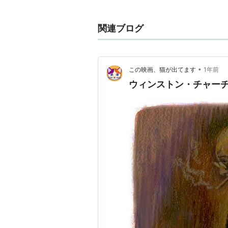
スタッフ
関連ブログ
監督：
ジョー・ライト
製作：
ティム・ビーヴァン
、
リ
ー・マッカーテン
、
ダグラス・
製作総指揮：
ジェームズ・ビド
•
この映画、猫が出てます
1年前
ウィンストン・チャー
脚本：
アンソニー・マクカーテ
プロダクション・デザイン：
サ
衣装デザイン：
ジャクリーン・
撮影：
ブリュノ・デルボネル
編集：
ヴァレリオ・ボネッリ
音楽：
ダリオ・マリアネッリ
キャスト
ゲイリー・オールドマン
クリスティン・スコット・トー