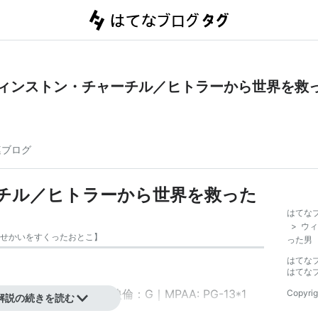
ィンストン・チャーチル／ヒトラーから世界を救
連ブログ
チル／ヒトラーから世界を救った
はてな
>
ウィ
せかいをすくったおとこ
】
った男
はてな
はてな
｜画面比：1.85:1｜映倫：G｜MPAA: PG-13
*1
Copyrig
解説の続きを読む