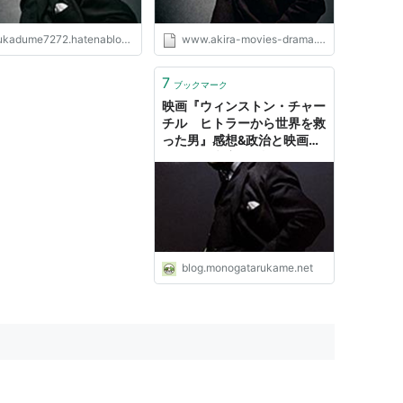
。
歴史的決断を下す 。
kadume7272.hatenablog.com
www.akira-movies-drama.com
7
ブックマーク
映画『ウィンストン・チャー
チル ヒトラーから世界を救
った男』感想&政治と映画に
ついての考察 - 物語る亀
blog.monogatarukame.net