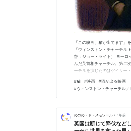
*1
:
Rated PG-13 for some thematic
「この映画、猫が出てます」を
『ウィンストン・チャーチル ヒ
督：ジョー・ライト） ヨーロ
んだ英首相チャーチル。第二
ーチルを演じたのはゲイリー・
去の記事の検索には、ブログ
#
猫
#
映画
#
猫が出る映画
アーカイブ」または検索窓を
#
ウィンストン・チャーチル／
•
ののの・ド・メモワール
1年前
英国は断じて降伏など
ーから世界を救った男