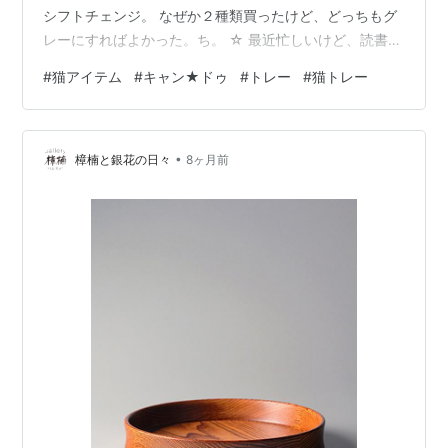
シフトチェンジ。 なぜか２種類買ったけど、どっちもグ
レーにすればよかった。ち。 ☆ 最近忙しいけど、読書の
時間は確保したぞ。 猫の置き時計 兼 壁掛け時計 ネコム
#
猫アイテム
#
キャン★ドゥ
#
トレー
#
猫トレー
ーブクロック ハンドメイド 日本製 猫型の秒針 ギフト 新
築祝 結婚祝 開店祝 引越し祝 プレゼント包装無料 オシャ
レ 猫柄 猫雑貨 雑貨 猫グッズ ねこ ネコ キャット T's
•
COLLECTION ティーズコレクション価格: 4235 円楽天
樟楠と銀花の日々
8ヶ月前
で詳細を見る 猫雑貨 猫 ねこ ネコ プ…