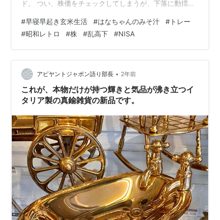
ド。 つい、株価をチェックしてしまうが、下落に動揺し
てはいけない。 短期的な動きに惑わされず、ここは、売
#
早寝早起き玄米生活
#
はなちゃんのみそ汁
#
トレー
らずに淡々と積み立てる。 一方、お盆を過ぎても気温は
#
昭和レトロ
#
株
#
乱高下
#
NISA
一向に下がる気配はない。 尋常ではない暑さが続く。 母
が漬けたラッキョウと冷えたビールで心と体をクールダ
ウン。 昭和レトロなトレーは、亡き妻が幼少時に使った
もの。 娘も使った。 お金に換えられない「わが家の資
•
アビヤントジャポン語り部長
2年前
産」。 孫の代まで使えるだ…
これが、本物だけが持つ輝きと気品が沸き立つイ
タリア製の真鍮雑貨の新品です。