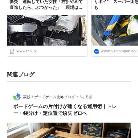
衝突 運転していた女性「右折やめて
りポイ” スーパー困
直進したら、ぶつかった」 現場は東
も
京･日本橋 3人負傷｜FNNプライムオ
ンライン
www.fnn.jp
www.nishinippon.co.j
関連ブログ
•
実践！ボードゲーム攻略ブログ
5ヶ月前
ボードゲームの片付けが速くなる運用術｜トレ
ー・袋分け・定位置で紛失ゼロへ