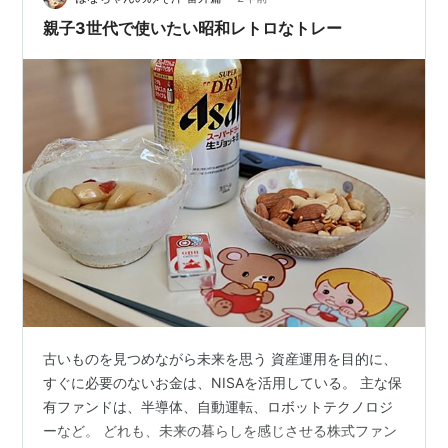
す。 ４枚分を分解します 前回の余りもありますが、３台
親子3世代で使いたい昭和レトロなトレー
目もあるので４枚分分解します…
古いものを見つめながら未来を思う 資産運用を目的に、
すぐに必要のないお金は、NISAを活用している。 主な保
有ファンドは、半導体、自動運転、ロボットテクノロジ
ーなど。 どれも、未来の暮らしを感じさせる株式ファン