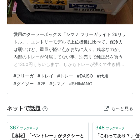
愛用のクーラーボックス「シマノ フリーガライト 26リッ
トル」。エントリーモデルで上位機種に比べて、保冷力
は弱いけど、重量が軽い点がお気に入り。残念なのが、
内部のトレーが付属してない事。別売りで純正品を買う
と1300円くらいします。しかもトレーが浅くて生き餌の
パック以外は入らないんじゃない？みたいな。（クーラ
#
フリーガ
#
トレイ
#
トレー
#
DAISO
#
代用
ー本体底部の滑り止めゴムも別売りなんですよ…）先達
#
ダイソー
#
26
#
シマノ
#
SHIMANO
がDAISO等で買える代用品について紹介されている記事
は多数（ありがとうございます）、紹介されている商品
を探していたのですが大昔に販売終了。他の物を探すべ
ネットで話題
もっと見る
く、本日ご近所DAISOへ。 側面には穴が開いているが、
まさにほしいサイズのトレー。深…
367
348
ブックマーク
ブックマーク
【速報】「ベントレー」がタクシーと
「これってあり？」包