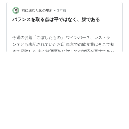
クに見られる燻された様な金色となります。また、酸性
水で漬け込んで還元したり、真鍮磨き…
•
前に進むための場所
3年前
バランスを取る点は平ではなく、腹である
今週のお題「こぼしたもの」 ワインバー？、レストラ
ン？とも表記されていたお店 東京での飲食業はそこで初
めて経験した 未だ飲酒運転に対しての対応が寛大であっ
た時代 西麻布付近、外苑西通り沿いの飲食店の前には会
社帰りや打ち合わせの途中で店の前に横づけ、路駐して