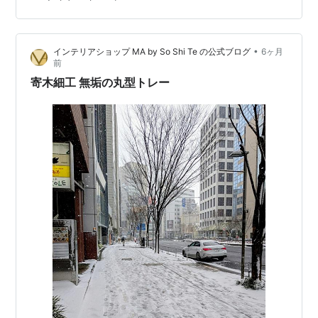
ト 近くのゴミ箱周辺を探す スタッフに声をかけるのが確
実 返却場所が分かりにくい店舗の特徴 フードコート内の
マクドナルド 駅ナカ・商業施設内の店舗 深夜・混雑時の
•
インテリアショップ MA by So Shi Te の公式ブログ
6ヶ月
注意点 マクドナルドでトレーを返さなくてもいい場合は
前
ある？ テーブルまで下げなくていいケース 返却不要と勘
寄木細工 無垢の丸型トレー
違いしやすいパタ…