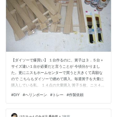
【ダイソーで爆買い】 １台作るのに、簀子は３．５台＋
サイズ違い１台が必要だと言うことが 今頃分かりまし
た。更にニスもホームセンターで買うと大きくて高額な
ので こちらもダイソーで纏めて購入。毎週簀子を大量に
購入している私。 １４点の大量購入 簀子５枚、ニス４種
類７本、刷毛２本、合計１４点購入 【２台目スタート】
#
DIY
#
ヘリンボーン
#
トレー
#
作製依頼
作業工程は１台目と同じです。新たなニスを入手したの
で、少し配色は 変えようと思います。今回購入した簀子
は私にとっては「当たり」です。 分解するのが簡単で、
•
バリも殆どありません。行けるところまで一気に 進めま
はなちゃんのみそ汁 番外篇
2年前