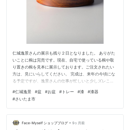
仁城逸景さんの展示も残り２日となりました。 ありがた
いことに椀は完売です。現在、自宅で使っている椀や取
り置きの椀を見本に展示しております。ご注文されたい
方は、見にいらしてください。 完成は、来年の今頃にな
る予定ですが、逸景さんの仕事が忙しいと少しズレこむ
こともあります。忘れた頃に届くと思っていてくださ
#
仁城逸景
#
盆
#
お盆
#
トレー
#
漆
#
漆器
い。 さて、今展にて今までと雰囲気の違う盆が届いてい
#
さいたま市
ます。栗材を使った縁高の盆で、くっきりとした栗の木
目を活かす拭き漆です。面に見える木目と縁に見える木
目の違いも魅力。 木の表面に近い材を使っているので、
端の方に削られていない木肌が見えるも一興。 手の取り
•
Face-Myself ショップブログ
9ヶ月前
やすいように縁の側面が曲線になっているのは…