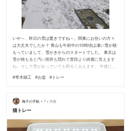
いや～、昨日の雪は驚きですね～。関東にお住いの方々
は大丈夫でしたか？ 青山も午前中の10時頃は凄い雪が積
もっていまして、雪かきからのスタートでした。 東京は
雪が積もると汚い箇所も隠れて普段より綺麗に見えます
ね。そして雲があっていても明るくみえます。 午後にな
ると予報通り雪は止んで、驚くほど急速に雪が解け始め
#
寄木細工
#
お盆
#
トレー
て、今日は一部を除いて雪の姿が消えたので普段通りの
青山通りに。どうせすぐに溶けると思ったけれど、予想
以上の速さにびっくり。 ただお話を聞いていると、地上
•
を走る電車は運休したりと大変だったみたい。皆さんは
梅子の手帖
7ヶ月前
大丈夫でしたか？ さて 本日は先週もご紹介をさせていた
猫トレー
だきました 寄木細工の無垢の八角トレ…