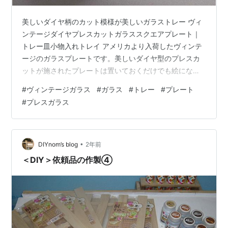
美しいダイヤ柄のカット模様が美しいガラストレー ヴィ
ンテージダイヤプレスカットガラススクエアプレート｜
トレー皿小物入れトレイ アメリカより入荷したヴィンテ
ージのガラスプレートです。美しいダイヤ型のプレスカ
ットが施されたプレートは置いておくだけでも絵になり
ます。 多少ぐらつくガラスの歪みもヴィンテージガラス
#
ヴィンテージガラス
#
ガラス
#
トレー
#
プレート
の味わい 製造時に出来たガラスの歪み｜ヴィンテージ代
#
プレスガラス
やプレスカットガラススクエアトレー このガラストレー
をフラットなテーブルなどに置くとガラスと多少安定が
悪いのか、カタカタと音を立てます。おそらく製造時に
出来た歪みにより４点の接地面のうち１点が他の３点に
•
DIYnom’s blog
2年前
比べ少し低いように見受けられます。カタカ…
＜DIY＞依頼品の作製④