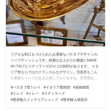
リアルな蛇口もつけられたお洒落なバスタブデザインの
ソープディッシュです。綺麗な仕上がりの裏面にMADE
IN ITALYとスティラーズのロゴの刻印があります。 イタ
リア製ならではのクラシカルなデザイン。洗面所もこん
な素敵なトレイがあると嬉しくなりますね。実用面はも
ちろん、インテリアとして飾りに使うのにいいアイテム
#
バスタブ型トレイ
#
イタリア製雑貨
#
真鍮雑貨
です。アクセサリーや小物入れに使えます。玄関に置い
#
トレイ
#
トレー
#
スティラーズ
てキー入れにしてもお洒落ですよ。 ＊真鍮についてご使
#
熊本輸入インテリアショップ
#
熊本輸入雑貨店
用経過年数と共に銅と錫由来の合金である真鍮は虹色藍
色に酸化致します。そして、更に使い込むとアンティー