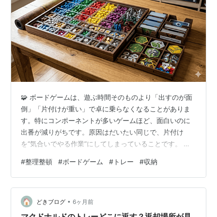
🧩 ボードゲームは、遊ぶ時間そのものより「出すのが面
倒」「片付けが重い」で卓に乗らなくなることがありま
す。特にコンポーネントが多いゲームほど、面白いのに
出番が減りがちです。原因はだいたい同じで、片付け
を“気合いでやる作業”にしてしまっていることです。 で
も実際は、片付けの速さは性格ではなく運用でほぼ決ま
#
整理整頓
#
ボードゲーム
#
トレー
#
収納
ります。トレーを使う、袋を分ける、箱の中の定位置を
決める、最後に紛失チェックの手順を固定する。この4つ
をやるだけで、片付けはかなり軽くなります。この記事
•
では、ボードゲームをもっと出しやすくするための、実
どきブログ
6ヶ月前
務寄りの片付け運用をまとめます。 🧭 結論｜片付けを速
マクドナルドのトレーどこに返す？返却場所が見