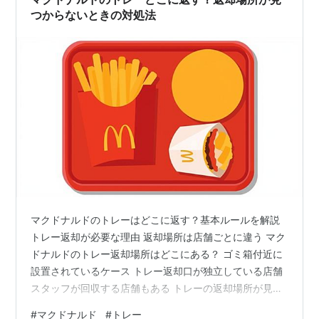
くする3箇条 1. 箱の中に「戻す場所」…
つからないときの対処法
マクドナルドのトレーはどこに返す？基本ルールを解説
トレー返却が必要な理由 返却場所は店舗ごとに違う マク
ドナルドのトレー返却場所はどこにある？ ゴミ箱付近に
設置されているケース トレー返却口が独立している店舗
スタッフが回収する店舗もある トレーの返却場所が見つ
からないときの対処法 店内を見渡して確認すべきポイン
#
マクドナルド
#
トレー