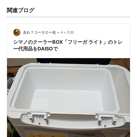
関連ブログ
•
走れ？コータロー改
4ヶ月前
シマノのクーラーBOX「フリーガ ライト」のトレ
ー代用品をDAISOで