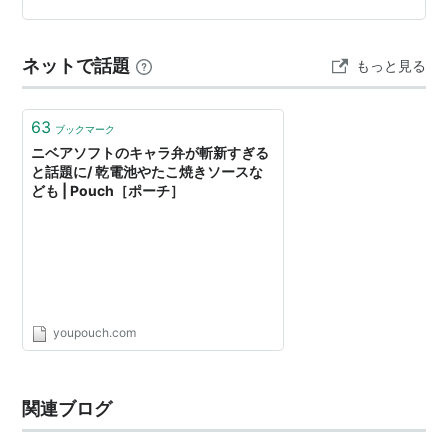
らいだったかな？ ニベア自体が5〜600円で買えるから
ちょっと高くは感じるけど、プレゼントにはちょうどい
ネットで話題
もっと見る
い（笑） 「プレゼントだ…
63
ブックマーク
ニベアソフトのキャラ弁が斬新すぎる
と話題に/ 乾電池やたこ焼きソースな
ども | Pouch［ポーチ］
youpouch.com
関連ブログ