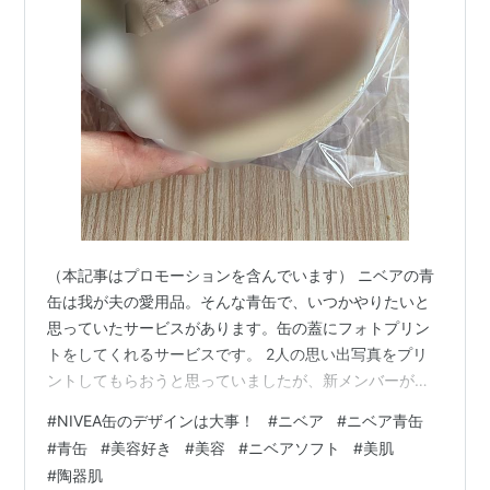
（本記事はプロモーションを含んでいます） ニベアの青
缶は我が夫の愛用品。そんな青缶で、いつかやりたいと
思っていたサービスがあります。缶の蓋にフォトプリン
トをしてくれるサービスです。 2人の思い出写真をプリ
ントしてもらおうと思っていましたが、新メンバーが加
入したため（笑）、新メンバーの写真を印刷することに
#
NIVEA缶のデザインは大事！
#
ニベア
#
ニベア青缶
しました。 で、出来上がったのがこちら🎶息子がお風呂
#
青缶
#
美容好き
#
美容
#
ニベアソフト
#
美肌
に入っている時のふにゃふにゃな顔です( ´-` )モザイクか
#
陶器肌
けてますが、なかなか良い仕上がりです！ 確か2500円く