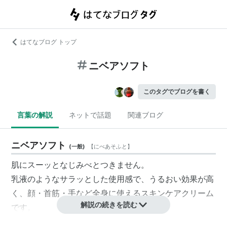
はてなブログ トップ
ニベアソフト
このタグでブログを書く
言葉の解説
ネットで話題
関連ブログ
ニベアソフト
(
一般
)
【
にべあそふと
】
肌にスーッとなじみべとつきません。
乳液のようなサラッとした使用感で、うるおい効果が高
く、顔・首筋・手など全身に使えるスキンケアクリーム
解説の続きを読む
です。