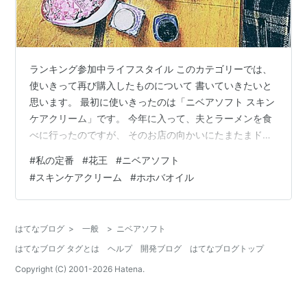
ランキング参加中ライフスタイル このカテゴリーでは、
使いきって再び購入したものについて 書いていきたいと
思います。 最初に使いきったのは「ニベアソフト スキン
ケアクリーム」です。 今年に入って、夫とラーメンを食
べに行ったのですが、 そのお店の向かいにたまたまドラ
ッグストアがあり、 ふと視界に入ったのがこのクリーム
#
私の定番
#
花王
#
ニベアソフト
でした。 「ああ、懐かしいな」と思い、 久しぶりに使っ
#
スキンケアクリーム
#
ホホバオイル
てみたくなりました。 手にとって伸ばすといい香り。 伸
びもいいし、私の好きなホホバオイル配合とあって、 あ
っという間に使いきってしまいました。 価格も懐にやさ
はてなブログ
>
一般
>
ニベアソフト
しくていいですね。 花王さんとは何かとご縁があって、
はてなブログ タグとは
ヘルプ
開発ブログ
はてなブログトップ
好きなブランドのひと…
Copyright (C) 2001-
2026
Hatena.