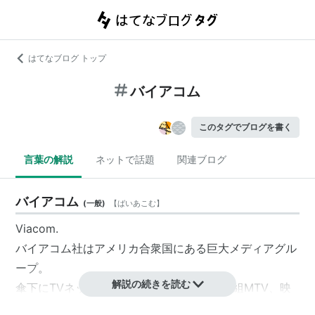
はてなブログ トップ
バイアコム
このタグでブログを書く
言葉の解説
ネットで話題
関連ブログ
バイアコム
(
一般
)
【
ばいあこむ
】
Viacom
.
バイアコム
社はアメリカ合衆国にある巨大メディアグル
ープ。
解説の続きを読む
傘下にTVネットワークのCBSや音楽専門番組MTV、映
画のパラマウント・ピクチャーズ、ドリームワークス