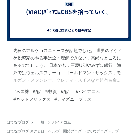
先日のアルケゴスニュースが話題でした。 世界のイケイ
ケ投資家のやる事は全く理解できない，高尚なところに
あるのでしょう。 日本でも，三菱UFJやみずほ銀行，海
外ではウェルズファーゴ，ゴールドマン・サックス，モ
ルガン・スタンレー、クレディ・スイスなど超有名金融
機関が，投資丸投げしていました。 投資会社が損失を出
#
米国株
#
配当再投資
#
配当
#
バイアコム
したことよりも，大手金融が運用を丸投げていたことの
#
ネットフリックス
#
ディズニープラス
方が個人的には驚きました。 日本年金機構の億倍ましで
すが。 リアルタイムでは，関連する企業の株価が下落
し，アルケゴスショートの原因となった投資先のバイア
はてなブログ
>
一般
>
バイアコム
コムCBSも3日で1/3程に暴落しました。 そこを・・・拾
はてなブログ タグとは
ヘルプ
開発ブログ
はてなブログトップ
っていきます。 現在，＄40-辺…