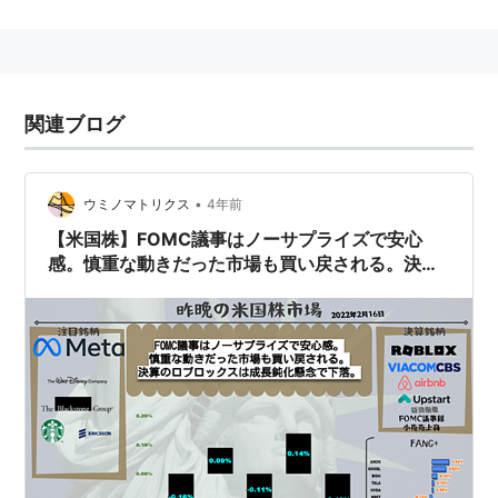
SKGなどがある。
日本でも
バイアコム
・インターナショナル・ジャパン社
が動画共有SNSサイト「
FLUX
（
フラックス
）」の運営
関連ブログ
や、CS／CATV向けに子供向けチャンネル
「
Nickelodeon
（ニコロデオン)」の提供をする他、
MTVジャパン社を傘下におくなどしている。
•
ウミノマトリクス
4年前
【米国株】FOMC議事はノーサプライズで安心
感。慎重な動きだった市場も買い戻される。決算
のロブロックスは成長鈍化懸念で下落。