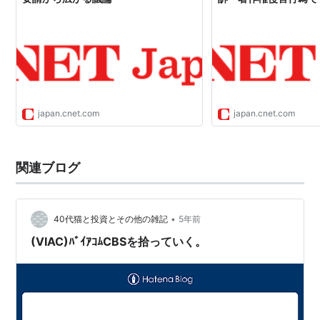
japan.cnet.com
japan.cnet.com
関連ブログ
•
40代猫と投資とその他の雑記
5年前
(VIAC)ﾊﾞｲｱｺﾑCBSを拾っていく。