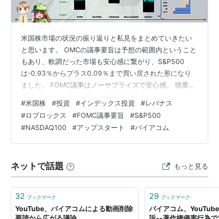
米国株市場の状況の振り返りと私見をまとめていきたい
と思います。 OMCの議事要旨は予想の範囲内ということ
もあり、軟調だった市場も安心感に繋がり、S&P500
は-0.93％からプラス0.09％まで買い戻された形になり
ました。 FOMC議事はノーサプライズで安心感。 慎重な
動きだった市場も買い戻される。 決算のロブロックスは
#
米国株
#
投資
#
インデックス投資
#
レバナス
成長鈍化懸念で下落。 *1 毎日レバナスとレバFANGに積
#
ロブロックス
#
FOMC議事要旨
#
S&P500
立しグロース株中心に投資をしているサラリーマン投資
#
NASDAQ100
#
アップスタート
#
バイアコム
家のうみひろ（@uminoxhiro)です。現在個別株で一番比
率が高い銘柄はパランティア【PLTR】です。 ブログを読
みに来てくださってありがとうございます。 昨晩の米
ネットで話題
もっと見る
国…
32
29
ブックマーク
ブックマーク
YouTube、バイアコムによる動画削除
バイアコム、YouTu
要請から広がる議論
訴--著作権侵害行為で