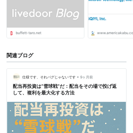
buffett-taro.net
www.americakabu.c
関連ブログ
•
仕様です、それバグじゃないです
9ヶ月前
配当再投資は“雪球戦”だ：配当をその場で投げ返
して、複利を最大化する方法