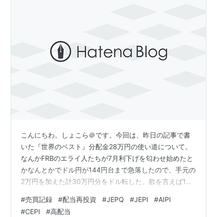
こんにちわ。しょこら＠です。今回は、昨日の記事で書
いた『世界のベスト』分配金28万円の使い道について。
なんかFRBのエライ人たちが7月利下げを匂わせ始めたと
かなんとかでドル円が144円台まで急落したので、手元の
2万円を加えた計30万円分をドル転した。欲を言えば140
円前後まで待ちたかったのだけどまぁいいや、と（←だ
#
売買記録
#
配当再投資
#
JEPQ
#
JEPI
#
AIPI
いぶ雑になっている）このブログをupしてる時点では
#
CEPI
#
高配当
145円台後半まで戻してるみたいだな・・・ これに加