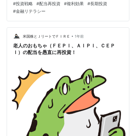
#
投資戦略
#
配当再投資
#
複利効果
#
長期投資
に雪だるまに埋めろ」。いや食べさせて……じゃなくて埋
#
金融リテラシー
めると増えるのが配当再投資の魔法です。 1. 配当再投資
とは何か？（やさしく・正確に） 配当再投資は、株式や
投資信託（ETF含む）から受け取った配当・分配金を同じ
銘柄やファンドの追加購入に自動で回すこと。企業や証
•
米国株とＪリートでＦＩＲＥ
1年前
券会社が提供するDRIP（Div…
老人のおもちゃ（ＦＥＰＩ、ＡＩＰＩ、ＣＥＰ
Ｉ）の配当を愚直に再投資！