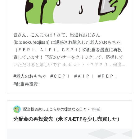
皆さん、こんにちは！さて、出遅れおじさん
(id:deokureojisan) に誘惑され購入した老人のおもちゃ
（ＦＥＰＩ、ＡＩＰＩ、ＣＥＰＩ）の配当を愚直に再投
資しています！ 下記のバナーをクリックして、応援して
いただけると嬉しいです ↓ ↓ ↓・・・？？？ １．何度
も言って恐縮ですが、老人のおもちゃとは先端分野に投
#
老人のおもちゃ
#
ＣＥＰＩ
#
ＡＩＰＩ
#
ＦＥＰＩ
資する『カバードコール戦略』のＥＴＦで、驚くべきは
#
配当再投資
その配当利回りの高さです。・ＦＥＰＩ（FANG関係）
：２６．９０％・ＡＩＰＩ（AI関係） ：３８．５０％・
ＣＥＰＩ（Crypt/暗号資産関係）：４４．２７％＊2025
年6月28日時点のTradingView予測値。２．6月に頂い…
•
配当投資家しょこら＠の徒然なる日々
1年前
分配金の再投資先（米ドルETFを少し売買した）