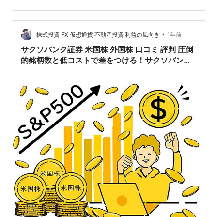
え、保有中QYLDの一部を処分した。（前1,800口➔今
1,500口：300口の損切り） グローバルX（GX）社のカ
バコETF、利回りは高いんだけど昨今の上昇相場を犠牲に
•
株式投資 FX 仮想通貨 不動産投資 利益の風向き
1年前
している部分…
サクソバンク証券 米国株 外国株 口コミ 評判 圧倒
的銘柄数と低コストで差をつける！サクソバンク
証券の魅力を完全解説