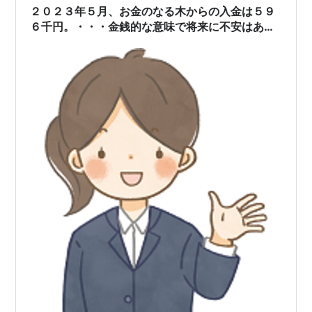
価を維持しつつ、配当をくれればそれでいい」 としか考
２０２３年５月、お金のなる木からの入金は５９
えていないからですね。 もちろん、私…
６千円。・・・金銭的な意味で将来に不安はあり
ません！