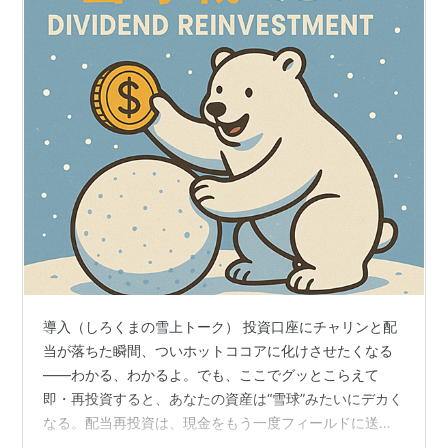
導入（しろくまの雪上トーク） 投資口座にチャリンと配
当が落ちた瞬間、ついホットココアに化けさせたくなる
――わかる、わかるよ。でも、ここでグッとこらえて
即・再投資すると、あなたの資産は“雪球”みたいにデカく
なる。配当再投資は、現金をもう一度フィールドに送り
返す仕組み。しろくま流に言えば、「お菓子は食べる前