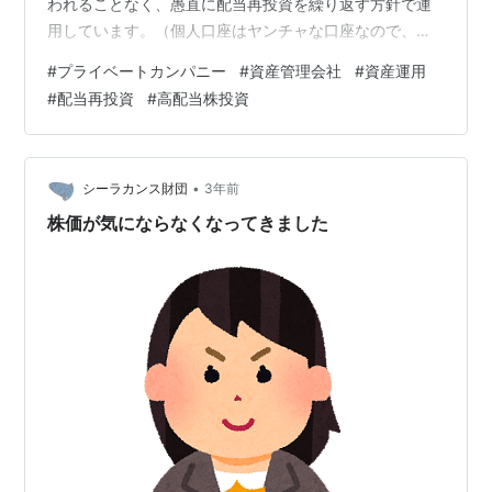
われることなく、愚直に配当再投資を繰り返す方針で運
用しています。（個人口座はヤンチャな口座なので、方
針はブレブレですが、）法人口座は、しっかり方針を守
#
プライベートカンパニー
#
資産管理会社
#
資産運用
って、ブレずに運用できていると思っています。まず、
#
配当再投資
#
高配当株投資
下記のバナーをクリックして、応援していただけると嬉
しいです。 ↓ ↓ ↓・・・？？？私のプライベートカンパ
ニーの法人口座の資産状況は以下のとおりです。年初来
の資産増加額は、約１１百万円（＋１１．３７％）。爆
•
シーラカンス財団
3年前
益を報告する他の株ブロガーさんの状況と比較す…
株価が気にならなくなってきました