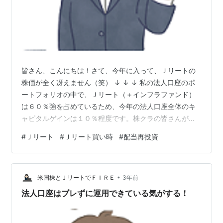
皆さん、こんにちは！さて、今年に入って、Ｊリートの
株価が全く冴えません（笑） ↓ ↓ ↓ 私の法人口座のポ
ートフォリオの中で、Ｊリート（＋インフラファンド）
は６０％強を占めているため、今年の法人口座全体のキ
ャピタルゲインは１０％程度です。株クラの皆さんが、
景気の良い話で盛り上がっている中で、少し肩身の狭い
#
Ｊリート
#
Ｊリート買い時
#
配当再投資
思いをしています（笑）しかし、私は全然気にしていま
せん！ ↓ ↓ ↓ まず、下記のバナーをクリックして、応
援していただけると嬉しいです。 ↓ ↓ ↓・・・？？？私
•
が、Ｊリートの株価低迷を気にしていないのは、下記の
米国株とＪリートでＦＩＲＥ
3年前
グラフのためです。つまり、今年の配当（分配金）は既
法人口座はブレずに運用できている気がする！
に目標を達成し、４５０万円程度に…