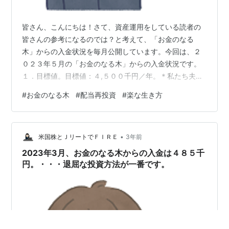
皆さん、こんにちは！さて、資産運用をしている読者の
皆さんの参考になるのでは？と考えて、「お金のなる
木」からの入金状況を毎月公開しています。今回は、２
０２３年５月の「お金のなる木」からの入金状況です。
１．目標値。目標値：４,５００千円／年。＊私たち夫婦
2人で十分生活していける金額です。現時点では余裕があ
#
お金のなる木
#
配当再投資
#
楽な生き方
るので、全額再投資に回しています。２．入金明細。５
月の「お金のなる木」からの入金は、５９６,８１９円。
（１［ＵＳＤ］＝１３０［円」で換算。） ２．目標値と
•
入金累計５月時点での「お金のなる木」からの入金累計
米国株とＪリートでＦＩＲＥ
3年前
は、２,０８５,４７４円。 図．１ お金のなる木からの入
2023年3月、お金のなる木からの入金は４８５千
金状況(２０２３年５月）３．雑感若い頃…
円。・・・退屈な投資方法が一番です。