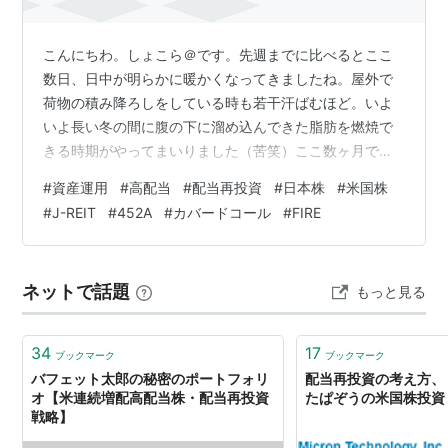
こんにちわ。しょこら＠です。先週までに比べるとここ
数日、日中が明らかに暖かくなってきましたね。屋外で
荷物の積み降ろしをしている時も若干汗ばむほど。いよ
いよ長い冬の間に腹の下に溜め込んできた脂肪を燃焼で
きる時期がやってまいりました（苦笑）ここ数ヶ月でず
いぶん増えた気が…さて、本題の3月第4週目の資産状況
#
資産運用
#
高配当
#
配当再投資
#
日本株
#
米国株
ですが今回はいつもの比較表は抜き。簡単に総資産評価
#
J-REIT
#
452A
#
カバードコール
#
FIRE
額【前週末との差額】だけで申し上げます。ずば
り、-195.9万円（-2.46%）まー、今の相場じゃどうしよ
うもないっすねー（なんて、数字の動きを見ているだけ
ネットで話題
もっと見る
で「大金を失った」という感覚が麻痺してるのが我なが
ら恐ろしい） んで、今週の本題はここから。…
34
17
ブックマーク
ブックマーク
バフェット太郎の秘密のポートフォリ
配当再投資の考え方、
オ【米連続増配高配当株・配当再投資
たぱぞうの米国株投資
戦略】