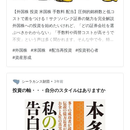
【外国株 投資 米国株 手数料 配当】圧倒的銘柄数と低コ
ストで差をつける！サクソバンク証券の魅力を完全解説
外国株への投資を始めたいけれど、「どの証券会社を選
ぶべきかわからない」「手数料や両替コストが高そうで
不安」という声は多く聞かれます。そんな中で今、特に
注目を集めているのがサクソバンク証券です。 ヨーロッ
#
外国株
#
米国株
#
配当再投資
#
投資初心者
パ発のオンライン証券であるサクソバンク証券は、取扱
#
資産形成
銘柄の多さ、手数料の低さ、情報ツールの充実といった
点で、国内証券会社を凌駕するサービスを提供していま
す。サクソバンク証券の外国株式取引の全貌を、投資初
心者にも分かりやすく解説します。 サクソバンク証券と
•
シーラカンス財団
3年前
は？ サクソバンク証券は、デンマークに…
投資の軸・・・自分のスタイルはありますか