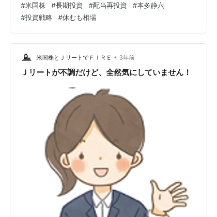
#
米国株
#
長期投資
#
配当再投資
#
本多静六
だけが、投資ではないためです。 また、「放っておいて
#
投資戦略
#
休むも相場
も大丈夫」な銘柄しか持っていないためです。 私は米国
株を主力としていますが、投資への姿勢はETFや投信を持
つ人に近いかもしれません。 今回は、「投資スタイル」
について書こうと思います。 ■自分の資産を簡潔に説明
•
米国株とＪリートでＦＩＲＥ
3年前
できますか 私・シーラカンスは、…
Ｊリートが不調だけど、全然気にしていません！