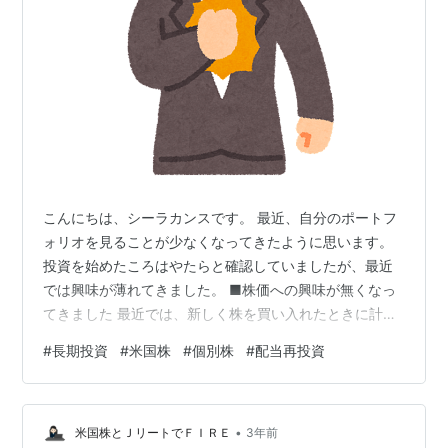
こんにちは、シーラカンスです。 最近、自分のポートフ
ォリオを見ることが少なくなってきたように思います。
投資を始めたころはやたらと確認していましたが、最近
では興味が薄れてきました。 ■株価への興味が無くなっ
てきました 最近では、新しく株を買い入れたときに計算
する程度で、日常でポートフォリオを確認すること自体
#
長期投資
#
米国株
#
個別株
#
配当再投資
が少なくなってきました。 そもそも私がやたらに株価を
気にしたところで株価は上がってくれません。 基本的に
売却も考えませんから、正直なところ、「どうでもい
•
い」とさえ思っています。 あくまでも、 「ある程度の株
米国株とＪリートでＦＩＲＥ
3年前