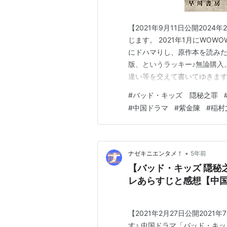
【2021年9月11日公開202
じます。 2021年1月にWO
にドハマりし、原作本を読み
版、というラッキー♪無論購入
違い等を交えて書いてゆきます
隠秘之罪」とは ドラマ「バッ
#
バッド・キッズ 隠秘之罪
隠秘之罪」と原作『悪童たち』
#
中国ドラマ
#
紫金陳
#
稲村
ラマ「バッド・キッズ …
•
ナゼキニエンタメ！
5年前
【バッド・キッズ 隠秘
レあらすじと感想【中
【2021年2月27日公開202
す♪ 中国ドラマ「バッド・キ