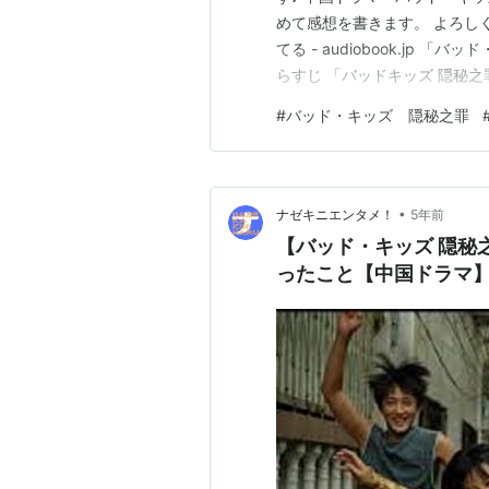
めて感想を書きます。 よろし
てる - audiobook.jp
らすじ 「バッドキッズ 隠秘之
罪」とは 「バッド・キッズ 隠
#
バッド・キッズ 隠秘之罪
ている中国クライムサスペンスドラ
•
ナゼキニエンタメ！
5年前
【バッド・キッズ 隠秘
ったこと【中国ドラマ