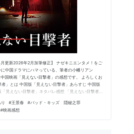
4年4月更新2026年2月加筆修正】 ナゼキニエンタメ！をご
かに中国ドラマにハマっている、筆者の小幡リアン
 今回は中国映画「見えない目撃者」の感想です。 よろしくお
撃者」とは 中国版「見えない目撃者」あらすじ 中国版
版「見えない目撃者」ネタバレ感想 「見えない目撃者」
とは 「見えない目撃者」とは、2015年に中国で公開さ
あり
#
王景春
#
バッド・キッズ 隠秘之罪
 2011年に韓国で公開された作品「ブラインド」、その
#
映画感想