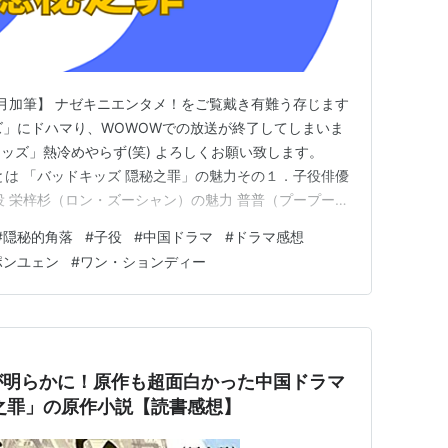
4年2月加筆】 ナゼキニエンタメ！をご覧戴き有難う存じます
ズ」にドハマり、WOWOWでの放送が終了してしまいま
ッズ」熱冷めやらず(笑) よろしくお願い致します。
とは 「バッドキッズ 隠秘之罪」の魅力その１．子役俳優
役 栄梓杉（ロン・ズーシャン）の魅力 普普（プープー）
ー）の魅力 厳良（イェン・リャン）役 史彭元（シー・ポ
#
隠秘的角落
#
子役
#
中国ドラマ
#
ドラマ感想
ッズ 隠秘之罪」の魅力その２．「バーニングアイス～」
ポンユェン
#
ワン・ションディー
が明らかに！原作も超面白かった中国ドラマ
之罪」の原作小説【読書感想】