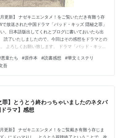
4年2月更新】 ナゼキニエンタメ！をご覧いただき有難う存
WOWで放送された中国ドラマ「バッド・キッズ 隠秘之罪」
たい、日本語版出してくれとブログに書いておいたら出
。 読了いたしましたので、今回はその感想をドラマとの
。 よろしくお願い致します。 ドラマ「バッド・キッズ
ド・キッズ 隠秘之罪」あらすじ ドラマ「バッド・キッズ
#
悪童たち
#
原作本
#
読書感想
#
華文ミステリ
相違点 同じ部分 相違点 『悪童たち』ネタバレ感想 ド
文吾
之罪】とうとう終わっちゃいましたのネタバ
国ドラマ】感想
1年7月更新】 ナゼキニエンタメ！をご覧戴き有難う存じま
ッズ」にドハマりし、とうとう視聴終了ということで、改