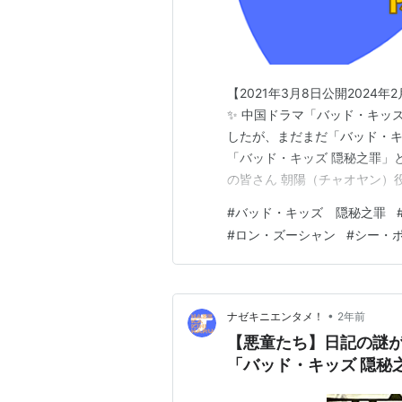
【2021年3月8日公開202
✨ 中国ドラマ「バッド・キッ
したが、まだまだ「バッド・キ
「バッド・キッズ 隠秘之罪」
の皆さん 朝陽（チャオヤン）
役 王圣迪（ワン・ションディ
#
バッド・キッズ 隠秘之罪
ンユェン）の魅力 「バッドキ
#
ロン・ズーシャン
#
シー・
と共通する出演俳優さんがす…
•
ナゼキニエンタメ！
2年前
【悪童たち】日記の謎
「バッド・キッズ 隠秘