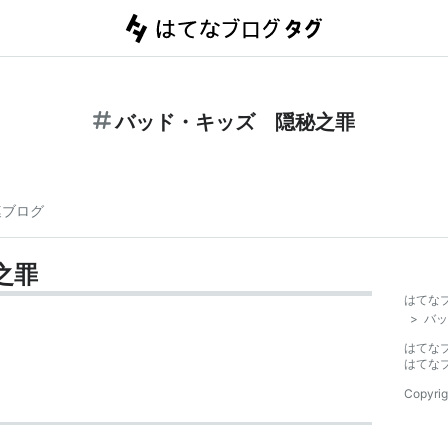
バッド・キッズ 隠秘之罪
連ブログ
之罪
はてな
>
バッ
はてな
はてな
Copyrig