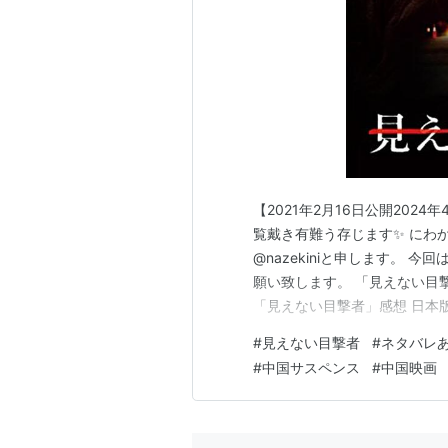
【2021年2月16日公開202
覧戴き有難う存じます✨ にわ
@nazekiniと申します。
願い致します。 「見えない目
「見えない目撃者」感想 日本
韓国版感想 「見えない目撃者」
#
見えない目撃者
#
ネタバレ
れたクライムサスペンス映画。
#
中国サスペンス
#
中国映画
監督であるアン・サン…