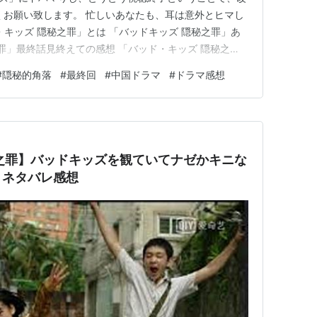
くお願い致します。 忙しいあなたも、耳は意外とヒマし
 「バッド・キッズ 隠秘之罪」とは 「バッドキッズ 隠秘之罪」あ
罪」最終話見終えての感想 「バッド・キッズ 隠秘之
秘之罪」とは、2021年1月22日からWOWOWで放送され
#
隠秘的角落
#
最終回
#
中国ドラマ
#
ドラマ感想
マ↓（※放送は終了しました） www.wowow.co…
之罪】バッドキッズを観ていてナゼかキニな
】ネタバレ感想