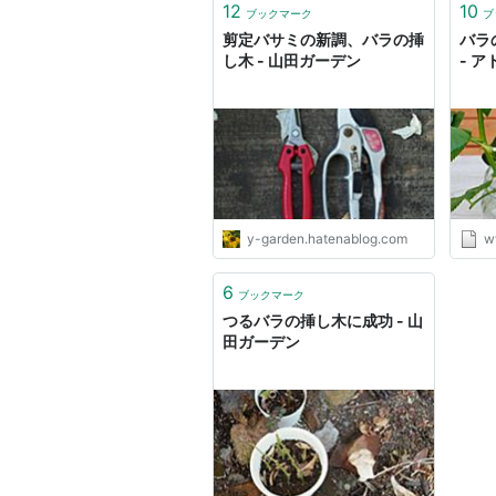
12
10
ブックマーク
ブ
剪定バサミの新調、バラの挿
バラ
し木 - 山田ガーデン
- 
y-garden.hatenablog.com
w
6
ブックマーク
つるバラの挿し木に成功 - 山
田ガーデン