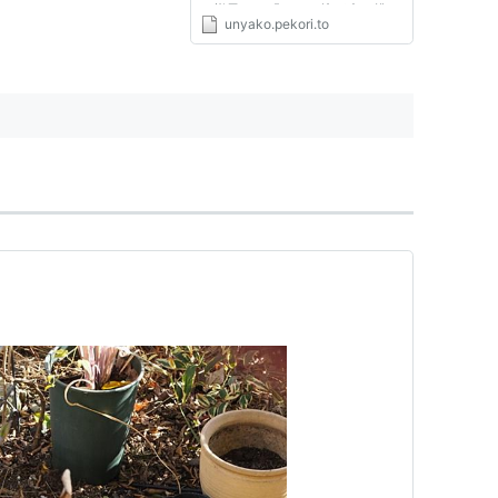
の様子は、『バラの接ぎ木に挑
unyako.pekori.to
戦！』にまとめてあります。 挿
し木も最初は20本挿して全滅と
いうに苦い経験を繰返しましたが
そのうちに20本中1～2本成功と
なり、...