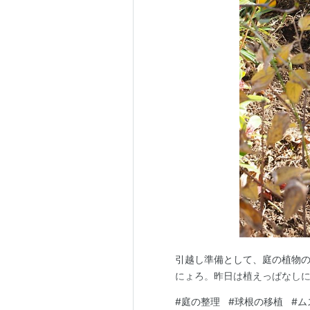
引越し準備として、庭の植物
にょろ。昨日は植えっぱなし
#
庭の整理
#
球根の移植
#
ム