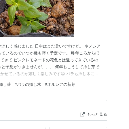
い涼しく感じました 日中はまだ暑いですけど。 ネメシア
っているのでいつか種も蒔く予定です。 昨年ころからほ
てきて ピンクレモネードの花色とは違ってきているの
っと予想がつきませんが。。。 何年もこうして挿し芽で
かせているのが嬉しく楽しみです😊 バラも挿し木にし
かわからなくなりました～💦 いくつか成功するといい
挿し芽
#
バラの挿し木
#
オルレアの新芽
） こちらは白い鉢がレディオブシャーロットを２月に挿
蒔きから育った名…
もっと見る