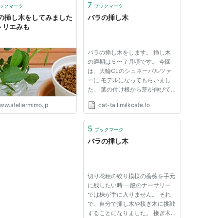
7
ックマーク
ブックマーク
の挿し木をしてみました
バラの挿し木
アトリエみも
バラの挿し木をします。 挿し木
の適期は５〜７月頃です。 今回
は、大輪CLのシュネーバルツァ
ーに モデルになってもらいまし
た。 葉の付け根から芽が伸びて
きていないものを使用します。
ww.ateliermimo.jp
cat-tail.milkcafe.to
プツンと芽らしきものがある程度
はOK！ あまり柔らかい新枝、古
い硬くなった枝は不適当です。
5
ブックマーク
花後の芽が伸び出す前が良いでし
バラの挿し木
ょう〜...
切り花種の絞り模様の薔薇を手元
に残したい時 一般のナーサリー
では株が手に入りません。 それ
で、自分で挿し木や接ぎ木に挑戦
することになりました。 接ぎ木