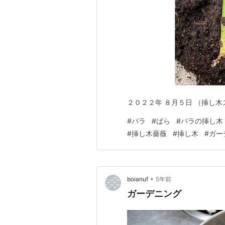
２０２２年 ８月５日 （挿し
#
バラ
#
ばら
#
バラの挿し木
#
挿し木薔薇
#
挿し木
#
ガー
•
boianuf
5年前
ガーデニング