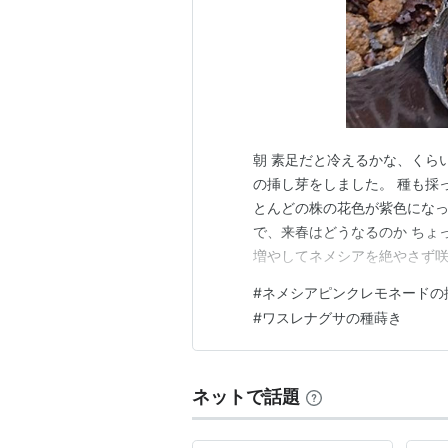
朝 素足だと冷えるかな、くら
の挿し芽をしました。 種も採
とんどの株の花色が紫色になっ
で、来春はどうなるのか ちょ
増やしてネメシアを絶やさず咲
たけど、どれがどのバラだった
#
ネメシアピンクレモネードの
な♪（ってまだ増やすのか？笑
#
ワスレナグサの種蒔き
し木したもの 緑の鉢のは 種
ネットで話題