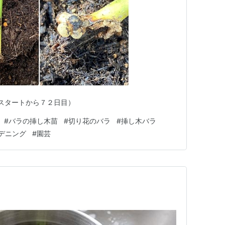
木スタートから７２日目）
#
バラの挿し木苗
#
切り花のバラ
#
挿し木バラ
デニング
#
園芸