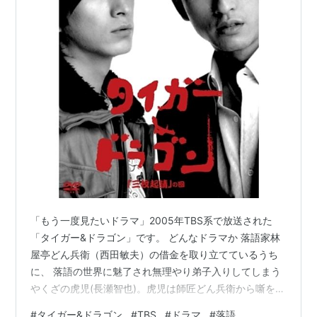
「もう一度見たいドラマ」2005年TBS系で放送された
「タイガー&ドラゴン」です。 どんなドラマか 落語家林
屋亭どん兵衛（西田敏夫）の借金を取り立てているうち
に、 落語の世界に魅了され無理やり弟子入りしてしまう
やくざの虎児(長瀬智也)。虎児は師匠どん兵衛から噺をひ
とつ習得するごとに10万円の「授業料」をどん兵衛に支
#
タイガー&ドラゴン
#
TBS
#
ドラマ
#
落語