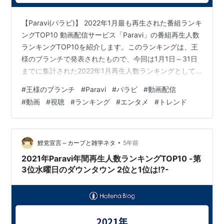
【Paravi(パラビ)】 2022年1月最も再生された番組ランキ
ングTOP10 動画配信サービス「Paravi」の番組再生人数
ランキングTOP10を紹介します。このランキングは、王
様のブランチで発表されたもので、今回は1月1日～31日
までに集計された2022年1月再生人数ランキングとして
発表されたものです。今回の注目は、何といっても
#
王様のブランチ
#
Paravi
#
パラビ
#
動画配信
「99.9-刑事専門弁護士-」TOP10のうち、３つもランク
#
動画
#
視聴
#
ランキング
#
エンタメ
#
トレンド
インしています。現在放送中のドラマは、見逃した方が
よく視聴することが多いのですが、火曜ドラマ「ファイ
トソング」は4位、日曜劇場「DCU～手錠を持ったダイバ
ー～」は2位にランクインしています。 そして、この…
•
鯉党宣言～カープと雑学ネタ
5年前
2021年Paravi年間再生人数ランキングTOP10 -第
3位水曜日のダウンタウン 2位と1位は!?-