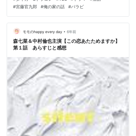
払い、 それをそのまま「返済金」にあてていくという契
#
宮藤官九郎
#
俺の家の話
#
パラビ
約を交わす。そして、かつて「落語の天才」だったが、
とある事件で廃業し、 現在は裏原宿でダサくて売れない
洋服店「ドラゴンソーダ」の店主となっている どん兵衛
の次男・谷中竜二(岡田准一）と出会うことに。ドラマは
•
モモのhappy every day
6年前
古典落語の演目をベースに…
森七菜＆中村倫也主演【この恋あたためますか】
第１話 あらすじと感想