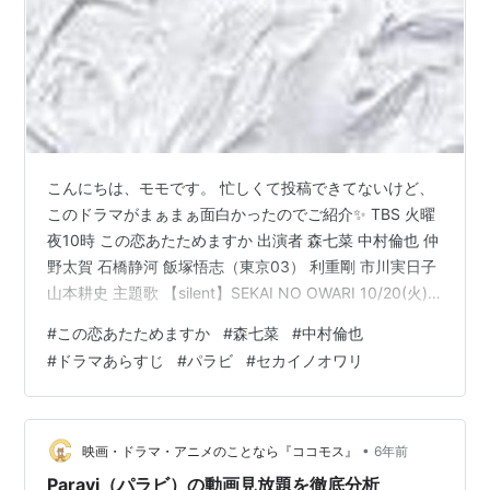
こんにちは、モモです。 忙しくて投稿できてないけど、
このドラマがまぁまぁ面白かったのでご紹介✨ TBS 火曜
夜10時 この恋あたためますか 出演者 森七菜 中村倫也 仲
野太賀 石橋静河 飯塚悟志（東京03） 利重剛 市川実日子
山本耕史 主題歌 【silent】SEKAI NO OWARI 10/20(火)
第１話あらすじと感想 ストーリーを知らずに見始めて、
#
この恋あたためますか
#
森七菜
#
中村倫也
若い女の子とおじさんの組み合わせで、福山雅治さんの
#
ドラマあらすじ
#
パラビ
#
セカイノオワリ
ドラマ【ラヴソング】がチラついてましたが、1話を見終
わるころには森七菜ちゃんと中村倫也くんのドラマとし
て入ってきた♬ 森七菜ちゃんの役は井上樹木。 地下アイ
ドルをしてたけど21歳はアイドルと…
•
映画・ドラマ・アニメのことなら『ココモス』
6年前
Paravi（パラビ）の動画見放題を徹底分析