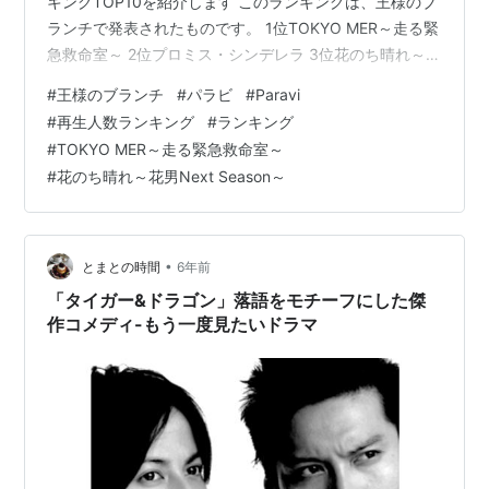
キングTOP10を紹介します このランキングは、王様のブ
ランチで発表されたものです。 1位TOKYO MER～走る緊
急救命室～ 2位プロミス・シンデレラ 3位花のち晴れ～花
男Next Season～ kenbunroku-net.com
#
王様のブランチ
#
パラビ
#
Paravi
#
再生人数ランキング
#
ランキング
#
TOKYO MER～走る緊急救命室～
#
花のち晴れ～花男Next Season～
•
とまとの時間
6年前
「タイガー&ドラゴン」落語をモチーフにした傑
作コメディ-もう一度見たいドラマ