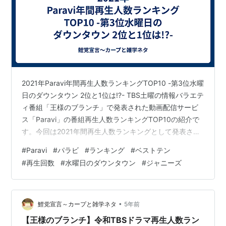
2021年Paravi年間再生人数ランキングTOP10 -第3位水曜
日のダウンタウン 2位と1位は!?- TBS土曜の情報バラエテ
ィ番組「王様のブランチ」で発表された動画配信サービ
ス「Paravi」の番組再生人数ランキングTOP10の紹介で
す。今回は2021年間再生人数ランキングとして発表され
たものです。 ランキングで注目は、第5位にランクイン
#
Paravi
#
パラビ
#
ランキング
#
ベストテン
した日曜劇場「TOKYO MER～走る緊急救命室～」。 昨
#
再生回数
#
水曜日のダウンタウン
#
ジャニーズ
年の秋以降に放送された番組ですから、まだ皆さんの記
憶に新しいところです。 現在、この「TOKYO MER」の
ショートアニメがParaviで配信中でまだまだ人気が続い
ています。。 さらに、劇場版とな…
•
鯉党宣言～カープと雑学ネタ
5年前
【王様のブランチ】令和TBSドラマ再生人数ラン