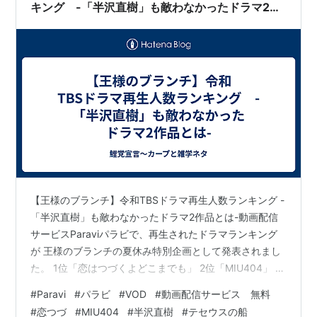
キング -「半沢直樹」も敵わなかったドラマ2作
品とは-
【王様のブランチ】令和TBSドラマ再生人数ランキング -
「半沢直樹」も敵わなかったドラマ2作品とは-動画配信
サービスParaviパラビで、再生されたドラマランキング
が 王様のブランチの夏休み特別企画として発表されまし
た。 1位「恋はつづくよどこまでも」 2位「MIU404」 3
位「半沢直樹」 4位「テセウスの船」 5位「私の家政夫
#
Paravi
#
パラビ
#
VOD
#
動画配信サービス 無料
ナギサさん」 kenbunroku-net.com
#
恋つづ
#
MIU404
#
半沢直樹
#
テセウスの船