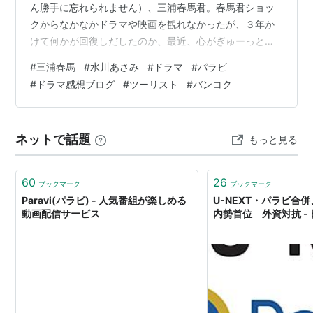
ん勝手に忘れられません）、三浦春馬君。春馬君ショッ
クからなかなかドラマや映画を観れなかったが、３年か
けて何かが回復しだしたのか、最近、心がぎゅーっとな
りそうで観れなかった彼の出演作を次々に観ている。な
#
三浦春馬
#
水川あさみ
#
ドラマ
#
パラビ
んだろ。もうかっこいいとかそんな言葉じゃなくて、役
#
ドラマ感想ブログ
#
ツーリスト
#
バンコク
への没頭ぶりが、素晴らしい。中でも「tourisut ツーリス
ト」は、いろんな意味で素晴らしい作品だった。 東南ア
ジアオール海外ロケというのがとても良く、日本で日常
ネットで話題
もっと見る
を過ごす観客たちを、すぐさま非日常の異国の地へいざ
なってくれる。役者さんたちものびのび…
60
26
ブックマーク
ブックマーク
Paravi(パラビ) - 人気番組が楽しめる
U-NEXT・パラビ合
動画配信サービス
内勢首位 外資対抗 -