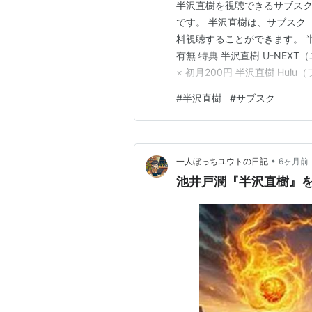
半沢直樹を視聴できるサブスク
です。 半沢直樹は、サブスク（
料視聴することができます。 
有無 特典 半沢直樹 U-NEXT
× 初月200円 半沢直樹 Hulu
樹 Netflix（ネットフリックス）
#
半沢直樹
#
サブスク
記のサブスク（U-NEXT）で
半沢直樹 
出版社/メ
発売日:
20
•
一人ぼっちユウトの日記
6ヶ月前
メディア:
池井戸潤『半沢直樹』
この商品を
*1
:
役職無し
*2
:
東京中央銀行
本体の専務