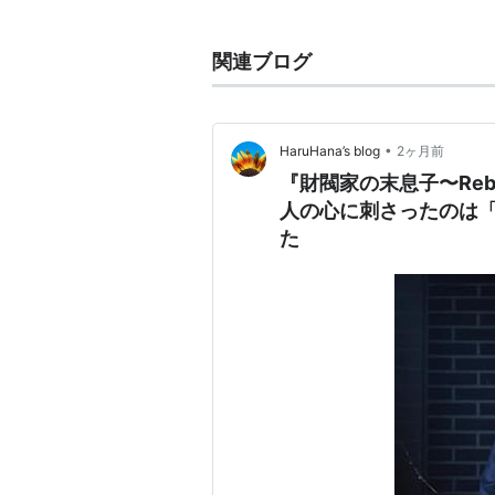
キャスト
関連ブログ
半沢直樹
：
堺雅人
半沢花
：
上戸彩
渡真利忍
：
及川光博
•
HaruHana’s blog
2ヶ月前
黒崎駿一
：
片岡愛之助
『財閥家の末息子〜Reb
近藤直弼
：
滝藤賢一
人の心に刺さったのは
た
中西英治
：
中島裕翔
江島浩
：
宮川一朗太
岸川慎吾
：
森田順平
高木
*1
：
志垣太郎
高木
*2
：
三浦浩一
垣内
：
須田邦裕
角田
：
モロ師岡
小木曽
：
緋田康人