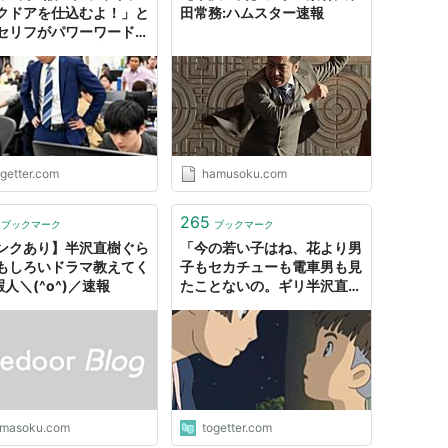
区
クドアを仕込むよ！」と
田常務:ハムスター速報
セリフがパワーワードす
平均視
「バックドア仕込める脆
聴率
放置か…」
司に立ち向かうニューヒーロー誕生!!5億を取り
19.4%
の戦い出世か? 友情か?
 悪者に倍返し
21.8%
ogetter.com
hamusoku.com
265
ブックマーク
ブックマーク
ピンチを救えるか!? 裏切り者も出現
22.9%
ンクあり】半沢直樹ぐら
「今の若い子はね、花より男
もしろいドラマ教えてく
子もセカチューも電車男も見
 暇人＼(^o^)／速報
たことないの。ギリ半沢直樹
よ。当たり前に知ってる感じ
部下の裏切り
27.6%
で話題に出さないの」悲しみ
のポストに過去の名作ドラマ
続々集まる
りをかけた戦
29.0%
imasoku.com
togetter.com