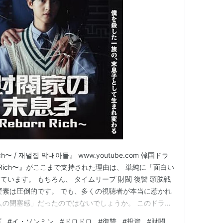
h〜 / 재벌집 막내아들』 www.youtube.com 韓国ドラ
 Rich〜』がここまで支持された理由は、 単純に「面白い
います。 もちろん、 タイムリープ 財閥 復讐 頭脳戦
要素は圧倒的です。 でも、多くの視聴者が本当に惹かれ
人の閉塞感」だったのではないでしょうか。 このドラマ
なぜなら描かれているのは、 「能力があっても、結局持
ギ
#
イ・ソンミン
#
ドロドロ
#
復讐
#
投資
#
財閥