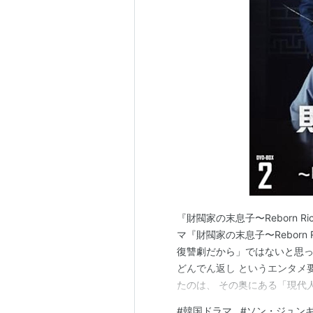
灰田
：
加藤虎ノ介
東田満
：
宇梶剛士
藤沢未樹
：
壇蜜
竹下清彦
：
赤井英和
相模
：
石黒英雄
大塚
：
永岡佑
脇屋
：
岡あゆみ
波野吉弘
：
ラサール石井
来生卓司
：
ダンカン
小村武彦
：
逢坂じゅん
板橋
：
岡田浩暉
『財閥家の末息子〜Reborn Ric
半沢美千子
：
りりィ
マ『財閥家の末息子〜Reborn
近藤由紀子
：
山崎直子
復讐劇だから」ではないと思って
江島沙苗
：
田中美奈子
どんでん返し というエンタメ
浅野利恵
：
中島ひろ子
たのは、 その奥にある「現代
は、実はかなりリアルです。 
浅野匡
：
石丸幹二
#
韓国ドラマ
#
ソン・ジュン