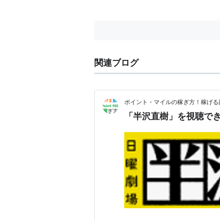
6
8月
5億から120億！ 東京で
25
戦う!!
日
7
9月
半沢が土下座する！ 絶体
1日
関連ブログ
8
9月
強敵ライバル登場！ 負け
8日
ポイント・マイルの稼ぎ方！稼げる
9
9月
最終決戦！〜出向をかけた
「半沢直樹」を視聴で
15
日
10
9月
100倍返しなるか 最後に
22
か?
日
関連動画