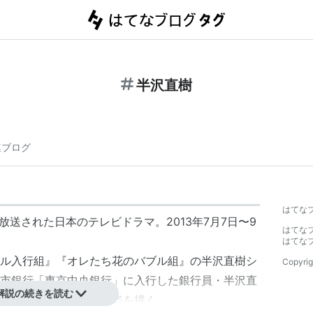
半沢直樹
連ブログ
】
はてな
放送された日本のテレビドラマ。2013年7月7日〜9
はてな
はてな
ル入行組
』『
オレたち花のバブル組
』の
半沢直樹シ
Copyrig
市銀行
「
東京中央銀行
」に入行した銀行員・
半沢直
解説の続きを読む
々の圧力や逆境と戦う姿を描く。