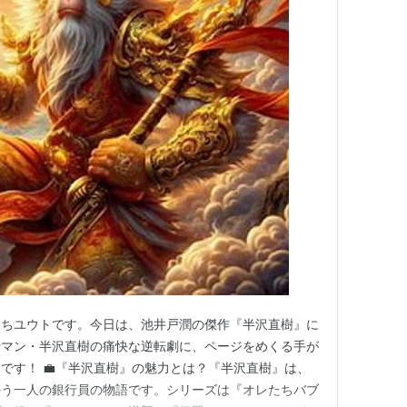
っちユウトです。今日は、池井戸潤の傑作『半沢直樹』に
行マン・半沢直樹の痛快な逆転劇に、ページをめくる手が
です！ 💼『半沢直樹』の魅力とは？『半沢直樹』は、
かう一人の銀行員の物語です。シリーズは『オレたちバブ