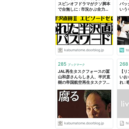
送
送
スピンオフドラマがクソ脚本
バッ
で台無しに : 市況かぶ全力２
いう
回
日
階建
ぎた
弱性
1
7月
やられたら倍返し! 悪い上
7日
戻せるか? 社宅での妻たち
2
7月
上司の濡れ衣を振り払え!
kabumatome.doorblog.jp
t
14
日
285
268
ブックマーク
3
7月
クソ上司に倍返し! 部下の
JAL再生タスクフォースの冨
【リ
28
山和彦さんらしき人、半沢直
いお
日
樹の帝国航空再生タスクフォ
れ :
ースにガヤで参戦 : 市況かぶ
4
8月
10倍返しなるか! 上司と
全力２階建
4日
5
8月
半沢が出向に…!? 生き残
11
日
kabumatome.doorblog.jp
h