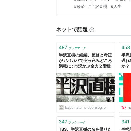
っている側には勝てない世界」 
銀行イメージキャラクター
：
夏
#
経済
#
半沢直樹
#
人生
ナレーション
：
山根基世
半沢慎之助
：
笑福亭鶴瓶
ネットで話題
中野渡謙
：
北大路欣也
〈特別出
大和田暁
：
香川照之
古里則夫
：
手塚とおる
487
458
ブックマーク
半沢直樹の続編、監修と考証
半沢
羽根夏子
：
倍賞美津子
がガバガバで突っ込みどころ
遅れ
湯浅威
：
駿河太郎
満載に : 市況かぶ全力２階建
か？
ート 
戸越茂則
：
小林隆
野田英幸
：
利重剛
油山
：
木下隆行
（
T・K・O
）
内藤寛
：
吉田鋼太郎
kabumatome.doorblog.jp
n
放送回毎の視聴率
347
341
ブックマーク
放
放
サブタイトル
TBS、半沢直樹の名を借りた
#半