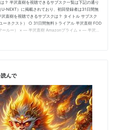
は？ 半沢直樹を視聴できるサブスク一覧は下記の通り
U-NEXT）に掲載されており、初回登録者は31日間無
半沢直樹を視聴できるサブスクは？ タイトル サブスク
（ユーネクスト） ○ 31日間無料トライアル 半沢直樹 FOD
（フールー） × ― 半沢直樹 Amazonプライム × ― 半沢直
 × ― 半沢直樹 TSUTAYA DISCAS × ― 半沢直樹は、上
視聴できます。…
-ディレクターズカット版- Blu-ray BOX
ーカー:
TCエンタテインメント
13/12/26
Blu-ray
を読んで
含むブログ (11件) を見る