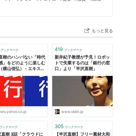
だからです。 『財閥家の末息子〜Reborn …
目三久
もっと見る
演〉
419
ブックマーク
ブックマーク
直樹のハンパない「時代
新井紀子教授が予見！ロボッ
感」をどのように楽しむ
トで失業するのは「銀行の窓
（横山信弘） - エキスパ
口」より「半沢直樹」
- Yahoo!ニュース
ews.yahoo.co.jp
www.sbbit.jp
305
ブックマーク
ブックマーク
関東地
沢直樹 3話「クラウドに
【半沢直樹】フリー素材大和