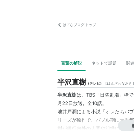
はてなブログ トップ
言葉の解説
ネットで話題
関
半沢直樹
(
テレビ
)
【
はんざわなおき
半沢直樹
は、TBS「
日曜劇場
」枠で
月22日放送。全10話。
池井戸潤
による小説『
オレたちバブ
リーズ
が原作で、バブル期に大手
都
樹
が銀行内外の人間や組織による数