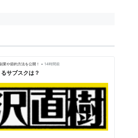
、倍返しなるか 本店に異動した半沢は巨大な敵と
29.0%
絶命の大ピンチ
30.0%
れば出向の危機
32.9%
•
副業や節約方法を公開！
14時間前
金融庁検査!!
35.9%
きるサブスクは？
土下座するのは誰だ!〜衝撃の結末!!友情か?裏切り
42.2％