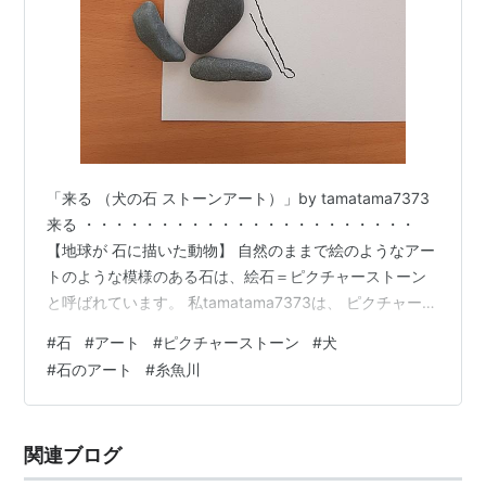
「来る （犬の石 ストーンアート）」by tamatama7373
来る ・・・・・・・・・・・・・・・・・・・・・・
【地球が 石に描いた動物】 自然のままで絵のようなアー
トのような模様のある石は、絵石＝ピクチャーストーン
と呼ばれています。 私tamatama7373は、 ピクチャース
トーンの”石はそのまま”（無加工）で、 そこから広がる
#
石
#
アート
#
ピクチャーストーン
#
犬
イマジネーション（想像）の世界を、 ”石の外（紙）”に
#
石のアート
#
糸魚川
表現（創造）して、 両者を併せた「ピクチャーストーン
アート（絵石のアート）」を制作しています。 写真のよ
うに、 石を、「石から広がる”想像の先”を描いた紙」の
関連ブログ
上に置いて、 「石を作り模様を描いた地球」と「…