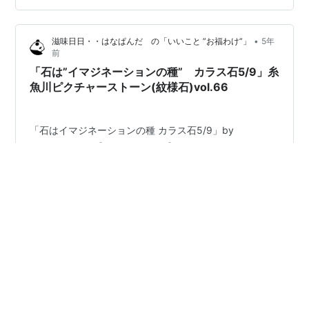
ジネーション（想像）の世界を、 ”石の外”に表現（創
造）して、 両者を併せた「ピクチャーストーンアート」
•
滋味日日・・はなぱんだ の「いいこと ”お福わけ”」
5年
を制作しています。 写真のように、 石を、「石から広が
前
る”想像の先”を描いた紙」の上に置い…
「石は”イマジネーションの種” カラス石5/9」糸
魚川ピクチャーストーン(紋様石)vol.66