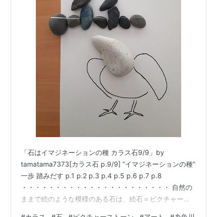
「石はイマジネーションの種 カラス石9/9」by
tamatama7373[カラス石 p.9/9] ”イマジネーションの種”
一歩 踏みだす p.1 p.2 p.3 p.4 p.5 p.6 p.7 p.8
・・・・・・・・・・・・・・・・・・・・・・ 自然の
ままで絵のような模様のある石は、絵石＝ピクチャース
トーンと呼ばれています。 私tamatama7373は、 ピクチ
#
カラス
#
石
#
ピクチャーストーン
#
アート
#
糸魚川