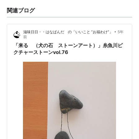
関連ブログ
•
滋味日日・・はなぱんだ の「いいこと ”お福わけ”」
5年
前
「来る （犬の石 ストーンアート）」糸魚川ピ
クチャーストーンvol.76