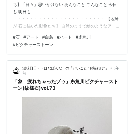
ち】「日々」思いがけない あんなこと こんなこと 今日
も 明日も
・・・・・・・・・・・・・・・・・・・・・・ 【地球
が 石に描いた動物たち】 自然のままで絵のようなアート
のような模様のある石は、絵石＝ピクチャーストーンと
#
石
#
アート
#
白鳥
#
ハート
#
糸魚川
呼ばれています。 私tamatama7373は、 ピクチャースト
#
ピクチャーストーン
ーンの”石はそのまま”（無加工）で、 そこから広がるイ
マジネーション（想像）の世界を、 ”石の外”に表現（創
造）して、 両者を併せた「ピクチャーストーンアート」
•
滋味日日・・はなぱんだ の「いいこと ”お福わけ”」
5年
を制作しています。 写真のように、 石を、「石から広が
前
る”想像の先”を描いた紙」の上に置い…
「象 疲れちゃったゾゥ」糸魚川ピクチャースト
ーン(紋様石)vol.73