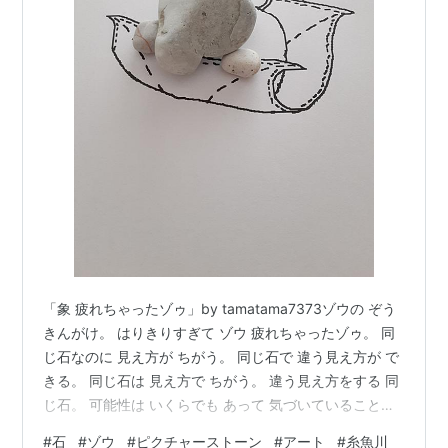
「象 疲れちゃったゾゥ」by tamatama7373ゾウの ぞう
きんがけ。 はりきりすぎて ゾウ 疲れちゃったゾゥ。 同
じ石なのに 見え方が ちがう。 同じ石で 違う見え方が で
きる。 同じ石は 見え方で ちがう。 違う見え方をする 同
じ石。 可能性は いくらでも あって 気づいていることよ
り 気づいていないことの方が 多くて 気づいていないか
#
石
#
ゾウ
#
ピクチャーストーン
#
アート
#
糸魚川