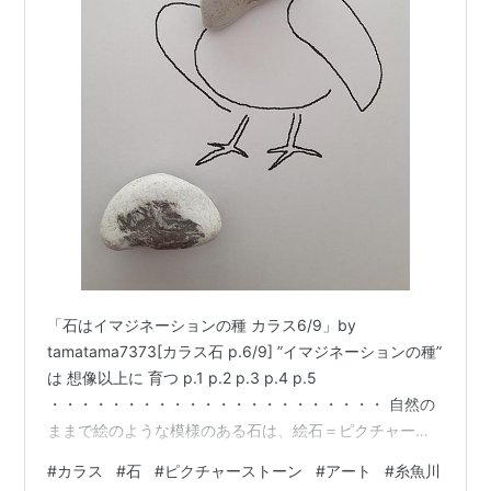
「石はイマジネーションの種 カラス6/9」by
tamatama7373[カラス石 p.6/9] ”イマジネーションの種”
は 想像以上に 育つ p.1 p.2 p.3 p.4 p.5
・・・・・・・・・・・・・・・・・・・・・・ 自然の
ままで絵のような模様のある石は、絵石＝ピクチャース
トーンと呼ばれています。 私tamatama7373は、 ピクチ
#
カラス
#
石
#
ピクチャーストーン
#
アート
#
糸魚川
ャーストーンの”石はそのまま”に、 そこから広がるイマ