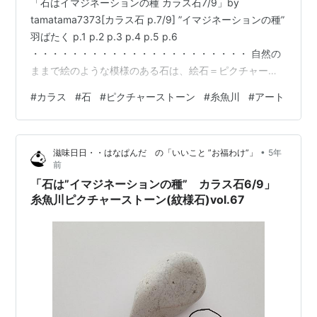
「石はイマジネーションの種 カラス石7/9」by
tamatama7373[カラス石 p.7/9] ”イマジネーションの種”
羽ばたく p.1 p.2 p.3 p.4 p.5 p.6
・・・・・・・・・・・・・・・・・・・・・・ 自然の
ままで絵のような模様のある石は、絵石＝ピクチャース
トーンと呼ばれています。 私tamatama7373は、 ピクチ
#
カラス
#
石
#
ピクチャーストーン
#
糸魚川
#
アート
ャーストーンの”石はそのまま”に、 そこから広がるイマ
ジネーション（想像）の世界を、 ”石の外”に表現（創
造）して、 両者を併せた「ピクチャーストーンアート」
•
滋味日日・・はなぱんだ の「いいこと ”お福わけ”」
5年
を制作しています。 写真のように、 石を、「石から広が
前
る”想像の先”を描いた紙」の上に置いて…
「石は”イマジネーションの種” カラス石6/9」
糸魚川ピクチャーストーン(紋様石)vol.67