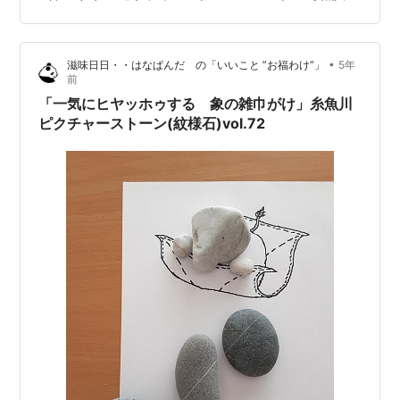
ら 気づいていないことが どんなに多いのかも わからな
い・・・・・・・・・・・・・・・・・・・・・・ 自然
のままで絵のようなアートのような模様のある石は、絵
•
滋味日日・・はなぱんだ の「いいこと ”お福わけ”」
5年
石＝ピクチャーストーンと呼ばれています。 私
前
tamatama7373は、 ピクチャーストーンの”…
「一気にヒヤッホゥする 象の雑巾がけ」糸魚川
ピクチャーストーン(紋様石)vol.72