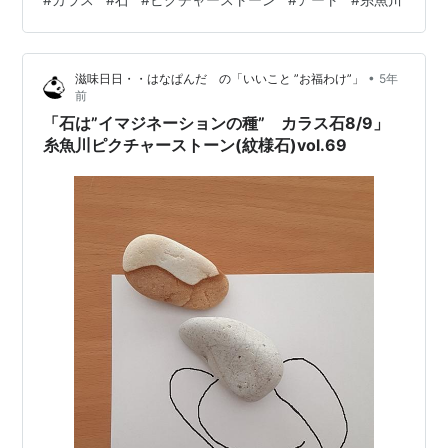
ャーストーンの”石はそのまま”に、 そこから広がるイマ
ジネーション（想像）の世界を、 ”石の外”に表現（創
造）して、 両者を併せた「ピクチャーストーンアート」
•
滋味日日・・はなぱんだ の「いいこと ”お福わけ”」
5年
を制作しています。 写真のように、 石を、「石から広が
前
る”想像の先”を…
「石は”イマジネーションの種” カラス石8/9」
糸魚川ピクチャーストーン(紋様石)vol.69