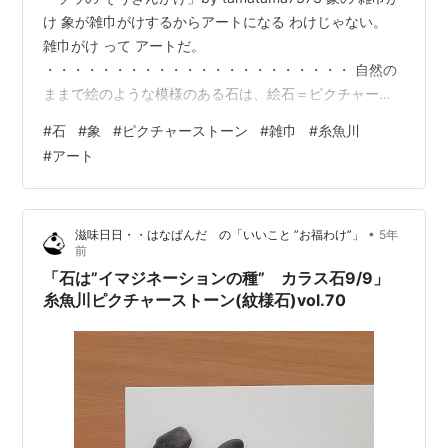
け 象が雑巾がけするからアートになる わけじゃない。
雑巾がけ って アートだ。
・・・・・・・・・・・・・・・・・・・・・・ 自然の
ままで絵のような模様のある石は、絵石＝ピクチャース
トーンと呼ばれています。 私tamatama7373は、 ピクチ
#
石
#
象
#
ピクチャーストーン
#
雑巾
#
糸魚川
ャーストーンの”石はそのまま”に、 そこから広がるイマ
#
アート
ジネーション（想像）の世界を、 ”石の外”に表現（創
造）して、 両者を併せた「ピクチャーストーンアート」
を制作しています。 写真のように、 石を、「石から広が
•
滋味日日・・はなぱんだ の「いいこと ”お福わけ”」
5年
る”想像の先”を描いた紙」の上に置いて、 「石を作った
前
地球」と「描いた私…
「石は”イマジネーションの種” カラス石9/9」
糸魚川ピクチャーストーン(紋様石)vol.70