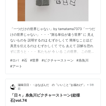
「一つだけの世界じゃない」by tamatama7373「一つだ
けの世界じゃない」・・・”測る単位が違う世界” に 見え
ないものを 説明するのは むずかしくて 簡単なことほど
真意を伝えるのは むずかしくて でも あえて 誤解を恐れ
ずに言うと・・・ 私たちが 今 いる この世界。 この世界
は 「一つだけの世界」じゃない。 この世界は 幾つもの
#
ロバ
#
石
#
世界
#
ピクチャーストーン
#
糸魚川
世界が 幾重にも重なっている世界。 ある世界は 「お
#
アート
金」という単位で測る世界。 ある世界は 「しあわせ」と
いう単位で測る世界。 ある世界は 「イケてる」という単
位で測る世界。 ある世界は ・・・・ こんな風に ”測る単
•
滋味日日・・はなぱんだ の「いいこと ”お福わけ”」
5年
位が違う世界” が 同時に 幾つも こ…
前
「日々」糸魚川ピクチャーストーン(紋様
石)vol.74