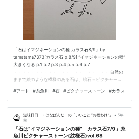
「石はイマジネーションの種 カラス石8/9」by
tamatama7373[カラス石 p.8/9] ”イマジネーションの種”
大きくなる p.1 p.2 p.3 p.4 p.5 p.6 p.7
・・・・・・・・・・・・・・・・・・・・・・ 自然の
ままで絵のような模様のある石は、絵石＝ピクチャース
トーンと呼ばれています。 私tamatama7373は、 ピクチ
#
アート
#
糸魚川
#
石
#
ピクチャーストーン
#
カラス
ャーストーンの”石はそのまま”に、 そこから広がるイマ
ジネーション（想像）の世界を、 ”石の外”に表現（創
造）して、 両者を併せた「ピクチャーストーンアート」
•
滋味日日・・はなぱんだ の「いいこと ”お福わけ”」
5年
を制作しています。 写真のように、 石を、「石から広が
前
る”想像の先”を描いた紙」の…
「石は”イマジネーションの種” カラス石7/9」糸
魚川ピクチャーストーン(紋様石)vol.68