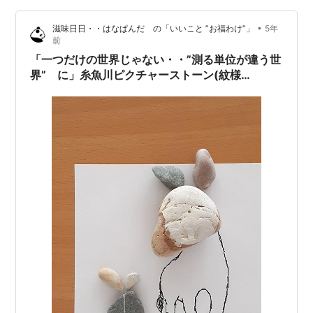
•
滋味日日・・はなぱんだ の「いいこと ”お福わけ”」
5年
前
「一つだけの世界じゃない・・”測る単位が違う世
界” に」糸魚川ピクチャーストーン(紋様
石)vol.75