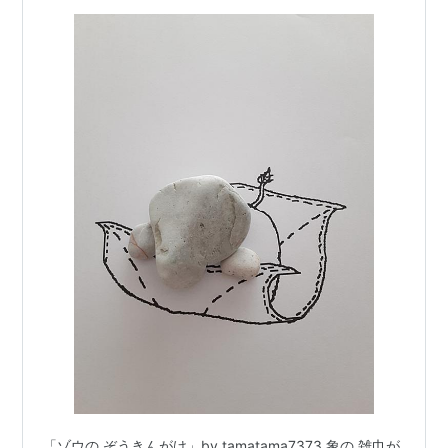
「ゾウの ぞうきんがけ」by tamatama7373 象の 雑巾が