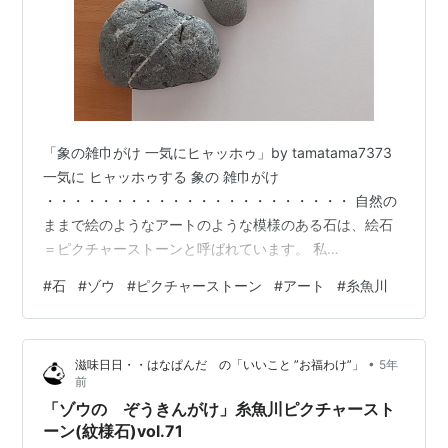
「象の雑巾がけ 一気にヒャッホゥ」by tamatama7373
一気に ヒャッホゥする 象の 雑巾がけ
・・・・・・・・・・・・・・・・・・・・・・ 自然の
ままで絵のようなアートのような模様のある石は、絵石
＝ピクチャーストーンと呼ばれています。 私
tamatama7373は、 ピクチャーストーンの”石はそのま
#
石
#
ゾウ
#
ピクチャーストーン
#
アート
#
糸魚川
ま”（無加工）に、 そこから広がるイマジネーション（想
像）の世界を、 ”石の外”に表現（創造）して、 両者を併
せた「ピクチャーストーンアート」を制作しています。
•
滋味日日・・はなぱんだ の「いいこと ”お福わけ”」
5年
写真のように、 石を、「石から広がる”想像の先”を描い
前
た紙」の上に置いて、 「石を作った地球」と「描いた
「ゾウの ぞうきんがけ」糸魚川ピクチャースト
私」で合作（collab…
ーン(紋様石)vol.71