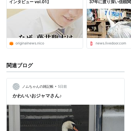
インタビュー vol.01】
37年に渡り深い信頼
コ） - ライブドアニ
originalnews.nico
news.livedoor.com
関連ブログ
•
ノムちゃんの雑記帳
5日前
かわいいおジャマさん♪