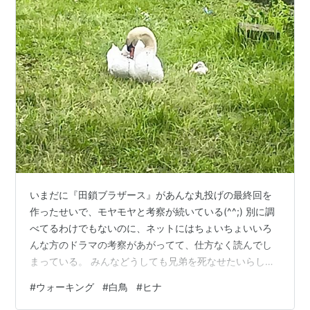
いまだに『田鎖ブラザース』があんな丸投げの最終回を
作ったせいで、モヤモヤと考察が続いている(^^;) 別に調
べてるわけでもないのに、ネットにはちょいちょいいろ
んな方のドラマの考察があがってて、仕方なく読んでし
まっている。 みんなどうしても兄弟を死なせたいらしい
（爆） そんな中、昨日運動公園を歩きいつものように白
#
ウォーキング
#
白鳥
#
ヒナ
鳥のいる池にいくと、フェンスの前に三角のカラーコー