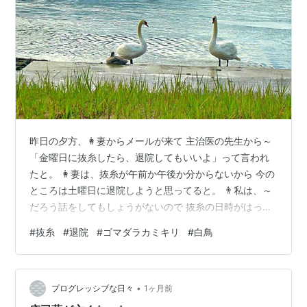
昨日の夕方、👩妻からメールが来て 主治医の先生から～
「金曜日に抜糸したら、退院してもいいよ」って言われ
たと。 👩妻は、抜糸が午前か午後か分からないから 今の
ところは土曜日に退院しようと思ってると。 👨私は、～
だろう話をしてもしょうがないので 抜糸の日時がはっき
り分かったら決めようと言いました。 何故なら👩妻を迎
#
抜糸
#
退院
#
ゴマダラカミキリ
#
白鳥
えに行く時間によって 🐶サクを留守番させるのか？連れ
ていくのか？ それとも動物病院へ預けなきゃいけないの
か？ 👨私の対応がそれによって変わるからです。 要する
•
にこっちの段取りが出来ない・・・ それでも、遅くとも
プログレッシブな日々
1ヶ月前
１１日の土曜日には 退院できると分かって、ホッとしま