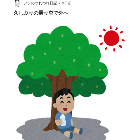
•
かなかできない読書や資格試験の勉強でもやりたいなぁ
フシのつれづれ日記
8日前
とは思っています。 最近、仕事から帰ると気持ちが疲れ
久しぶりの曇り空で外へ
てしまって、夕飯の後はだらだ…