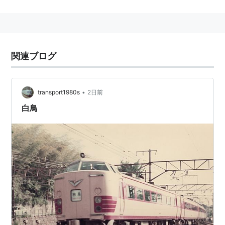
地名
宮城県
登米市
豊里町
白鳥
山形県
村山市
白鳥
新潟県
新潟市
西蒲区
白鳥
関連ブログ
岐阜県
揖斐郡
池田町
白鳥
愛知県
名古屋市
熱田区
白鳥
愛知県
豊川市
白鳥
•
transport1980s
2日前
愛知県
愛知郡
東郷町
白鳥
白鳥
香川県
東かがわ市
白鳥