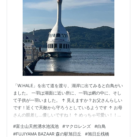
「W.HALE」を出て道を渡り、湖岸に出てみると白鳥がい
ました。 一羽は湖面に近い所に、一羽は網の中に、そし
て子供が一羽いました。 ↑ 見えますか？お父さんらしい
です！近くで天敵から守ろうとしているようです ↑ お母
さんの眼差し…優しいですね！ ↑ めっちゃ可愛い！！！
まだうぶ毛…という感じのグレーです エサをやりに来て
#
富士山天然湧水池浅池
#
マクロレンズ
#
白鳥
いるおじさんにお話を聞いてみると、「子供は二羽いた
#
FUJIYAMA BAZAAR 森の駅旭日丘
#
旭日丘桟橋
のに一羽はトンビにやられてしまったみたいなんだ