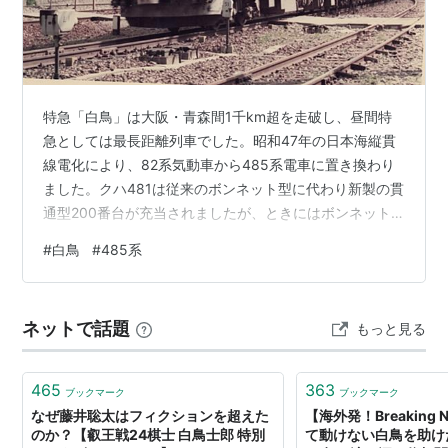
特急「白鳥」は大阪・青森間1千km超を走破し、昼間特
急としては最長距離列車でした。昭和47年の日本海縦貫
線電化により、82系気動車から485系電車に置き換わり
ました。クハ481は従来のボンネット型に代わり新製の貫
通型200番台が充当されましたが、ときにはボンネット
型も見られました。他の関西北陸特急が6M6Tの12両に
#
白鳥
#
485系
対して、白鳥だけは8M5Tの13両、大阪寄りの端にグリ
ーン車が繋がる特別な編成でした。これにより、大阪側
はTC-TS-TSと３両付随車が連続し、珍しく感じました。
ネットで話題
もっと見る
昭和49年頃には、北海道向け485系1500番台が、「いし
かり」の運行開始までの暫くの間使用されていました。
しかしながら…
465
363
ブックマーク
ブックマーク
なぜ藤井聡太はフィクションを超えた
【海外発！Breaking
のか？【叡王戦24棋士 白鳥士郎 特別
て動けない白鳥を助け