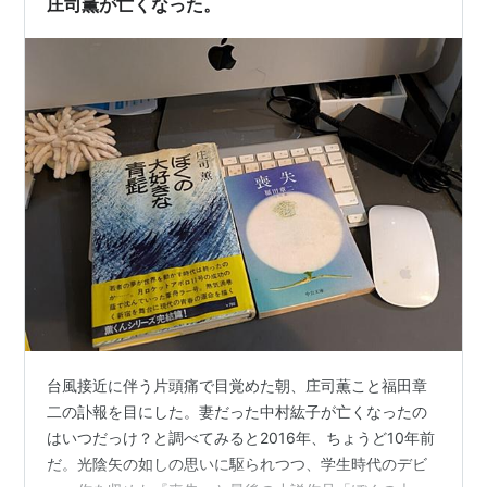
庄司薫が亡くなった。
した。 そんじゃ、昨日の…
台風接近に伴う片頭痛で目覚めた朝、庄司薫こと福田章
二の訃報を目にした。妻だった中村紘子が亡くなったの
はいつだっけ？と調べてみると2016年、ちょうど10年前
だ。光陰矢の如しの思いに駆られつつ、学生時代のデビ