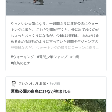
やっといい天気になり、一週間ぶりに運動公園にウォー
キングに出た。 これだけ間が空くと、外に出て歩くのが
ちょっとおっくうになるが、今日は月曜日。 あれだけ止
める止める詐欺のように言っていた週間少年ジャンプの
発売日なのだ。 ウォーキングの帰りにローソンに寄りジ
ャンプを買おう。 ここではたと気づく。 ジャンプは月曜
#
ウォーキング
#
週間少年ジャンプ
#
白鳥
日にウォーキングをするモチベーションになっていたん
#
白鳥のヒナ
だと(笑) 今日は運動公園に行くのも楽しみだった。 園内
の池にいる白鳥のひなの写真が撮りたい。 池の周りに人
がたくさんいたら嫌だなあ、なんて思いながら近づいて
いくと、2～3人が観てたりスマホを構えてたが、まあこ
•
フシのつれづれ日記
1ヶ月前
れぐらいならいいかな。 遠くか…
運動公園の白鳥にひなが生まれる