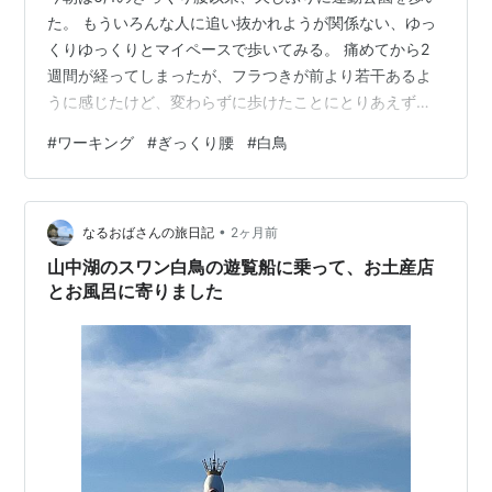
た。 もういろんな人に追い抜かれようが関係ない、ゆっ
くりゆっくりとマイペースで歩いてみる。 痛めてから2
週間が経ってしまったが、フラつきが前より若干あるよ
うに感じたけど、変わらずに歩けたことにとりあえずホ
ッとする。 池にいる白鳥の”えがお”と”みらい”にも久しぶ
#
ワーキング
#
ぎっくり腰
#
白鳥
りに会い、ウォーキングできた証しとして写真を撮る(^^)
なんとかぐるっと一周出来たが、ゆっくり歩いたくせに
額には汗が浮かび、結構くたびれた。 帰りにいつものよ
•
うにローソンに寄り、月曜なので止める止めると言い続
なるおばさんの旅日記
2ヶ月前
けている週刊ジャンプをかごに入れる。 どうしても止め
山中湖のスワン白鳥の遊覧船に乗って、お土産店
られないんだなあ(^^…
とお風呂に寄りました