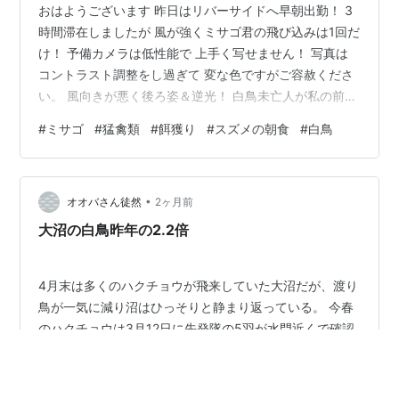
おはようございます 昨日はリバーサイドへ早朝出勤！ 3
時間滞在しましたが 風が強くミサゴ君の飛び込みは1回だ
け！ 予備カメラは低性能で 上手く写せません！ 写真は
コントラスト調整をし過ぎて 変な色ですがご容赦くださ
い。 風向きが悪く後ろ姿＆逆光！ 白鳥未亡人が私の前に
来て 毛繕いをしていましたが いつの間にか「朝寝」タイ
#
ミサゴ
#
猛禽類
#
餌獲り
#
スズメの朝食
#
白鳥
ムに入って・・ ミサゴが飛来しないので 周囲を「キョロ
キョロ」・・ スズメがバッタを捕まえて 朝食開始！ 足
が嫌いな様で 足を振り回して・・切っています ブルンブ
•
ルン・・ 足が切れて 喰らいついていました。 カア公が
オオバさん徒然
2ヶ月前
ピッタリくっ付いています。 「おまえら・・つきあって
大沼の白鳥昨年の2.2倍
るな」？…