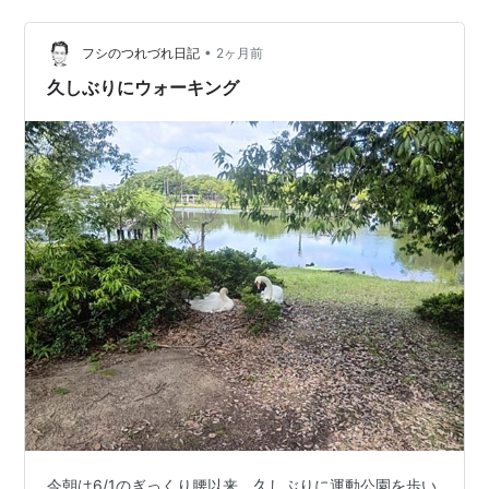
ンとバーが設置されて、近寄れないようにされていた。
バーに貼られたプリントには、 ”お願い：白鳥の卵がヒナ
•
にかえっています。遠くで静かに見守ってください。”あ
フシのつれづれ日記
2ヶ月前
っ、生まれてる。 先週の水曜日にここへ来たとき、なぜ
久しぶりにウォーキング
か5人ぐらいの年配の人たちが…
今朝は6/1のぎっくり腰以来、久しぶりに運動公園を歩い