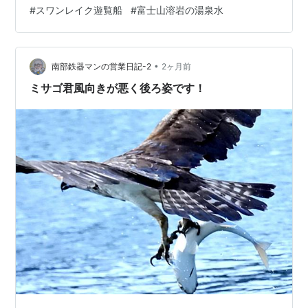
#
スワンレイク遊覧船
#
富士山溶岩の湯泉水
よ…。」 ↑ 中が空洞の竹みたいなもので餌を流し入れて
いました だからきっと保護しているんだと思いました。
一度に何羽か生まれても大人になる白鳥は少ないのだと
か…自然の摂理には贖え…
•
南部鉄器マンの営業日記-2
2ヶ月前
ミサゴ君風向きが悪く後ろ姿です！