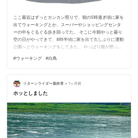
ここ最近はずっとカンカン照りで、朝の5時過ぎ頃に家を
出てウォーキングとか、スーパーやショッピングセンタ
ーの中をぐるぐる歩き回ってた。 そこに今朝やっと曇り
空の日がやってきて、8時半頃に家を出て久しぶりに運動
公園へとウォーキングをしてきた。 やっぱり陽が照って
ないだけで暑さは抑えられ、快適とまではいかないけど
#
ウォーキング
#
白鳥
ずいぶん歩きやすかった。 早起きして涼しいうちにウォ
ーキングすればいいんだけど、起きてすぐに歩くのがま
ずいのか家に帰るとクタクタになり、その日は一日中調
•
子が悪く、昼に猛烈に眠くなってしまう(^^;) だたまだ陽
リターンライダー最終章
1ヶ月前
が昇らない空は、朝焼けとかいろんな表情を見せてくれ
ホッとしました
て美しく、何枚も写真を撮ってしま…