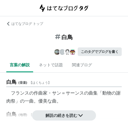
はてなブログ トップ
白鳥
このタグでブログを書く
言葉の解説
ネットで話題
関連ブログ
白鳥
(
音楽
)
【
はくちょう
】
フランスの作曲家・サン＝サーンスの曲集「動物の謝
肉祭」の一曲。優美な曲。
白鳥
(
地理
)
【
しろとり
】
解説の続きを読む