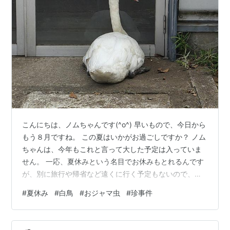
こんにちは、ノムちゃんです(^o^) 早いもので、今日から
もう８月ですね。 この夏はいかがお過ごしですか？ ノム
ちゃんは、今年もこれと言って大した予定は入っていま
せん。 一応、夏休みという名目でお休みもとれるんです
が、別に旅行や帰省など遠くに行く予定もないので、今
年もちょこまかと休みを入れるつもりでいます。 特別予
#
夏休み
#
白鳥
#
おジャマ虫
#
珍事件
定もないのにあまり長期の連休にすると、どうにもダレ
てしまい、休み明けに仕事の感覚を取り戻すのが大変で
すから(笑) まぁ、そういうお休みを利用して、普段はな