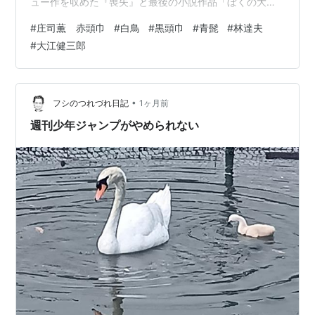
ュー作を収めた『喪失』と最後の小説作品「ぼくの大好
きな青髭」を取り出して、仕事の合間に眺めていた。こ
#
庄司薫 赤頭巾
#
白鳥
#
黒頭巾
#
青髭
#
林達夫
の2冊の間が彼の文学活動のすべてである。 私くらいの
#
大江健三郎
世代の文学好き中学生は、同時代の現役作家として星新
一、筒井康隆、小松左京などSF作家たちとともに、遠藤
周作、北杜夫、井上ひさし、大江健三郎、倉橋由美子、
柴田翔、そして庄司薫の作品を読んでいた。もちろん人
•
フシのつれづれ日記
1ヶ月前
によって倉橋は読んでないとか、大江健三郎…
週刊少年ジャンプがやめられない