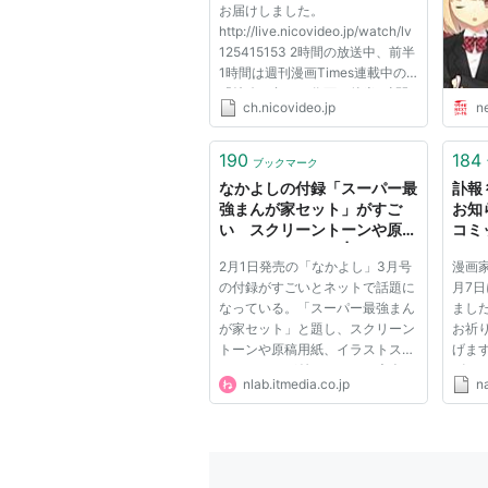
お届けしました。
http://live.nicovideo.jp/watch/lv
125415153 2時間の放送中、前半
1時間は週刊漫画Times連載中の
「特攻の島」の作画、後半1時間
ch.nicovideo.jp
n
は今、巷で話題の「なかよし」3
月号付録の「漫画家セット」を実
際に試してみました。 これで漫
190
184
ブックマーク
画を描く練習をすれば、漫画家に
なかよしの付録「スーパー最
訃報
なれるんです...
強まんが家セット」がすご
お知
い スクリーントーンや原稿
コミ
用紙が付いてくる | ねとらぼ
2月1日発売の「なかよし」3月号
漫画家
の付録がすごいとネットで話題に
月7
なっている。「スーパー最強まん
まし
が家セット」と題し、スクリーン
お祈
トーンや原稿用紙、イラストステ
げま
ンシルなどが付いてくる。大人も
ビュ
nlab.itmedia.co.jp
n
思わず欲しくなってしまいそうな
『東
ほど本格的だ。 ということで、
ード
さっそく「なかよし」を購入し
タカ
た。本誌と同じくらいのサイズ
た。
の...
集部一.