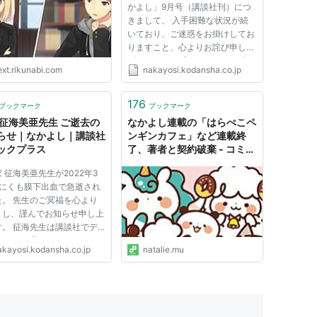
かよし」9月号（講談社刊）につ
きまして、 入手困難な状況が続
いており、ご迷惑をお掛けしてお
りますこと、心よりお詫び申し上
げます。 この度、ひとりでも多
ext.rikunabi.com
nakayosi.kodansha.co.jp
くの読者の皆様に「なかよし」9
月号をお読みいただけるよう、
2024年10月2日（水）までの期
176
ブックマーク
ブックマーク
間限定で電子版9月号の無料公開
 征海美亜先生 ご逝去の
なかよし連載の「はらぺこペ
を実施い...
らせ｜なかよし｜講談社
ンギンカフェ」など連載終
ックプラス
了、著者と契約破棄 - コミッ
クナタリー
 征海美亜先生が2022年3
日にくも膜下出血で急逝され
た。 先生のご冥福を心より
りし、謹んでお知らせ申し上
す。 征海先生は講談社でデ
ーされ、「なかよし」にて
akayosi.kodansha.co.jp
natalie.mu
京ミュウミュウ』や『スーパ
ール★リカちゃん』（原作／
ラ）等をご執筆下さいまし
突然で早すぎるご逝去に、編
..