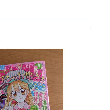
5年創刊。月刊（毎月3日発売）。
キャンディ
」「美少女戦士セーラームーン」「カー
がある。
誌
少女漫画