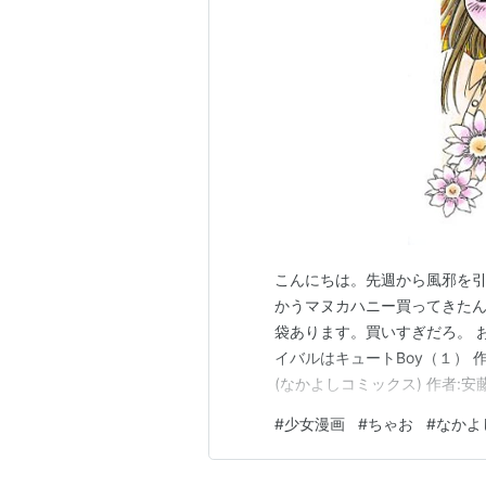
こんにちは。先週から風邪を
かうマヌカハニー買ってきたん
袋あります。買いすぎだろ。 
イバルはキュートBoy（１） 作
(なかよしコミックス) 作者:安
０周年記念版（１） (なかよしコミ
#
少女漫画
#
ちゃお
#
なかよ
いうわけで久々にお題に答え
の三作…