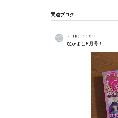
講談社発行の少女向け漫画誌。195
関連ブログ
代表的な連載作品に「
キャンディ・
ドキャプターさくら」などがある。
増刊号として「
なかよしラブリー
」
•
ララ日記
3ヶ月前
なかよし5月号！
関連語：
漫画雑誌
雑誌
マンガ雑