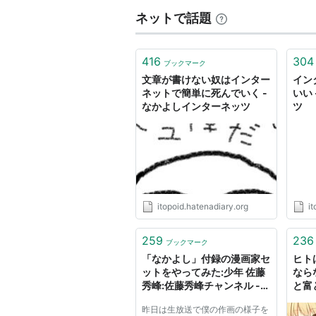
ネットで話題
416
304
ブックマーク
文章が書けない奴はインター
イン
ネットで簡単に死んでいく -
いい
なかよしインターネッツ
ツ
itopoid.hatenadiary.org
it
259
236
ブックマーク
「なかよし」付録の漫画家セ
ヒト
ットをやってみた:少年 佐藤
なら
秀峰:佐藤秀峰チャンネル -
と富
ニコニコチャンネル：エンタ
銀行
昨日は生放送で僕の作画の様子を
メ
NE