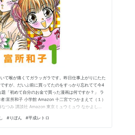
引いて喉が痛くてガラッガラです。昨日仕事上がりにたた
ですが、だいぶ前に買ってたのをすっかり忘れてて今4
お題「初めて自分のお金で買った漫画は何ですか？」 ラ
者:富所和子 小学館 Amazon 十二宮でつかまえて（１）
藤なつみ 講談社 Amazon 東京ミュウミュウ なかよし６
ックス) 作者:征海未亜,吉田玲子 講談社 Amazon と
し
#
りぼん
#
平成レトロ
るの日。これね、必死で記憶を辿ってたんですが恐らくこ