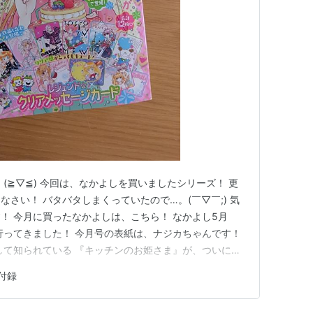
(≧▽≦) 今回は、なかよしを買いましたシリーズ！ 更
さい！ バタバタしまくっていたので…。(￣▽￣;) 気
！ 今月に買ったなかよしは、こちら！ なかよし5月
行ってきました！ 今月号の表紙は、ナジカちゃんです！
して知られている 『キッチンのお姫さま』が、ついに復
も、すごく嬉しいです！ ナジカちゃんが作った パンケー
付録
私は甘いものが大好きなので、 ナジカちゃんが作ったス
の…