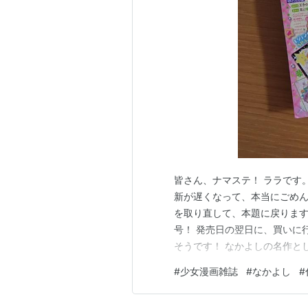
皆さん、ナマステ！ ララです。
新が遅くなって、本当にごめんな
を取り直して、本題に戻ります
号！ 発売日の翌日に、買いに
そうです！ なかよしの名作と
活！✨ 前後編の掲載での復活
#
少女漫画雑誌
#
なかよし
#
キも、すごく美味しそう〜！ 
イーツも食べたい！😊 今月号