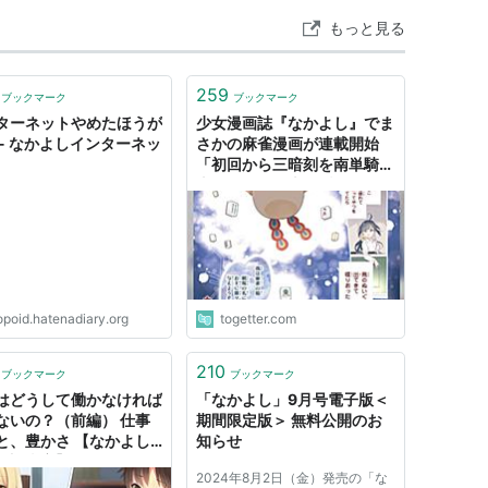
もっと見る
259
ブックマーク
ブックマーク
ターネットやめたほうが
少女漫画誌『なかよし』でま
 - なかよしインターネッ
さかの麻雀漫画が連載開始
「初回から三暗刻を南単騎で
上がっていて本格派すぎる」
opoid.hatenadiary.org
togetter.com
210
ブックマーク
ブックマーク
はどうして働かなければ
「なかよし」9月号電子版＜
ないの？（前編） 仕事
期間限定版＞ 無料公開のお
と、豊かさ 【なかよし
知らせ
・調査室】 - リクナビ
2024年8月2日（金）発売の「な
XTジャーナル