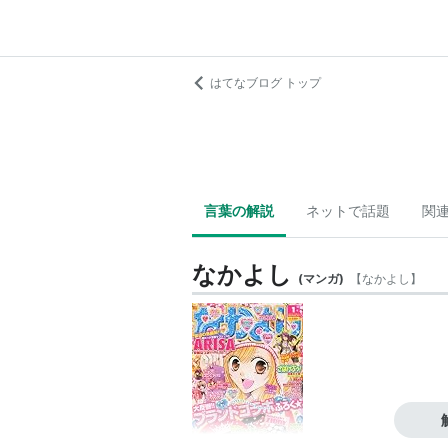
はてなブログ トップ
言葉の解説
ネットで話題
関
なかよし
(
マンガ
)
【
なかよし
】