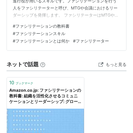
進行役が用いるスキルです。ファシリテーションを行う
人をファシリテーターと呼び、MTGや会議におけるリー
ダーシップを発揮します。 ファシリテーターはMTGや会
議の中で中立的な立場を取り、チームの意思決定プロセ
#
ファシリテーションの教科書
スをマネジメントしつつ、メンバーの参加意識やチーム
#
ファシリテーションスキル
ワークの醸成を促進し、合意形成を促すことによりチー
#
ファシリテーションとは何か
#
ファシリテーター
ムの成果を最大化します。 ファシリテーションが効いて
いる状態と効いていない状態を比較した場合、最も差が
でるのはMTGや会議の生産性と言えると思います。 生産
ネットで話題
もっと見る
性が低いMTGや会議ってどんなもの…
10
ブックマーク
Amazon.co.jp: ファシリテーションの
教科書: 組織を活性化させるコミュニ
ケーションとリーダーシップ: グロー
ビス: 本