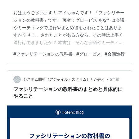
おはようございます！ アドちゃんです！ 「ファシリテー
ションの教科書」です！ 著者：グロービス あなたは会議
やミーティングで進行やまとめ役をされたことはありま
すか？ もし、されたことがある方なら、その時は上手く
進行はできましたか？ 本書は、そんな会議やミーティン
グを円滑に進める方法や技法を意味するファシリテーシ
#
ファシリテーションの教科書
#
グロービス
#
会議進行
ョンの方法を紹介しています。 ■内容 ・仕込み ①議論
の「出発点」と「到達点」を明確にする ②参加者の状況
を把握する ③議論すべき論点を洗い出し、絞り、深める
•
⇒仕込み（事前準備） ・さばき ①発言を引き出す ②発
システム開発（アジャイル・スクラム）とか色々
5年前
言を理解し、共有する（再重要スキル） ③議論を方向づ
ファシリテーションの教科書のまとめと具体的に
ける ④結論づける ⇒…
やること