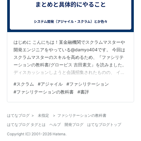
はじめに こんにちは！某金融機関でスクラムマスターや
開発エンジニアをやっている@damyo404です。 今回は
スクラムマスターのスキルを高めるため、『ファシリテ
ーションの教科書/グロービス 吉田素文』を読みました。
ディスカッションしようと会議招集されたものの、 イマ
イチな感じで終わってしまったり、逆に自分が開催する
#
スクラム
#
アジャイル
#
ファシリテーション
側になったときに 上手くできなかったなと後悔すること
#
ファシリテーションの教科書
#
書評
があったり。 今後そういったことを繰り返さないために
も、 本書はとても勉強になったのでこんな記事で時間を
浪費せずに是非買って読んでいただけたらと思います。
はてなブログ
>
未指定
>
ファシリテーションの教科書
本記事は書籍のまとめ、そしてファシリテーションの場
はてなブログ タグとは
ヘルプ
開発ブログ
はてなブログトップ
（以下、会議とします）や…
Copyright (C) 2001-
2026
Hatena.