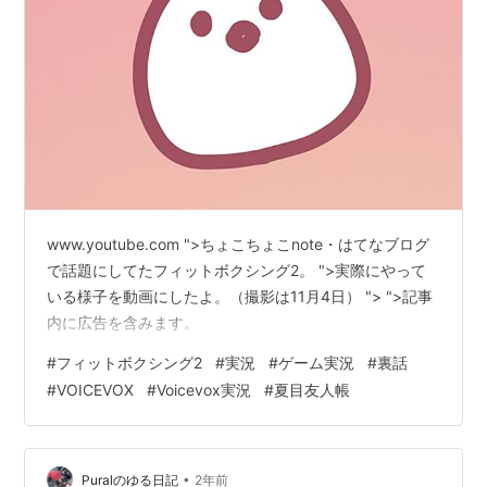
www.youtube.com ">ちょこちょこnote・はてなブログ
で話題にしてたフィットボクシング2。 ">実際にやって
いる様子を動画にしたよ。（撮影は11月4日） "> ">記事
内に広告を含みます。
#
フィットボクシング2
#
実況
#
ゲーム実況
#
裏話
#
VOICEVOX
#
Voicevox実況
#
夏目友人帳
•
Puralのゆる日記
2年前