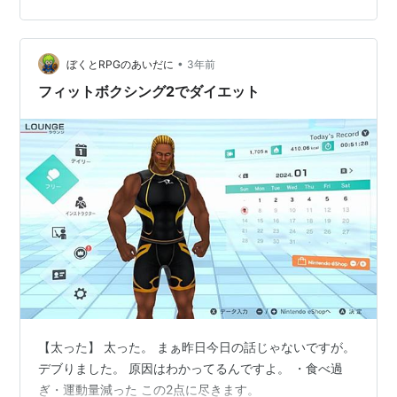
Boxing 2』とは 『Fit Boxing 2』を選んだ理由 マイルー
ルで習慣化 できる範囲で…
•
ぼくとRPGのあいだに
3年前
フィットボクシング2でダイエット
【太った】 太った。 まぁ昨日今日の話じゃないですが。
デブりました。 原因はわかってるんですよ。 ・食べ過
ぎ・運動量減った この2点に尽きます。