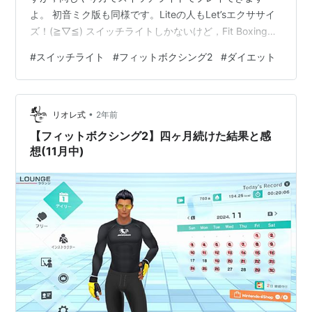
よ。 初音ミク版も同様です。Liteの人もLet’sエクササイ
ズ！(≧▽≦) スイッチライトしかないけど，Fit Boxingで
ダイエットしたい スイッチライトでFit Boxingをやるに
#
スイッチライト
#
フィットボクシング2
#
ダイエット
は何が必要？ 2児の母・よつばです(*^-^*) 任天堂Switch
のソフト「フィットボクシング2」はご存知ですか？ 加
齢とともに加速する運動不足…（と気になる体重）。 そ
•
んな方にピッタリ！ 「自宅で手軽に楽しく運動でき
リオレ式
2年前
る！」と大人気のエクササイズソ…
【フィットボクシング2】四ヶ月続けた結果と感
想(11月中)