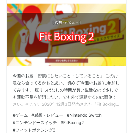
今週のお題「習慣にしたいこと・していること」 このお
題なら合ってるかもと思い、初めて”今週のお題”に参加し
てみます。 座りっぱなしの時間が長い生活なので少しで
も運動不足を解消したい、でも外で運動するのは面倒く
さい。そこで、2020年12月3日発売された『Fit Boxing 2
-リズム＆エクササイズ-』（以下、『Fit Boxing 2』）を
#
ゲーム
#
感想・レビュー
#
Nintendo Switch
発売日に購入。マイペースに継続できており、今年で4年
#
ニンテンドースイッチ
#
FitBoxing2
目に入りました。 今回は、レビューも交えながら習慣化
#
フィットボクシング2
できたポイントを書いてみたいと思います。 『Fit