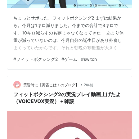
ちょっとサボった、フィットボクシング2 まずは結果か
ら。今月は1キロ減りました。今までの合計で8キロで
す。10キロ減らすのも夢じゃなくなってきた！ あまり体
重が減っていないのは、今月自分の誕生日があり外食し
まくっていたからです。それと朝晩の寒暖差が大きくな
り体調を崩しました。朝早めに起きてフィットボクシン
#
フィットボクシング2
#
ゲーム
#
switch
グをやっていますが、朝全然起きれなくなってしまって4
日間サボってしまいました（デイリーやらなくても継続
できる裏技があるけど、ちゃんと記録を残したいのでや
•
っていません） あとモチベがちょっとだけ下がる出来事
黄昏時に【黄昏こはくのブログ】
2年前
が、アッパーが反応しない…！！！今月なぜかアッパー
フィットボクシング2の実況プレイ動画上げたよ
が正しく反応せず、goodかmiss判定…
（VOICEVOX実況）＋雑談