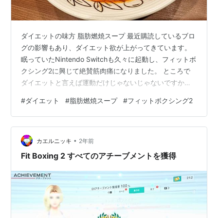
ダイエットの味方 脂肪燃焼スープ 最近購読しているブロ
グの影響もあり、ダイエット欲が上がってきています。
眠っていたNintendo Switchも久々に起動し、フィットボ
クシング2に興じて絶賛筋肉痛になりました。 ところで
ダイエットと言えば運動だけじゃないじゃないですか。
何が大事って食事ですよね。 ダイエット時の定番飯と言
#
ダイエット
#
脂肪燃焼スープ
#
フィットボクシング2
ったらやはり『脂肪燃焼スープ』だと思います。一時期
だいぶ流行りましたよね。 何と言っても名前が凄いです
ね。脂肪燃焼スープですよ。 セロリだのキャベツだのが
•
入っていて食物繊維たっぷり。一応基本のレシピを貼っ
カエルニッキ
2年前
ておきますね。 www.kurashiru.com ダイエットするぞ
Fit Boxing 2 すべてのアチーブメントを獲得
っ…