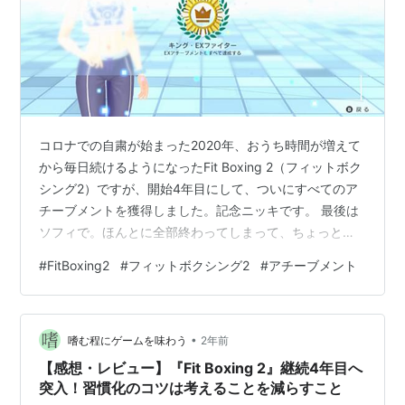
コロナでの自粛が始まった2020年、おうち時間が増えて
から毎日続けるようになったFit Boxing 2（フィットボク
シング2）ですが、開始4年目にして、ついにすべてのア
チーブメントを獲得しました。記念ニッキです。 最後は
ソフィで。ほんとに全部終わってしまって、ちょっとさ
みしい。これから何を目指していけば……。 追加コンテ
#
FitBoxing2
#
フィットボクシング2
#
アチーブメント
ンツは食指が動くアニメがいまのところなく、ひとまず
現インストラクターを時々変えつつ、各エクササイズメ
ニューの最高得点コンプを目指し、デイリー継続の記録
•
を伸ばしていくことにします。24.04.20
嗜む程にゲームを味わう
2年前
【感想・レビュー】『Fit Boxing 2』継続4年目へ
突入！習慣化のコツは考えることを減らすこと