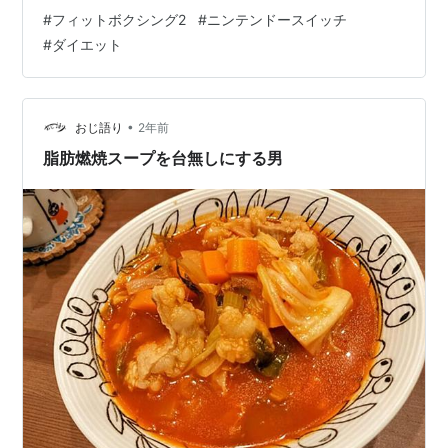
ませんでした。北斗の拳バージョンの方もほったらかす
#
フィットボクシング2
#
ニンテンドースイッチ
こと早数ヶ月。まぁフィットボクシングが続かない私で
#
ダイエット
すが、より続かせやすくなるというフィットボクシング3
が出るまで頑張って2で身体をならしておこうかと思いま
す。 大分久し振りにフィットボクシング2をやってみた
んですけど、なんかジャストの判定が出やすい気がしま
•
おじ語り
2年前
す。北斗の拳だと、なぜかジャブとかアッ…
脂肪燃焼スープを台無しにする男