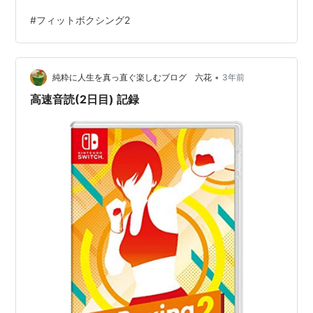
#
フィットボクシング2
•
純粋に人生を真っ直ぐ楽しむブログ 六花
3年前
高速音読(2日目) 記録