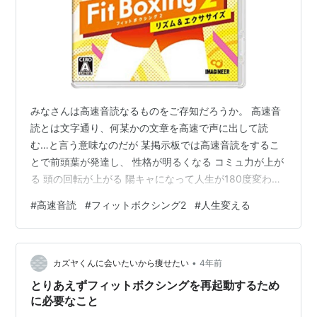
みなさんは高速音読なるものをご存知だろうか。 高速音
読とは文字通り、何某かの文章を高速で声に出して読
む…と言う意味なのだが 某掲示板では高速音読をするこ
とで前頭葉が発達し、 性格が明るくなる コミュ力が上が
る 頭の回転が上がる 陽キャになって人生が180度変わる
と言った夢のような効果があると噂されている。 自分も
#
高速音読
#
フィットボクシング2
#
人生変える
陽キャになって人生ウハウハ薔薇色になりたい！！！と
思い立ち何度も続けようとしては10日やひどいときは3日
くらいで挫折してやめてしまう。 そこで高速音読の効果
•
をブログに記録することで 音読時間は10分から30分の間
カズヤくんに会いたいから痩せたい
4年前
(もちろん乗ってる時は何時間でもして良い。) 今日で高
とりあえずフィットボクシングを再起動するため
速音読をして2日目…
に必要なこと