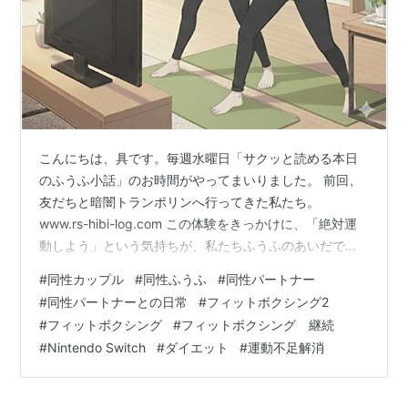
こんにちは、具です。毎週水曜日「サクッと読める本日
のふうふ小話」のお時間がやってまいりました。 前回、
友だちと暗闇トランポリンへ行ってきた私たち。
www.rs-hibi-log.com この体験をきっかけに、「絶対運
動しよう」という気持ちが、私たちふうふのあいだで一
致しました。目的は、至ってシンプルーー 運動不足の解
#
同性カップル
#
同性ふうふ
#
同性パートナー
消と、シェイプアップ。 あとダイエット。 とはいえ、
#
同性パートナーとの日常
#
フィットボクシング2
「ジムに通う＝それなりに費用がかかる」。ここはどう
#
フィットボクシング
#
フィットボクシング 継続
しても抑えたいところ。 時間決めて、フィットボクシン
#
Nintendo Switch
#
ダイエット
#
運動不足解消
グ、再開しない？ うちも同じこと思った。あれ家でも十
分な運動になるし、それがいいと思う。 どうやら2年ほ
ど放置していたらしい、…