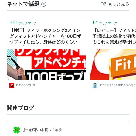
ネットで話題
もっと見る
561
61
ブックマーク
ブックマーク
【検証】フィットボクシング2とリン
【レビュー】フィット
グフィットアドベンチャーを100日ず
予想以上の進化で初代
つプレイしたら、身体はどのくらい変
もこれを買えば幸せにな
わる？ | オモコロ
デジはてな支所
omocoro.jp
lonestar.hatenablog.
関連ブログ
•
よつば家の本棚
1年前