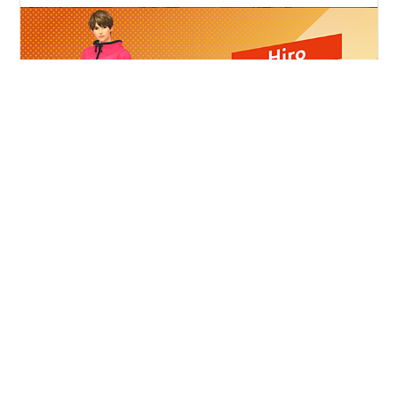
前回の記事でダイエットを宣言したが、いかんせん私は
運動を辞めて10年以上経っている上に1日1箱煙草を吸う
ダメな大人*1だ。初手でテニススクールの門を叩こうも
のなら佐々部どころかテニス歴2年の堀尾聡にすら負ける
自信がある。若さを侮るな。 なのでまずは自宅でできる