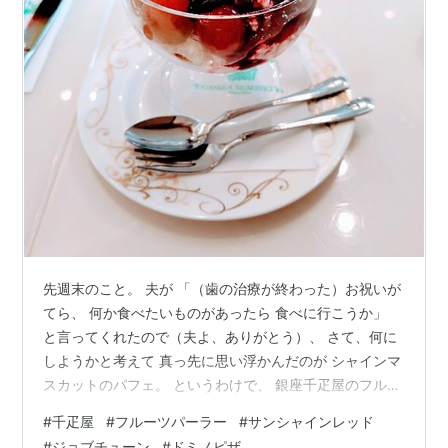
先週末のこと。 夫が 「（歯の治療が終わった）お祝いが
てら、 何か食べたいものがあったら 食べに行こうか」
と言ってくれたので（夫よ、ありがとう）、 さて、何に
しようかと考えて 真っ先に思い浮かんだのが シャインマ
スカットのパフェ。 というわけで、 銀座千疋屋のフルー
ツパーラーに 連れて行ってもらうことにしました。 その
#
千疋屋
#
フルーツパーラー
#
サンシャインレッド
前にお蕎麦屋さんで昼食をとり、 （パフェを食べるので
#
ジョブチューン
#
ドミノピザ