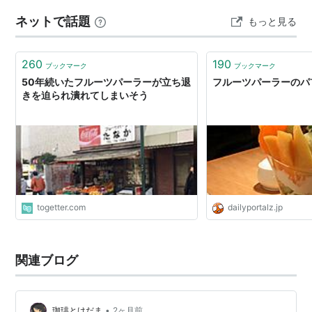
とうございました。
ネットで話題
もっと見る
260
190
ブックマーク
ブックマーク
50年続いたフルーツパーラーが立ち退
フルーツパーラーのパ
きを迫られ潰れてしまいそう
togetter.com
dailyportalz.jp
関連ブログ
•
珈琲とけだま
2ヶ月前