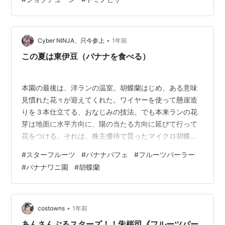
カロリー控えめにしました）（笑） いよいよ千疋屋へ。
あいにくシャインマスカットのパフェは メニューにあり
ませんでしたが、 そのかわり、 サンシャインレッドのパ
フェがあったので、 それをお願いしました。 ホイップク
•
Cyber NINJA、只今参上
1年前
リームと、 …
この夏は東伊豆（バナナを食べる）
本園の最後は、洋ランの温室。胡蝶蘭はじめ、ある意味
見慣れた花々が迎えてくれた。ワイヤーを使って懸崖造
りを３本仕立てる、おなじみの技法。でも本来ランの花
芽は地面に水平方向に、陽の当たる方向に延びて行って
花をつける。それは、株主優待で貰ったマイクロ胡蝶蘭
の２年目以降の咲き方で分かった。 洋ラン温室の中央オ
#
スターフルーツ
#
バナナパフェ
#
フルーツパーラー
ブジェ 上階で咲いていた自然のままのランと比べると、
#
バナナワニ園
#
胡蝶蘭
何か痛々しい。この温室の脇は、もう本園の出口。ここ
からマイクロバスに乗って３～４分、分園に着く。３つ
の園の中で、唯一食べ物を出すパーラーがあるのが、こ
こ。軽めの昼食を食べようと、フルーツパーラーに入っ
•
costowns
1年前
た。 バナナパフェとバナナパンケーキ 僕が注文…
あんさんぶるスターズ！！朱桜司《フルーツパー