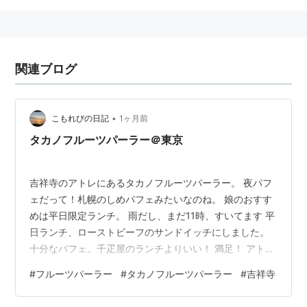
関連ブログ
•
こもれびの日記
1ヶ月前
タカノフルーツパーラー＠東京
吉祥寺のアトレにあるタカノフルーツパーラー。 夜パフ
ェだって！札幌のしめパフェみたいなのね。 娘のおすす
めは平日限定ランチ。 雨だし、まだ11時、すいてます 平
日ランチ、ローストビーフのサンドイッチにしました。
十分なパフェ。千疋屋のランチよりいい！ 満足！ アトレ
でいろいろ買い物をしてたら商店街に行く元気がなくな
#
フルーツパーラー
#
タカノフルーツパーラー
#
吉祥寺
ってしまいました・・・・ 梅園のどら焼きにアンズがあ
りました！ これで東京は終わりです。お付き合いありが