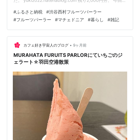
た。 yuki2022.hatenablog.com 残り2,000円分。 今回は
マチェドニアというデザートと ホットベリーティーとい
#
ふるさと納税
#
渋谷西村フルーツパーラー
う飲み物を頂きました。 マチェドニアはフルーツポンチ
#
フルーツパーラー
#
マチェドニア
#
暮らし
#
雑記
をアレンジしたものとのこと。 右端の赤いのがストロ
ー。 中のシロップがめちゃめちゃ美味しかったです。 ワ
インの風味が良い感じ♪ フルーツは言うまでもなく美味し
いです。 柿は久しぶり…
•
カフェ好き宇宙人のブログ
9ヶ月前
MURAHATA FURUITS PARLORにていちごのジ
ェラート☆羽田空港散策