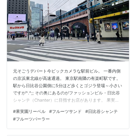
元そごうデパート今ビックカメラな駅前ビル。 一番内側
の京浜東北線が高速通過。 東京駅南隣の有楽町駅です。
駅から日比谷公園側に5分ほど歩くとゴジラ登場～小さい
ですが^.^;; その奥にあるのがファッションビル・日比谷
シャンテ（Chanter）に目指すお店があります。 果実園
リーベル 冷蔵ケースにフルーツびっしり！ アルバイトか
#
果実園リーベル
#
フルーツサンド
#
日比谷シャンテ
ら50年以上も果物の仕入れに携わっている社長が率いる
#
フルーツパーラー
（HPより）フルーツパーラーです。 旬のフルーツを使っ
たパフェやケーキなどをラインナップしている中で今回