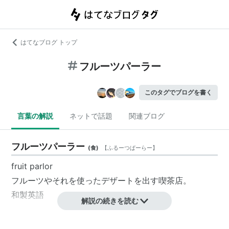
はてなブログ トップ
フルーツパーラー
このタグでブログを書く
言葉の解説
ネットで話題
関連ブログ
フルーツパーラー
(
食
)
【
ふるーつぱーらー
】
fruit parlor
フルーツやそれを使ったデザートを出す喫茶店。
和製英語
解説の続きを読む