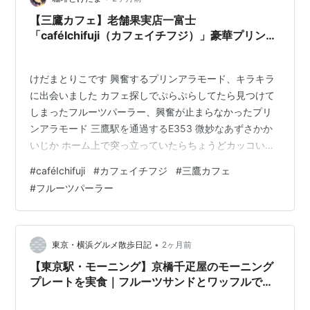
【三鷹カフェ】老舗果実店一富士
「caféIchifuji（カフェイチフジ）」豪華プリンア
ラモードで優雅に
けだまとりこです 興奮するプリンアラモード、キラキラ
に出会いました カフェ探しでぷらぷらしてたら見つけて
しまったフルーツパーラー、興奮が止まらなかったプリ
ンアラモード 三鷹駅を通過するE353 微妙なあずさかか
いじか ホーム上で突っ立っていたらちょうどカッコいい
車両がやってきたので撮ってしまいました 通過時間を確
#
caféIchifuji
#
カフェイチフジ
#
三鷹カフェ
認すれば「あずさ」か「かいじ」がわかるのですがあえ
#
フルーツパーラー
て… カフェイチフジ（caféIchifuji） 運命の出会い1軒目
この後に駅前ビルの銀座コージーコーナーでまったりし
てますが、ここのお店を通った時点では超はらぺこでし
た『何か…どこか…カフェ…』月曜日はお休み多かった
•
東京・横浜グルメ散歩日記
2ヶ月前
看板になにやら…
【東京駅・モーニング】京橋千疋屋のモーニング
プレートを実食｜フルーツサンドとワッフルで優
雅な朝時間