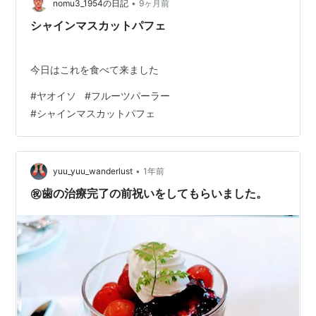
カラフルに並ぶジェラートに…
•
nomu3_1954の日記
9ヶ月前
シャインマスカットパフェ
今日はこれを食べて来ました
#
ヤオイソ
#
フルーツパーラー
#
シャインマスカットパフェ
•
yuu_yuu_wanderlust
1年前
㊗️歯の治療完了の前祝いをしてもらいました。