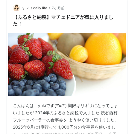
の目当ては…… フルーツサンドです。 サンドイッチの具
材の部分が、ホイップ＋フレッシュフルーツ。 ホイップ
•
yuki's daily life
7ヶ月前
のミルク感…
【ふるさと納税】マチェドニアが気に入りまし
た！
こんばんは、yukiです(*'ω'*) 期限ギリギリになってしま
いましたが 2024年のふるさと納税で入手した 渋谷西村
フルーツパーラーの食事券を ようやく使い切りました。
2025年6月に1度行って 1,000円分の食事券を使いまし