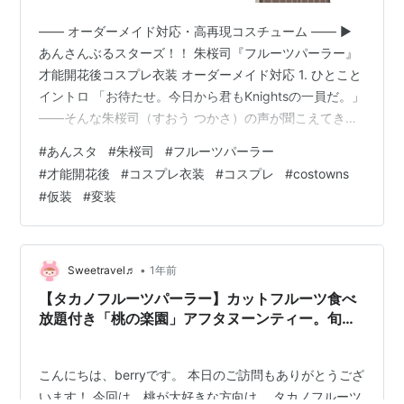
―― オーダーメイド対応・高再現コスチューム ―― ▶️
あんさんぶるスターズ！！ 朱桜司『フルーツパーラー』
才能開花後コスプレ衣装 オーダーメイド対応 1. ひとこと
イントロ 「お待たせ。今日から君もKnightsの一員だ。」
――そんな朱桜司（すおう つかさ）の声が聞こえてきそ
うな、フルーツパーラー衣装がついに登場！イベントや
#
あんスタ
#
朱桜司
#
フルーツパーラー
撮影はもちろん、推し活の“とっておき”にスッと馴染む一
#
才能開花後
#
コスプレ衣装
#
コスプレ
#
costowns
着です。 2. 商品概要 商品名：朱桜司《フルーツパーラ
#
仮装
#
変装
ー》才能開花後 コスプレ衣装 セット内容：コート／ズボ
ン／シャツ／ベスト／髪飾り／リボン／手袋／ベルト（8
点フルセット） 素材：制服生地・サテン サイズ：S・
M…
•
Sweetravel♬
1年前
【タカノフルーツパーラー】カットフルーツ食べ
放題付き「桃の楽園」アフタヌーンティー。旬の
果実を五感で味わうデザートやクレープなど