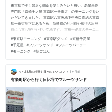
東京駅で少し贅沢な朝食を楽しみたいと思い、老舗果物
専門店「京橋千疋屋 東京駅一番街店」のモーニングをい
ただいてきました。 東京駅八重洲地下中央口直結の東京
駅一番街地下にあるため、新幹線の利用前や旅行の出発
前にも立ち寄りやすい立地です。 京橋千疋屋のモーニン
グメニューは1種類のみ。 フルーツサンドウィッチ、フル
#
東京駅モーニング
#
東京駅グルメ
#
京橋千疋屋
ーツワッフル、季節のフルーツ、ドリンクがセットにな
#
千疋屋
#
フルーツサンド
#
フルーツパーラー
った『モーニングプレート（税込1,870円）』を楽しむこ
#
モーニング
#
朝ごはん
とができます。 果物専門店ならではのフレッシュなフル
ーツを朝から味わえる、少し特別なモーニングでした。
店舗情報 店名：京橋千疋屋 東京駅一番街店 住所：東京
都千代田区丸の内1-9-1…
•
キハ58君の鉄道や日々の ひとコマ
5ヶ月前
有楽町駅から行く日比谷でフルーツサンド