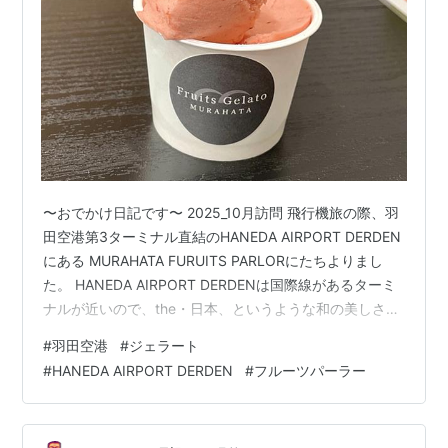
〜おでかけ日記です〜 2025_10月訪問 飛行機旅の際、羽
田空港第3ターミナル直結のHANEDA AIRPORT DERDEN
にある MURAHATA FURUITS PARLORにたちよりまし
た。 HANEDA AIRPORT DERDENは国際線があるターミ
ナルが近いので、the・日本、というような和の美しさを
全面に感じるような雰囲気です！ 和なデザインの雑貨や
#
羽田空港
#
ジェラート
抹茶系のドリンクを扱うお店など。タリーズもありまし
#
HANEDA AIRPORT DERDEN
#
フルーツパーラー
たよ。 そんなお店の並ぶ中にこちらのフルーツパーラー
もありました。フルーツやフルーツを使ったジェラート
やゼリーなどがあり、イートインスペースもあります。