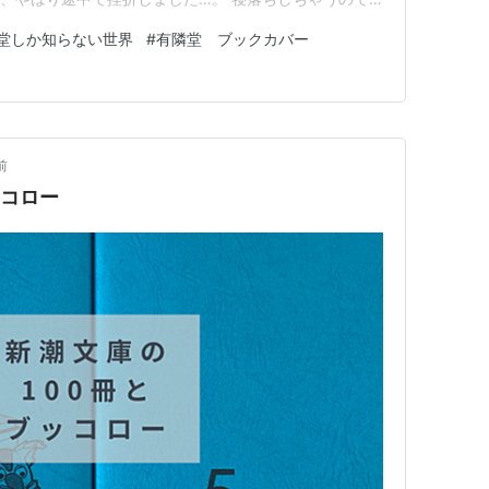
gleにバレてまして、YouTubeのおすすめが読書関連に
堂しか知らない世界
#
有隣堂 ブックカバー
ロシイ…。 その中で最近見ているのは「有隣堂しか知ら
んの有隣…
前
ッコロー