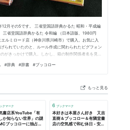
年12月その5です。 三省堂国語辞典かるた 昭和・平成編
） 三省堂国語辞典かるた 令和編 （日本語版、1980円
ヶ丘エルミロード店（神奈川県川崎市）で購入。お気に入
り上げられていたのと、ルール作成に関わられたピグフォン
るのがきっかけで購入。しかし、箱の制作関係者名を見る
人たちが多く関わっていることがわかります。 このブ
ム
#
辞典
#
辞書
#
ブッコロー
三省堂書店神保町本店へ行ってきた 神保町散歩コース
もっと見る
6
ックマーク
ブックマーク
気書店系YouTube「有
本好きは本屋さん好き 又吉
しか知らない世界」の謎
直樹＆ブッコロー＆有隣堂書
MCブッコローに独占取
店の空気感で和む休日 - 安心
 古文訳J-POP、欲情さ
感の研究 by 暖淡堂