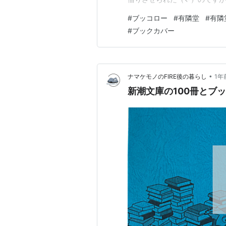
すよ…。 読書を始めたのをGoo
#
ブッコロー
#
有隣堂
#
有隣
ガラリと変わりました。 オソ
#
ブックカバー
ない世界」。 ご存知、本屋さ
•
ナマケモノのFIRE後の暮らし
1年
新潮文庫の100冊とブ