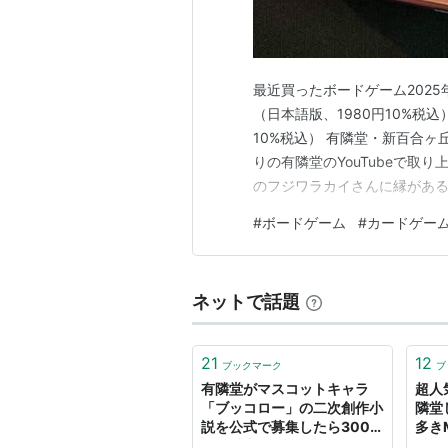
最近買ったボードゲーム2025
（日本語版、1980円10%税込
10%税込） 有隣堂・新百合
りの有隣堂のYouTubeで取
のフジワラカイさんに縁があ
と、日本のボードゲーム業界の
#
ボードゲーム
#
カードゲー
ログの関連記事 建て替え前の
2025年5月 - 本・カ…
ネットで話題
21
12
ブックマーク
ブ
有隣堂がマスコットキャラ
超人
「ブッコロー」の二次創作小
隣堂
説を公式で募集したら300
多き
作品以上も集まってしまった
材！