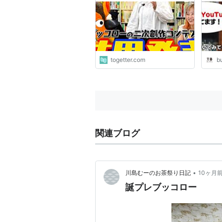
せる
に迫
togetter.com
b
関連ブログ
•
川島むーのお茶祭り日記
10ヶ月
誕プレブッコロー