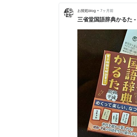
•
お髭処blog
7ヶ月前
三省堂国語辞典かるた -