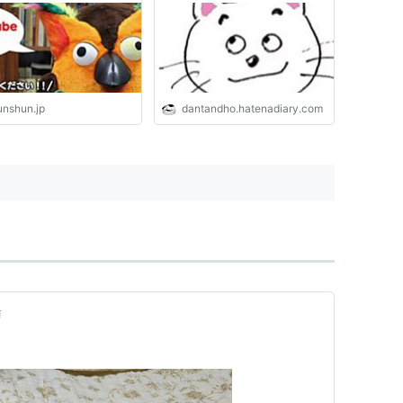
特殊紙、文具女子博の謎
る | 文春オンライン
unshun.jp
dantandho.hatenadiary.com
前