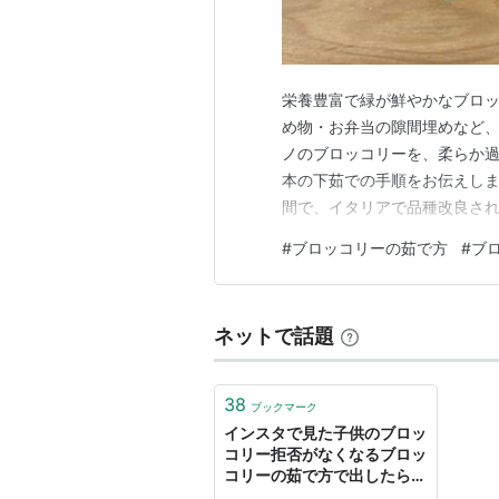
栄養豊富で緑が鮮やかなブロ
め物・お弁当の隙間埋めなど
ノのブロッコリーを、柔らか
本の下茹での手順をお伝えしま
間で、イタリアで品種改良さ
い）といわれるつぼみの部分
#
ブロッコリーの茹で方
#
ブ
多い茎の部分や枝の部分も栄養
ロッコリー1個分） ブロッコリー
ネットで話題
38
ブックマーク
インスタで見た子供のブロッ
コリー拒否がなくなるブロッ
コリーの茹で方で出したらめ
っちゃ食べてる…すごい…こ