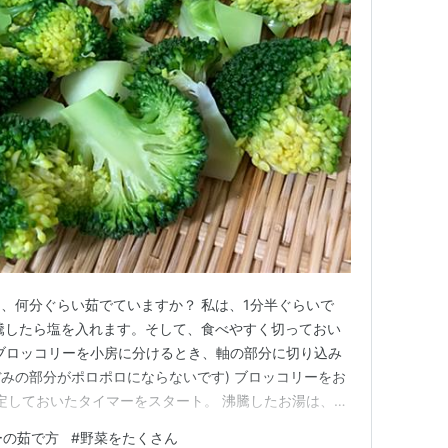
、何分ぐらい茹でていますか？ 私は、1分半ぐらいで
騰したら塩を入れます。そして、食べやすく切っておい
ブロッコリーを小房に分けるとき、軸の部分に切り込み
みの部分がポロポロにならないです) ブロッコリーをお
定しておいたタイマーをスタート。 沸騰したお湯は、ブ
りお湯の温度が一時的に下がります。お湯が冷めてしまっ
ーの茹で方
#
野菜をたくさん