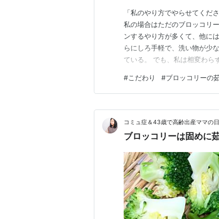
「私のやり方でやらせてくださ
私の場合はただのブロッコリー
ンするやり方が多くて、他に
らにしろ手軽で、洗い物が少
ている。 でも、私は相変わら
方をしている。 こだわってる
#
こだわり
#
ブロッコリーの
まくできなかった。 すぐ色が
いし... で、結局たっぷりの
コミュ症＆43歳で高齢出産ママの
ブロッコリーは固めに