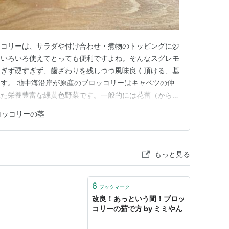
ッコリーは、サラダや付け合わせ・煮物のトッピングに炒
、いろいろ使えてとっても便利ですよね。そんなスグレモ
過ぎず硬すぎず、歯ざわりを残しつつ風味良く頂ける、基
す。 地中海沿岸が原産のブロッコリーはキャベツの仲
れた栄養豊富な緑黄色野菜です。一般的には花蕾（から
を食べる事が多いと思いますが、捨てられてしまうことの
ロッコリーの茎
分が豊富で美味しくいただく事が出来ます。 材料（ブ
 1個 塩 2〜3g程度…
もっと見る
6
ブックマーク
改良！あっという間！ブロッ
コリーの茹で方 by ミミやん