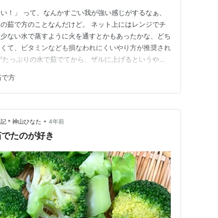
い！」 って、なんかすごい我が強い感じがするなぁ、
の茹で方のことなんだけど。 ネット上にはレンジでチ
は少ない水で蒸すように火を通すとかもあったかな、どち
なくて、ビタミンなども損なわれにくいやり方が推奨され
ずたっぷりの水で茹でてから、ザルに上げるというやり
からじゃない。 上記のやり方、全部やってみたけど、う
茹で方
変わってしまったり、食感悪かったり、味も美味しくな
水で茹でるのが一番だと…
•
日記＊神山ひなた
4年前
茹でたのが好き