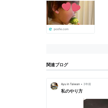
れだからSNSはやめられな
い…
posfie.com
関連ブログ
•
Ayu in Taiwan
3年前
私のやり方