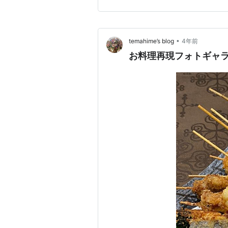
たようにも見えますが、そこは
茹でます。 1分半経ったら火
•
temahime’s blog
4年前
お料理再現フォトギャ