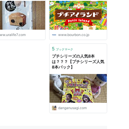
ww.uralife7.com
www.bourbon.co.jp
5
ブックマーク
プチシリーズの人気8本
は？？？【プチシリーズ人気
8本パック】
danganusagi.com