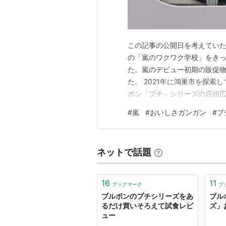
この記事の公開日を考えていた
の「嵐のワクワク学校」をき
た。嵐のデビュー初期の販促
た。 2021年に鴻巣市を探
ボン「プチ」シリーズの店頭広
く、そのまま埋もれていたが、
#
嵐
#
おいしさガンガン
#
プ
上前に制作されたと考えられる
付き、あらためて紹介すること
ネットで話題
16
11
ブックマーク
ブ
ブルボンのプチシリーズをあ
ブル
るだけ買いそろえて試食レビ
ズ」
ュー