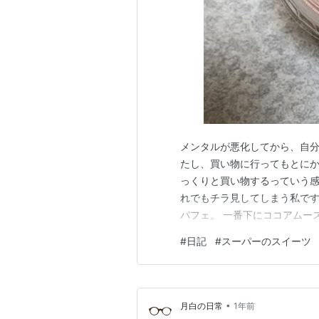
メンタルが悪化してから、自
たし、買い物に行ってもとに
っくりと買い物するっていう
れでもチラ見してしまう私です。
パフェ。 一番下にココアムー
リーム、かぼちゃのホイップ
#
日記
#
スーパーのスイーツ
パフェ（公式より）。 正直買
かぁー…」と思った私は、何と
•
月白の日常
1年前