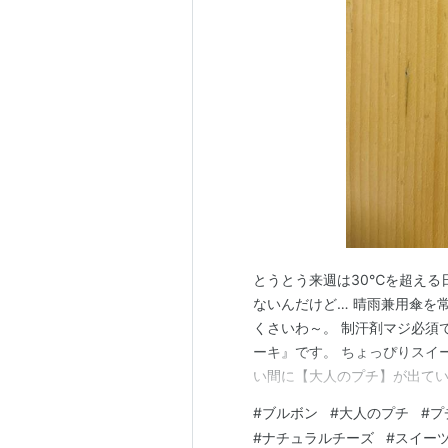
とうとう来週は30℃を超える
ないんだけど… 晴雨兼用傘を
くさいわ～。 制汗剤マジ必須
ーキ』です。 ちょっぴりスイ
い間に【大人のプチ】が出てい
ぴり贅沢な気分になれそうな予
#
ブルボン
#
大人のプチ
#
プ
ーズをたっぷり使用し、発酵
#
ナチュラルチーズ
#
スイー
ます。 少しリッチな大人のプチ