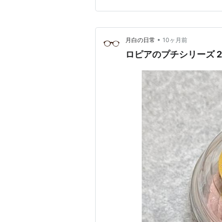
•
月白の日常
10ヶ月前
ロピアのプチシリーズ 2