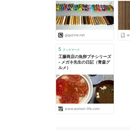
gigazine.net
w
5
ブックマーク
工藤商店の魚卵プチシリーズ
- メガネ先生の日記（青森グ
ルメ）
www.aomori-life.com