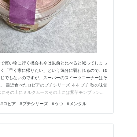
分で買い物に行く機会も今は以前と比べると減ってしまっ
かく「早く家に帰りたい」という気分に襲われるので、ゆ
感じでもないのですが、スーパーのスイーツコーナーはそ
 最近食べたロピアのプチシリーズ ↓↓ プチ 秋の味覚
スにその上にミルクムースその上には紫芋モンブランク
クリームの上には甘栗かのこがトッピングされているプチ
#
ロピア
#
プチシリーズ
#
うつ
#
メンタル
う時に、これにはあまり惹かれなかったんですけど「芋
なく買ってしまったの…