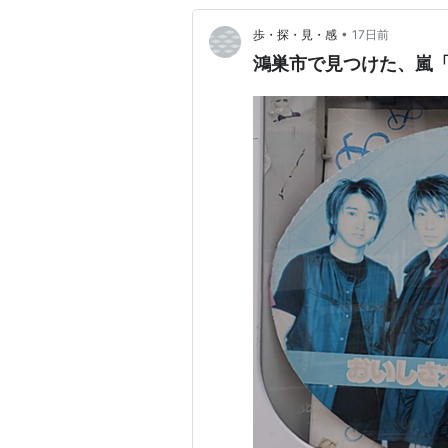
•
歩・探・見・感
17日前
鴻巣市で見つけた、嵐