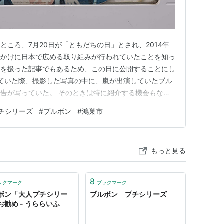
ところ、7月20日が「ともだちの日」とされ、2014年
っかけに日本で広める取り組みが行われていたことを知っ
物を扱った記事でもあるため、この日に公開することにし
索していた際、撮影した写真の中に、嵐が出演していたブル
告が写っていた。 そのときは特に紹介する機会もな
写真を見返しているうちに再び目に留まった。 20年以
チシリーズ
#
ブルボン
#
鴻巣市
広告が2021年の街歩きの中で記録されていたことに気
にした。初期の広…
もっと見る
8
ックマーク
ブックマーク
ボン「大人プチシリー
ブルボン プチシリーズ
お勧め - うららいふ