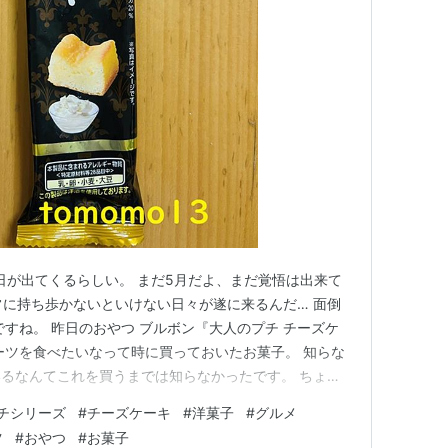
日が出てくるらしい。 まだ5月だよ、まだ覚悟は出来て
常に持ち歩かないといけない日々が遂に来るんだ… 面倒
ですね。 昨日のおやつ ブルボン『大人のプチ チーズケ
ーツを食べたいなって時に買っておいたお菓子。 知らな
るなんてこれを買うまでは知らなかったです。 ちょっ
感。 リンク 『大人のプチ チーズケーキ』はクリームチ
チシリーズ
#
チーズケーキ
#
洋菓子
#
グルメ
バターや全粉乳を配合することでコク深い味わいが楽しめ
ツ
#
おやつ
#
お菓子
です。 税…